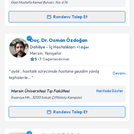
Gazi Mustafa Kemal Bulvarı. No: 676
Metni
'ni okudum ve kişisel verilerimin belirtilen
kapsamda işlenmesini kabul ediyorum.
Randevu Talep Et
Randevu Takvimi Talebi
Takvim Talebini Gönder
Doç. Dr. Alper Ata
için randevu takvimi talebi
Doç. Dr. Osman Özdoğan
oluşturun. Size bu uzmandan randevu almanız için bir
Dahiliye - İç Hastalıkları
+
1
diğer
takvim hazırlandığında e-posta ile bilgilendireceğiz.
Mersin
,
Yenişehir
5
(
7
Değerlendirme)
E-posta Adresiniz
aylık , hastalık sürecimde hastane gezdim yanlış
Devamı
teşhislerle...
Mersin Üniversitesi Tıp Fakültesi
Haritada Göster
Kişisel verilerimin işlenmesine ilişkin
Aydınlatma
İhsaniye Mh., 32133 Sokak Çiftlikköy Kampüsü
Metni
'ni okudum ve kişisel verilerimin belirtilen
kapsamda işlenmesini kabul ediyorum.
Randevu Talep Et
Randevu Takvimi Talebi
Takvim Talebini Gönder