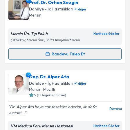
Uzm. Dr. Yasin Sayıcı
için randevu takvimi talebi
Prof. Dr. Orhan Sezgin
oluşturun. Size bu uzmandan randevu almanız için bir
Dahiliye - İç Hastalıkları
+
1
diğer
takvim hazırlandığında e-posta ile bilgilendireceğiz.
Takvim Talebini Gönder
Mersin
E-posta Adresiniz
Mersin Ün. Tıp Fak.h
Haritada Göster
Çiftlikköy, Mersin Ünv., 33110 Yenişehir/Mersin
Kişisel verilerimin işlenmesine ilişkin
Aydınlatma
Randevu Talep Et
Randevu Takvimi Talebi
Metni
'ni okudum ve kişisel verilerimin belirtilen
kapsamda işlenmesini kabul ediyorum.
Prof. Dr. Orhan Sezgin
için randevu takvimi talebi
Doç. Dr. Alper Ata
oluşturun. Size bu uzmandan randevu almanız için bir
Takvim Talebini Gönder
Dahiliye - İç Hastalıkları
+
1
diğer
takvim hazırlandığında e-posta ile bilgilendireceğiz.
Mersin
,
Mezitli
5
(
1
Değerlendirme)
E-posta Adresiniz
Dr. Alper Ata beye cok tesekürr ederim, ilk defa
Devamı
yurtdisi...
VM Medical Park Mersin Hastanesi
Haritada Göster
Kişisel verilerimin işlenmesine ilişkin
Aydınlatma