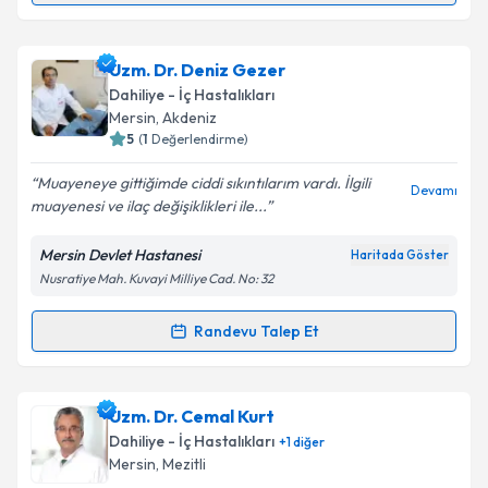
Metni
'ni okudum ve kişisel verilerimin belirtilen
kapsamda işlenmesini kabul ediyorum.
Uzm. Dr. Ferzan Aydın
için randevu takvimi talebi
Uzm. Dr. Deniz Gezer
oluşturun. Size bu uzmandan randevu almanız için bir
Takvim Talebini Gönder
Dahiliye - İç Hastalıkları
takvim hazırlandığında e-posta ile bilgilendireceğiz.
Mersin
,
Akdeniz
5
(
1
Değerlendirme)
E-posta Adresiniz
Muayeneye gittiğimde ciddi sıkıntılarım vardı. İlgili
Devamı
muayenesi ve ilaç değişiklikleri ile...
Mersin Devlet Hastanesi
Haritada Göster
Kişisel verilerimin işlenmesine ilişkin
Aydınlatma
Nusratiye Mah. Kuvayi Milliye Cad. No: 32
Metni
'ni okudum ve kişisel verilerimin belirtilen
kapsamda işlenmesini kabul ediyorum.
Randevu Talep Et
Randevu Takvimi Talebi
Takvim Talebini Gönder
Uzm. Dr. Deniz Gezer
için randevu takvimi talebi
Uzm. Dr. Cemal Kurt
oluşturun. Size bu uzmandan randevu almanız için bir
Dahiliye - İç Hastalıkları
+
1
diğer
takvim hazırlandığında e-posta ile bilgilendireceğiz.
Mersin
,
Mezitli