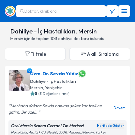
Doktor, klinik ara...
Dahiliye - İç Hastalıkları, Mersin
Mersin
içinde toplam
103
dahiliye doktoru
bulundu
Filtrele
Akıllı Sıralama
Uzm. Dr. Sevda Yıldız
Dahiliye - İç Hastalıkları
Mersin
,
Yenişehir
5
(
3
Değerlendirme)
Merhaba doktor Sevda hanıma şeker kontrolüne
Devamı
gittim. Bir özel...
Özel Mersin Sistem Cerrahi Tıp Merkezi
Haritada Göster
No:, Kültür, Atatürk Cd. No:66, 33010 Akdeniz/Mersin, Turkey