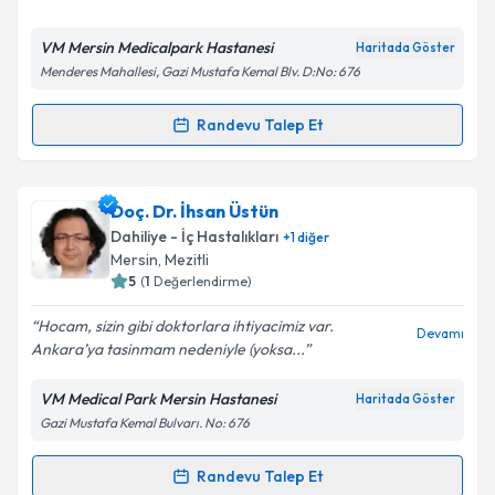
VM Mersin Medicalpark Hastanesi
Haritada Göster
Menderes Mahallesi, Gazi Mustafa Kemal Blv. D:No: 676
Kişisel verilerimin işlenmesine ilişkin
Aydınlatma
Metni
'ni okudum ve kişisel verilerimin belirtilen
Randevu Talep Et
kapsamda işlenmesini kabul ediyorum.
Randevu Takvimi Talebi
Takvim Talebini Gönder
Prof. Dr. Erdinç Nayır
için randevu takvimi talebi
Doç. Dr. İhsan Üstün
oluşturun. Size bu uzmandan randevu almanız için bir
Dahiliye - İç Hastalıkları
+
1
diğer
takvim hazırlandığında e-posta ile bilgilendireceğiz.
Mersin
,
Mezitli
5
(
1
Değerlendirme)
E-posta Adresiniz
Hocam, sizin gibi doktorlara ihtiyacimiz var.
Devamı
Ankara’ya tasinmam nedeniyle (yoksa...
VM Medical Park Mersin Hastanesi
Haritada Göster
Kişisel verilerimin işlenmesine ilişkin
Aydınlatma
Gazi Mustafa Kemal Bulvarı. No: 676
Metni
'ni okudum ve kişisel verilerimin belirtilen
kapsamda işlenmesini kabul ediyorum.
Randevu Talep Et
Randevu Takvimi Talebi