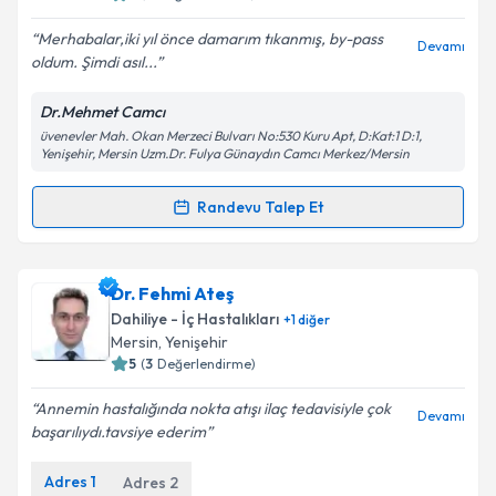
E-posta Adresiniz
Merhabalar,iki yıl önce damarım tıkanmış, by-pass
Devamı
oldum. Şimdi asıl...
Dr.Mehmet Camcı
Kişisel verilerimin işlenmesine ilişkin
Aydınlatma
üvenevler Mah. Okan Merzeci Bulvarı No:530 Kuru Apt, D:Kat:1 D:1,
Metni
'ni okudum ve kişisel verilerimin belirtilen
Yenişehir, Mersin Uzm.Dr. Fulya Günaydın Camcı Merkez/Mersin
kapsamda işlenmesini kabul ediyorum.
Randevu Talep Et
Randevu Takvimi Talebi
Takvim Talebini Gönder
Uzm. Dr. Mehmet Camcı
için randevu takvimi talebi
Dr. Fehmi Ateş
oluşturun. Size bu uzmandan randevu almanız için bir
Dahiliye - İç Hastalıkları
+
1
diğer
takvim hazırlandığında e-posta ile bilgilendireceğiz.
Mersin
,
Yenişehir
5
(
3
Değerlendirme)
E-posta Adresiniz
Annemin hastalığında nokta atışı ilaç tedavisiyle çok
Devamı
başarılıydı.tavsiye ederim
Adres
1
Adres
2
Kişisel verilerimin işlenmesine ilişkin
Aydınlatma