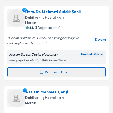
kapsamda işlenmesini kabul ediyorum.
Uzm. Dr. Mahmut Akgöz
için randevu takvimi talebi
Uzm. Dr. Mehmet Sıddık Şenli
oluşturun. Size bu uzmandan randevu almanız için bir
Takvim Talebini Gönder
Dahiliye - İç Hastalıkları
takvim hazırlandığında e-posta ile bilgilendireceğiz.
Mersin
4.8
(
1
Değerlendirme)
E-posta Adresiniz
Canım doktorum. Gerek iletişimi gerek ilgi ve
Devamı
alakasıyla benden tam...
Mersın Tarsus Devlet Hastanesı
Haritada Göster
Kişisel verilerimin işlenmesine ilişkin
Aydınlatma
İsmetpaşa, Devlet Hst., 33440 Tarsus/Mersin
Metni
'ni okudum ve kişisel verilerimin belirtilen
kapsamda işlenmesini kabul ediyorum.
Randevu Talep Et
Randevu Takvimi Talebi
Takvim Talebini Gönder
Uzm. Dr. Mehmet Sıddık Şenli
için randevu takvimi
Ass. Dr. Mehmet Çenşi
talebi oluşturun. Size bu uzmandan randevu almanız
Dahiliye - İç Hastalıkları
için bir takvim hazırlandığında e-posta ile
Mersin
bilgilendireceğiz.