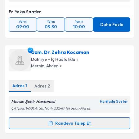
En Yakın Saatler
Yarın
Yarın
Yarın
Daha Fazla
09:00
09:30
10:00
Uzm. Dr. Zehra Kocaman
Dahiliye - İç Hastalıkları
Mersin
,
Akdeniz
Adres
1
Adres
2
Mersin Şehir Hastanesi
Haritada Göster
Çiftçiler, 96004. Sk. No:4, 33240 Toroslar/Mersin
Randevu Talep Et
Randevu Takvimi Talebi