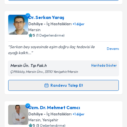
Takvim Talebini Gönder
Doç. Dr. İhsan Üstün
için randevu takvimi talebi
Dr. Serkan Yaraş
oluşturun. Size bu uzmandan randevu almanız için bir
Dahiliye - İç Hastalıkları
+
1
diğer
takvim hazırlandığında e-posta ile bilgilendireceğiz.
Mersin
5
(
1
Değerlendirme)
E-posta Adresiniz
Serkan bey sayesinde eşim doğru ilaç tedavisi ile
Devamı
ayağı kalktı...
Mersin Ün. Tıp Fak.h
Haritada Göster
Kişisel verilerimin işlenmesine ilişkin
Aydınlatma
Çiftlikköy, Mersin Ünv., 33110 Yenişehir/Mersin
Metni
'ni okudum ve kişisel verilerimin belirtilen
kapsamda işlenmesini kabul ediyorum.
Randevu Talep Et
Randevu Takvimi Talebi
Takvim Talebini Gönder
Dr. Serkan Yaraş
için randevu takvimi talebi
Uzm. Dr. Mehmet Camcı
oluşturun. Size bu uzmandan randevu almanız için bir
Dahiliye - İç Hastalıkları
+
1
diğer
takvim hazırlandığında e-posta ile bilgilendireceğiz.
Mersin
,
Yenişehir
5
(
5
Değerlendirme)