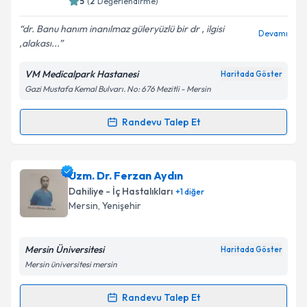
5
(
2
Değerlendirme)
E-posta Adresiniz
dr. Banu hanım inanılmaz güleryüzlü bir dr , ilgisi
Devamı
,alakası...
VM Medicalpark Hastanesi
Haritada Göster
Gazi Mustafa Kemal Bulvarı. No: 676 Mezitli - Mersin
Kişisel verilerimin işlenmesine ilişkin
Aydınlatma
Metni
'ni okudum ve kişisel verilerimin belirtilen
kapsamda işlenmesini kabul ediyorum.
Randevu Talep Et
Randevu Takvimi Talebi
Takvim Talebini Gönder
Uzm. Dr. Banu Diri
için randevu takvimi talebi
Uzm. Dr. Ferzan Aydın
oluşturun. Size bu uzmandan randevu almanız için bir
Dahiliye - İç Hastalıkları
+
1
diğer
takvim hazırlandığında e-posta ile bilgilendireceğiz.
Mersin
,
Yenişehir
E-posta Adresiniz
Mersin Üniversitesi
Haritada Göster
Mersin üniversitesi mersin
Kişisel verilerimin işlenmesine ilişkin
Aydınlatma
Randevu Talep Et
Randevu Takvimi Talebi