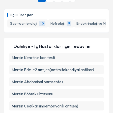
Takvim Talebini Gönder
takvim hazırlandığında e-posta ile bilgilendireceğiz.
E-posta Adresiniz
İlgili Branşlar
Gastroenteroloji
Nefroloji
Endokrinoloji ve Metab
10
9
Kişisel verilerimin işlenmesine ilişkin
Aydınlatma
Metni
'ni okudum ve kişisel verilerimin belirtilen
Dahiliye - İç Hastalıkları
için Tedaviler
kapsamda işlenmesini kabul ediyorum.
Mersin Keratinin kan testi
Takvim Talebini Gönder
Mersin Pdc-e2 antijen(antimitokondiyal antikor)
Mersin Abdominal parasentez
Mersin Böbrek ultrasonu
Mersin Cea(karsinoembriyonik antijen)