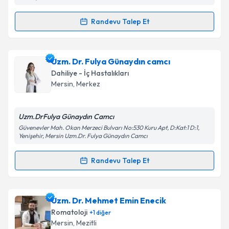
Kişisel verilerimin işlenmesine ilişkin
Aydınlatma
Randevu Talep Et
Randevu Takvimi Talebi
Metni
'ni okudum ve kişisel verilerimin belirtilen
kapsamda işlenmesini kabul ediyorum.
Uzm. Dr. Ali Zengin
için randevu takvimi talebi
Uzm. Dr. Fulya Günaydın camcı
oluşturun. Size bu uzmandan randevu almanız için bir
Takvim Talebini Gönder
Dahiliye - İç Hastalıkları
takvim hazırlandığında e-posta ile bilgilendireceğiz.
Mersin
,
Merkez
E-posta Adresiniz
Uzm.DrFulya Günaydın Camcı
Güvenevler Mah. Okan Merzeci Bulvarı No:530 Kuru Apt, D:Kat:1 D:1,
Yenişehir, Mersin Uzm.Dr. Fulya Günaydın Camcı
Kişisel verilerimin işlenmesine ilişkin
Aydınlatma
Randevu Talep Et
Metni
'ni okudum ve kişisel verilerimin belirtilen
Randevu Takvimi Talebi
kapsamda işlenmesini kabul ediyorum.
Uzm. Dr. Fulya Günaydın camcı
için randevu takvimi
Uzm. Dr. Mehmet Emin Enecik
Takvim Talebini Gönder
talebi oluşturun. Size bu uzmandan randevu almanız
Romatoloji
+
1
diğer
için bir takvim hazırlandığında e-posta ile
Mersin
,
Mezitli