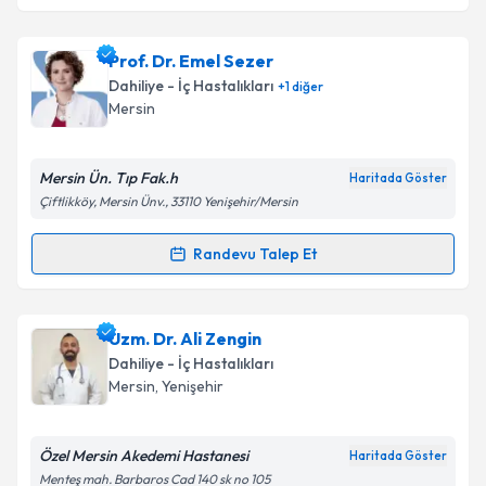
Takvim Talebini Gönder
Doç. Dr. Tolga Yakar
için randevu takvimi talebi
Prof. Dr. Emel Sezer
oluşturun. Size bu uzmandan randevu almanız için bir
Dahiliye - İç Hastalıkları
+
1
diğer
takvim hazırlandığında e-posta ile bilgilendireceğiz.
Mersin
E-posta Adresiniz
Mersin Ün. Tıp Fak.h
Haritada Göster
Çiftlikköy, Mersin Ünv., 33110 Yenişehir/Mersin
Kişisel verilerimin işlenmesine ilişkin
Aydınlatma
Randevu Talep Et
Randevu Takvimi Talebi
Metni
'ni okudum ve kişisel verilerimin belirtilen
kapsamda işlenmesini kabul ediyorum.
Prof. Dr. Emel Sezer
için randevu takvimi talebi
Uzm. Dr. Ali Zengin
oluşturun. Size bu uzmandan randevu almanız için bir
Takvim Talebini Gönder
Dahiliye - İç Hastalıkları
takvim hazırlandığında e-posta ile bilgilendireceğiz.
Mersin
,
Yenişehir
E-posta Adresiniz
Özel Mersin Akedemi Hastanesi
Haritada Göster
Menteş mah. Barbaros Cad 140 sk no 105