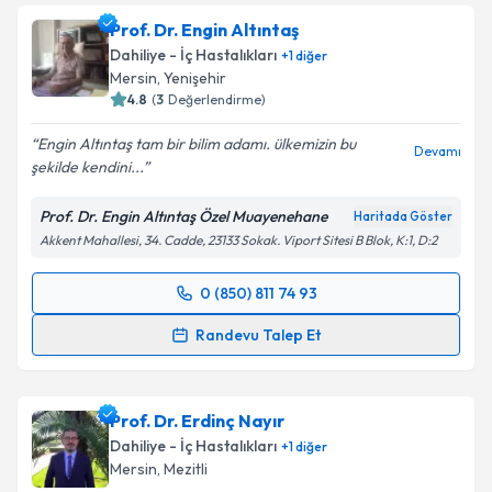
Uzm. Dr. Zehra Kocaman
için randevu takvimi talebi
Prof. Dr. Engin Altıntaş
oluşturun. Size bu uzmandan randevu almanız için bir
Dahiliye - İç Hastalıkları
+
1
diğer
takvim hazırlandığında e-posta ile bilgilendireceğiz.
Mersin
,
Yenişehir
4.8
(
3
Değerlendirme)
E-posta Adresiniz
Engin Altıntaş tam bir bilim adamı. ülkemizin bu
Devamı
şekilde kendini...
Prof. Dr. Engin Altıntaş Özel Muayenehane
Haritada Göster
Kişisel verilerimin işlenmesine ilişkin
Aydınlatma
Akkent Mahallesi, 34. Cadde, 23133 Sokak. Viport Sitesi B Blok, K:1, D:2
Metni
'ni okudum ve kişisel verilerimin belirtilen
kapsamda işlenmesini kabul ediyorum.
0 (850) 811 74 93
Randevu Takvimi Talebi
Takvim Talebini Gönder
Randevu Talep Et
Prof. Dr. Engin Altıntaş
için randevu takvimi talebi
oluşturun. Size bu uzmandan randevu almanız için bir
Prof. Dr. Erdinç Nayır
takvim hazırlandığında e-posta ile bilgilendireceğiz.
Dahiliye - İç Hastalıkları
+
1
diğer
E-posta Adresiniz
Mersin
,
Mezitli