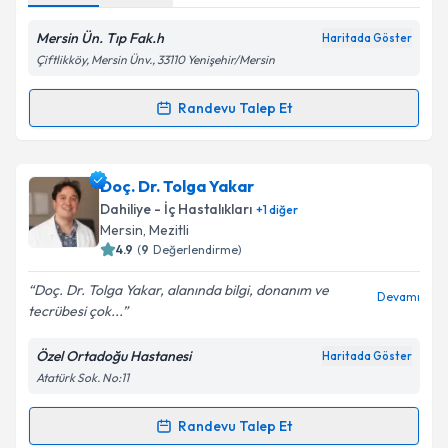
Metni
'ni okudum ve kişisel verilerimin belirtilen
kapsamda işlenmesini kabul ediyorum.
Mersin Ün. Tıp Fak.h
Haritada Göster
Çiftlikköy, Mersin Ünv., 33110 Yenişehir/Mersin
Takvim Talebini Gönder
Randevu Talep Et
Randevu Takvimi Talebi
Dr. Fehmi Ateş
için randevu takvimi talebi oluşturun.
Doç. Dr. Tolga Yakar
Size bu uzmandan randevu almanız için bir takvim
Dahiliye - İç Hastalıkları
+
1
diğer
hazırlandığında e-posta ile bilgilendireceğiz.
Mersin
,
Mezitli
4.9
(
9
Değerlendirme)
E-posta Adresiniz
Doç. Dr. Tolga Yakar, alanında bilgi, donanım ve
Devamı
tecrübesi çok...
Özel Ortadoğu Hastanesi
Haritada Göster
Kişisel verilerimin işlenmesine ilişkin
Aydınlatma
Atatürk Sok. No:11
Metni
'ni okudum ve kişisel verilerimin belirtilen
kapsamda işlenmesini kabul ediyorum.
Randevu Talep Et
Randevu Takvimi Talebi