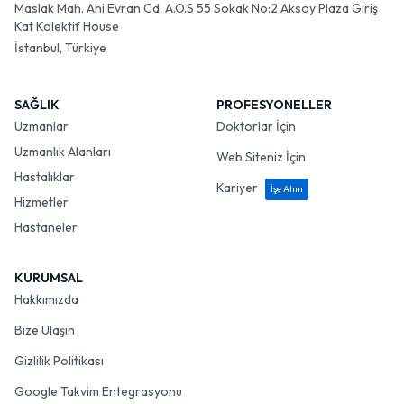
Maslak Mah. Ahi Evran Cd. A.O.S 55 Sokak No:2 Aksoy Plaza Giriş
Kat Kolektif House
İstanbul, Türkiye
SAĞLIK
PROFESYONELLER
Uzmanlar
Doktorlar İçin
Uzmanlık Alanları
Web Siteniz İçin
Hastalıklar
Kariyer
İşe Alım
Hizmetler
Hastaneler
KURUMSAL
Hakkımızda
Bize Ulaşın
Gizlilik Politikası
Google Takvim Entegrasyonu