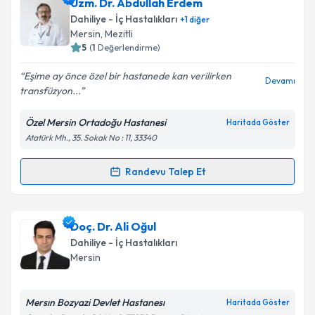
Doç. Dr. Osman Özdoğan
için randevu takvimi talebi
Uzm. Dr. Abdullah Erdem
oluşturun. Size bu uzmandan randevu almanız için bir
Dahiliye - İç Hastalıkları
+
1
diğer
takvim hazırlandığında e-posta ile bilgilendireceğiz.
Mersin
,
Mezitli
5
(
1
Değerlendirme)
E-posta Adresiniz
Eşime ay önce özel bir hastanede kan verilirken
Devamı
transfüzyon...
Özel Mersin Ortadoğu Hastanesi
Haritada Göster
Kişisel verilerimin işlenmesine ilişkin
Aydınlatma
Atatürk Mh., 35. Sokak No : 11, 33340
Metni
'ni okudum ve kişisel verilerimin belirtilen
kapsamda işlenmesini kabul ediyorum.
Randevu Talep Et
Randevu Takvimi Talebi
Takvim Talebini Gönder
Uzm. Dr. Abdullah Erdem
için randevu takvimi talebi
Doç. Dr. Ali Oğul
oluşturun. Size bu uzmandan randevu almanız için bir
Dahiliye - İç Hastalıkları
takvim hazırlandığında e-posta ile bilgilendireceğiz.
Mersin
E-posta Adresiniz
Mersın Bozyazi Devlet Hastanesı
Haritada Göster