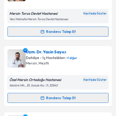
bilgilendireceğiz.
E-posta Adresiniz
Mersin Toros Devlet Hastanesi
Haritada Göster
Yeni Mahalle Mersin Toros Devlet Hastanesi
Randevu Talep Et
Randevu Takvimi Talebi
Kişisel verilerimin işlenmesine ilişkin
Aydınlatma
Metni
'ni okudum ve kişisel verilerimin belirtilen
kapsamda işlenmesini kabul ediyorum.
Uzm. Dr. Mehmet Emin Enecik
için randevu takvimi
Uzm. Dr. Yasin Sayıcı
talebi oluşturun. Size bu uzmandan randevu almanız
Dahiliye - İç Hastalıkları
+
1
diğer
için bir takvim hazırlandığında e-posta ile
Takvim Talebini Gönder
Mersin
,
Mezitli
bilgilendireceğiz.
E-posta Adresiniz
Özel Mersin Ortadoğu Hastanesi
Haritada Göster
Atatürk Mh., 35. Sokak No : 11, 33340
Randevu Talep Et
Randevu Takvimi Talebi
Kişisel verilerimin işlenmesine ilişkin
Aydınlatma
Metni
'ni okudum ve kişisel verilerimin belirtilen
kapsamda işlenmesini kabul ediyorum.