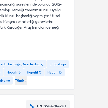
ardımcılığı görevlerinde bulundu. 2012-
eroloji Derneği Yönetim Kurulu Üyeliği
ik Kurulu başkanlığı yapmıştır. Ulusal
e Kongre sekreterliği görevlerini
Türk Karaciğer Araştırmaları derneği
rsak Hastalığı (Divertikülozis)
Endoskopi
)
Hepatit B
Hepatit C
Hepatit D
endromu
Tümü
+908504744201