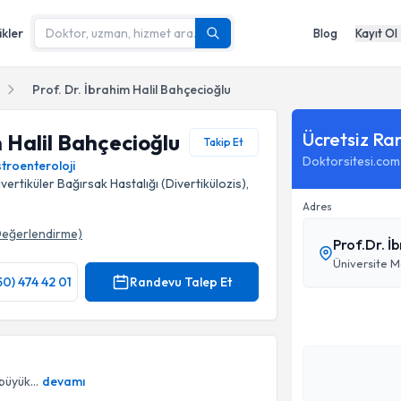
ikler
Blog
Kayıt Ol
Prof. Dr. İbrahim Halil Bahçecioğlu
Ücretsiz Ra
m Halil Bahçecioğlu
Takip Et
Doktorsitesi.com
troenteroloji
ertiküler Bağırsak Hastalığı (Divertikülozis),
Adres
eğerlendirme)
Prof.Dr. İ
ğrafı
50) 474 42 01
Randevu Talep Et
büyük...
devamı