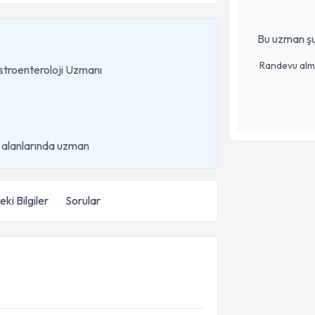
Bu uzman şu
Randevu almak
Gastroenteroloji Uzmanı
i alanlarında uzman
ki Bilgiler
Sorular