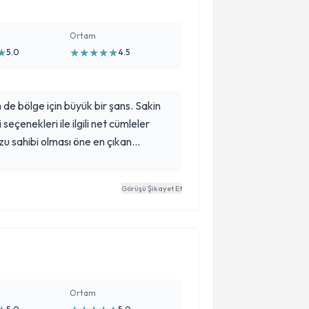
Ortam
★
★
★
★
★
★
5.0
4.5
de bölge için büyük bir şans. Sakin
seçenekleri ile ilgili net cümleler
u sahibi olması öne en çıkan
abbim hocam gibi bilim adamlarını
Görüşü Şikayet Et
Ortam