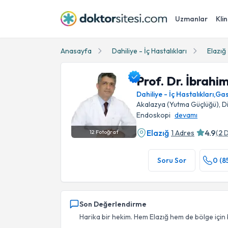
Uzmanlar
Klin
Anasayfa
Dahiliye - İç Hastalıkları
Elazığ
Prof. Dr. İbrahi
Dahiliye - İç Hastalıkları
,
Gas
Akalazya (Yutma Güçlüğü), Div
Endoskopi
devamı
Elazığ
4.9
1 Adres
(
2
D
12
Fotoğraf
Prof. Dr. İbrahim Halil Bahçecioğlu Profil Foto
Soru Sor
0 (8
Son Değerlendirme
Harika bir hekim. Hem Elazığ hem de bölge için 