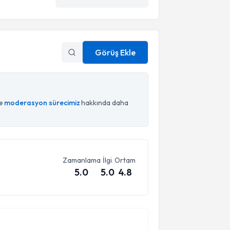
Görüş Ekle
ce
moderasyon sürecimiz
hakkında daha
Zamanlama
İlgi
Ortam
5.0
5.0
4.8