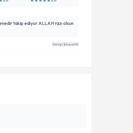
★
★
★
★
★
★
5.0
5.0
 senedir takip ediyor ALLAH razı olsun
Görüşü Şikayet Et