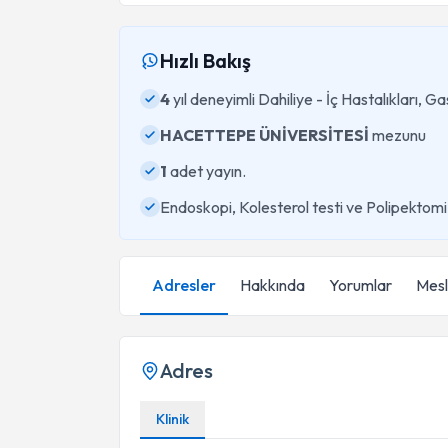
Hızlı Bakış
4
yıl deneyimli Dahiliye - İç Hastalıkları, 
HACETTEPE ÜNİVERSİTESİ
mezunu
1
adet yayın.
Endoskopi, Kolesterol testi ve Polipektom
Adresler
Hakkında
Yorumlar
Mesle
Adres
Klinik