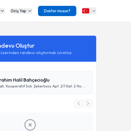
Giriş Yap
Doktor musun?
ndevu Oluştur
 üzerinden randevu oluşturmak ücretsiz.
brahim Halil Bahçecioğlu
Üniversite Mah. Kooperatif Sok. Şekerlisoy Apt. 2/1 Kat: 2 No: 2 (Üniversite Hastanesi Karşısı)