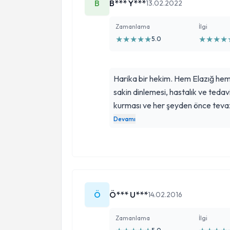
B
B*** Y***
13.02.2022
Zamanlama
İlgi
★
★
★
★
★
★
★
★
★
5.0
Harika bir hekim. Hem Elazığ hem 
sakin dinlemesi, hastalık ve tedavi 
kurması ve her şeyden önce tevaz
özelliklerinden sadece birkaçı. R
Devamı
başımızdan eksik etmesin.
Ö
Ö*** U***
14.02.2016
Zamanlama
İlgi