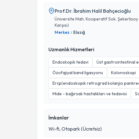
Prof.Dr. İbrahim Halil Bahçecioğlu
Üniversite Mah. Kooperatif Sok. Şekerlisoy A
Karşısı)
Merkez
Elazığ
/
Uzmanlık Hizmetleri
Endoskopik tedavi
Üst gastrointestinal 
Özofajiyal band ligasyonu
Kolonoskopi
Ercp(endoskopik retrograd kolanjio pankre
Mide - bağırsak hastalıkları ve tedavisi
So
İmkanlar
Wi-fi, Otopark (Ücretsiz)