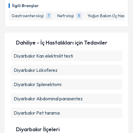
İlgili Branşlar
E-posta Adresiniz
Gastroenteroloji
Nefroloji
Yoğun Bakım (İç Hastalık
7
5
Kişisel verilerimin işlenmesine ilişkin
Aydınlatma
Dahiliye - İç Hastalıkları
için Tedaviler
Metni
'ni okudum ve kişisel verilerimin belirtilen
kapsamda işlenmesini kabul ediyorum.
Diyarbakır Kan elektrolit testi
Diyarbakır Lökoferez
Takvim Talebini Gönder
Diyarbakır Splenektomi
Diyarbakır Abdominal parasentez
Diyarbakır Pet tarama
Diyarbakır İlçeleri