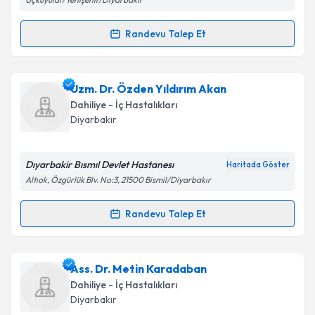
Kişisel verilerimin işlenmesine ilişkin
Aydınlatma
Metni
'ni okudum ve kişisel verilerimin belirtilen
Randevu Talep Et
kapsamda işlenmesini kabul ediyorum.
Randevu Takvimi Talebi
Takvim Talebini Gönder
Ass. Dr. Nilüfer Özdemir Kutbay
için randevu
Uzm. Dr. Özden Yıldırım Akan
takvimi talebi oluşturun. Size bu uzmandan randevu
Dahiliye - İç Hastalıkları
almanız için bir takvim hazırlandığında e-posta ile
Diyarbakır
bilgilendireceğiz.
E-posta Adresiniz
Dıyarbakir Bısmıl Devlet Hastanesı
Haritada Göster
Altıok, Özgürlük Blv. No:3, 21500 Bismil/Diyarbakır
Randevu Talep Et
Randevu Takvimi Talebi
Kişisel verilerimin işlenmesine ilişkin
Aydınlatma
Metni
'ni okudum ve kişisel verilerimin belirtilen
kapsamda işlenmesini kabul ediyorum.
Uzm. Dr. Özden Yıldırım Akan
için randevu takvimi
Ass. Dr. Metin Karadaban
talebi oluşturun. Size bu uzmandan randevu almanız
Dahiliye - İç Hastalıkları
için bir takvim hazırlandığında e-posta ile
Takvim Talebini Gönder
Diyarbakır
bilgilendireceğiz.