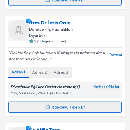
Randevu Talep Et
Metni
'ni okudum ve kişisel verilerimin belirtilen
Randevu Takvimi Talebi
kapsamda işlenmesini kabul ediyorum.
Ass. Dr. Zafer Pekkolay
için randevu takvimi talebi
Uzm. Dr. İdris Oruç
Takvim Talebini Gönder
oluşturun. Size bu uzmandan randevu almanız için bir
Dahiliye - İç Hastalıkları
takvim hazırlandığında e-posta ile bilgilendireceğiz.
Diyarbakır
5
(
1
Değerlendirme)
E-posta Adresiniz
Doktor Bey Çok Mütevazi Kişiliğiyle Hastalarına Karşı
Devamı
Araştırmacı ve Sonuç...
Adres
1
Adres
2
Adres
3
Kişisel verilerimin işlenmesine ilişkin
Aydınlatma
Metni
'ni okudum ve kişisel verilerimin belirtilen
kapsamda işlenmesini kabul ediyorum.
Diyarbakır Eğil İlçe Devlet Hastanesi(Y)
Haritada Göster
Kale, Sağlık Cad., 21470 Eğil/Diyarbakır
Takvim Talebini Gönder
Randevu Talep Et
Randevu Takvimi Talebi
Uzm. Dr. İdris Oruç
için randevu takvimi talebi
Dr. Atilla Taşçı