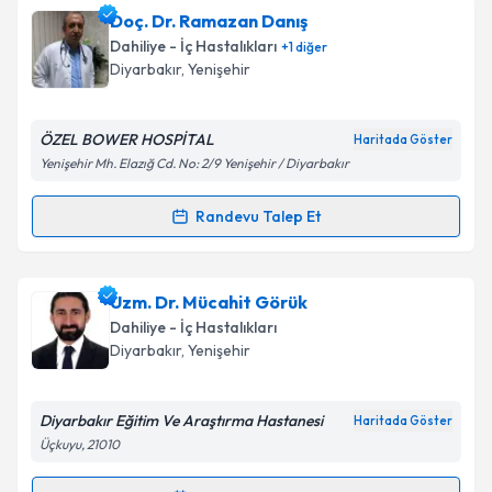
Doç. Dr. Eşref Araç
için randevu takvimi talebi
Doç. Dr. Ramazan Danış
oluşturun. Size bu uzmandan randevu almanız için bir
Dahiliye - İç Hastalıkları
+
1
diğer
takvim hazırlandığında e-posta ile bilgilendireceğiz.
Diyarbakır
,
Yenişehir
E-posta Adresiniz
ÖZEL BOWER HOSPİTAL
Haritada Göster
Yenişehir Mh. Elazığ Cd. No: 2/9 Yenişehir / Diyarbakır
Kişisel verilerimin işlenmesine ilişkin
Aydınlatma
Randevu Talep Et
Randevu Takvimi Talebi
Metni
'ni okudum ve kişisel verilerimin belirtilen
kapsamda işlenmesini kabul ediyorum.
Doç. Dr. Ramazan Danış
için randevu takvimi talebi
Uzm. Dr. Mücahit Görük
oluşturun. Size bu uzmandan randevu almanız için bir
Takvim Talebini Gönder
Dahiliye - İç Hastalıkları
takvim hazırlandığında e-posta ile bilgilendireceğiz.
Diyarbakır
,
Yenişehir
E-posta Adresiniz
Diyarbakır Eğitim Ve Araştırma Hastanesi
Haritada Göster
Üçkuyu, 21010