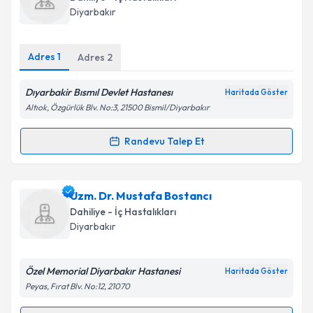
için bir takvim hazırlandığında e-posta ile
Diyarbakır
bilgilendireceğiz.
E-posta Adresiniz
Adres
1
Adres
2
Dıyarbakir Bısmıl Devlet Hastanesı
Haritada Göster
Altıok, Özgürlük Blv. No:3, 21500 Bismil/Diyarbakır
Kişisel verilerimin işlenmesine ilişkin
Aydınlatma
Metni
'ni okudum ve kişisel verilerimin belirtilen
Randevu Talep Et
Randevu Takvimi Talebi
kapsamda işlenmesini kabul ediyorum.
Takvim Talebini Gönder
Uzm. Dr. Mehmet Turan Gümüş
için randevu
Uzm. Dr. Mustafa Bostancı
takvimi talebi oluşturun. Size bu uzmandan randevu
Dahiliye - İç Hastalıkları
almanız için bir takvim hazırlandığında e-posta ile
Diyarbakır
bilgilendireceğiz.
E-posta Adresiniz
Özel Memorial Diyarbakır Hastanesi
Haritada Göster
Peyas, Fırat Blv. No:12, 21070