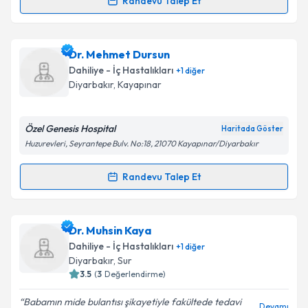
Randevu Talep Et
Takvim Talebini Gönder
Randevu Takvimi Talebi
Dr. Kendal Yalçın
için randevu takvimi talebi
Dr. Mehmet Dursun
oluşturun. Size bu uzmandan randevu almanız için bir
Dahiliye - İç Hastalıkları
+
1
diğer
takvim hazırlandığında e-posta ile bilgilendireceğiz.
Diyarbakır
,
Kayapınar
E-posta Adresiniz
Özel Genesis Hospital
Haritada Göster
Huzurevleri, Seyrantepe Bulv. No:18, 21070 Kayapınar/Diyarbakır
Kişisel verilerimin işlenmesine ilişkin
Aydınlatma
Randevu Talep Et
Randevu Takvimi Talebi
Metni
'ni okudum ve kişisel verilerimin belirtilen
kapsamda işlenmesini kabul ediyorum.
Dr. Mehmet Dursun
için randevu takvimi talebi
Dr. Muhsin Kaya
oluşturun. Size bu uzmandan randevu almanız için bir
Takvim Talebini Gönder
Dahiliye - İç Hastalıkları
+
1
diğer
takvim hazırlandığında e-posta ile bilgilendireceğiz.
Diyarbakır
,
Sur
3.5
(
3
Değerlendirme)
E-posta Adresiniz
Babamın mide bulantısı şikayetiyle fakültede tedavi
Devamı