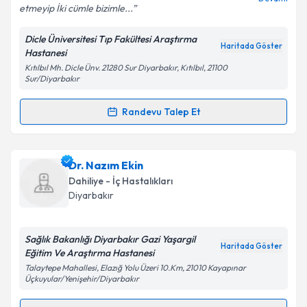
etmeyip İki cümle bizimle...
Dicle Üniversitesi Tıp Fakültesi Araştırma
Kişisel verilerimin işlenmesine ilişkin
Aydınlatma
Haritada Göster
Hastanesi
Metni
'ni okudum ve kişisel verilerimin belirtilen
Kıtılbıl Mh. Dicle Ünv. 21280 Sur Diyarbakır, Kıtılbıl, 21100
kapsamda işlenmesini kabul ediyorum.
Sur/Diyarbakır
Randevu Talep Et
Takvim Talebini Gönder
Randevu Takvimi Talebi
Dr. Muhsin Kaya
için randevu takvimi talebi oluşturun.
Dr. Nazım Ekin
Size bu uzmandan randevu almanız için bir takvim
Dahiliye - İç Hastalıkları
hazırlandığında e-posta ile bilgilendireceğiz.
Diyarbakır
E-posta Adresiniz
Sağlık Bakanlığı Diyarbakır Gazi Yaşargil
Haritada Göster
Eğitim Ve Araştırma Hastanesi
Talaytepe Mahallesi, Elazığ Yolu Üzeri 10.Km, 21010 Kayapınar
Üçkuyular/Yenişehir/Diyarbakır
Kişisel verilerimin işlenmesine ilişkin
Aydınlatma
Metni
'ni okudum ve kişisel verilerimin belirtilen