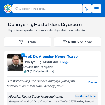
Doktor, klinik ara...
Dahiliye - İç Hastalıkları, Diyarbakır
Diyarbakır
içinde toplam
92
dahiliye doktoru
bulundu
Filtrele
Akıllı Sıralama
Prof. Dr. Alpaslan Kemal Tuzcu
Dahiliye - İç Hastalıkları
+
1
diğer
Diyarbakır
,
Yenişehir
5
(
3
Değerlendirme)
Hastalara karşı son derece anlayışlı, yaklaşımı,
Devamı
tedavisi mükemmel olan, insanlığıyla...
Alpaslan Kemal Tuzcu Muayenehanesi
Haritada Göster
Yenişehir Mah. Prof. Dr. Selahattin Yazıcıoğlu Cad. 23 Karakoç Plaza :2