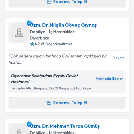
Kişisel verilerimin işlenmesine ilişkin
Aydınlatma
Randevu Talep Et
Randevu Takvimi Talebi
Metni
'ni okudum ve kişisel verilerimin belirtilen
kapsamda işlenmesini kabul ediyorum.
Uzm. Dr. Mücahit Görük
için randevu takvimi talebi
Uzm. Dr. Nilgün Göveç Gıynaş
oluşturun. Size bu uzmandan randevu almanız için bir
Takvim Talebini Gönder
Dahiliye - İç Hastalıkları
takvim hazırlandığında e-posta ile bilgilendireceğiz.
Diyarbakır
4.9
(
5
Değerlendirme)
E-posta Adresiniz
Çok değerli saygın bir hoca Çok samimi açıklayıcı bir
Devamı
hasta...
Diyarbakır Selahaddin Eyyubi Devlet
Kişisel verilerimin işlenmesine ilişkin
Aydınlatma
Haritada Göster
Hastanesi
Metni
'ni okudum ve kişisel verilerimin belirtilen
Yenişehir Mh., Yenişehir, 21100 Yenişehir/Diyarbakır
kapsamda işlenmesini kabul ediyorum.
Randevu Talep Et
Randevu Takvimi Talebi
Takvim Talebini Gönder
Uzm. Dr. Nilgün Göveç Gıynaş
için randevu takvimi
Uzm. Dr. Mehmet Turan Gümüş
talebi oluşturun. Size bu uzmandan randevu almanız
Dahiliye - İç Hastalıkları