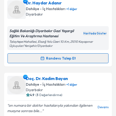
Doç. Dr. Ali Kemal Kadiroğlu
için randevu takvimi
Dr. Haydar Adanır
talebi oluşturun. Size bu uzmandan randevu almanız
Dahiliye - İç Hastalıkları
+
1
diğer
için bir takvim hazırlandığında e-posta ile
Diyarbakır
bilgilendireceğiz.
E-posta Adresiniz
Sağlık Bakanlığı Diyarbakır Gazi Yaşargil
Haritada Göster
Eğitim Ve Araştırma Hastanesi
Talaytepe Mahallesi, Elazığ Yolu Üzeri 10.Km, 21010 Kayapınar
Üçkuyular/Yenişehir/Diyarbakır
Kişisel verilerimin işlenmesine ilişkin
Aydınlatma
Randevu Talep Et
Metni
'ni okudum ve kişisel verilerimin belirtilen
Randevu Takvimi Talebi
kapsamda işlenmesini kabul ediyorum.
Dr. Haydar Adanır
için randevu takvimi talebi
Doç. Dr. Kadim Bayan
Takvim Talebini Gönder
oluşturun. Size bu uzmandan randevu almanız için bir
Dahiliye - İç Hastalıkları
+
1
diğer
takvim hazırlandığında e-posta ile bilgilendireceğiz.
Diyarbakır
4.9
(
3
Değerlendirme)
E-posta Adresiniz
on numara bir doktor hastalarıyla yakından ilgilenen
Devamı
muayne sonrası bile...