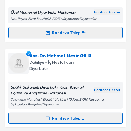
E-posta Adresiniz
Özel Memorial Diyarbakır Hastanesi
Haritada Göster
No:, Peyas, Fırat Blv. No:12, 21070 Kayapınar/Diyarbakır
Randevu Talep Et
Randevu Takvimi Talebi
Kişisel verilerimin işlenmesine ilişkin
Aydınlatma
Metni
'ni okudum ve kişisel verilerimin belirtilen
kapsamda işlenmesini kabul ediyorum.
Ass. Dr. Metin Karadaban
için randevu takvimi
Ass. Dr. Mehmet Nezir Güllü
talebi oluşturun. Size bu uzmandan randevu almanız
Dahiliye - İç Hastalıkları
için bir takvim hazırlandığında e-posta ile
Takvim Talebini Gönder
Diyarbakır
bilgilendireceğiz.
E-posta Adresiniz
Sağlık Bakanlığı Diyarbakır Gazi Yaşargil
Haritada Göster
Eğitim Ve Araştırma Hastanesi
Talaytepe Mahallesi, Elazığ Yolu Üzeri 10.Km, 21010 Kayapınar
Üçkuyular/Yenişehir/Diyarbakır
Kişisel verilerimin işlenmesine ilişkin
Aydınlatma
Randevu Talep Et
Metni
'ni okudum ve kişisel verilerimin belirtilen
Randevu Takvimi Talebi
kapsamda işlenmesini kabul ediyorum.