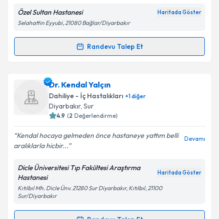
Özel Sultan Hastanesi
Haritada Göster
Kişisel verilerimin işlenmesine ilişkin
Aydınlatma
Selahattin Eyyubi, 21080 Bağlar/Diyarbakır
Metni
'ni okudum ve kişisel verilerimin belirtilen
kapsamda işlenmesini kabul ediyorum.
Randevu Talep Et
Randevu Takvimi Talebi
Takvim Talebini Gönder
Doç. Dr. Kadim Bayan
için randevu takvimi talebi
Dr. Kendal Yalçın
oluşturun. Size bu uzmandan randevu almanız için bir
Dahiliye - İç Hastalıkları
+
1
diğer
takvim hazırlandığında e-posta ile bilgilendireceğiz.
Diyarbakır
,
Sur
4.9
(
2
Değerlendirme)
E-posta Adresiniz
Kendal hocaya gelmeden önce hastaneye yattım belli
Devamı
aralıklarla hicbir...
Dicle Üniversitesi Tıp Fakültesi Araştırma
Kişisel verilerimin işlenmesine ilişkin
Aydınlatma
Haritada Göster
Hastanesi
Metni
'ni okudum ve kişisel verilerimin belirtilen
Kıtılbıl Mh. Dicle Ünv. 21280 Sur Diyarbakır, Kıtılbıl, 21100
kapsamda işlenmesini kabul ediyorum.
Sur/Diyarbakır