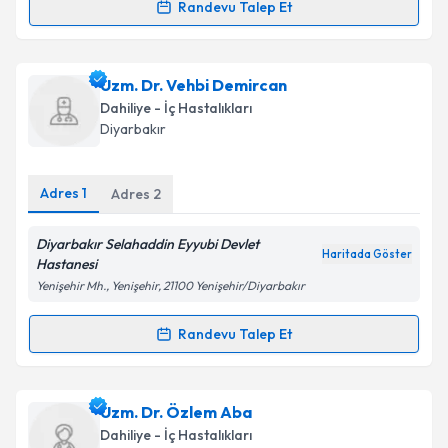
Randevu Talep Et
kapsamda işlenmesini kabul ediyorum.
Randevu Takvimi Talebi
Takvim Talebini Gönder
Dr. Nazım Ekin
için randevu takvimi talebi oluşturun.
Uzm. Dr. Vehbi Demircan
Size bu uzmandan randevu almanız için bir takvim
Dahiliye - İç Hastalıkları
hazırlandığında e-posta ile bilgilendireceğiz.
Diyarbakır
E-posta Adresiniz
Adres
1
Adres
2
Diyarbakır Selahaddin Eyyubi Devlet
Haritada Göster
Kişisel verilerimin işlenmesine ilişkin
Aydınlatma
Hastanesi
Metni
'ni okudum ve kişisel verilerimin belirtilen
Yenişehir Mh., Yenişehir, 21100 Yenişehir/Diyarbakır
kapsamda işlenmesini kabul ediyorum.
Randevu Talep Et
Randevu Takvimi Talebi
Takvim Talebini Gönder
Uzm. Dr. Vehbi Demircan
için randevu takvimi talebi
Uzm. Dr. Özlem Aba
oluşturun. Size bu uzmandan randevu almanız için bir
Dahiliye - İç Hastalıkları