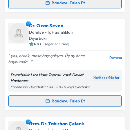
Randevu Talep Et
Randevu Takvimi Talebi
Kişisel verilerimin işlenmesine ilişkin
Aydınlatma
Metni
'ni okudum ve kişisel verilerimin belirtilen
kapsamda işlenmesini kabul ediyorum.
Uzm. Dr. Mustafa Bostancı
için randevu takvimi
Dr. Ozan Seven
talebi oluşturun. Size bu uzmandan randevu almanız
Dahiliye - İç Hastalıkları
için bir takvim hazırlandığında e-posta ile
Takvim Talebini Gönder
Diyarbakır
bilgilendireceğiz.
4.8
(
1
Değerlendirme)
E-posta Adresiniz
yaş, erkek, masa başı çalışan. Üç ay önce
Devamı
boynumda...
Dıyarbakir Lıce Halıs Toprak Vakfi Devlet
Haritada Göster
Hastanesı
Kişisel verilerimin işlenmesine ilişkin
Aydınlatma
Karahasan, Diyarbakır Cad., 21700 Lice/Diyarbakır
Metni
'ni okudum ve kişisel verilerimin belirtilen
kapsamda işlenmesini kabul ediyorum.
Randevu Talep Et
Randevu Takvimi Talebi
Takvim Talebini Gönder
Dr. Ozan Seven
için randevu takvimi talebi oluşturun.
Uzm. Dr. Tahirhan Çelenk
Size bu uzmandan randevu almanız için bir takvim