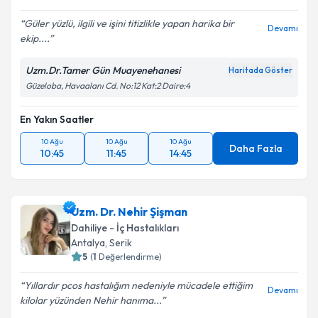
E-posta Adresiniz
Güler yüzlü, ilgili ve işini titizlikle yapan harika bir
Devamı
ekip....
Uzm.Dr.Tamer Gün Muayenehanesi
Kişisel verilerimin işlenmesine ilişkin
Aydınlatma
Haritada Göster
Metni
'ni okudum ve kişisel verilerimin belirtilen
Güzeloba, Havaalanı Cd. No:12 Kat:2 Daire:4
kapsamda işlenmesini kabul ediyorum.
En Yakın Saatler
Takvim Talebini Gönder
10 Ağu
10 Ağu
10 Ağu
Daha Fazla
10:45
11:45
14:45
Uzm. Dr. Nehir Şişman
Dahiliye - İç Hastalıkları
Antalya
,
Serik
5
(
1
Değerlendirme)
Yıllardır pcos hastalığım nedeniyle mücadele ettiğim
Devamı
kilolar yüzünden Nehir hanıma...