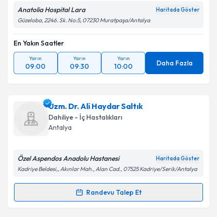
Anatolia Hospital Lara
Haritada Göster
Güzeloba, 2246. Sk. No:5, 07230 Muratpaşa/Antalya
En Yakın Saatler
Yarın
Yarın
Yarın
Daha Fazla
09:00
09:30
10:00
Uzm. Dr. Ali Haydar Saltık
Dahiliye - İç Hastalıkları
Antalya
Özel Aspendos Anadolu Hastanesi
Haritada Göster
Kadriye Beldesi,, Akınlar Mah., Alan Cad., 07525 Kadriye/Serik/Antalya
Randevu Talep Et
Randevu Takvimi Talebi