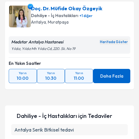
Uzm. Dr. Ali Haydar Saltık
için randevu takvimi
Doç. Dr. Müfide Okay Özgeyik
talebi oluşturun. Size bu uzmandan randevu almanız
Dahiliye - İç Hastalıkları
+
1
diğer
için bir takvim hazırlandığında e-posta ile
Antalya
,
Muratpaşa
bilgilendireceğiz.
E-posta Adresiniz
Medstar Antalya Hastanesi
Haritada Göster
Yıldız, Yıldız Mh Yıldız Cd, 220. Sk. No 19
En Yakın Saatler
Kişisel verilerimin işlenmesine ilişkin
Aydınlatma
Yarın
Yarın
Yarın
Metni
'ni okudum ve kişisel verilerimin belirtilen
Daha Fazla
10:00
10:30
11:00
kapsamda işlenmesini kabul ediyorum.
Takvim Talebini Gönder
Dahiliye - İç Hastalıkları
için Tedaviler
Antalya Serik Bitkisel tedavi