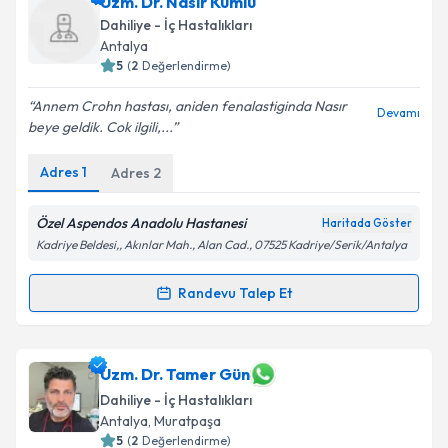
Uzm. Dr. Nasır Kumlu
Dahiliye - İç Hastalıkları
Antalya
5
(
2
Değerlendirme)
Annem Crohn hastası, aniden fenalastiginda Nasır
Devamı
beye geldik. Cok ilgili,...
Adres
1
Adres
2
Özel Aspendos Anadolu Hastanesi
Haritada Göster
Kadriye Beldesi,, Akınlar Mah., Alan Cad., 07525 Kadriye/Serik/Antalya
Randevu Talep Et
Randevu Takvimi Talebi
Uzm. Dr. Nasır Kumlu
için randevu takvimi talebi
Uzm. Dr. Tamer Gün
oluşturun. Size bu uzmandan randevu almanız için bir
Dahiliye - İç Hastalıkları
takvim hazırlandığında e-posta ile bilgilendireceğiz.
Antalya
,
Muratpaşa
5
(
2
Değerlendirme)