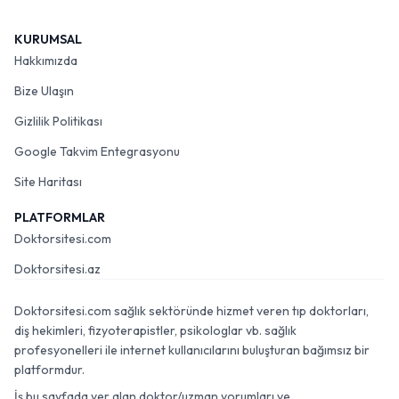
KURUMSAL
Hakkımızda
Bize Ulaşın
Gizlilik Politikası
Google Takvim Entegrasyonu
Site Haritası
PLATFORMLAR
Doktorsitesi.com
Doktorsitesi.az
Doktorsitesi.com sağlık sektöründe hizmet veren tıp doktorları,
diş hekimleri, fizyoterapistler, psikologlar vb. sağlık
profesyonelleri ile internet kullanıcılarını buluşturan bağımsız bir
platformdur.
İş bu sayfada yer alan doktor/uzman yorumları ve