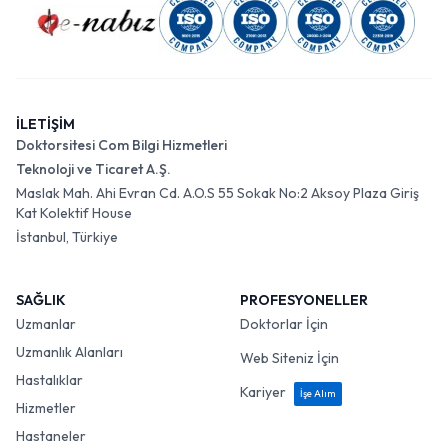
İLETİŞİM
Doktorsitesi Com Bilgi Hizmetleri
Teknoloji ve Ticaret A.Ş.
Maslak Mah. Ahi Evran Cd. A.O.S 55 Sokak No:2 Aksoy Plaza Giriş
Kat Kolektif House
İstanbul, Türkiye
SAĞLIK
PROFESYONELLER
Uzmanlar
Doktorlar İçin
Uzmanlık Alanları
Web Siteniz İçin
Hastalıklar
Kariyer
İşe Alım
Hizmetler
Hastaneler