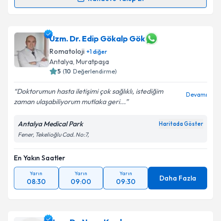
kapsamda işlenmesini kabul ediyorum.
Randevu Takvimi Talebi
Takvim Talebini Gönder
Dr. Arif Abacı
için randevu takvimi talebi oluşturun.
Uzm. Dr. Edip Gökalp Gök
Size bu uzmandan randevu almanız için bir takvim
Romatoloji
+
1
diğer
hazırlandığında e-posta ile bilgilendireceğiz.
Antalya
,
Muratpaşa
5
(
10
Değerlendirme)
E-posta Adresiniz
Doktorumun hasta iletişimi çok sağlıklı, istediğim
Devamı
zaman ulaşabiliyorum mutlaka geri...
Antalya Medical Park
Kişisel verilerimin işlenmesine ilişkin
Aydınlatma
Haritada Göster
Metni
'ni okudum ve kişisel verilerimin belirtilen
Fener, Tekelioğlu Cad. No:7,
kapsamda işlenmesini kabul ediyorum.
En Yakın Saatler
Takvim Talebini Gönder
Yarın
Yarın
Yarın
Daha Fazla
08:30
09:00
09:30