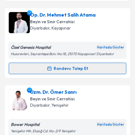
Op. Dr. Abdurrahim Tekin
için randevu takvimi
Op. Dr. Mehmet Salih Atama
talebi oluşturun. Size bu uzmandan randevu almanız
Beyin ve Sinir Cerrahisi
için bir takvim hazırlandığında e-posta ile
Diyarbakır
,
Kayapınar
bilgilendireceğiz.
E-posta Adresiniz
Özel Genesis Hospital
Haritada Göster
Huzurevleri, Seyrantepe Bulv. No:18, 21070 Kayapınar/ Diyarbakır
Randevu Talep Et
Randevu Takvimi Talebi
Kişisel verilerimin işlenmesine ilişkin
Aydınlatma
Metni
'ni okudum ve kişisel verilerimin belirtilen
kapsamda işlenmesini kabul ediyorum.
Op. Dr. Mehmet Salih Atama
için randevu takvimi
Uzm. Dr. Ömer Sanrı
talebi oluşturun. Size bu uzmandan randevu almanız
Beyin ve Sinir Cerrahisi
için bir takvim hazırlandığında e-posta ile
Takvim Talebini Gönder
Diyarbakır
,
Yenişehir
bilgilendireceğiz.
E-posta Adresiniz
Bower Hospital
Haritada Göster
Yenişehir Mh. Elazığ Cd. No: 2/9 Yenişehir