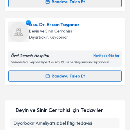
Randevu Talep Et
kapsamda işlenmesini kabul ediyorum.
Randevu Takvimi Talebi
Takvim Talebini Gönder
Dr. Bora Tetik
için randevu takvimi talebi oluşturun.
Ass. Dr. Ercan Taşpınar
Size bu uzmandan randevu almanız için bir takvim
Beyin ve Sinir Cerrahisi
hazırlandığında e-posta ile bilgilendireceğiz.
Diyarbakır
,
Kayapınar
E-posta Adresiniz
Özel Genesis Hospital
Haritada Göster
Huzurevleri, Seyrantepe Bulv. No:18, 21070 Kayapınar/Diyarbakır
Kişisel verilerimin işlenmesine ilişkin
Aydınlatma
Randevu Talep Et
Randevu Takvimi Talebi
Metni
'ni okudum ve kişisel verilerimin belirtilen
kapsamda işlenmesini kabul ediyorum.
Ass. Dr. Ercan Taşpınar
için randevu takvimi talebi
oluşturun. Size bu uzmandan randevu almanız için bir
Takvim Talebini Gönder
Beyin ve Sinir Cerrahisi
için Tedaviler
takvim hazırlandığında e-posta ile bilgilendireceğiz.
E-posta Adresiniz
Diyarbakır Ameliyatsız bel fıtığı tedavisi