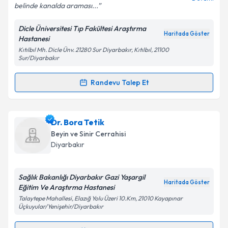
belinde kanalda araması...
Dicle Üniversitesi Tıp Fakültesi Araştırma
Kişisel verilerimin işlenmesine ilişkin
Aydınlatma
Haritada Göster
Hastanesi
Metni
'ni okudum ve kişisel verilerimin belirtilen
Kıtılbıl Mh. Dicle Ünv. 21280 Sur Diyarbakır, Kıtılbıl, 21100
kapsamda işlenmesini kabul ediyorum.
Sur/Diyarbakır
Randevu Talep Et
Takvim Talebini Gönder
Randevu Takvimi Talebi
Prof. Dr. Adnan Ceviz
için randevu takvimi talebi
Dr. Bora Tetik
oluşturun. Size bu uzmandan randevu almanız için bir
Beyin ve Sinir Cerrahisi
takvim hazırlandığında e-posta ile bilgilendireceğiz.
Diyarbakır
E-posta Adresiniz
Sağlık Bakanlığı Diyarbakır Gazi Yaşargil
Haritada Göster
Eğitim Ve Araştırma Hastanesi
Talaytepe Mahallesi, Elazığ Yolu Üzeri 10.Km, 21010 Kayapınar
Üçkuyular/Yenişehir/Diyarbakır
Kişisel verilerimin işlenmesine ilişkin
Aydınlatma
Metni
'ni okudum ve kişisel verilerimin belirtilen