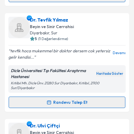
kapsamda işlenmesini kabul ediyorum.
Uzm. Dr. Soner Yaşar
için randevu takvimi talebi
Dr. Tevfik Yılmaz
Takvim Talebini Gönder
oluşturun. Size bu uzmandan randevu almanız için bir
Beyin ve Sinir Cerrahisi
takvim hazırlandığında e-posta ile bilgilendireceğiz.
Diyarbakır
,
Sur
5
(
1
Değerlendirme)
E-posta Adresiniz
tevfik hoca mukemmel bir doktor dersem cok yetersiz
Devamı
gelir kendisi...
Dicle Üniversitesi Tıp Fakültesi Araştırma
Kişisel verilerimin işlenmesine ilişkin
Aydınlatma
Haritada Göster
Hastanesi
Metni
'ni okudum ve kişisel verilerimin belirtilen
Kıtılbıl Mh. Dicle Ünv. 21280 Sur Diyarbakır, Kıtılbıl, 21100
kapsamda işlenmesini kabul ediyorum.
Sur/Diyarbakır
Randevu Talep Et
Takvim Talebini Gönder
Randevu Takvimi Talebi
Dr. Tevfik Yılmaz
için randevu takvimi talebi
Dr. Ulvi Çiftçi
oluşturun. Size bu uzmandan randevu almanız için bir
Beyin ve Sinir Cerrahisi