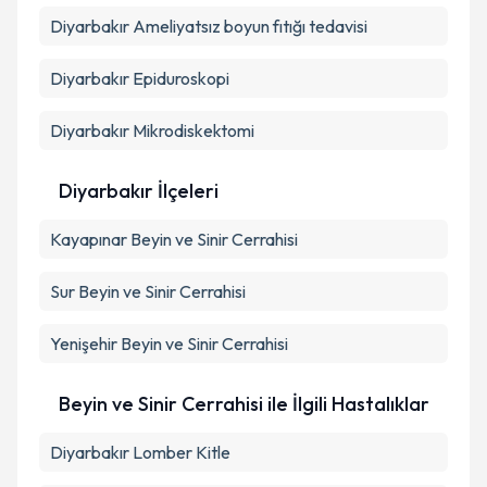
Diyarbakır Ameliyatsız boyun fıtığı tedavisi
Kişisel verilerimin işlenmesine ilişkin
Aydınlatma
Diyarbakır Epiduroskopi
Metni
'ni okudum ve kişisel verilerimin belirtilen
kapsamda işlenmesini kabul ediyorum.
Diyarbakır Mikrodiskektomi
Takvim Talebini Gönder
Diyarbakır İlçeleri
Kayapınar
Beyin ve Sinir Cerrahisi
Sur
Beyin ve Sinir Cerrahisi
Yenişehir
Beyin ve Sinir Cerrahisi
Beyin ve Sinir Cerrahisi ile İlgili Hastalıklar
Diyarbakır Lomber Kitle