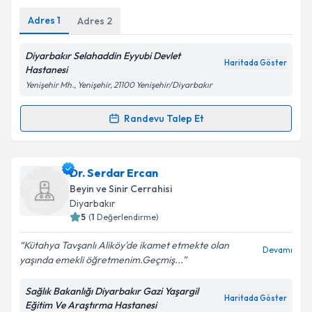
E-posta Adresiniz
Adres
1
Adres
2
Diyarbakır Selahaddin Eyyubi Devlet
Haritada Göster
Hastanesi
Kişisel verilerimin işlenmesine ilişkin
Aydınlatma
Yenişehir Mh., Yenişehir, 21100 Yenişehir/Diyarbakır
Metni
'ni okudum ve kişisel verilerimin belirtilen
kapsamda işlenmesini kabul ediyorum.
Randevu Talep Et
Randevu Takvimi Talebi
Takvim Talebini Gönder
Uzm. Dr. Şerif Turhan
için randevu takvimi talebi
Dr. Serdar Ercan
oluşturun. Size bu uzmandan randevu almanız için bir
Beyin ve Sinir Cerrahisi
takvim hazırlandığında e-posta ile bilgilendireceğiz.
Diyarbakır
5
(
1
Değerlendirme)
E-posta Adresiniz
Kütahya Tavşanlı Aliköy'de ikamet etmekte olan
Devamı
yaşında emekli öğretmenim.Geçmiş...
Sağlık Bakanlığı Diyarbakır Gazi Yaşargil
Kişisel verilerimin işlenmesine ilişkin
Aydınlatma
Haritada Göster
Eğitim Ve Araştırma Hastanesi
Metni
'ni okudum ve kişisel verilerimin belirtilen