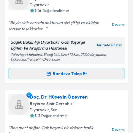
takvim hazırlandığında e-posta ile bilgilendireceğiz.
Diyarbakır
5
(
6
Değerlendirme)
E-posta Adresiniz
Beyin sinir cerrahi doktorum ulvi çiftçi ve ekibine
Devamı
sonsuz teşekkürler...
Sağlık Bakanlığı Diyarbakır Gazi Yaşargil
Kişisel verilerimin işlenmesine ilişkin
Aydınlatma
Haritada Göster
Eğitim Ve Araştırma Hastanesi
Metni
'ni okudum ve kişisel verilerimin belirtilen
Talaytepe Mahallesi, Elazığ Yolu Üzeri 10.Km, 21010 Kayapınar
kapsamda işlenmesini kabul ediyorum.
Üçkuyular/Yenişehir/Diyarbakır
Randevu Talep Et
Takvim Talebini Gönder
Randevu Takvimi Talebi
Dr. Ulvi Çiftçi
için randevu takvimi talebi oluşturun.
Doç. Dr. Hüseyin Özevren
Size bu uzmandan randevu almanız için bir takvim
Beyin ve Sinir Cerrahisi
hazırlandığında e-posta ile bilgilendireceğiz.
Diyarbakır
,
Sur
5
(
1
Değerlendirme)
E-posta Adresiniz
Ben mert doğan Çok başarılı bir doktor trafik
Devamı