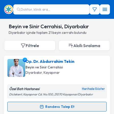
Doktor, klinik ara...
Beyin ve Sinir Cerrahisi, Diyarbakır
Diyarbakır
içinde toplam
21
beyin cerrahı
bulundu
Filtrele
Akıllı Sıralama
Op. Dr. Abdurrahim Tekin
Beyin ve Sinir Cerrahisi
Diyarbakır
,
Kayapınar
Özel Batı Hastanesi
Haritada Göster
Diclekent, Kayapınar Cd. No:100, 21070 Kayapınar/Diyarbakır
Randevu Talep Et
Randevu Takvimi Talebi