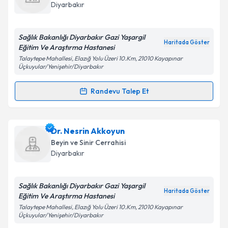
takvim hazırlandığında e-posta ile bilgilendireceğiz.
Diyarbakır
E-posta Adresiniz
Sağlık Bakanlığı Diyarbakır Gazi Yaşargil
Haritada Göster
Eğitim Ve Araştırma Hastanesi
Talaytepe Mahallesi, Elazığ Yolu Üzeri 10.Km, 21010 Kayapınar
Üçkuyular/Yenişehir/Diyarbakır
Kişisel verilerimin işlenmesine ilişkin
Aydınlatma
Metni
'ni okudum ve kişisel verilerimin belirtilen
Randevu Talep Et
kapsamda işlenmesini kabul ediyorum.
Randevu Takvimi Talebi
Takvim Talebini Gönder
Uzm. Dr. Alptekin Taşçı
için randevu takvimi talebi
Dr. Nesrin Akkoyun
oluşturun. Size bu uzmandan randevu almanız için bir
Beyin ve Sinir Cerrahisi
takvim hazırlandığında e-posta ile bilgilendireceğiz.
Diyarbakır
E-posta Adresiniz
Sağlık Bakanlığı Diyarbakır Gazi Yaşargil
Haritada Göster
Eğitim Ve Araştırma Hastanesi
Talaytepe Mahallesi, Elazığ Yolu Üzeri 10.Km, 21010 Kayapınar
Üçkuyular/Yenişehir/Diyarbakır
Kişisel verilerimin işlenmesine ilişkin
Aydınlatma