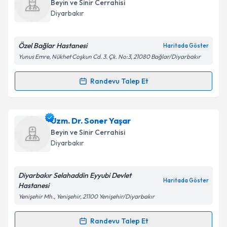
oluşturun. Size bu uzmandan randevu almanız için bir
Beyin ve Sinir Cerrahisi
takvim hazırlandığında e-posta ile bilgilendireceğiz.
Diyarbakır
E-posta Adresiniz
Özel Bağlar Hastanesi
Haritada Göster
Yunus Emre, Nükhet Coşkun Cd. 3. Çk. No:3, 21080 Bağlar/Diyarbakır
Kişisel verilerimin işlenmesine ilişkin
Aydınlatma
Randevu Talep Et
Randevu Takvimi Talebi
Metni
'ni okudum ve kişisel verilerimin belirtilen
kapsamda işlenmesini kabul ediyorum.
Dr. Ömer Rahmanalı
için randevu takvimi talebi
Uzm. Dr. Soner Yaşar
oluşturun. Size bu uzmandan randevu almanız için bir
Takvim Talebini Gönder
Beyin ve Sinir Cerrahisi
takvim hazırlandığında e-posta ile bilgilendireceğiz.
Diyarbakır
E-posta Adresiniz
Diyarbakır Selahaddin Eyyubi Devlet
Haritada Göster
Hastanesi
Yenişehir Mh., Yenişehir, 21100 Yenişehir/Diyarbakır
Kişisel verilerimin işlenmesine ilişkin
Aydınlatma
Metni
'ni okudum ve kişisel verilerimin belirtilen
Randevu Talep Et
Randevu Takvimi Talebi