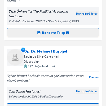
kazası...
Dicle Üniversitesi Tıp Fakültesi Araştırma
Kişisel verilerimin işlenmesine ilişkin
Aydınlatma
Haritada Göster
Hastanesi
Metni
'ni okudum ve kişisel verilerimin belirtilen
Kıtılbıl Mh. Dicle Ünv. 21280 Sur Diyarbakır, Kıtılbıl, 21100
kapsamda işlenmesini kabul ediyorum.
Randevu Talep Et
Randevu Takvimi Talebi
Takvim Talebini Gönder
Doç. Dr. Hüseyin Özevren
için randevu takvimi
Op. Dr. Mehmet Başoğul
talebi oluşturun. Size bu uzmandan randevu almanız
Beyin ve Sinir Cerrahisi
için bir takvim hazırlandığında e-posta ile
Diyarbakır
bilgilendireceğiz.
5
(
7
Değerlendirme)
E-posta Adresiniz
İyi bir hizmet herkesin sorunun çözülmesinden kesin
Devamı
olarak eminim.
Özel Sultan Hastanesi
Haritada Göster
Selahattin Eyyubi, 21080 Bağlar/Diyarbakır
Kişisel verilerimin işlenmesine ilişkin
Aydınlatma
Metni
'ni okudum ve kişisel verilerimin belirtilen