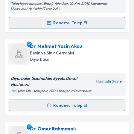
Talaytepe Mahallesi, Elazığ Yolu Üzeri 10.Km, 21010 Kayapınar
kapsamda işlenmesini kabul ediyorum.
Üçkuyular/Yenişehir/Diyarbakır
Randevu Talep Et
Takvim Talebini Gönder
Randevu Takvimi Talebi
Dr. Serdar Ercan
için randevu takvimi talebi
Dr. Mehmet Yasin Aksu
oluşturun. Size bu uzmandan randevu almanız için bir
Beyin ve Sinir Cerrahisi
takvim hazırlandığında e-posta ile bilgilendireceğiz.
Diyarbakır
E-posta Adresiniz
Diyarbakır Selahaddin Eyyubi Devlet
Haritada Göster
Hastanesi
Yenişehir Mh., Yenişehir, 21100 Yenişehir/Diyarbakır
Kişisel verilerimin işlenmesine ilişkin
Aydınlatma
Metni
'ni okudum ve kişisel verilerimin belirtilen
Randevu Talep Et
Randevu Takvimi Talebi
kapsamda işlenmesini kabul ediyorum.
Dr. Mehmet Yasin Aksu
için randevu takvimi talebi
Dr. Ömer Rahmanalı
Takvim Talebini Gönder