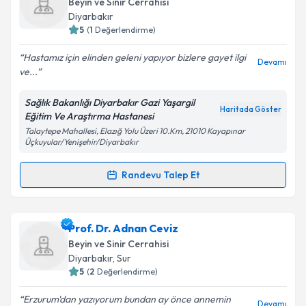
Beyin ve Sinir Cerrahisi
hazırlandığında e-posta ile bilgilendireceğiz.
Diyarbakır
5
(
1
Değerlendirme)
E-posta Adresiniz
Hastamız için elinden geleni yapıyor bizlere gayet ilgi
Devamı
ve...
Sağlık Bakanlığı Diyarbakır Gazi Yaşargil
Kişisel verilerimin işlenmesine ilişkin
Aydınlatma
Haritada Göster
Eğitim Ve Araştırma Hastanesi
Metni
'ni okudum ve kişisel verilerimin belirtilen
Talaytepe Mahallesi, Elazığ Yolu Üzeri 10.Km, 21010 Kayapınar
kapsamda işlenmesini kabul ediyorum.
Üçkuyular/Yenişehir/Diyarbakır
Randevu Talep Et
Takvim Talebini Gönder
Randevu Takvimi Talebi
Uzm. Dr. Abdullah Mesut
için randevu takvimi talebi
Prof. Dr. Adnan Ceviz
oluşturun. Size bu uzmandan randevu almanız için bir
Beyin ve Sinir Cerrahisi
takvim hazırlandığında e-posta ile bilgilendireceğiz.
Diyarbakır
,
Sur
5
(
2
Değerlendirme)
E-posta Adresiniz
Erzurum'dan yazıyorum bundan ay önce annemin
Devamı