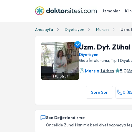
Uzmanlar
Klin
Anasayfa
Diyetisyen
Mersin
Uzm. 
Uzm. Dyt. Zühal
Diyetisyen
Gıda İntoleransı, Tip 1 Diyabe
Mersin
5.0
1 Adres
(
6
8
Fotoğraf
Uzm. Dyt. Zühal Aynacı Bayel Profil Fotoğrafı
Soru Sor
0 (8
Son Değerlendirme
Öncelikle Zuhal Hanım'a beni diyet yapmaya teşvik