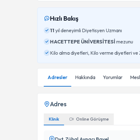
Hızlı Bakış
11
yıl deneyimli Diyetisyen Uzmanı
HACETTEPE ÜNİVERSİTESİ
mezunu
Kilo alma diyetleri, Kilo verme diyetleri v
Adresler
Hakkında
Yorumlar
Mesle
Adres
Klinik
Online Görüşme
Dyt. Zühal Aynacı Bayel