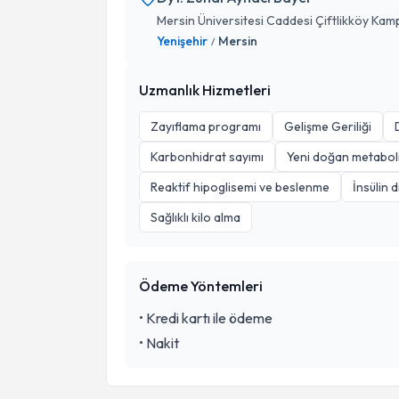
Mersin Üniversitesi Caddesi Çiftlikköy Kam
Yenişehir
Mersin
/
Uzmanlık Hizmetleri
Zayıflama programı
Gelişme Geriliği
Karbonhidrat sayımı
Yeni doğan metaboli
Reaktif hipoglisemi ve beslenme
İnsülin 
Sağlıklı kilo alma
Ödeme Yöntemleri
•
Kredi kartı ile ödeme
•
Nakit