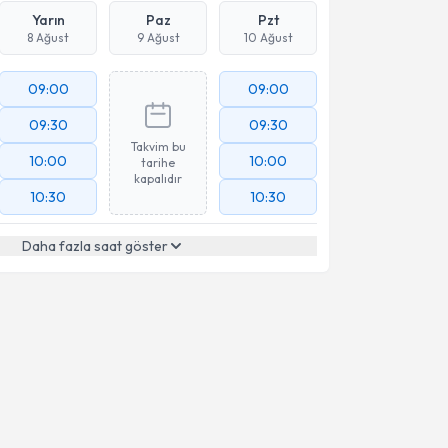
Yarın
Paz
Pzt
8 Ağust
9 Ağust
10 Ağust
09:00
09:00
09:30
09:30
Takvim bu
10:00
10:00
tarihe
kapalıdır
10:30
10:30
Daha fazla saat göster