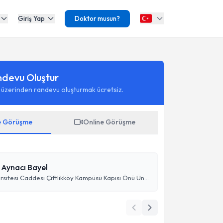
Giriş Yap
Doktor musun?
ndevu Oluştur
 üzerinden randevu oluşturmak ücretsiz.
e Görüşme
Online Görüşme
 Aynacı Bayel
Mersin Üniversitesi Caddesi Çiftlikköy Kampüsü Kapısı Önü Üni-Trend Apt Kat 3 No 15