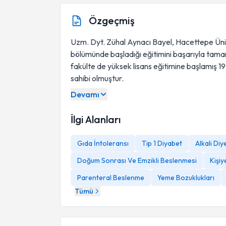
Özgeçmiş
Uzm. Dyt. Zühal Aynacı Bayel, Hacettepe Üni
bölümünde başladığı eğitimini başarıyla tamam
fakülte de yüksek lisans eğitimine başlamış 1
sahibi olmuştur.
Çalıştığı kurumlar
Devamı
İlgi Alanları
Gıda İntoleransı
Tip 1 Diyabet
Alkali Diy
Doğum Sonrası Ve Emzikli Beslenmesi
Kişiy
Parenteral Beslenme
Yeme Bozuklukları
Tümü