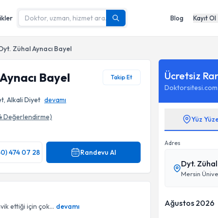
ikler
Blog
Kayıt Ol
Dyt. Zühal Aynacı Bayel
Ücretsiz Ra
 Aynacı Bayel
Takip Et
Doktorsitesi.com
t, Alkali Diyet
devamı
4
Değerlendirme)
Yüz Yüz
Adres
50) 474 07 28
Randevu Al
Dyt. Zühal
Ağustos 2026
 ettiği için çok...
devamı