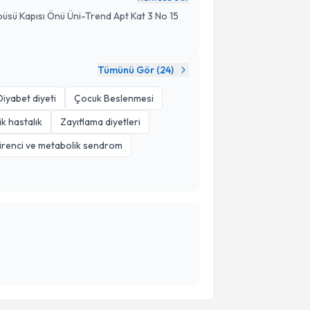
püsü Kapısı Önü Üni-Trend Apt Kat 3 No 15
Tümünü Gör (
24
)
Diyabet diyeti
Çocuk Beslenmesi
k hastalık
Zayıflama diyetleri
direnci ve metabolik sendrom