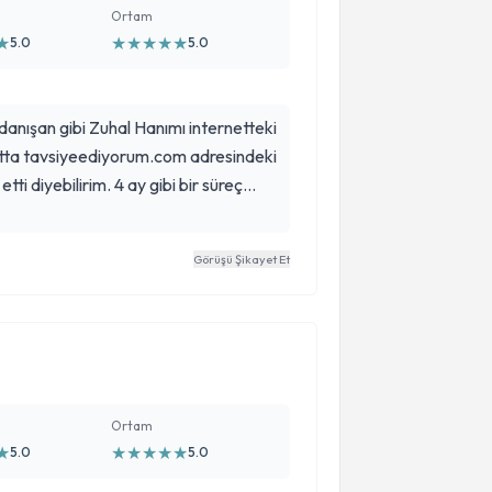
Ortam
★
★
★
★
★
★
5.0
5.0
anışan gibi Zuhal Hanımı internetteki
tta tavsiyeediyorum.com adresindeki
tti diyebilirim. 4 ay gibi bir süreç
ldım yaklaşık 5 kilo tamamen
ağlıklı beslenme benim için bir yaşam
Görüşü Şikayet Et
miyeti destekleri ve beni kurtardığı
çok teşekkür ederim. kesinlikle tavsiye
Ortam
★
★
★
★
★
★
5.0
5.0