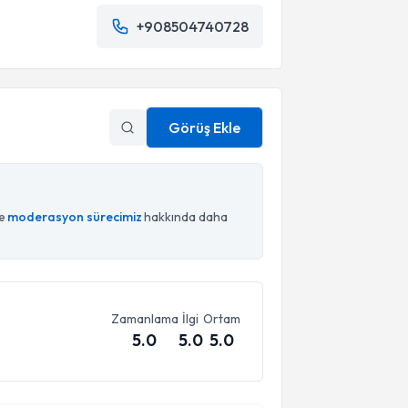
+908504740728
Görüş Ekle
ce
moderasyon sürecimiz
hakkında daha
Zamanlama
İlgi
Ortam
5.0
5.0
5.0