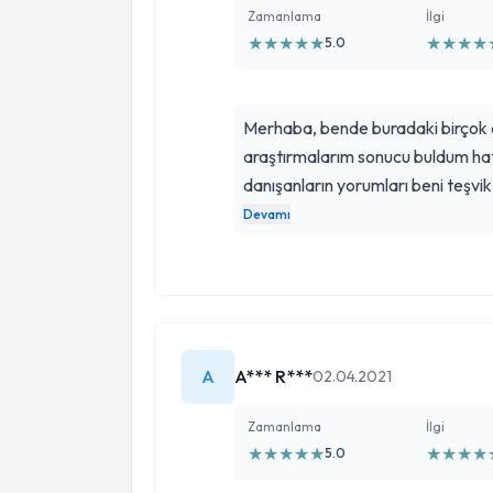
Zamanlama
İlgi
★
★
★
★
★
★
★
★
★
5.0
Merhaba, bende buradaki birçok d
araştırmalarım sonucu buldum ha
danışanların yorumları beni teşvik e
boyunca Zuhal Hanımdan destek a
Devamı
yağdan kilo verdim. en önemlisi s
şekli haline geldi. Güler yüzü sami
fazla kilolarım için Zuhal Hanıma 
ederim...
A
A*** R***
02.04.2021
Zamanlama
İlgi
★
★
★
★
★
★
★
★
★
5.0