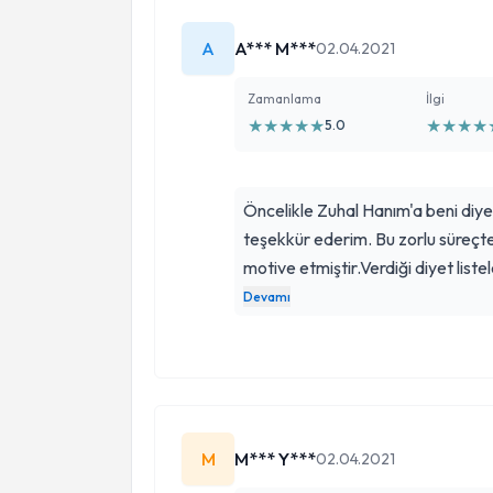
A
A*** M***
02.04.2021
Zamanlama
İlgi
★
★
★
★
★
★
★
★
★
5.0
Öncelikle Zuhal Hanım'a beni diye
teşekkür ederim. Bu zorlu süreçt
motive etmiştir.Verdiği diyet liste
uygulanabilir olup aç kalmadan ya
Devamı
olması dışında doktor gibi davran
arkadaş olması benim sağlıklı bir şe
vermeme yardımcı oldu. Yıllar boyu
verdikçe geçirerek hayata daha po
oldum.Kendilerine teşekkür ediyo
M
M*** Y***
02.04.2021
tavsiye ediyorum.