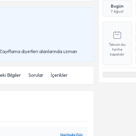
Bugün
7 Ağust
Takvim bu
tarihe
e Zayıflama diyetleri alanlarında uzman
kapalıdır
ki Bilgiler
Sorular
İçerikler
Haritada Gör