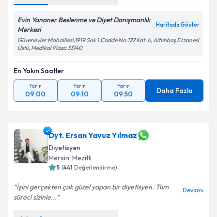
Evin Yananer Beslenme ve Diyet Danışmanlık
Haritada Göster
Merkezi
Güvenevler Mahalllesi,1919 Sok 1.Cadde No:122 Kat: 6, Altunbaş Eczanesi
Üstü, Medikal Plaza 33140
En Yakın Saatler
Yarın
Yarın
Yarın
Daha Fazla
09:00
09:10
09:50
Dyt. Ersan Yavuz Yılmaz
Diyetisyen
Mersin
, Mezitli
5
(
441
Değerlendirme)
İşini gerçekten çok güzel yapan bir diyetisyen. Tüm
Devamı
süreci sizinle...