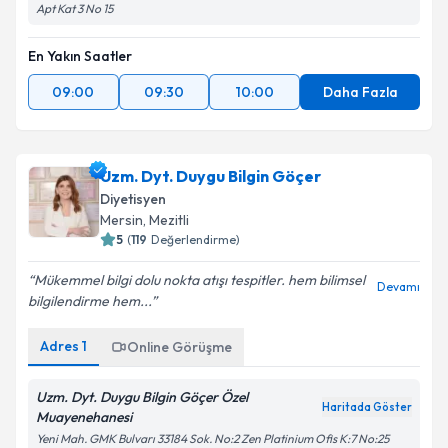
Apt Kat 3 No 15
En Yakın Saatler
09:00
09:30
10:00
Daha Fazla
Uzm. Dyt. Duygu Bilgin Göçer
Diyetisyen
Mersin
, Mezitli
5
(
119
Değerlendirme)
Mükemmel bilgi dolu nokta atışı tespitler. hem bilimsel
Devamı
bilgilendirme hem...
Adres
1
Online Görüşme
Uzm. Dyt. Duygu Bilgin Göçer Özel
Haritada Göster
Muayenehanesi
Yeni Mah. GMK Bulvarı 33184 Sok. No:2 Zen Platinium Ofis K:7 No:25