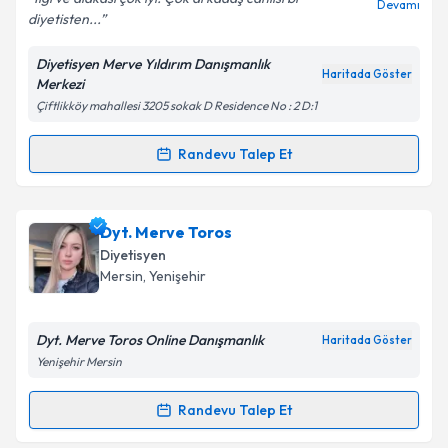
Devamı
diyetisten...
Diyetisyen Merve Yıldırım Danışmanlık
Kişisel verilerimin işlenmesine ilişkin
Aydınlatma
Haritada Göster
Merkezi
Metni
'ni okudum ve kişisel verilerimin belirtilen
Çiftlikköy mahallesi 3205 sokak D Residence No : 2 D:1
kapsamda işlenmesini kabul ediyorum.
Randevu Talep Et
Randevu Takvimi Talebi
Takvim Talebini Gönder
Dyt. Merve Yıldırım
için randevu takvimi talebi
Dyt. Merve Toros
oluşturun. Size bu uzmandan randevu almanız için bir
Diyetisyen
takvim hazırlandığında e-posta ile bilgilendireceğiz.
Mersin
, Yenişehir
E-posta Adresiniz
Dyt. Merve Toros Online Danışmanlık
Haritada Göster
Yenişehir Mersin
Kişisel verilerimin işlenmesine ilişkin
Aydınlatma
Randevu Talep Et
Randevu Takvimi Talebi
Metni
'ni okudum ve kişisel verilerimin belirtilen