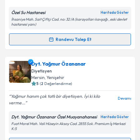
E-posta Adresiniz
Özel Su Hastanesi
Haritada Göster
İhsaniye Mah. Sait Çiftçi Cad. no: 32 /A (karayolları kavşağı , eski devlet
hastanesi yanı)
Kişisel verilerimin işlenmesine ilişkin
Aydınlatma
Randevu Talep Et
Metni
'ni okudum ve kişisel verilerimin belirtilen
Randevu Takvimi Talebi
kapsamda işlenmesini kabul ediyorum.
Dyt. Şilan Altuntaş
için randevu takvimi talebi
Dyt. Yağmur Özananar
Takvim Talebini Gönder
oluşturun. Size bu uzmandan randevu almanız için bir
Diyetisyen
takvim hazırlandığında e-posta ile bilgilendireceğiz.
Mersin
, Yenişehir
5
(
2
Değerlendirme)
E-posta Adresiniz
Yağmur hanım çok tatlı bir diyetisyen. İyi ki kilo
Devamı
verme...
Dyt. Yağmur Özananar Özel Muayanahanesi
Haritada Göster
Kişisel verilerimin işlenmesine ilişkin
Aydınlatma
Fuat Morel Mah. Vali Hüseyin Aksoy Cad. 2855 Sok. Premium İş Merkezi
Metni
'ni okudum ve kişisel verilerimin belirtilen
K:5
kapsamda işlenmesini kabul ediyorum.