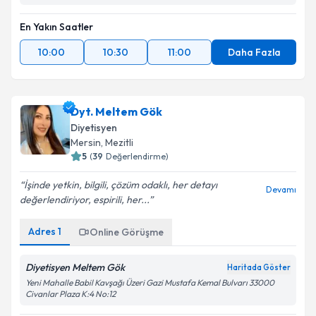
En Yakın Saatler
10:00
10:30
11:00
Daha Fazla
Dyt. Meltem Gök
Diyetisyen
Mersin
, Mezitli
5
(
39
Değerlendirme)
İşinde yetkin, bilgili, çözüm odaklı, her detayı
Devamı
değerlendiriyor, espirili, her...
Adres
1
Online Görüşme
Diyetisyen Meltem Gök
Haritada Göster
Yeni Mahalle Babil Kavşağı Üzeri Gazi Mustafa Kemal Bulvarı 33000
Civanlar Plaza K:4 No:12