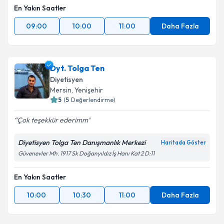
En Yakın Saatler
09:00
10:00
11:00
Daha Fazla
Dyt. Tolga Ten
Diyetisyen
Mersin
, Yenişehir
5
(
5
Değerlendirme)
Çok teşekkür ederimm
Diyetisyen Tolga Ten Danışmanlık Merkezi
Haritada Göster
Güvenevler Mh. 1917 Sk Doğanyıldız İş Hanı Kat 2 D:11
En Yakın Saatler
10:00
10:30
11:00
Daha Fazla