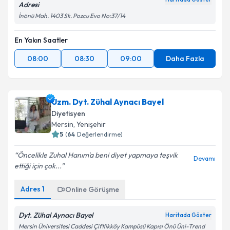
Adresi
İnönü Mah. 1403 Sk. Pozcu Evo No:37/14
En Yakın Saatler
08:00
08:30
09:00
Daha Fazla
Uzm. Dyt. Zühal Aynacı Bayel
Diyetisyen
Mersin
, Yenişehir
5
(
64
Değerlendirme)
Öncelikle Zuhal Hanım'a beni diyet yapmaya teşvik
Devamı
ettiği için çok...
Adres
1
Online Görüşme
Dyt. Zühal Aynacı Bayel
Haritada Göster
Mersin Üniversitesi Caddesi Çiftlikköy Kampüsü Kapısı Önü Üni-Trend