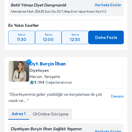
Betül Yılmaz Diyet Danışmanlık
Haritada Göster
Menderes Mah.35435 Sok.No:10/1 Ateş Emir Apartman Kat:1/2
En Yakın Saatler
Yarın
Yarın
Yarın
Daha Fazla
11:30
12:00
12:30
Dyt. Burçin İlhan
Diyetisyen
Mersin
, Yenişehir
5
(
198
Değerlendirme)
Diyetisyenmiz güler yüzlülüğü ve karşılaması ile çok
Devamı
nazik ve...
Adres
1
Online Görüşme
Diyetisyen Burçin İlhan Sağlıklı Yaşamın
Haritada Göster