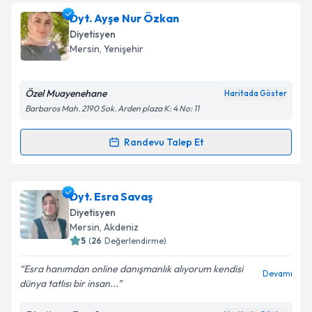
Dyt. Ayşe Nur Özkan
Diyetisyen
Mersin
, Yenişehir
Özel Muayenehane
Haritada Göster
Barbaros Mah. 2190 Sok. Arden plaza K: 4 No: 11
Randevu Talep Et
Randevu Takvimi Talebi
Dyt. Ayşe Nur Özkan
için randevu takvimi talebi
Dyt. Esra Savaş
oluşturun. Size bu uzmandan randevu almanız için bir
Diyetisyen
takvim hazırlandığında e-posta ile bilgilendireceğiz.
Mersin
, Akdeniz
5
(
26
Değerlendirme)
E-posta Adresiniz
Esra hanımdan online danışmanlık alıyorum kendisi
Devamı
dünya tatlısı bir insan...