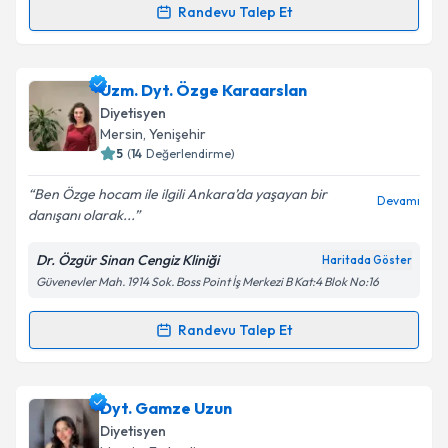
Randevu Talep Et
Randevu Takvimi Talebi
Takvim Talebini Gönder
Dyt. Yağmur Özananar
için randevu takvimi talebi
Uzm. Dyt. Özge Karaarslan
oluşturun. Size bu uzmandan randevu almanız için bir
Diyetisyen
takvim hazırlandığında e-posta ile bilgilendireceğiz.
Mersin
, Yenişehir
5
(
14
Değerlendirme)
E-posta Adresiniz
Ben Özge hocam ile ilgili Ankara’da yaşayan bir
Devamı
danışanı olarak...
Dr. Özgür Sinan Cengiz Kliniği
Haritada Göster
Kişisel verilerimin işlenmesine ilişkin
Aydınlatma
Güvenevler Mah. 1914 Sok. Boss Point İş Merkezi B Kat:4 Blok No:16
Metni
'ni okudum ve kişisel verilerimin belirtilen
kapsamda işlenmesini kabul ediyorum.
Randevu Talep Et
Randevu Takvimi Talebi
Takvim Talebini Gönder
Uzm. Dyt. Özge Karaarslan
için randevu takvimi
Dyt. Gamze Uzun
talebi oluşturun. Size bu uzmandan randevu almanız
Diyetisyen
için bir takvim hazırlandığında e-posta ile