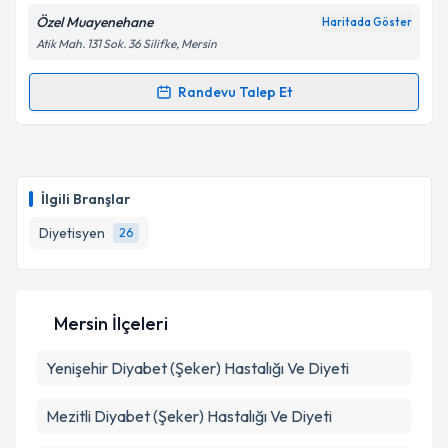
Özel Muayenehane
Haritada Göster
Atik Mah. 131 Sok. 36 Silifke, Mersin
Kişisel verilerimin işlenmesine ilişkin
Aydınlatma
Randevu Talep Et
Randevu Takvimi Talebi
Metni
'ni okudum ve kişisel verilerimin belirtilen
kapsamda işlenmesini kabul ediyorum.
Dyt. Melike Demirtaş Akkız
için randevu takvimi
talebi oluşturun. Size bu uzmandan randevu almanız
Takvim Talebini Gönder
İlgili Branşlar
için bir takvim hazırlandığında e-posta ile
bilgilendireceğiz.
Diyetisyen
26
E-posta Adresiniz
Mersin İlçeleri
Yenişehir
Kişisel verilerimin işlenmesine ilişkin
Diyabet (Şeker) Hastalığı Ve Diyeti
Aydınlatma
Metni
'ni okudum ve kişisel verilerimin belirtilen
kapsamda işlenmesini kabul ediyorum.
Mezitli
Diyabet (Şeker) Hastalığı Ve Diyeti