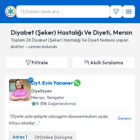
Doktor, klinik ara...
Diyabet (Şeker) Hastalığı Ve Diyeti, Mersin
Toplam
26
Diyabet (Şeker) Hastalığı Ve Diyeti
tedavisi yapan
doktor - uzman bulundu
Filtrele
Akıllı Sıralama
Dyt. Evin Yananer
Diyetisyen
Mersin
, Yenişehir
5
(
516
Değerlendirme)
Diyete asla qdapte olacagimi dusunemezken ayda
Devamı
kiloyu okadqr...
Adres
1
Online Görüşme