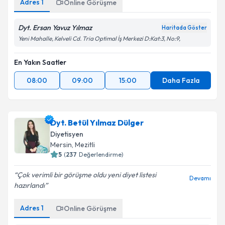
Adres
1
Online Görüşme
Dyt. Ersan Yavuz Yılmaz
Haritada Göster
Yeni Mahalle, Kelveli Cd. Tria Optimal İş Merkezi D:Kat:3, No:9,
En Yakın Saatler
08:00
09:00
15:00
Daha Fazla
Dyt. Betül Yılmaz Dülger
Diyetisyen
Mersin
, Mezitli
5
(
237
Değerlendirme)
Çok verimli bir görüşme oldu yeni diyet listesi
Devamı
hazırlandı
Adres
1
Online Görüşme