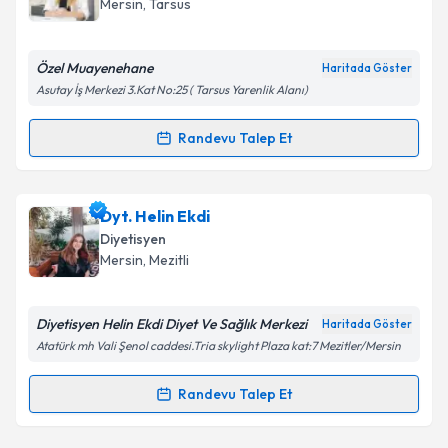
Mersin
, Tarsus
E-posta Adresiniz
Özel Muayenehane
Haritada Göster
Asutay İş Merkezi 3.Kat No:25 ( Tarsus Yarenlik Alanı)
Kişisel verilerimin işlenmesine ilişkin
Aydınlatma
Randevu Talep Et
Randevu Takvimi Talebi
Metni
'ni okudum ve kişisel verilerimin belirtilen
kapsamda işlenmesini kabul ediyorum.
Dyt. Özge Akar Özyaman
için randevu takvimi talebi
Dyt. Helin Ekdi
oluşturun. Size bu uzmandan randevu almanız için bir
Takvim Talebini Gönder
Diyetisyen
takvim hazırlandığında e-posta ile bilgilendireceğiz.
Mersin
, Mezitli
E-posta Adresiniz
Diyetisyen Helin Ekdi Diyet Ve Sağlık Merkezi
Haritada Göster
Atatürk mh Vali Şenol caddesi.Tria skylight Plaza kat:7 Mezitler/Mersin
Kişisel verilerimin işlenmesine ilişkin
Aydınlatma
Randevu Talep Et
Randevu Takvimi Talebi
Metni
'ni okudum ve kişisel verilerimin belirtilen
kapsamda işlenmesini kabul ediyorum.