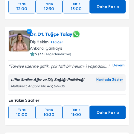
Yarın
Yarın
Yarın
Daha Fazla
12:00
12:30
13:00
Dr. Dt. Tuğçe Talay
Diş Hekimi
+
1
diğer
Ankara
,
Çankaya
5
(
33
Değerlendirme)
Devamı
Tavsiye üzerine gittik, çok tatlı bir hekim: ) yaşındaki...
Little Smiles Ağız ve Diş Sağlığı Polikliniği
Haritada Göster
Mutlukent, Angora Blv. 4/9, 06800
En Yakın Saatler
Yarın
Yarın
Yarın
Daha Fazla
10:00
10:30
11:00