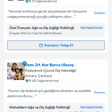
E-posta Adresiniz
5
(
1
Değerlendirme)
Yorumla övülmeye gerek duyulmayan bir tanıyanın
Devamı
vazgeçemeyeceği çocuğa yaklaşımı olsun...
Kişisel verilerimin işlenmesine ilişkin
Aydınlatma
Özel Övençler Ağız ve Diş Sağlığı Polikliniği
Haritada Göster
Metni
'ni okudum ve kişisel verilerimin belirtilen
Öveçler 1042.(4.) Cad. No:124/A Dikmen
kapsamda işlenmesini kabul ediyorum.
Randevu Talep Et
Randevu Takvimi Talebi
Takvim Talebini Gönder
Dr. Dt. Nevra Kara Müftüoğlu
için randevu takvimi
Uzm. Dt. Nur Burcu Ulusoy
talebi oluşturun. Size bu uzmandan randevu almanız
Pedodonti (Çocuk Diş Hekimliği)
için bir takvim hazırlandığında e-posta ile
Ankara
,
Çankaya
bilgilendireceğiz.
5
(
61
Değerlendirme)
E-posta Adresiniz
Kızımın diş tedavisi için geldiğimiz klinikten ve özellikle
Devamı
doktorum Burcu...
Mahalldent Ağız ve Diş Sağlığı Polikliniği
Haritada Göster