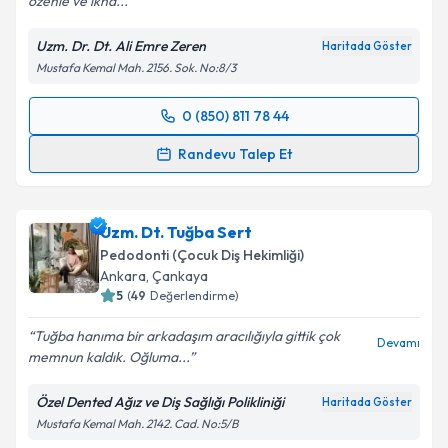
özenle ve ikna...
Uzm. Dr. Dt. Ali Emre Zeren
Haritada Göster
Mustafa Kemal Mah. 2156. Sok. No:8/3
0 (850) 811 78 44
Randevu Takvimi Talebi
Randevu Talep Et
Uzm. Dr. Dt. Ali Emre Zeren
için randevu takvimi
talebi oluşturun. Size bu uzmandan randevu almanız
Uzm. Dt. Tuğba Sert
için bir takvim hazırlandığında e-posta ile
bilgilendireceğiz.
Pedodonti (Çocuk Diş Hekimliği)
Ankara
,
Çankaya
E-posta Adresiniz
5
(
49
Değerlendirme)
Tuğba hanıma bir arkadaşım aracılığıyla gittik çok
Devamı
memnun kaldık. Oğluma...
Kişisel verilerimin işlenmesine ilişkin
Aydınlatma
Özel Dented Ağız ve Diş Sağlığı Polikliniği
Haritada Göster
Metni
'ni okudum ve kişisel verilerimin belirtilen
Mustafa Kemal Mah. 2142. Cad. No:5/B
kapsamda işlenmesini kabul ediyorum.