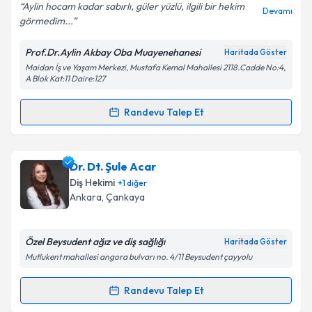
E-posta Adresiniz
Aylin hocam kadar sabırlı, güler yüzlü, ilgili bir hekim
Devamı
görmedim...
Prof.Dr.Aylin Akbay Oba Muayenehanesi
Haritada Göster
Maidan İş ve Yaşam Merkezi, Mustafa Kemal Mahallesi 2118.Cadde No:4,
Kişisel verilerimin işlenmesine ilişkin
Aydınlatma
A Blok Kat:11 Daire:127
Metni
'ni okudum ve kişisel verilerimin belirtilen
kapsamda işlenmesini kabul ediyorum.
Randevu Talep Et
Randevu Takvimi Talebi
Takvim Talebini Gönder
Prof. Dr. Aylin Akbay Oba
için randevu takvimi talebi
Dr. Dt. Şule Acar
oluşturun. Size bu uzmandan randevu almanız için bir
Diş Hekimi
+
1
diğer
takvim hazırlandığında e-posta ile bilgilendireceğiz.
Ankara
,
Çankaya
E-posta Adresiniz
Özel Beysudent ağız ve diş sağlığı
Haritada Göster
Mutlukent mahallesi angora bulvarı no. 4/11 Beysudent çayyolu
Kişisel verilerimin işlenmesine ilişkin
Aydınlatma
Randevu Talep Et
Randevu Takvimi Talebi
Metni
'ni okudum ve kişisel verilerimin belirtilen