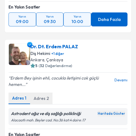
En Yakın Saatler
Takvim Talebini Gönder
Yarın
Yarın
Yarın
Daha Fazla
09:00
09:30
10:00
Dr. Dt. Erdem PALAZ
Diş Hekimi
+
1
diğer
Ankara
,
Çankaya
5
(
32
Değerlendirme)
Erdem Bey işinin ehli, cocukla iletişimi cok güçlü
Devamı
hemen...
Adres
1
Adres
2
Astrodent ağız ve diş sağlığı polikliniği
Haritada Göster
Alacaatlı mah. Beyler cad. No:36 kat:4 daire :17
En Yakın Saatler