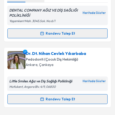
DENTAL COMPANY AĞIZ VE DİŞ SAĞLIĞI
Haritada Göster
Kişisel verilerimin işlenmesine ilişkin
Aydınlatma
POLİKLİNİĞİ
Metni
'ni okudum ve kişisel verilerimin belirtilen
Yaşamkent Mah. 3045.Sok. No:6/1
kapsamda işlenmesini kabul ediyorum.
Randevu Talep Et
Randevu Takvimi Talebi
Takvim Talebini Gönder
Dr. Dt. İlayda Hünler Dönmez
için randevu takvimi
Dr. Dt. Nihan Cevlek Yıkarbaba
talebi oluşturun. Size bu uzmandan randevu almanız
Pedodonti (Çocuk Diş Hekimliği)
için bir takvim hazırlandığında e-posta ile
Ankara
,
Çankaya
bilgilendireceğiz.
E-posta Adresiniz
Little Smiles Ağız ve Diş Sağlığı Polikliniği
Haritada Göster
Mutlukent, Angora Blv. 4/9, 06800
Randevu Talep Et
Randevu Takvimi Talebi
Kişisel verilerimin işlenmesine ilişkin
Aydınlatma
Metni
'ni okudum ve kişisel verilerimin belirtilen
kapsamda işlenmesini kabul ediyorum.