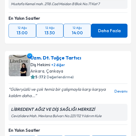
Mustafa Kemal mah. 2118.Cad Maidan B Blok No:71 Kat 7
En Yakın Saatler
12 Ağu
12 Ağu
12 Ağu
Daha Fazla
13:00
13:30
14:00
Uzm. Dt. Tuğçe Tartıcı
Diş Hekimi
+
2
diğer
Ankara
,
Çankaya
5
(
172
Değerlendirme)
Güleryüzlü ve çok temiz bir çalışmayla karşı karşıya
Devamı
kaldım daha...
LİBREDENT AĞIZ VE DİŞ SAĞLIĞI MERKEZİ
Cevizlidere Mah. Mevlana Bulvarı No:221/112 Yıldırım Kule
En Yakın Saatler