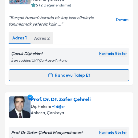
bilgilendireceğiz.
5
(
2
Değerlendirme)
E-posta Adresiniz
Burçak Hanım'ı burada bir kaç kısa cümleyle
Devamı
tanımlamak yetersiz kalır....
Adres
1
Adres
2
Kişisel verilerimin işlenmesine ilişkin
Aydınlatma
Metni
'ni okudum ve kişisel verilerimin belirtilen
Çocuk Dişhekimi
Haritada Göster
kapsamda işlenmesini kabul ediyorum.
İran caddesi 15/7 Çankaya/Ankara
Randevu Talep Et
Takvim Talebini Gönder
Randevu Takvimi Talebi
Prof. Dr. Sevi Burçak Çehreli
için randevu takvimi
Prof. Dr. Dt. Zafer Çehreli
talebi oluşturun. Size bu uzmandan randevu almanız
Diş Hekimi
+
1
diğer
için bir takvim hazırlandığında e-posta ile
Ankara
,
Çankaya
bilgilendireceğiz.
E-posta Adresiniz
Prof Dr Zafer Çehreli Muayenehanesi
Haritada Göster