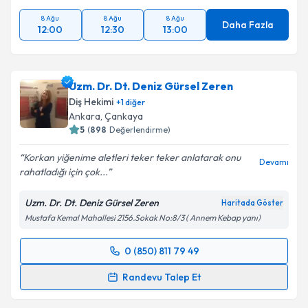
8 Ağu
8 Ağu
8 Ağu
Daha Fazla
12:00
12:30
13:00
Uzm. Dr. Dt. Deniz Gürsel Zeren
Diş Hekimi
+
1
diğer
Ankara
,
Çankaya
5
(
898
Değerlendirme)
Korkan yiğenime aletleri teker teker anlatarak onu
Devamı
rahatladığı için çok...
Uzm. Dr. Dt. Deniz Gürsel Zeren
Haritada Göster
Mustafa Kemal Mahallesi 2156.Sokak No:8/3 ( Annem Kebap yanı)
0 (850) 811 79 49
Randevu Takvimi Talebi
Randevu Talep Et
Uzm. Dr. Dt. Deniz Gürsel Zeren
için randevu