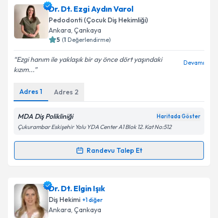
Dr. Dt. Faik Korunmuş
için randevu takvimi talebi
Dr. Dt. Ezgi Aydın Varol
oluşturun. Size bu uzmandan randevu almanız için bir
Pedodonti (Çocuk Diş Hekimliği)
takvim hazırlandığında e-posta ile bilgilendireceğiz.
Takvim Talebini Gönder
Ankara
,
Çankaya
5
(
1
Değerlendirme)
E-posta Adresiniz
Ezgi hanım ile yaklaşık bir ay önce dört yaşındaki
Devamı
kızım...
Adres
1
Adres
2
Kişisel verilerimin işlenmesine ilişkin
Aydınlatma
Metni
'ni okudum ve kişisel verilerimin belirtilen
kapsamda işlenmesini kabul ediyorum.
MDA Diş Polikliniği
Haritada Göster
Çukurambar Eskişehir Yolu YDA Center A1 Blok 12. Kat No:512
Takvim Talebini Gönder
Randevu Talep Et
Randevu Takvimi Talebi
Dr. Dt. Ezgi Aydın Varol
için randevu takvimi talebi
Dr. Dt. Elgin Işık
oluşturun. Size bu uzmandan randevu almanız için bir
Diş Hekimi
+
1
diğer
takvim hazırlandığında e-posta ile bilgilendireceğiz.
Ankara
,
Çankaya