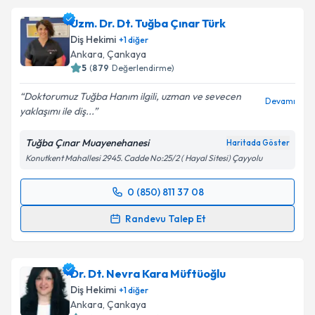
takvimi talebi oluşturun. Size bu uzmandan randevu
Uzm. Dr. Dt. Tuğba Çınar Türk
almanız için bir takvim hazırlandığında e-posta ile
bilgilendireceğiz.
Diş Hekimi
+
1
diğer
Ankara
,
Çankaya
E-posta Adresiniz
5
(
879
Değerlendirme)
Doktorumuz Tuğba Hanım ilgili, uzman ve sevecen
Devamı
yaklaşımı ile diş...
Kişisel verilerimin işlenmesine ilişkin
Aydınlatma
Tuğba Çınar Muayenehanesi
Haritada Göster
Metni
'ni okudum ve kişisel verilerimin belirtilen
Konutkent Mahallesi 2945. Cadde No:25/2 ( Hayal Sitesi) Çayyolu
kapsamda işlenmesini kabul ediyorum.
0 (850) 811 37 08
Randevu Takvimi Talebi
Takvim Talebini Gönder
Randevu Talep Et
Uzm. Dr. Dt. Tuğba Çınar Türk
için randevu takvimi
talebi oluşturun. Size bu uzmandan randevu almanız
Dr. Dt. Nevra Kara Müftüoğlu
için bir takvim hazırlandığında e-posta ile
bilgilendireceğiz.
Diş Hekimi
+
1
diğer
Ankara
,
Çankaya