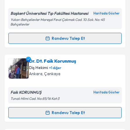
E-posta Adresiniz
Başkent Üniversitesi Tıp Fakültesi Hastanesi
Haritada Göster
Yukarı Bahçelievler Mareşal Fevzi Çakmak Cad. 10.Sok. No: 45
Bahçelievler
Kişisel verilerimin işlenmesine ilişkin
Aydınlatma
Randevu Talep Et
Metni
'ni okudum ve kişisel verilerimin belirtilen
Randevu Takvimi Talebi
kapsamda işlenmesini kabul ediyorum.
Prof. Dr. Resmiye Ebru Tirali
için randevu takvimi
Dr. Dt. Faik Korunmuş
Takvim Talebini Gönder
talebi oluşturun. Size bu uzmandan randevu almanız
Diş Hekimi
+
1
diğer
için bir takvim hazırlandığında e-posta ile
Ankara
,
Çankaya
bilgilendireceğiz.
E-posta Adresiniz
Faik KORUNMUŞ
Haritada Göster
Tunalı Hilmi Cad. No:85/16 Kat:3
Randevu Talep Et
Randevu Takvimi Talebi
Kişisel verilerimin işlenmesine ilişkin
Aydınlatma
Metni
'ni okudum ve kişisel verilerimin belirtilen
kapsamda işlenmesini kabul ediyorum.