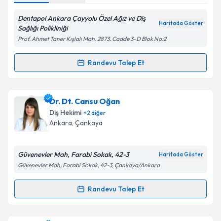
Dentapol Ankara Çayyolu Özel Ağız ve Diş
Haritada Göster
Sağlığı Polikliniği
Kişisel verilerimin işlenmesine ilişkin
Aydınlatma
Prof. Ahmet Taner Kışlalı Mah. 2873. Cadde 3-D Blok No:2
Metni
'ni okudum ve kişisel verilerimin belirtilen
kapsamda işlenmesini kabul ediyorum.
Randevu Talep Et
Randevu Takvimi Talebi
Takvim Talebini Gönder
Dt. Sara Köprülü
için randevu takvimi talebi
Dr. Dt. Cansu Oğan
oluşturun. Size bu uzmandan randevu almanız için bir
Diş Hekimi
+
2
diğer
takvim hazırlandığında e-posta ile bilgilendireceğiz.
Ankara
,
Çankaya
E-posta Adresiniz
Güvenevler Mah, Farabi Sokak, 42-3
Haritada Göster
Güvenevler Mah, Farabi Sokak, 42-3, Çankaya/Ankara
Kişisel verilerimin işlenmesine ilişkin
Aydınlatma
Randevu Talep Et
Randevu Takvimi Talebi
Metni
'ni okudum ve kişisel verilerimin belirtilen
kapsamda işlenmesini kabul ediyorum.