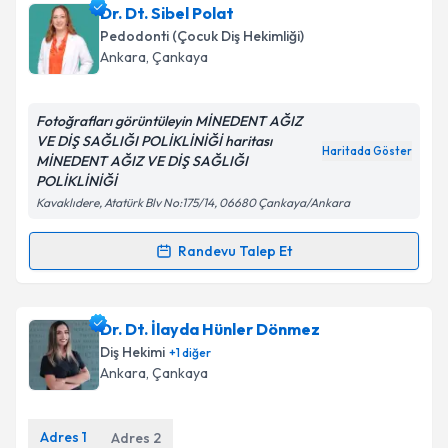
Dr. Dt. Cansu Oğan
için randevu takvimi talebi
Dr. Dt. Sibel Polat
oluşturun. Size bu uzmandan randevu almanız için bir
Takvim Talebini Gönder
Pedodonti (Çocuk Diş Hekimliği)
takvim hazırlandığında e-posta ile bilgilendireceğiz.
Ankara
,
Çankaya
E-posta Adresiniz
Fotoğrafları görüntüleyin MİNEDENT AĞIZ
VE DİŞ SAĞLIĞI POLİKLİNİĞİ haritası
Haritada Göster
MİNEDENT AĞIZ VE DİŞ SAĞLIĞI
POLİKLİNİĞİ
Kişisel verilerimin işlenmesine ilişkin
Aydınlatma
Kavaklıdere, Atatürk Blv No:175/14, 06680 Çankaya/Ankara
Metni
'ni okudum ve kişisel verilerimin belirtilen
kapsamda işlenmesini kabul ediyorum.
Randevu Talep Et
Randevu Takvimi Talebi
Takvim Talebini Gönder
Dr. Dt. Sibel Polat
için randevu takvimi talebi
Dr. Dt. İlayda Hünler Dönmez
oluşturun. Size bu uzmandan randevu almanız için bir
Diş Hekimi
+
1
diğer
takvim hazırlandığında e-posta ile bilgilendireceğiz.
Ankara
,
Çankaya
E-posta Adresiniz
Adres
1
Adres
2