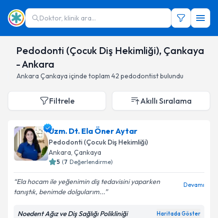
Doktor, klinik ara...
Pedodonti (Çocuk Diş Hekimliği), Çankaya
- Ankara
Ankara
Çankaya
içinde toplam
42
pedodontist
bulundu
Filtrele
Akıllı Sıralama
Uzm. Dt. Ela Öner Aytar
Pedodonti (Çocuk Diş Hekimliği)
Ankara
,
Çankaya
5
(
7
Değerlendirme)
Ela hocam ile yeğenimin diş tedavisini yaparken
Devamı
tanıştık, benimde dolgularım...
Noedent Ağız ve Diş Sağlığı Polikliniği
Haritada Göster