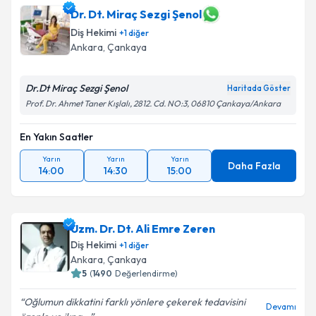
Dr. Dt. Miraç Sezgi Şenol
Diş Hekimi
+
1
diğer
Ankara
,
Çankaya
Dr.Dt Miraç Sezgi Şenol
Haritada Göster
Prof. Dr. Ahmet Taner Kışlalı, 2812. Cd. NO:3, 06810 Çankaya/Ankara
En Yakın Saatler
Yarın
Yarın
Yarın
Daha Fazla
14:00
14:30
15:00
Uzm. Dr. Dt. Ali Emre Zeren
Diş Hekimi
+
1
diğer
Ankara
,
Çankaya
5
(
1490
Değerlendirme)
Oğlumun dikkatini farklı yönlere çekerek tedavisini
Devamı