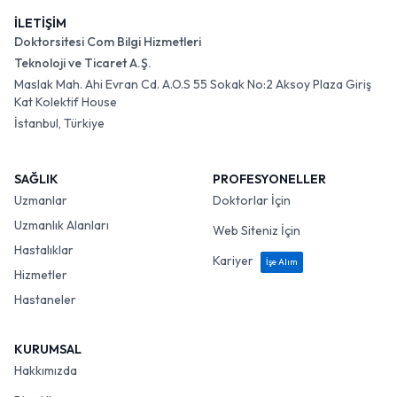
İLETİŞİM
Doktorsitesi Com Bilgi Hizmetleri
Teknoloji ve Ticaret A.Ş.
Maslak Mah. Ahi Evran Cd. A.O.S 55 Sokak No:2 Aksoy Plaza Giriş
Kat Kolektif House
İstanbul, Türkiye
SAĞLIK
PROFESYONELLER
Uzmanlar
Doktorlar İçin
Uzmanlık Alanları
Web Siteniz İçin
Hastalıklar
Kariyer
İşe Alım
Hizmetler
Hastaneler
KURUMSAL
Hakkımızda