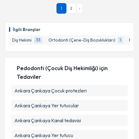
Dr. Dt. Nihan Cevlek Yıkarbaba
için randevu
1
2
›
takvimi talebi oluşturun. Size bu uzmandan randevu
almanız için bir takvim hazırlandığında e-posta ile
Takvim Talebini Gönder
bilgilendireceğiz.
İlgili Branşlar
E-posta Adresiniz
Diş Hekimi
Ortodonti (Çene-Diş Bozuklukları)
Resto
33
1
Kişisel verilerimin işlenmesine ilişkin
Aydınlatma
Pedodonti (Çocuk Diş Hekimliği)
için
Metni
'ni okudum ve kişisel verilerimin belirtilen
Tedaviler
kapsamda işlenmesini kabul ediyorum.
Ankara Çankaya Çocuk protezleri
Takvim Talebini Gönder
Ankara Çankaya Yer tutucular
Ankara Çankaya Kanal tedavisi
Ankara Çankaya Yer tutucu