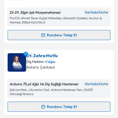
E-posta Adresiniz
Dr.Dt. Elgin Işık Muayenehanesi
Haritada Göster
Prof.Dr.Ahmet Taner Kışlalı Mahallesi, Alacaatlı Caddesi, Anchor İş
Merkezi, B Blok Kat:2 No:5
Kişisel verilerimin işlenmesine ilişkin
Aydınlatma
Randevu Talep Et
Metni
'ni okudum ve kişisel verilerimin belirtilen
Randevu Takvimi Talebi
kapsamda işlenmesini kabul ediyorum.
Dr. Dt. Elgin Işık
için randevu takvimi talebi oluşturun.
Dt. Zehra Mutlu
Takvim Talebini Gönder
Size bu uzmandan randevu almanız için bir takvim
Diş Hekimi
+
1
diğer
hazırlandığında e-posta ile bilgilendireceğiz.
Ankara
,
Çankaya
E-posta Adresiniz
Ankara 75.yıl Ağız Ve Dış Sağlığı Hastanesi
Haritada Göster
Şükriye Mah., Ulucanlar Cad., Ankara Hastanesi Yanı, 06230
Altındağ/Ankara
Kişisel verilerimin işlenmesine ilişkin
Aydınlatma
Randevu Talep Et
Metni
'ni okudum ve kişisel verilerimin belirtilen
Randevu Takvimi Talebi
kapsamda işlenmesini kabul ediyorum.