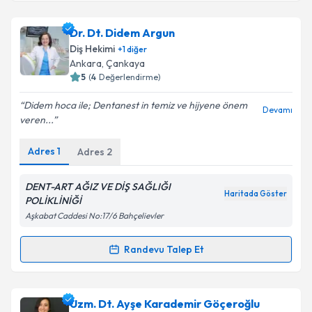
kapsamda işlenmesini kabul ediyorum.
Dr. Dt. Şule Acar
için randevu takvimi talebi
Dr. Dt. Didem Argun
oluşturun. Size bu uzmandan randevu almanız için bir
Takvim Talebini Gönder
Diş Hekimi
+
1
diğer
takvim hazırlandığında e-posta ile bilgilendireceğiz.
Ankara
,
Çankaya
5
(
4
Değerlendirme)
E-posta Adresiniz
Didem hoca ile; Dentanest in temiz ve hijyene önem
Devamı
veren...
Adres
1
Adres
2
Kişisel verilerimin işlenmesine ilişkin
Aydınlatma
Metni
'ni okudum ve kişisel verilerimin belirtilen
kapsamda işlenmesini kabul ediyorum.
DENT-ART AĞIZ VE DİŞ SAĞLIĞI
Haritada Göster
POLİKLİNİĞİ
Aşkabat Caddesi No:17/6 Bahçelievler
Takvim Talebini Gönder
Randevu Talep Et
Randevu Takvimi Talebi
Dr. Dt. Didem Argun
için randevu takvimi talebi
Uzm. Dt. Ayşe Karademir Göçeroğlu