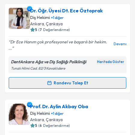
Dt. Zehra Mutlu
için randevu takvimi talebi oluşturun.
Dr. Öğr. Üyesi Dt. Ece Öztoprak
Takvim Talebini Gönder
Size bu uzmandan randevu almanız için bir takvim
Diş Hekimi
+
1
diğer
hazırlandığında e-posta ile bilgilendireceğiz.
Ankara
,
Çankaya
5
(
7
Değerlendirme)
E-posta Adresiniz
Dr Ece Hanım çok profesyonel ve başarılı bir hekim.
Devamı
...
DentAnkara Ağız ve Diş Sağlığı Polikliniği
Haritada Göster
Kişisel verilerimin işlenmesine ilişkin
Aydınlatma
Tunalı Hilmi Cad. 82/3 Kavaklıdere
Metni
'ni okudum ve kişisel verilerimin belirtilen
kapsamda işlenmesini kabul ediyorum.
Randevu Talep Et
Randevu Takvimi Talebi
Takvim Talebini Gönder
Dr. Öğr. Üyesi Dt. Ece Öztoprak
için randevu
Prof. Dr. Aylin Akbay Oba
takvimi talebi oluşturun. Size bu uzmandan randevu
Diş Hekimi
+
1
diğer
almanız için bir takvim hazırlandığında e-posta ile
Ankara
,
Çankaya
bilgilendireceğiz.
5
(
6
Değerlendirme)