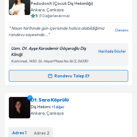
oluşturun. Size bu uzmandan randevu almanız için bir
Pedodonti (Çocuk Diş Hekimliği)
takvim hazırlandığında e-posta ile bilgilendireceğiz.
Ankara
,
Çankaya
5
(
1
Değerlendirme)
E-posta Adresiniz
Nisan tarihinde gün içerisinde hızlıca alabildiğimiz
Devamı
randevu sayesinde...
Uzm. Dt. Ayşe Karademir Göçeroğlu Diş
Kişisel verilerimin işlenmesine ilişkin
Aydınlatma
Haritada Göster
Kliniği
Metni
'ni okudum ve kişisel verilerimin belirtilen
Kızılırmak, 1450. Sk. Hayat Plaza No:16/2, 06530
kapsamda işlenmesini kabul ediyorum.
Randevu Talep Et
Randevu Takvimi Talebi
Takvim Talebini Gönder
Uzm. Dt. Ayşe Karademir Göçeroğlu
için randevu
Dt. Sara Köprülü
takvimi talebi oluşturun. Size bu uzmandan randevu
Diş Hekimi
+
1
diğer
almanız için bir takvim hazırlandığında e-posta ile
Ankara
,
Çankaya
bilgilendireceğiz.
E-posta Adresiniz
Adres
1
Adres
2