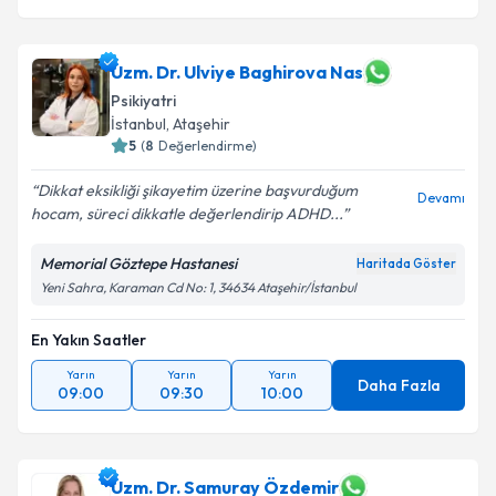
Uzm. Dr. Ulviye Baghirova Nas
Psikiyatri
İstanbul
,
Ataşehir
5
(
8
Değerlendirme)
Dikkat eksikliği şikayetim üzerine başvurduğum
Devamı
hocam, süreci dikkatle değerlendirip ADHD...
Memorial Göztepe Hastanesi
Haritada Göster
Yeni Sahra, Karaman Cd No: 1, 34634 Ataşehir/İstanbul
En Yakın Saatler
Yarın
Yarın
Yarın
Daha Fazla
09:00
09:30
10:00
Uzm. Dr. Samuray Özdemir