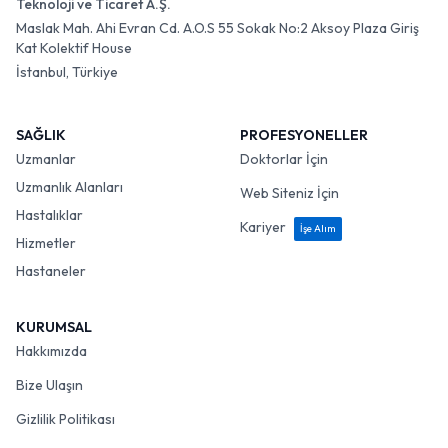
Teknoloji ve Ticaret A.Ş.
Maslak Mah. Ahi Evran Cd. A.O.S 55 Sokak No:2 Aksoy Plaza Giriş
Kat Kolektif House
İstanbul, Türkiye
SAĞLIK
PROFESYONELLER
Uzmanlar
Doktorlar İçin
Uzmanlık Alanları
Web Siteniz İçin
Hastalıklar
Kariyer
İşe Alım
Hizmetler
Hastaneler
KURUMSAL
Hakkımızda
Bize Ulaşın
Gizlilik Politikası