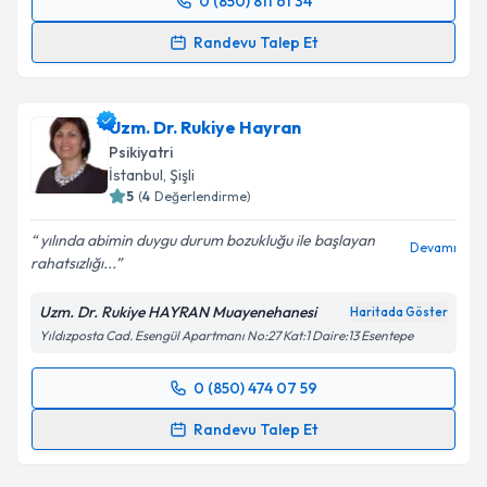
0 (850) 811 61 34
Randevu Takvimi Talebi
Randevu Talep Et
Uzm. Dr. Levent Tekin
için randevu takvimi talebi
oluşturun. Size bu uzmandan randevu almanız için bir
Uzm. Dr. Rukiye Hayran
takvim hazırlandığında e-posta ile bilgilendireceğiz.
Psikiyatri
E-posta Adresiniz
İstanbul
,
Şişli
5
(
4
Değerlendirme)
yılında abimin duygu durum bozukluğu ile başlayan
Devamı
rahatsızlığı...
Kişisel verilerimin işlenmesine ilişkin
Aydınlatma
Metni
'ni okudum ve kişisel verilerimin belirtilen
Uzm. Dr. Rukiye HAYRAN Muayenehanesi
Haritada Göster
kapsamda işlenmesini kabul ediyorum.
Yıldızposta Cad. Esengül Apartmanı No:27 Kat:1 Daire:13 Esentepe
Takvim Talebini Gönder
0 (850) 474 07 59
Randevu Takvimi Talebi
Randevu Talep Et
Uzm. Dr. Rukiye Hayran
için randevu takvimi talebi