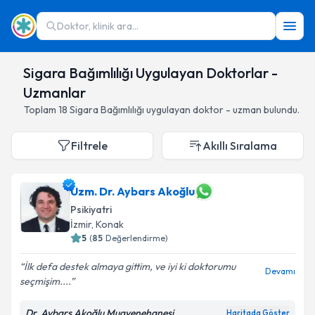
Doktor, klinik ara...
Sigara Bağımlılığı Uygulayan Doktorlar -
Uzmanlar
Toplam
18
Sigara Bağımlılığı
uygulayan doktor - uzman bulundu.
Filtrele
Akıllı Sıralama
Uzm. Dr. Aybars Akoğlu
Psikiyatri
İzmir
,
Konak
5
(
85
Değerlendirme)
İlk defa destek almaya gittim, ve iyi ki doktorumu
Devamı
seçmişim....
Dr. Aybars Akoğlu Muayenehanesi
Haritada Göster