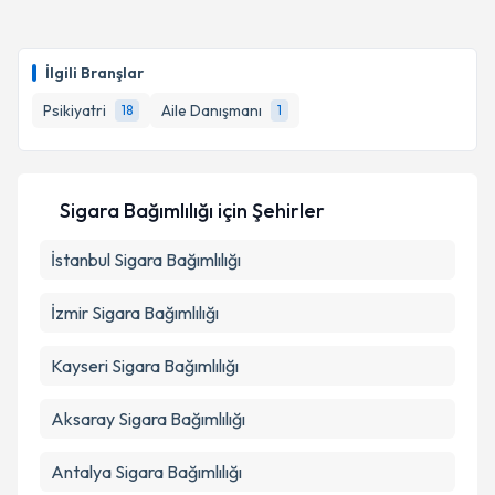
kapsamda işlenmesini kabul ediyorum.
Doç. Dr. Özge Kılıç
için randevu takvimi talebi
oluşturun. Size bu uzmandan randevu almanız için bir
Takvim Talebini Gönder
İlgili Branşlar
takvim hazırlandığında e-posta ile bilgilendireceğiz.
Psikiyatri
Aile Danışmanı
18
1
E-posta Adresiniz
Sigara Bağımlılığı
için Şehirler
Kişisel verilerimin işlenmesine ilişkin
Aydınlatma
İstanbul
Metni
Sigara Bağımlılığı
'ni okudum ve kişisel verilerimin belirtilen
kapsamda işlenmesini kabul ediyorum.
İzmir
Sigara Bağımlılığı
Takvim Talebini Gönder
Kayseri
Sigara Bağımlılığı
Aksaray
Sigara Bağımlılığı
Antalya
Sigara Bağımlılığı