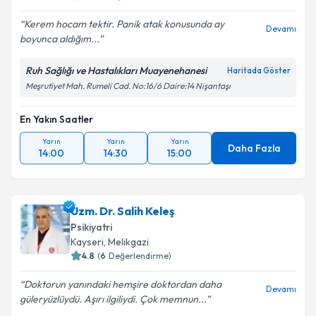
Kerem hocam tektir. Panik atak konusunda ay
Devamı
boyunca aldığım...
Kişisel verilerimin işlenmesine ilişkin
Aydınlatma
Ruh Sağlığı ve Hastalıkları Muayenehanesi
Haritada Göster
Metni
'ni okudum ve kişisel verilerimin belirtilen
Meşrutiyet Mah. Rumeli Cad. No:16/6 Daire:14 Nişantaşı
kapsamda işlenmesini kabul ediyorum.
En Yakın Saatler
Takvim Talebini Gönder
Yarın
Yarın
Yarın
Daha Fazla
14:00
14:30
15:00
Uzm. Dr. Salih Keleş
Psikiyatri
Kayseri
,
Melikgazi
4.8
(
6
Değerlendirme)
Doktorun yanındaki hemşire doktordan daha
Devamı
güleryüzlüydü. Aşırı ilgiliydi. Çok memnun...