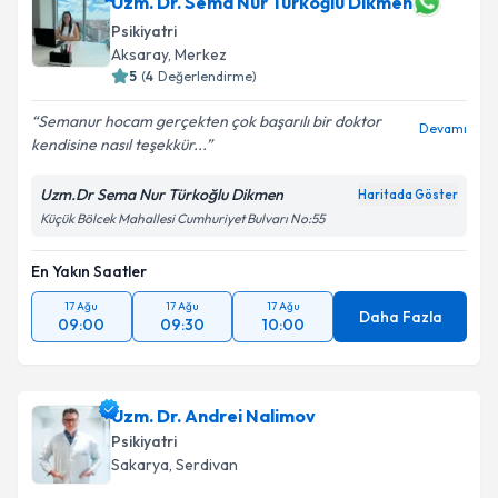
Uzm. Dr. Sema Nur Türkoğlu Dikmen
Psikiyatri
E-posta Adresiniz
Aksaray
,
Merkez
5
(
4
Değerlendirme)
Semanur hocam gerçekten çok başarılı bir doktor
Devamı
kendisine nasıl teşekkür...
Kişisel verilerimin işlenmesine ilişkin
Aydınlatma
Metni
'ni okudum ve kişisel verilerimin belirtilen
Uzm.Dr Sema Nur Türkoğlu Dikmen
Haritada Göster
kapsamda işlenmesini kabul ediyorum.
Küçük Bölcek Mahallesi Cumhuriyet Bulvarı No:55
Takvim Talebini Gönder
En Yakın Saatler
17 Ağu
17 Ağu
17 Ağu
Daha Fazla
09:00
09:30
10:00
Uzm. Dr. Andrei Nalimov
Psikiyatri
Sakarya
,
Serdivan