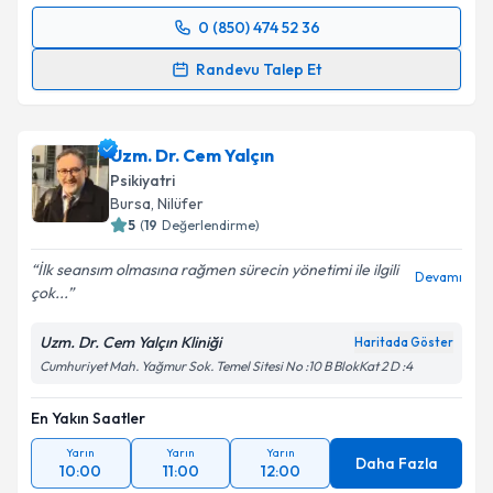
0 (850) 474 52 36
Randevu Takvimi Talebi
Randevu Talep Et
Uzm. Dr. Ayşe Günay Arıkan
için randevu takvimi
talebi oluşturun. Size bu uzmandan randevu almanız
Uzm. Dr. Cem Yalçın
için bir takvim hazırlandığında e-posta ile
bilgilendireceğiz.
Psikiyatri
Bursa
,
Nilüfer
E-posta Adresiniz
5
(
19
Değerlendirme)
İlk seansım olmasına rağmen sürecin yönetimi ile ilgili
Devamı
çok...
Kişisel verilerimin işlenmesine ilişkin
Aydınlatma
Uzm. Dr. Cem Yalçın Kliniği
Haritada Göster
Metni
'ni okudum ve kişisel verilerimin belirtilen
Cumhuriyet Mah. Yağmur Sok. Temel Sitesi No :10 B BlokKat 2 D :4
kapsamda işlenmesini kabul ediyorum.
En Yakın Saatler
Takvim Talebini Gönder
Yarın
Yarın
Yarın
Daha Fazla
10:00
11:00
12:00