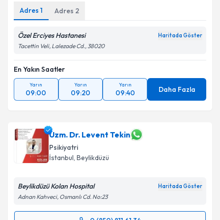
Adres
1
Adres
2
Özel Erciyes Hastanesi
Haritada Göster
Tacettin Veli, Lalezade Cd., 38020
En Yakın Saatler
Yarın
Yarın
Yarın
Daha Fazla
09:00
09:20
09:40
Uzm. Dr. Levent Tekin
Psikiyatri
İstanbul
,
Beylikdüzü
Beylikdüzü Kolan Hospital
Haritada Göster
Adnan Kahveci, Osmanlı Cd. No:23