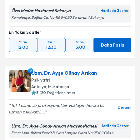
Özel Medar Hastanesi Sakarya
Haritada Göster
Kemalpaşa, Bağlar Cd. No:116 54050 Serdivan / Sakarya
En Yakın Saatler
Yarın
Yarın
Yarın
Daha Fazla
12:00
12:30
13:00
Uzm. Dr. Ayşe Günay Arıkan
Psikiyatri
Antalya
,
Muratpaşa
5
(
20
Değerlendirme)
Tek kelime ile profesyonel bir yaklaşım harika bir
Devamı
uzman psikiyatri....
Uzm. Dr. Ayşe Günay Arıkan Muayenehanesi
Haritada Göster
Fener Mah. Bülent Ecevit Bulvarı Kanyon Plaza No:23 K:2 Ofis 4