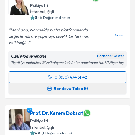
Psikiyatri
İstanbul
,
Şişli
5
(
6
Değerlendirme)
Merhaba, Normalde bu tip platformlarda
Devamı
değerlendirme yapmayı, üstelik bir hekimin
yetkinliği...
Özel Muayenehane
Haritada Göster
Teşvikiye mahallesi Güzelbahçe sokak Anlar apartmanı No:7/1 Nişantaşı
0 (850) 474 31 42
Randevu Takvimi Talebi
Randevu Talep Et
Uzm. Dr. Samuray Özdemir
için randevu takvimi
talebi oluşturun. Size bu uzmandan randevu almanız
için bir takvim hazırlandığında e-posta ile
Prof. Dr. Kerem Doksat
bilgilendireceğiz.
Psikiyatri
İstanbul
,
Şişli
E-posta Adresiniz
4.8
(
1
Değerlendirme)