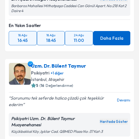
Barbaros Mahallesi Mithatpaşa Caddesi Can Gönül Apart. No:218 Kat 2
Daire 4
En Yakın Saatler
18 Ağu
18 Ağu
24 Ağu
Daha Fazla
16:45
18:45
11:00
Uzm. Dr. Bülent Taymur
Psikiyatri
+
1
diğer
İstanbul
,
Ataşehir
5
(
16
Değerlendirme)
Sorunumu tek seferde hızlıca çözdü çok teşekkür
Devamı
ederim
Psikiyatri Uzm. Dr. Bülent Taymur
Haritada Göster
Muayenehanesi
Küçükbakkal Köy ,Işıklar Cad. QBMED Plaza No :37 Kat :3