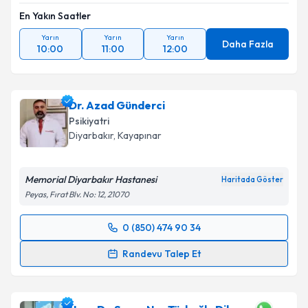
En Yakın Saatler
Yarın
Yarın
Yarın
Daha Fazla
10:00
11:00
12:00
Dr. Azad Günderci
Psikiyatri
Diyarbakır
,
Kayapınar
Memorial Diyarbakır Hastanesi
Haritada Göster
Peyas, Fırat Blv. No: 12, 21070
0 (850) 474 90 34
Randevu Takvimi Talebi
Randevu Talep Et
Dr. Azad Günderci
için randevu takvimi talebi
oluşturun. Size bu uzmandan randevu almanız için bir
takvim hazırlandığında e-posta ile bilgilendireceğiz.