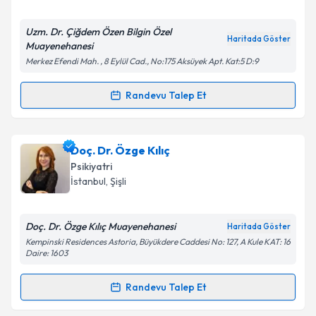
E-posta Adresiniz
Uzm. Dr. Çiğdem Özen Bilgin Özel
Haritada Göster
Muayenehanesi
Merkez Efendi Mah. , 8 Eylül Cad., No:175 Aksüyek Apt. Kat:5 D:9
Kişisel verilerimin işlenmesine ilişkin
Aydınlatma
Metni
'ni okudum ve kişisel verilerimin belirtilen
Randevu Talep Et
Randevu Takvimi Talebi
kapsamda işlenmesini kabul ediyorum.
Uzm. Dr. Çiğdem Özen Bilgin
için randevu takvimi
Doç. Dr. Özge Kılıç
Takvim Talebini Gönder
talebi oluşturun. Size bu uzmandan randevu almanız
Psikiyatri
için bir takvim hazırlandığında e-posta ile
İstanbul
,
Şişli
bilgilendireceğiz.
E-posta Adresiniz
Doç. Dr. Özge Kılıç Muayenehanesi
Haritada Göster
Kempinski Residences Astoria, Büyükdere Caddesi No: 127, A Kule KAT: 16
Daire: 1603
Randevu Talep Et
Kişisel verilerimin işlenmesine ilişkin
Aydınlatma
Randevu Takvimi Talebi
Metni
'ni okudum ve kişisel verilerimin belirtilen