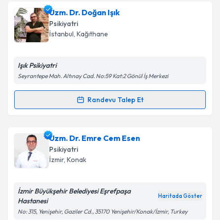
oluşturun. Size bu uzmandan randevu almanız için bir
Uzm. Dr. Doğan Işık
takvim hazırlandığında e-posta ile bilgilendireceğiz.
Psikiyatri
E-posta Adresiniz
İstanbul
,
Kağıthane
Işık Psikiyatri
Seyrantepe Mah. Altınay Cad. No:59 Kat:2 Gönül İş Merkezi
Kişisel verilerimin işlenmesine ilişkin
Aydınlatma
Metni
'ni okudum ve kişisel verilerimin belirtilen
Randevu Talep Et
kapsamda işlenmesini kabul ediyorum.
Randevu Takvimi Talebi
Takvim Talebini Gönder
Uzm. Dr. Doğan Işık
için randevu takvimi talebi
Uzm. Dr. Emre Cem Esen
oluşturun. Size bu uzmandan randevu almanız için bir
Psikiyatri
takvim hazırlandığında e-posta ile bilgilendireceğiz.
İzmir
,
Konak
E-posta Adresiniz
İzmir Büyükşehir Belediyesi Eşrefpaşa
Haritada Göster
Hastanesi
No: 315, Yenişehir, Gaziler Cd., 35170 Yenişehir/Konak/İzmir, Turkey