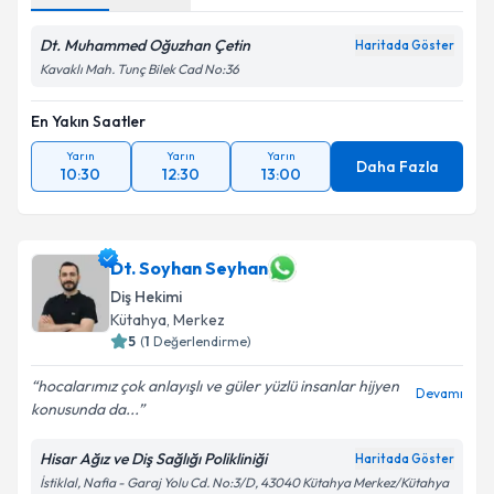
Dt. Muhammed Oğuzhan Çetin
Haritada Göster
Kavaklı Mah. Tunç Bilek Cad No:36
En Yakın Saatler
Yarın
Yarın
Yarın
Daha Fazla
10:30
12:30
13:00
Dt. Soyhan Seyhan
Diş Hekimi
Kütahya
, Merkez
5
(
1
Değerlendirme)
hocalarımız çok anlayışlı ve güler yüzlü insanlar hijyen
Devamı
konusunda da...
Hisar Ağız ve Diş Sağlığı Polikliniği
Haritada Göster
İstiklal, Nafia - Garaj Yolu Cd. No:3/D, 43040 Kütahya Merkez/Kütahya