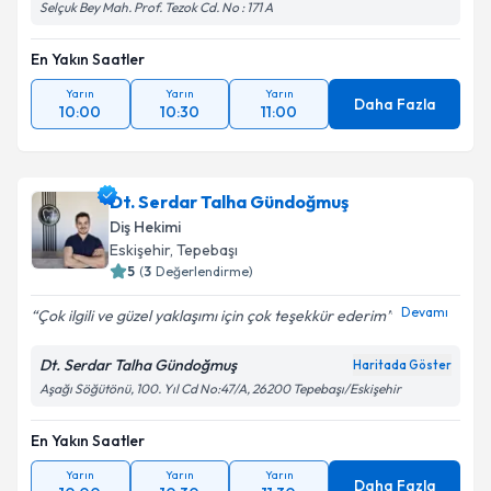
Selçuk Bey Mah. Prof. Tezok Cd. No : 171 A
En Yakın Saatler
Yarın
Yarın
Yarın
Daha Fazla
10:00
10:30
11:00
Dt. Serdar Talha Gündoğmuş
Diş Hekimi
Eskişehir
, Tepebaşı
5
(
3
Değerlendirme)
Devamı
Çok ilgili ve güzel yaklaşımı için çok teşekkür ederim
Dt. Serdar Talha Gündoğmuş
Haritada Göster
Aşağı Söğütönü, 100. Yıl Cd No:47/A, 26200 Tepebaşı/Eskişehir
En Yakın Saatler
Yarın
Yarın
Yarın
Daha Fazla