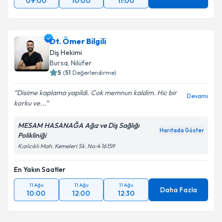
09:00
10:00
11:00
Dt. Ömer Bilgili
Diş Hekimi
Bursa
, Nilüfer
5
(
51
Değerlendirme)
Disime kaplama yapildi. Cok memnun kaldim. Hic bir
Devamı
korku ve...
MESAM HASANAĞA Ağız ve Diş Sağlığı
Haritada Göster
Polikliniği
Kızılcıklı Mah. Kemeleri Sk. No:4 16159
En Yakın Saatler
11 Ağu
11 Ağu
11 Ağu
Daha Fazla
10:00
12:00
12:30