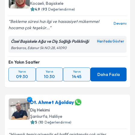
Kocaeli
, Başiskele
4.9
(
93
Değerlendirme)
Bekleme süresi hızı ilgi ve hassasiyet mükemmel
Devamı
hocama çok teşekür...
Özel Başiskele Ağız ve Diş Sağlığı Polikliniği
Haritada Göster
Barbaros, Edanur Sk NO:28, 41090
En Yakın Saatler
Yarın
Yarın
Yarın
Daha Fazla
09:30
10:30
14:45
Dt. Ahmet Ağolday
Diş Hekimi
Şanlıurfa
, Haliliye
5
(
10
Değerlendirme)
Hijyenik temiz güvenilir eli hafif asistanıda çok güler