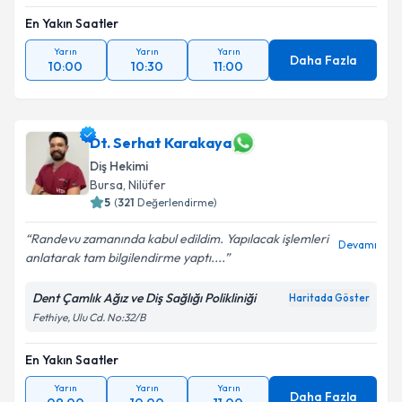
En Yakın Saatler
Yarın
Yarın
Yarın
Daha Fazla
10:00
10:30
11:00
Dt. Serhat Karakaya
Diş Hekimi
Bursa
, Nilüfer
5
(
321
Değerlendirme)
Randevu zamanında kabul edildim. Yapılacak işlemleri
Devamı
anlatarak tam bilgilendirme yaptı....
Dent Çamlık Ağız ve Diş Sağlığı Polikliniği
Haritada Göster
Fethiye, Ulu Cd. No:32/B
En Yakın Saatler
Yarın
Yarın
Yarın
Daha Fazla