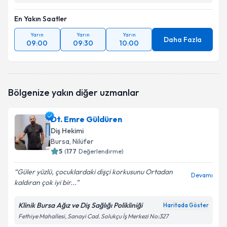
En Yakın Saatler
Yarın
Yarın
Yarın
Daha Fazla
09:00
09:30
10:00
Bölgenize yakın diğer uzmanlar
Dt. Emre Güldüren
Diş Hekimi
Bursa
, Nilüfer
5
(
177
Değerlendirme)
Güler yüzlü, çocuklardaki dişçi korkusunu Ortadan
Devamı
kaldıran çok iyi bir...
Klinik Bursa Ağız ve Diş Sağlığı Polikliniği
Haritada Göster
Fethiye Mahallesi, Sanayi Cad. Solukçu İş Merkezi No:327