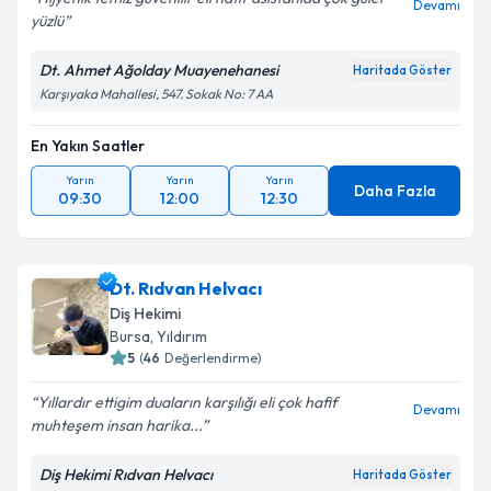
Devamı
yüzlü
Dt. Ahmet Ağolday Muayenehanesi
Haritada Göster
Karşıyaka Mahallesi, 547. Sokak No: 7 AA
En Yakın Saatler
Yarın
Yarın
Yarın
Daha Fazla
09:30
12:00
12:30
Dt. Rıdvan Helvacı
Diş Hekimi
Bursa
, Yıldırım
5
(
46
Değerlendirme)
Yıllardır ettigim duaların karşılığı eli çok hafif
Devamı
muhteşem insan harika...
Diş Hekimi Rıdvan Helvacı
Haritada Göster