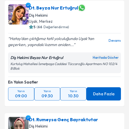
Dt. Beyza Nur Ertuğrul
Diş Hekimi
Uşak
, Merkez
5
(
66
Değerlendirme)
Hatay’dan çıktığımız tatil yolculuğunda Uşak’tan
Devamı
geçerken, yaşındaki kızımın aniden...
Diş Hekimi Beyza Nur Ertuğrul
Haritada Göster
Kurtuluş Mahallesi İsmetpaşa Caddesi Tüccaroğlu Apartmanı NO 102/4
B Blok
En Yakın Saatler
Yarın
Yarın
Yarın
Daha Fazla
09:00
09:30
10:30
Dt. Rumeysa Genç Bayraktutar
Diş Hekimi