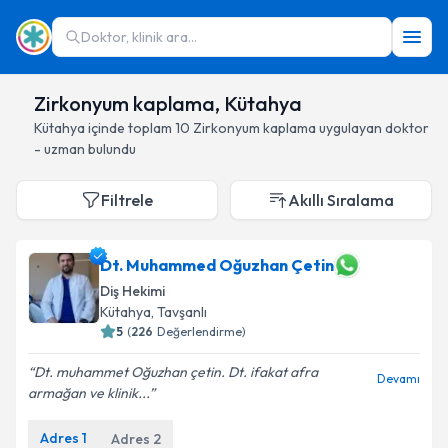
Doktor, klinik ara...
Zirkonyum kaplama, Kütahya
Kütahya
içinde toplam
10
Zirkonyum kaplama
uygulayan doktor
- uzman bulundu
Filtrele
Akıllı Sıralama
Dt. Muhammed Oğuzhan Çetin
Diş Hekimi
Kütahya
, Tavşanlı
5
(
226
Değerlendirme)
Dt. muhammet Oğuzhan çetin. Dt. ifakat afra
Devamı
armağan ve klinik...
Adres
1
Adres
2