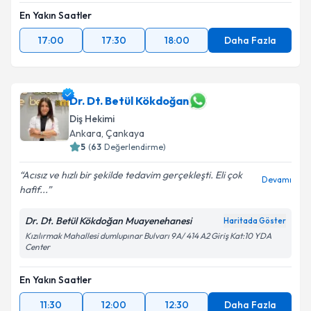
En Yakın Saatler
17:00
17:30
18:00
Daha Fazla
Dr. Dt. Betül Kökdoğan
Diş Hekimi
Ankara
, Çankaya
5
(
63
Değerlendirme)
Acısız ve hızlı bir şekilde tedavim gerçekleşti. Eli çok
Devamı
hafif...
Dr. Dt. Betül Kökdoğan Muayenehanesi
Haritada Göster
Kızılırmak Mahallesi dumlupınar Bulvarı 9A/ 414 A2 Giriş Kat:10 YDA
Center
En Yakın Saatler
11:30
12:00
12:30
Daha Fazla