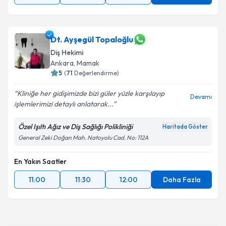
Dt. Ayşegül Topaloğlu
Diş Hekimi
Ankara
, Mamak
5
(
71
Değerlendirme)
Kliniğe her gidişimizde bizi güler yüzle karşılayıp
Devamı
işlemlerimizi detaylı anlatarak...
Özel Işıltı Ağız ve Diş Sağlığı Polikliniği
Haritada Göster
General Zeki Doğan Mah. Natoyolu Cad. No: 112A
En Yakın Saatler
11:00
11:30
12:00
Daha Fazla