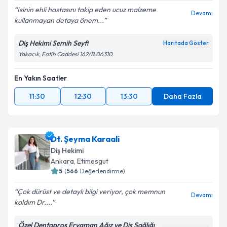
Isinin ehli hastasını takip eden ucuz malzeme
Devamı
kullanmayan detaya önem...
Diş Hekimi Semih Seyfi
Haritada Göster
Yakacık, Fatih Caddesi 162/B,06310
En Yakın Saatler
11:30
12:30
13:30
Daha Fazla
Dt. Şeyma Karaali
Diş Hekimi
Ankara
, Etimesgut
5
(
566
Değerlendirme)
Çok dürüst ve detaylı bilgi veriyor, çok memnun
Devamı
kaldım Dr....
Özel Dentapros Eryaman Ağız ve Diş Sağlığı