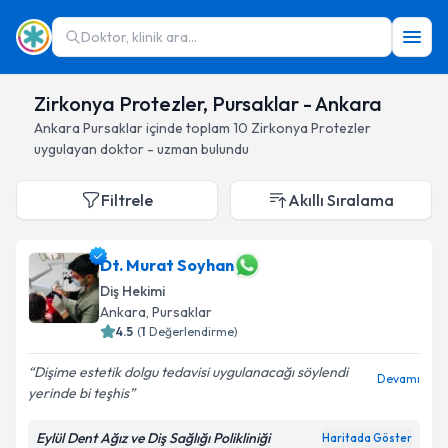
Doktor, klinik ara...
Zirkonya Protezler, Pursaklar - Ankara
Ankara
Pursaklar
içinde toplam
10
Zirkonya Protezler
uygulayan doktor - uzman bulundu
Filtrele
Akıllı Sıralama
Dt. Murat Soyhan
Diş Hekimi
Ankara
, Pursaklar
4.5
(
1
Değerlendirme)
Dişime estetik dolgu tedavisi uygulanacağı söylendi
Devamı
yerinde bi teşhis
Eylül Dent Ağız ve Diş Sağlığı Polikliniği
Haritada Göster