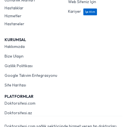
Uzmanlık Alanları
Web Siteniz İçin
Hastalıklar
Kariyer
İşe Alım
Hizmetler
Hastaneler
KURUMSAL
Hakkımızda
Bize Ulaşın
Gizlilik Politikası
Google Takvim Entegrasyonu
Site Haritası
PLATFORMLAR
Doktorsitesi.com
Doktorsitesi.az
Doktorsitesi.com sağlık sektöründe hizmet veren tıp doktorları,