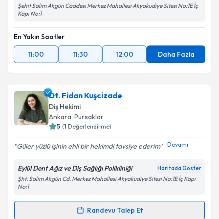
Şehit Salim Akgün Caddesi Merkez Mahallesi Akyakudiye Sitesi No:1E İç
Kapı No:1
En Yakın Saatler
11:00
11:30
12:00
Daha Fazla
Dt. Fidan Kuşcizade
Diş Hekimi
Ankara
, Pursaklar
5
(
1
Değerlendirme)
Devamı
Güler yüzlü işinin ehli bir hekimdi tavsiye ederim
Eylül Dent Ağız ve Diş Sağlığı Polikliniği
Haritada Göster
Şht. Salim Akgün Cd. Merkez Mahallesi Akyakudiye Sitesi No:1E İç Kapı
No:1
Randevu Talep Et
Randevu Takvimi Talebi