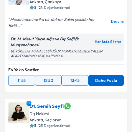
Ankara
, Çankaya
5
(
24
Değerlendirme)
Mesut hoca harika bir doktor Sakin şekilde her
Devamı
türlü...
Dt. M. Mesut Yalçın Ağız ve Diş Sağlığı
Haritada Göster
Muayenehanesi
BÜYÜKESAT MAHALLESİ UĞUR MUMCU CADDESİ YALÇIN
APARTMANI NO:45 İÇ KAPI NO:4
En Yakın Saatler
11:55
12:50
13:45
Daha Fazla
Dt. Semih Seyfi
Diş Hekimi
Ankara
, Keçiören
5
(
23
Değerlendirme)