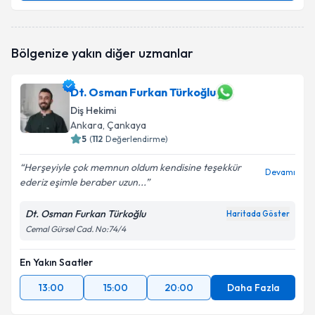
Dt. Fidan Kuşcizade
için randevu takvimi talebi
Bölgenize yakın diğer uzmanlar
oluşturun. Size bu uzmandan randevu almanız için bir
takvim hazırlandığında e-posta ile bilgilendireceğiz.
Dt. Osman Furkan Türkoğlu
E-posta Adresiniz
Diş Hekimi
Ankara
, Çankaya
5
(
112
Değerlendirme)
Kişisel verilerimin işlenmesine ilişkin
Aydınlatma
Herşeyiyle çok memnun oldum kendisine teşekkür
Devamı
Metni
'ni okudum ve kişisel verilerimin belirtilen
ederiz eşimle beraber uzun...
kapsamda işlenmesini kabul ediyorum.
Dt. Osman Furkan Türkoğlu
Haritada Göster
Cemal Gürsel Cad. No:74/4
Takvim Talebini Gönder
En Yakın Saatler
13:00
15:00
20:00
Daha Fazla