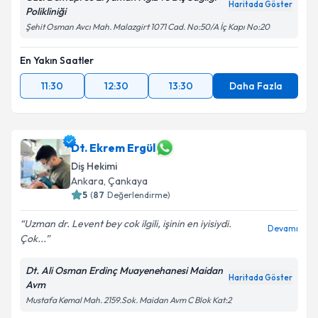
Haritada Göster
Polikliniği
Şehit Osman Avcı Mah. Malazgirt 1071 Cad. No:50/A İç Kapı No:20
En Yakın Saatler
11:30
12:30
13:30
Daha Fazla
Dt. Ekrem Ergül
Diş Hekimi
Ankara
, Çankaya
5
(
87
Değerlendirme)
Uzman dr. Levent bey cok ilgili, işinin en iyisiydi.
Devamı
Çok...
Dt. Ali Osman Erdinç Muayenehanesi Maidan
Haritada Göster
Avm
Mustafa Kemal Mah. 2159.Sok. Maidan Avm C Blok Kat:2