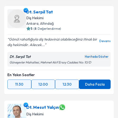
Dt. Serpil Tat
Diş Hekimi
Ankara
, Altındağ
5
(
8
Değerlendirme)
Gönül rahatlığıyla diş tedavinizi olabileceğiniz itinalı bir
Devamı
diş hekimidir. Ailecek...
Dt. Serpil Tat
Haritada Göster
Güneşevler Mahallesi, Mehmet Akif Ersoy Caddesi No: 10/D
En Yakın Saatler
11:30
12:00
12:30
Daha Fazla
Dt. Mesut Yalçın
Diş Hekimi