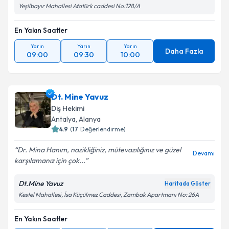
Yeşilbayır Mahallesi Atatürk caddesi No:128/A
En Yakın Saatler
Yarın
Yarın
Yarın
Daha Fazla
09:00
09:30
10:00
Dt. Mine Yavuz
Diş Hekimi
Antalya
, Alanya
4.9
(
17
Değerlendirme)
Dr. Mina Hanım, nazikliğiniz, mütevazılığınız ve güzel
Devamı
karşılamanız için çok...
Dt.Mine Yavuz
Haritada Göster
Kestel Mahallesi, İsa Küçülmez Caddesi, Zambak Apartmanı No: 26A
En Yakın Saatler