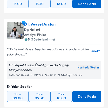
15:00
15:30
16:00
Daha Fazla
Dt. Veysel Arslan
Diş Hekimi
Antalya
, Finike
5
(
1
Değerlendirme)
Diş hekimi Veysel beyden tesadüf eseri randevu aldım
Devamı
yıllar önce...
Dt. Veysel Arslan Özel Ağız ve Diş Sağlığı
Haritada Göster
Muayenehanesi
fatih Bul. Yeni Mah. 505 Sok. No: 20 K:1 D:1 Antalya / Finike
En Yakın Saatler
Yarın
Yarın
Yarın
Daha Fazla
09:00
09:30
10:00