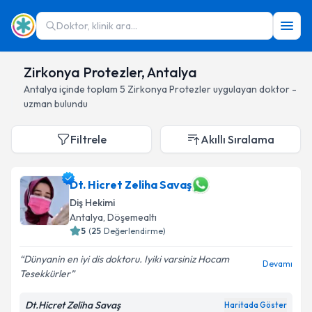
Doktor, klinik ara...
Zirkonya Protezler, Antalya
Antalya
içinde toplam
5
Zirkonya Protezler
uygulayan doktor -
uzman bulundu
Filtrele
Akıllı Sıralama
Dt. Hicret Zeliha Savaş
Diş Hekimi
Antalya
, Döşemealtı
5
(
25
Değerlendirme)
Dünyanin en iyi dis doktoru. Iyiki varsiniz Hocam
Devamı
Tesekkürler
Dt.Hicret Zeliha Savaş
Haritada Göster