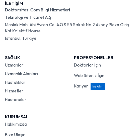
İLETİŞİM
Doktorsitesi Com Bilgi Hizmetleri
Teknoloji ve Ticaret A.Ş.
Maslak Mah. Ahi Evran Cd. A.O.S 55 Sokak No:2 Aksoy Plaza Giriş
Kat Kolektif House
İstanbul, Türkiye
SAĞLIK
PROFESYONELLER
Uzmanlar
Doktorlar İçin
Uzmanlık Alanları
Web Siteniz İçin
Hastalıklar
Kariyer
İşe Alım
Hizmetler
Hastaneler
KURUMSAL
Hakkımızda
Bize Ulaşın