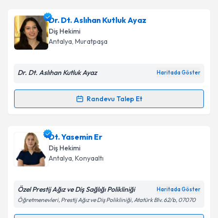
Dr. Dt. Aslıhan Kutluk Ayaz
Diş Hekimi
Antalya
, Muratpaşa
Dr. Dt. Aslıhan Kutluk Ayaz
Haritada Göster
Randevu Talep Et
Randevu Takvimi Talebi
Dr. Dt. Aslıhan Kutluk Ayaz
için randevu takvimi
Dt. Yasemin Er
talebi oluşturun. Size bu uzmandan randevu almanız
Diş Hekimi
için bir takvim hazırlandığında e-posta ile
Antalya
, Konyaaltı
bilgilendireceğiz.
E-posta Adresiniz
Özel Prestij Ağız ve Diş Sağlığı Polikliniği
Haritada Göster
Öğretmenevleri, Prestij Ağız ve Diş Polikliniği, Atatürk Blv. 62/b, 07070