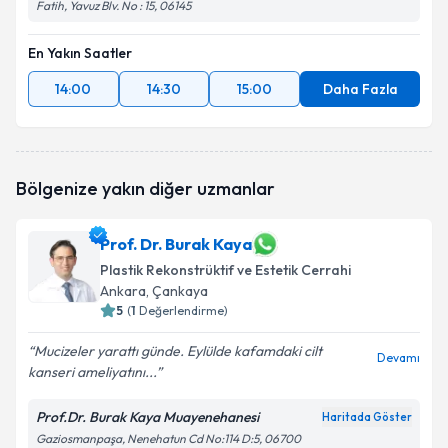
Fatih, Yavuz Blv. No : 15, 06145
En Yakın Saatler
14:00
14:30
15:00
Daha Fazla
Bölgenize yakın diğer uzmanlar
Prof. Dr. Burak Kaya
Plastik Rekonstrüktif ve Estetik Cerrahi
Ankara
, Çankaya
5
(
1
Değerlendirme)
Mucizeler yarattı günde. Eylülde kafamdaki cilt
Devamı
kanseri ameliyatını...
Prof.Dr. Burak Kaya Muayenehanesi
Haritada Göster
Gaziosmanpaşa, Nenehatun Cd No:114 D:5, 06700