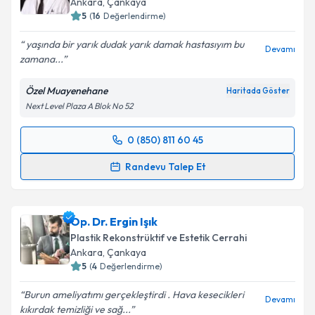
Ankara
, Çankaya
5
(
16
Değerlendirme)
E-posta Adresiniz
yaşında bir yarık dudak yarık damak hastasıyım bu
Devamı
zamana...
Özel Muayenehane
Haritada Göster
Kişisel verilerimin işlenmesine ilişkin
Aydınlatma
Next Level Plaza A Blok No 52
Metni
'ni okudum ve kişisel verilerimin belirtilen
kapsamda işlenmesini kabul ediyorum.
0 (850) 811 60 45
Randevu Takvimi Talebi
Takvim Talebini Gönder
Randevu Talep Et
Prof. Dr. Ersoy Konaş
için randevu takvimi talebi
oluşturun. Size bu uzmandan randevu almanız için bir
Op. Dr. Ergin Işık
takvim hazırlandığında e-posta ile bilgilendireceğiz.
Plastik Rekonstrüktif ve Estetik Cerrahi
E-posta Adresiniz
Ankara
, Çankaya
5
(
4
Değerlendirme)
Burun ameliyatımı gerçekleştirdi . Hava kesecikleri
Devamı
kıkırdak temizliği ve sağ...