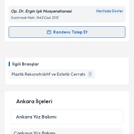
Kişisel verilerimin işlenmesine ilişkin
Aydınlatma
Metni
'ni okudum ve kişisel verilerimin belirtilen
Op. Dr. Ergin Işık Muayenehanesi
Haritada Göster
kapsamda işlenmesini kabul ediyorum.
Kızılırmak Mah. 1443 Cad. 51/E
Takvim Talebini Gönder
Randevu Talep Et
Randevu Takvimi Talebi
Op. Dr. Ergin Işık
için randevu takvimi talebi
oluşturun. Size bu uzmandan randevu almanız için bir
İlgili Branşlar
takvim hazırlandığında e-posta ile bilgilendireceğiz.
Plastik Rekonstrüktif ve Estetik Cerrahi
1
E-posta Adresiniz
Ankara İlçeleri
Kişisel verilerimin işlenmesine ilişkin
Aydınlatma
Metni
'ni okudum ve kişisel verilerimin belirtilen
Ankara
Yüz Bakımı
kapsamda işlenmesini kabul ediyorum.
Çankaya
Yüz Bakımı