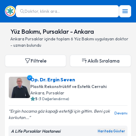
Doktor, klinik ara...
Yüz Bakımı, Pursaklar - Ankara
Ankara
Pursaklar
içinde toplam
6
Yüz Bakımı
uygulayan doktor
- uzman bulundu
Filtrele
Akıllı Sıralama
Op. Dr. Ergin Seven
Plastik Rekonstrüktif ve Estetik Cerrahi
Ankara
, Pursaklar
5
(
1
Değerlendirme)
Ergin hocama göz kapağı estetiği için gittim. Beni çok
Devamı
korkutan...
A Life Pursaklar Hastanesi
Haritada Göster