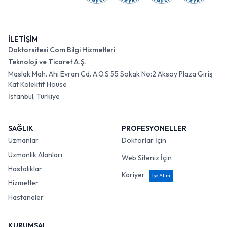
İLETİŞİM
Doktorsitesi Com Bilgi Hizmetleri
Teknoloji ve Ticaret A.Ş.
Maslak Mah. Ahi Evran Cd. A.O.S 55 Sokak No:2 Aksoy Plaza Giriş
Kat Kolektif House
İstanbul, Türkiye
SAĞLIK
PROFESYONELLER
Uzmanlar
Doktorlar İçin
Uzmanlık Alanları
Web Siteniz İçin
Hastalıklar
Kariyer
İşe Alım
Hizmetler
Hastaneler
KURUMSAL