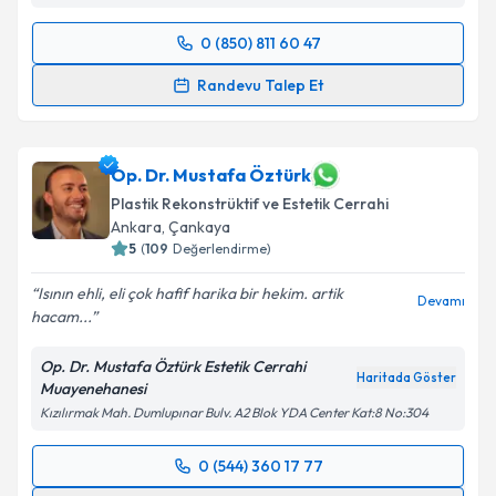
0 (850) 811 60 47
Randevu Takvimi Talebi
Randevu Talep Et
Prof. Dr. Burak Kaya
için randevu takvimi talebi
oluşturun. Size bu uzmandan randevu almanız için bir
takvim hazırlandığında e-posta ile bilgilendireceğiz.
Op. Dr. Mustafa Öztürk
Plastik Rekonstrüktif ve Estetik Cerrahi
E-posta Adresiniz
Ankara
, Çankaya
5
(
109
Değerlendirme)
Isının ehli, eli çok hafif harika bir hekim. artik
Devamı
hacam...
Kişisel verilerimin işlenmesine ilişkin
Aydınlatma
Metni
'ni okudum ve kişisel verilerimin belirtilen
Op. Dr. Mustafa Öztürk Estetik Cerrahi
kapsamda işlenmesini kabul ediyorum.
Haritada Göster
Muayenehanesi
Kızılırmak Mah. Dumlupınar Bulv. A2 Blok YDA Center Kat:8 No:304
Takvim Talebini Gönder
0 (544) 360 17 77
Randevu Takvimi Talebi