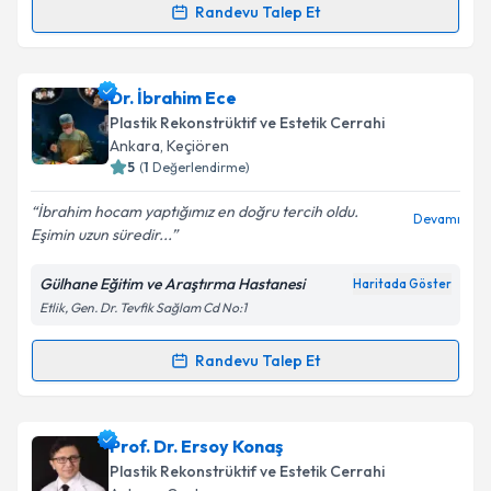
Randevu Talep Et
Op. Dr. Mustafa Öztürk
için randevu takvimi talebi
oluşturun. Size bu uzmandan randevu almanız için bir
Dr. İbrahim Ece
takvim hazırlandığında e-posta ile bilgilendireceğiz.
Plastik Rekonstrüktif ve Estetik Cerrahi
E-posta Adresiniz
Ankara
, Keçiören
5
(
1
Değerlendirme)
İbrahim hocam yaptığımız en doğru tercih oldu.
Devamı
Eşimin uzun süredir...
Kişisel verilerimin işlenmesine ilişkin
Aydınlatma
Metni
'ni okudum ve kişisel verilerimin belirtilen
Gülhane Eğitim ve Araştırma Hastanesi
Haritada Göster
kapsamda işlenmesini kabul ediyorum.
Etlik, Gen. Dr. Tevfik Sağlam Cd No:1
Takvim Talebini Gönder
Randevu Talep Et
Randevu Takvimi Talebi
Dr. İbrahim Ece
için randevu takvimi talebi oluşturun.
Prof. Dr. Ersoy Konaş
Size bu uzmandan randevu almanız için bir takvim
Plastik Rekonstrüktif ve Estetik Cerrahi
hazırlandığında e-posta ile bilgilendireceğiz.