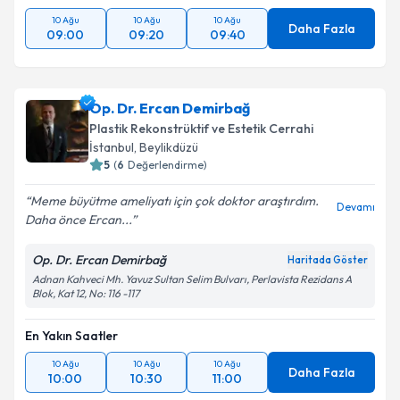
10 Ağu
10 Ağu
10 Ağu
Daha Fazla
09:00
09:20
09:40
Op. Dr. Ercan Demirbağ
Plastik Rekonstrüktif ve Estetik Cerrahi
İstanbul
, Beylikdüzü
5
(
6
Değerlendirme)
Meme büyütme ameliyatı için çok doktor araştırdım.
Devamı
Daha önce Ercan...
Op. Dr. Ercan Demirbağ
Haritada Göster
Adnan Kahveci Mh. Yavuz Sultan Selim Bulvarı, Perlavista Rezidans A
Blok, Kat 12, No: 116 -117
En Yakın Saatler
10 Ağu
10 Ağu
10 Ağu
Daha Fazla
10:00
10:30
11:00