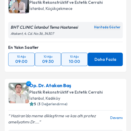
Plastik Rekonstrüktif ve Estetik Cerrahi
İstanbul
, Küçükçekmece
BHT CLINIC İstanbul Tema Hastanesi
Haritada Göster
Atakent, 4. Cd. No:36, 34307
En Yakın Saatler
10 Ağu
10 Ağu
10 Ağu
Daha Fazla
09:00
09:30
10:00
Op. Dr. Atakan Baş
Plastik Rekonstrüktif ve Estetik Cerrahi
İstanbul
, Kadıköy
5
(
3
Değerlendirme)
Haziran’da meme dikleştirme ve kas altı protez
Devamı
ameliyatımı Dr....