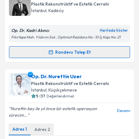
oluşturun. Size bu uzmandan randevu almanız için bir
Takvim Talebini Gönder
Plastik Rekonstrüktif ve Estetik Cerrahi
takvim hazırlandığında e-posta ile bilgilendireceğiz.
İstanbul
, Kadıköy
E-posta Adresiniz
Op. Dr. Kadri Akıncı
Haritada Göster
Fikirtepe Mah. Yıldırım Sok . Optimist Rezidans No : 10 İç Kapı No :21
Kişisel verilerimin işlenmesine ilişkin
Aydınlatma
Randevu Talep Et
Randevu Takvimi Talebi
Metni
'ni okudum ve kişisel verilerimin belirtilen
kapsamda işlenmesini kabul ediyorum.
Op. Dr. Kadri Akıncı
için randevu takvimi talebi
Op. Dr. Nurettin Uzer
oluşturun. Size bu uzmandan randevu almanız için bir
Takvim Talebini Gönder
Plastik Rekonstrüktif ve Estetik Cerrahi
takvim hazırlandığında e-posta ile bilgilendireceğiz.
İstanbul
, Küçükçekmece
5
(
37
Değerlendirme)
E-posta Adresiniz
Nurettin bey ile yıl önce bir estetik operasyon
Devamı
sürecim...
Adres
1
Adres
2
Kişisel verilerimin işlenmesine ilişkin
Aydınlatma
Metni
'ni okudum ve kişisel verilerimin belirtilen