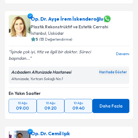
Op. Dr. Ayşe İrem İskenderoğlu
Plastik Rekonstrüktif ve Estetik Cerrahi
İstanbul
, Üsküdar
5
(
13
Değerlendirme)
İşinde çok iyi, titiz ve ilgili bir doktor. Süreci
Devamı
başından...
Acıbadem Altunizade Hastanesi
Haritada Göster
Altunizade, Yurtcan Sokağı No:1
En Yakın Saatler
10 Ağu
10 Ağu
10 Ağu
Daha Fazla
09:00
09:20
09:40
Op. Dr. Cemil Işık