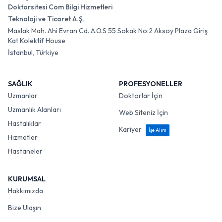
Doktorsitesi Com Bilgi Hizmetleri
Teknoloji ve Ticaret A.Ş.
Maslak Mah. Ahi Evran Cd. A.O.S 55 Sokak No:2 Aksoy Plaza Giriş
Kat Kolektif House
İstanbul, Türkiye
SAĞLIK
PROFESYONELLER
Uzmanlar
Doktorlar İçin
Uzmanlık Alanları
Web Siteniz İçin
Hastalıklar
Kariyer
İşe Alım
Hizmetler
Hastaneler
KURUMSAL
Hakkımızda
Bize Ulaşın