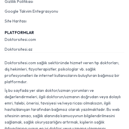
Gizlilik Politikası
Google Takvim Entegrasyonu
Site Haritası
PLATFORMLAR
Doktorsitesi.com
Doktorsitesi.az
Doktorsitesi.com sağlık sektöründe hizmet veren tıp doktorları,
diş hekimleri, fizyoterapistler, psikologlar vb. sağlık
profesyonelleri ile internet kullanıcılarını buluşturan bağımsız bir
platformdur.
İş bu sayfada yer alan doktor/uzman yorumları ve
değerlendirmeleri, ilgili doktorun/uzmanın doğrudan veya dolaylı
emri, talebi, önerisi, tavsiyesi ve/veya ricası olmaksızın, ilgili
hasta/danışan tarafından bağımsız olarak yazılmaktadır. Bu web
sitesinin amacı, sağlık alanında kamuoyunun bilgilendirilmesini
sağlamak, sağlık okuryazarlığını artırmak, kişilerin sağlık
ihtiyaçlarına uygun en iyi doktor veya uzmana ulaşmasını