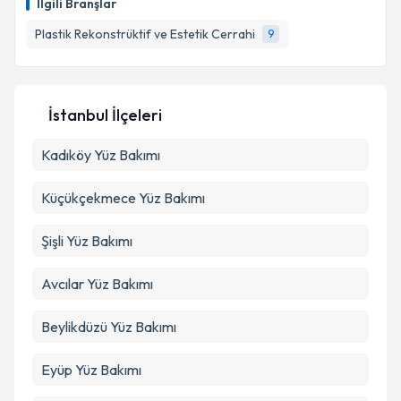
İlgili Branşlar
takvim hazırlandığında e-posta ile bilgilendireceğiz.
Plastik Rekonstrüktif ve Estetik Cerrahi
9
E-posta Adresiniz
İstanbul İlçeleri
Kişisel verilerimin işlenmesine ilişkin
Aydınlatma
Kadıköy
Metni
Yüz Bakımı
'ni okudum ve kişisel verilerimin belirtilen
kapsamda işlenmesini kabul ediyorum.
Küçükçekmece
Yüz Bakımı
Takvim Talebini Gönder
Şişli
Yüz Bakımı
Avcılar
Yüz Bakımı
Beylikdüzü
Yüz Bakımı
Eyüp
Yüz Bakımı