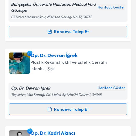
Bahçeşehir Üniversite Hastanesi Medical Park
Haritada Göster
Göztepe
E5 Üzeri Merdivenköy, 23 Nisan Sokagi No:17, 34732
Randevu Talep Et
Randevu Takvimi Talebi
Op. Dr. Atakan Baş
için randevu takvimi talebi
Op. Dr. Devran İğrek
oluşturun. Size bu uzmandan randevu almanız için bir
Plastik Rekonstrüktif ve Estetik Cerrahi
takvim hazırlandığında e-posta ile bilgilendireceğiz.
İstanbul
, Şişli
E-posta Adresiniz
Op. Dr. Devran İğrek
Haritada Göster
Teşvikiye, Vali Konağı Cd. Melek Apt No:74 Daire: 1, 34365
Kişisel verilerimin işlenmesine ilişkin
Aydınlatma
Randevu Talep Et
Randevu Takvimi Talebi
Metni
'ni okudum ve kişisel verilerimin belirtilen
kapsamda işlenmesini kabul ediyorum.
Op. Dr. Devran İğrek
için randevu takvimi talebi
Op. Dr. Kadri Akıncı