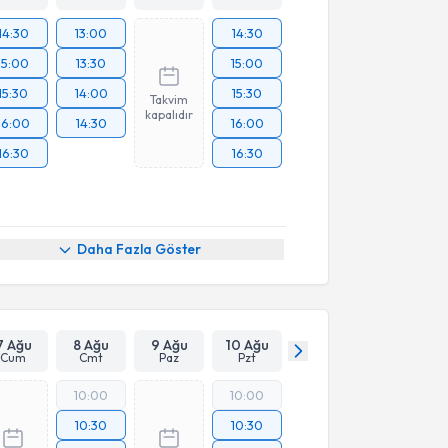
14:30
13:00
14:30
15:00
13:30
15:00
15:30
14:00
15:30
Takvim
kapalıdır
16:00
14:30
16:00
16:30
16:30
Daha Fazla Göster
7 Ağu
8 Ağu
9 Ağu
10 Ağu
Cum
Cmt
Paz
Pzt
10:00
10:00
10:30
10:30