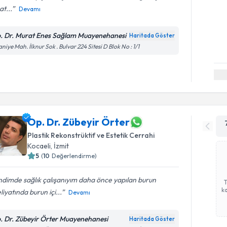
at...
Devamı
. Dr. Murat Enes Sağlam Muayenehanesi
Haritada Göster
aniye Mah. İlknur Sok . Bulvar 224 Sitesi D Blok No : 1/1
Op. Dr. Zübeyir Örter
Plastik Rekonstrüktif ve Estetik Cerrahi
Kocaeli
,
İzmit
5
(
10
Değerlendirme)
dimde sağlık çalışanıyım daha önce yapılan burun
ka
iyatında burun içi...
Devamı
. Dr. Zübeyir Örter Muayenehanesi
Haritada Göster