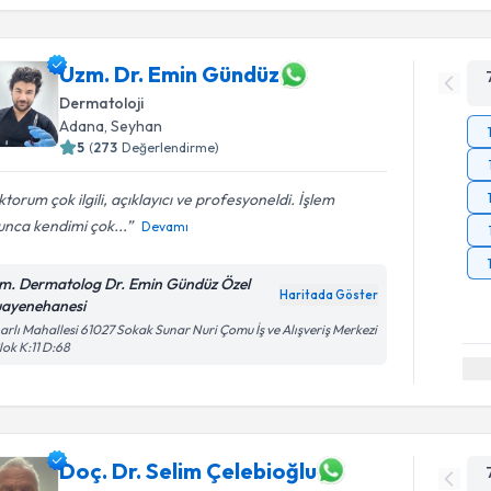
Uzm. Dr. Emin Gündüz
Dermatoloji
Adana
,
Seyhan
5
(
273
Değerlendirme)
torum çok ilgili, açıklayıcı ve profesyoneldi. İşlem
unca kendimi çok...
Devamı
m. Dermatolog Dr. Emin Gündüz Özel
Haritada Göster
ayenehanesi
arlı Mahallesi 61027 Sokak Sunar Nuri Çomu İş ve Alışveriş Merkezi
lok K:11 D:68
Doç. Dr. Selim Çelebioğlu