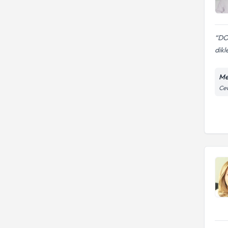
DO
dikl
Me
Cev