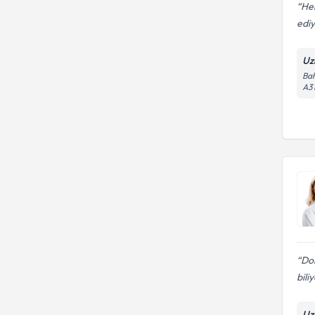
He
edi
Uz
Bah
A3 
Do
bili
Uz