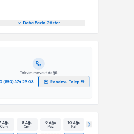
akvimi Talebi
Daha Fazla Göster
Ünsal Tank
için randevu takvimi talebi oluşturun. Size
 randevu almanız için bir takvim hazırlandığında e-
lgilendireceğiz.
resiniz
Takvim mevcut değil.
0 (850) 474 29 08
Randevu Talep Et
 verilerimin işlenmesine ilişkin
Aydınlatma Metni
'ni
 ve kişisel verilerimin belirtilen kapsamda
esini kabul ediyorum.
Takvim Talebini Gönder
7 Ağu
8 Ağu
9 Ağu
10 Ağu
Cum
Cmt
Paz
Pzt