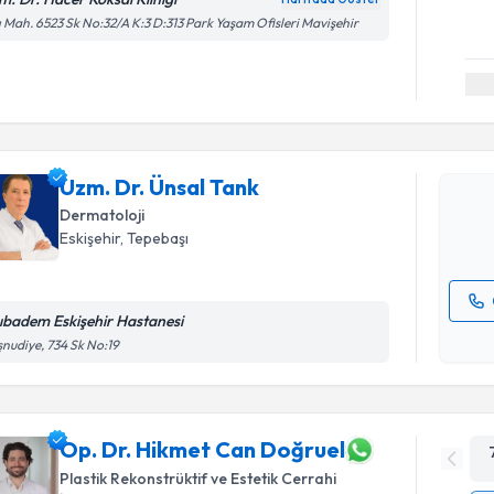
ı Mah. 6523 Sk No:32/A K:3 D:313 Park Yaşam Ofisleri Mavişehir
Randevu T
Uzm. Dr. 
bu uzmandan
Uzm. Dr. Ünsal Tank
posta ile bi
Dermatoloji
E-posta Ad
Eskişehir
,
Tepebaşı
ıbadem Eskişehir Hastanesi
Kişisel
nudiye, 734 Sk No:19
okudum
işlenm
Op. Dr. Hikmet Can Doğruel
Plastik Rekonstrüktif ve Estetik Cerrahi