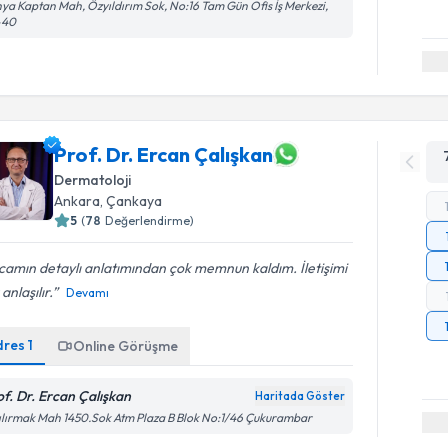
ya Kaptan Mah, Özyıldırım Sok, No:16 Tam Gün Ofis İş Merkezi,
-40
Prof. Dr. Ercan Çalışkan
Dermatoloji
Ankara
,
Çankaya
5
(
78
Değerlendirme)
amın detaylı anlatımından çok memnun kaldım. İletişimi
 anlaşılır.
Devamı
dres
1
Online Görüşme
of. Dr. Ercan Çalışkan
Haritada Göster
ılırmak Mah 1450.Sok Atm Plaza B Blok No:1/46 Çukurambar