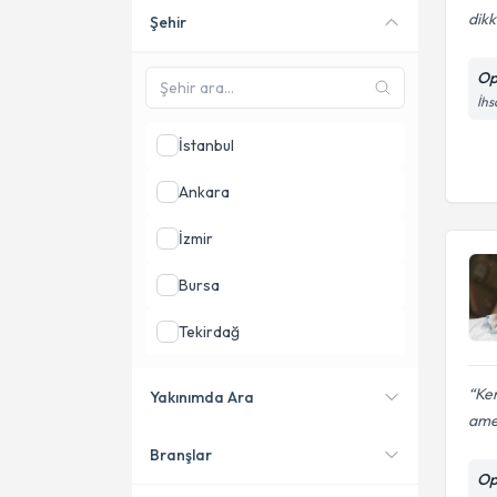
dikk
Şehir
Online danışmanlık sunan
uzmanları göster
Op
İhs
İstanbul
Ankara
İzmir
Bursa
Tekirdağ
Mersin
Ken
Yakınımda Ara
amel
Adana
Branşlar
Konumuma yakın uzmanları
Op
göster