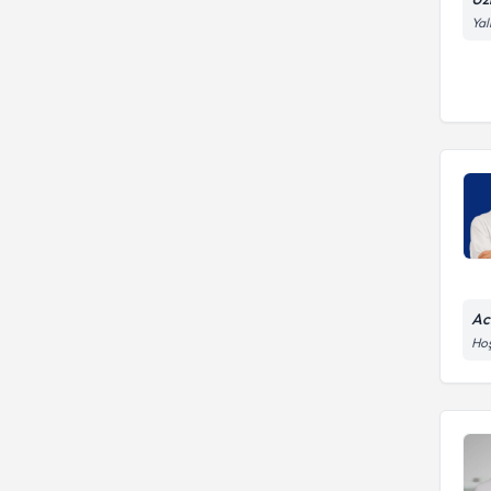
Yal
Ac
Hoş