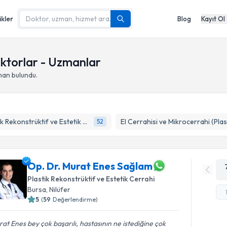
ikler
Blog
Kayıt Ol
ktorlar - Uzmanlar
man bulundu.
Plastik Rekonstrüktif ve Estetik Cerrahi
52
Op. Dr. Murat Enes Sağlam
Plastik Rekonstrüktif ve Estetik Cerrahi
Bursa
,
Nilüfer
5
(
59
Değerlendirme)
at Enes bey çok başarılı, hastasının ne istediğine çok