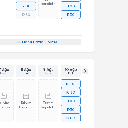
kapalıdır
12:00
11:00
12:30
11:30
Daha Fazla Göster
7 Ağu
8 Ağu
9 Ağu
10 Ağu
Cum
Cmt
Paz
Pzt
10:00
10:30
11:00
Takvim
Takvim
Takvim
palıdır
kapalıdır
kapalıdır
11:30
12:00