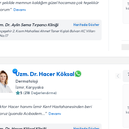
r şekilde memnun kaldığım güzel hocamıza çok teşekkür
ka
yorum
Devamı
m. Dr. Aylin Sema Tırpancı Kliniği
Haritada Göster
çeşehir 2. Kısım Mahallesi Ahmet Taner Kışlalı Bulvarı KC Vilları
No:17
Uzm. Dr. Hacer Köksal
Dermatoloji
İzmir
,
Karşıyaka
5
(
218
Değerlendirme)
ktor Hacer hanımı İzmir Kent Hastahanesinden beri
ka
yoruz (şuanda Acıbadem...
Devamı
m. Dr. Hacer Köksal Kliniği
Haritada Göster