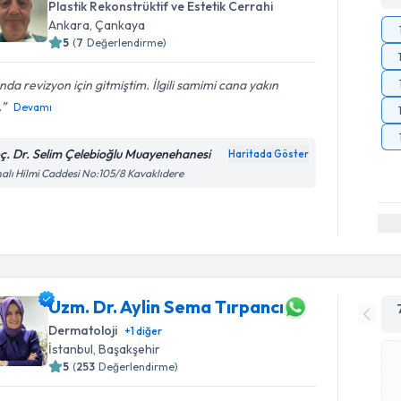
Plastik Rekonstrüktif ve Estetik Cerrahi
Ankara
,
Çankaya
5
(
7
Değerlendirme)
ında revizyon için gitmiştim. İlgili samimi cana yakın
.
Devamı
ç. Dr. Selim Çelebioğlu Muayenehanesi
Haritada Göster
alı Hilmi Caddesi No:105/8 Kavaklıdere
Uzm. Dr. Aylin Sema Tırpancı
Dermatoloji
+
1
diğer
İstanbul
,
Başakşehir
5
(
253
Değerlendirme)