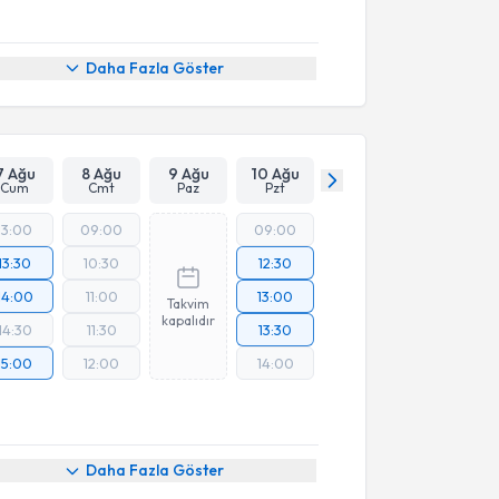
Daha Fazla Göster
7 Ağu
8 Ağu
9 Ağu
10 Ağu
Cum
Cmt
Paz
Pzt
13:00
09:00
09:00
13:30
10:30
12:30
14:00
11:00
13:00
Takvim
kapalıdır
14:30
11:30
13:30
15:00
12:00
14:00
Daha Fazla Göster