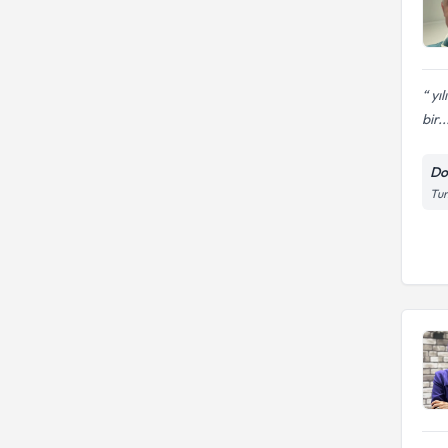
yıl
bir..
Do
Tun