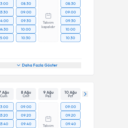
13:00
08:30
08:30
13:30
09:00
09:00
14:00
09:30
09:30
Takvim
kapalıdır
14:30
10:00
10:00
15:00
10:30
10:30
Daha Fazla Göster
7 Ağu
8 Ağu
9 Ağu
10 Ağu
Cum
Cmt
Paz
Pzt
13:00
09:00
09:00
13:20
09:20
09:20
13:40
09:40
09:40
Takvim