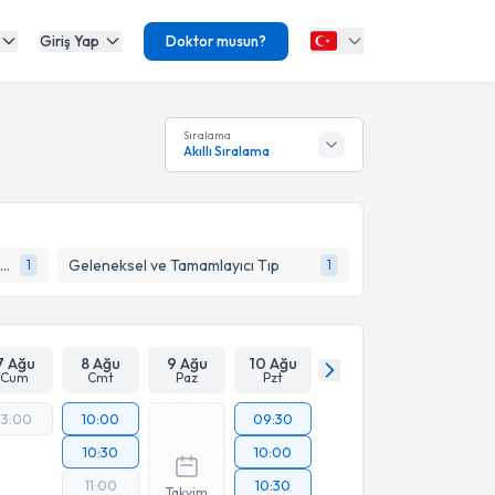
Giriş Yap
Doktor musun?
Sıralama
Akıllı Sıralama
El Cerrahisi ve Mikrocerrahi (Plastik Rekonstrüktif ve Estetik Cerrahi)
Geleneksel ve Tamamlayıcı Tıp
1
1
7 Ağu
8 Ağu
9 Ağu
10 Ağu
Cum
Cmt
Paz
Pzt
13:00
10:00
09:30
10:30
10:00
11:00
10:30
Takvim