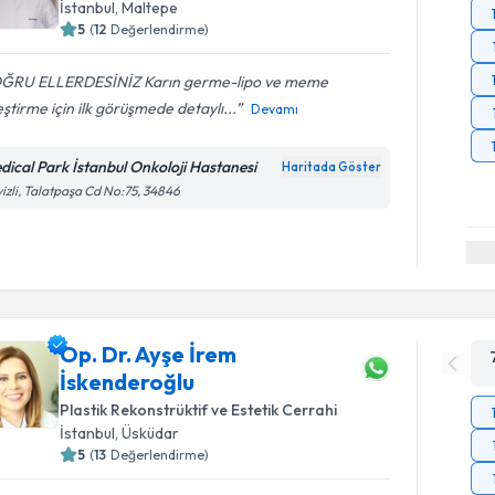
İstanbul
,
Maltepe
5
(
12
Değerlendirme)
ĞRU ELLERDESİNİZ Karın germe-lipo ve meme
eştirme için ilk görüşmede detaylı...
Devamı
dical Park İstanbul Onkoloji Hastanesi
Haritada Göster
izli, Talatpaşa Cd No:75, 34846
Op. Dr. Ayşe İrem
İskenderoğlu
Plastik Rekonstrüktif ve Estetik Cerrahi
İstanbul
,
Üsküdar
5
(
13
Değerlendirme)