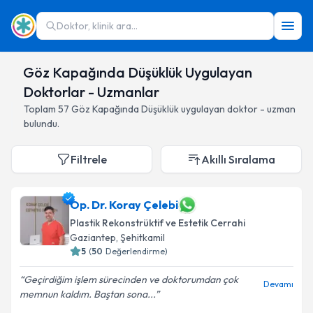
Doktor, klinik ara...
Göz Kapağında Düşüklük Uygulayan
Doktorlar - Uzmanlar
Toplam
57
Göz Kapağında Düşüklük
uygulayan doktor - uzman
bulundu.
Filtrele
Akıllı Sıralama
Op. Dr. Koray Çelebi
Plastik Rekonstrüktif ve Estetik Cerrahi
Gaziantep
,
Şehitkamil
5
(
50
Değerlendirme)
Geçirdiğim işlem sürecinden ve doktorumdan çok
Devamı
memnun kaldım. Baştan sona...