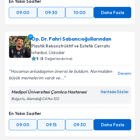
En Yakın Saatler
09:00
09:30
10:00
Daha Fazla
Op. Dr. Fahri Sabancıoğullarından
Plastik Rekonstrüktif ve Estetik Cerrahi
İstanbul
,
Üsküdar
5
(
8
Değerlendirme)
Hocamızı arkadaşımın önerisi ile buldum. Normalden
Devamı
büyük memelerim vardı ve...
Medipol Üniversitesi Çamlıca Hastanesi
Haritada Göster
Bulgurlu, Alemdağ Cd No:102
En Yakın Saatler
09:00
09:15
09:30
Daha Fazla