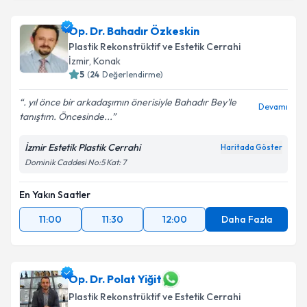
Op. Dr. Bahadır Özkeskin
Plastik Rekonstrüktif ve Estetik Cerrahi
İzmir
,
Konak
5
(
24
Değerlendirme)
. yıl önce bir arkadaşımın önerisiyle Bahadır Bey’le
Devamı
tanıştım. Öncesinde...
İzmir Estetik Plastik Cerrahi
Haritada Göster
Dominik Caddesi No:5 Kat: 7
En Yakın Saatler
11:00
11:30
12:00
Daha Fazla
Op. Dr. Polat Yiğit
Plastik Rekonstrüktif ve Estetik Cerrahi