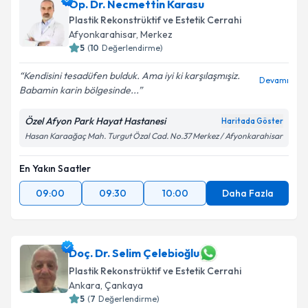
Op. Dr. Necmettin Karasu
Plastik Rekonstrüktif ve Estetik Cerrahi
Afyonkarahisar
,
Merkez
5
(
10
Değerlendirme)
Kendisini tesadüfen bulduk. Ama iyi ki karşılaşmışiz.
Devamı
Babamin karin bölgesinde...
Özel Afyon Park Hayat Hastanesi
Haritada Göster
Hasan Karaağaç Mah. Turgut Özal Cad. No.37 Merkez / Afyonkarahisar
En Yakın Saatler
09:00
09:30
10:00
Daha Fazla
Doç. Dr. Selim Çelebioğlu
Plastik Rekonstrüktif ve Estetik Cerrahi
Ankara
,
Çankaya
5
(
7
Değerlendirme)