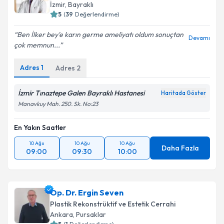
E-posta Adresiniz
İzmir
,
Bayraklı
5
(
39
Değerlendirme)
Ben İlker bey'e karın germe ameliyatı oldum sonuçtan
Devamı
çok memnun...
Kişisel verilerimin işlenmesine ilişkin
Aydınlatma
Metni
'ni okudum ve kişisel verilerimin belirtilen
Adres
1
Adres
2
kapsamda işlenmesini kabul ediyorum.
İzmir Tınaztepe Galen Bayraklı Hastanesi
Haritada Göster
Takvim Talebini Gönder
Manavkuy Mah. 250. Sk. No:23
En Yakın Saatler
10 Ağu
10 Ağu
10 Ağu
Daha Fazla
09:00
09:30
10:00
Op. Dr. Ergin Seven
Plastik Rekonstrüktif ve Estetik Cerrahi
Ankara
,
Pursaklar