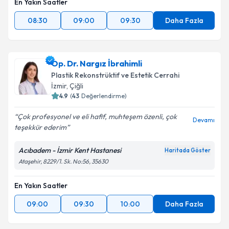
En Yakın Saatler
08:30
09:00
09:30
Daha Fazla
Op. Dr. Nargız İbrahimli
Plastik Rekonstrüktif ve Estetik Cerrahi
İzmir
,
Çiğli
4.9
(
43
Değerlendirme)
Çok profesyonel ve eli hafif, muhteşem özenli, çok
Devamı
teşekkür ederim
Acıbadem - İzmir Kent Hastanesi
Haritada Göster
Ataşehir, 8229/1. Sk. No:56, 35630
En Yakın Saatler
09:00
09:30
10:00
Daha Fazla