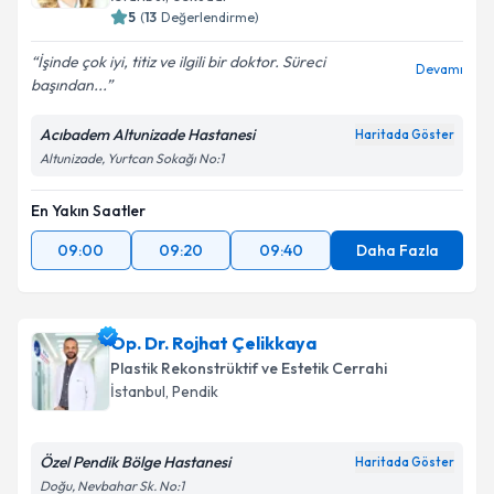
5
(
13
Değerlendirme)
İşinde çok iyi, titiz ve ilgili bir doktor. Süreci
Devamı
başından...
Acıbadem Altunizade Hastanesi
Haritada Göster
Altunizade, Yurtcan Sokağı No:1
En Yakın Saatler
09:00
09:20
09:40
Daha Fazla
Op. Dr. Rojhat Çelikkaya
Plastik Rekonstrüktif ve Estetik Cerrahi
İstanbul
,
Pendik
Özel Pendik Bölge Hastanesi
Haritada Göster
Doğu, Nevbahar Sk. No:1