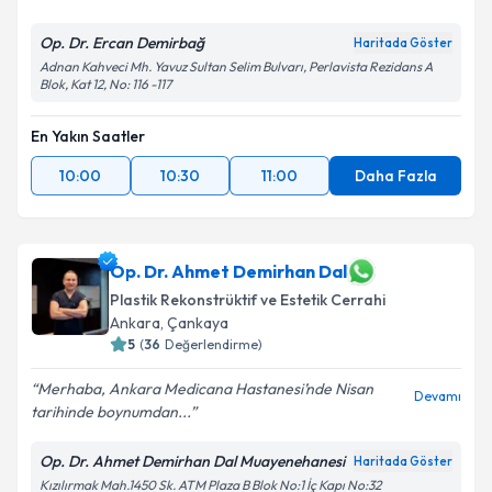
Op. Dr. Ercan Demirbağ
Haritada Göster
Adnan Kahveci Mh. Yavuz Sultan Selim Bulvarı, Perlavista Rezidans A
Blok, Kat 12, No: 116 -117
En Yakın Saatler
10:00
10:30
11:00
Daha Fazla
Op. Dr. Ahmet Demirhan Dal
Plastik Rekonstrüktif ve Estetik Cerrahi
Ankara
,
Çankaya
5
(
36
Değerlendirme)
Merhaba, Ankara Medicana Hastanesi’nde Nisan
Devamı
tarihinde boynumdan...
Op. Dr. Ahmet Demirhan Dal Muayenehanesi
Haritada Göster
Kızılırmak Mah.1450 Sk. ATM Plaza B Blok No:1 İç Kapı No:32