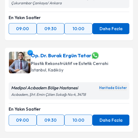
Çukurambar Çankaya/ Ankara
En Yakın Saatler
09:00
09:30
10:00
Daha Fazla
Op. Dr. Burak Ergün Tatar
Plastik Rekonstrüktif ve Estetik Cerrahi
İstanbul
,
Kadıköy
Medipol Acıbadem Bölge Hastanesi
Haritada Göster
Acıbadem, Şht. Emin Çölen Sokağı No:4, 34718
En Yakın Saatler
09:00
09:30
10:00
Daha Fazla