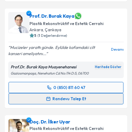
Prof. Dr. Burak Kaya
Plastik Rekonstrüktif ve Estetik Cerrahi
Ankara
,
Çankaya
5
(
1
Değerlendirme)
Mucizeler yarattı günde. Eylülde kafamdaki cilt
Devamı
kanseri ameliyatını...
Prof.Dr. Burak Kaya Muayenehanesi
Haritada Göster
Gaziosmanpaşa, Nenehatun Cd No:114 D:5, 06700
0 (850) 811 60 47
Randevu Takvimi Talebi
Randevu Talep Et
Prof. Dr. Burak Kaya
için randevu takvimi talebi
oluşturun. Size bu uzmandan randevu almanız için bir
Doç. Dr. İlker Uyar
takvim hazırlandığında e-posta ile bilgilendireceğiz.
Plastik Rekonstrüktif ve Estetik Cerrahi