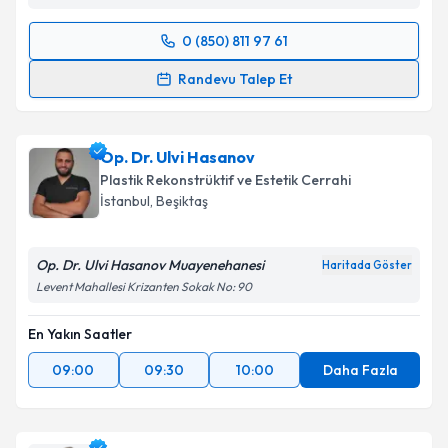
0 (850) 811 97 61
Randevu Takvimi Talebi
Randevu Talep Et
Op. Dr. Rojhat Çelikkaya
için randevu takvimi talebi
oluşturun. Size bu uzmandan randevu almanız için bir
Op. Dr. Ulvi Hasanov
takvim hazırlandığında e-posta ile bilgilendireceğiz.
Plastik Rekonstrüktif ve Estetik Cerrahi
E-posta Adresiniz
İstanbul
,
Beşiktaş
Op. Dr. Ulvi Hasanov Muayenehanesi
Haritada Göster
Levent Mahallesi Krizanten Sokak No: 90
Kişisel verilerimin işlenmesine ilişkin
Aydınlatma
Metni
'ni okudum ve kişisel verilerimin belirtilen
En Yakın Saatler
kapsamda işlenmesini kabul ediyorum.
09:00
09:30
10:00
Daha Fazla
Takvim Talebini Gönder