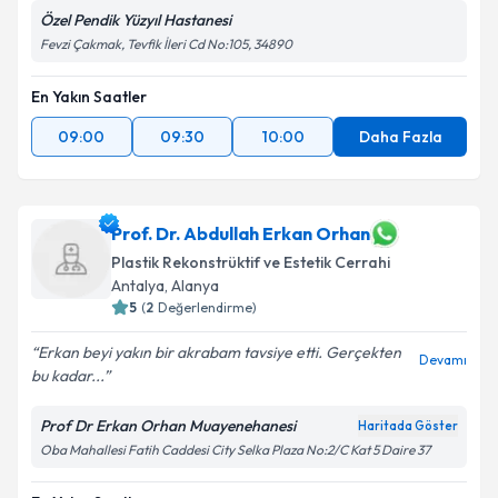
Özel Pendik Yüzyıl Hastanesi
Fevzi Çakmak, Tevfik İleri Cd No:105, 34890
En Yakın Saatler
09:00
09:30
10:00
Daha Fazla
Prof. Dr. Abdullah Erkan Orhan
Plastik Rekonstrüktif ve Estetik Cerrahi
Antalya
,
Alanya
5
(
2
Değerlendirme)
Erkan beyi yakın bir akrabam tavsiye etti. Gerçekten
Devamı
bu kadar...
Prof Dr Erkan Orhan Muayenehanesi
Haritada Göster
Oba Mahallesi Fatih Caddesi City Selka Plaza No:2/C Kat 5 Daire 37