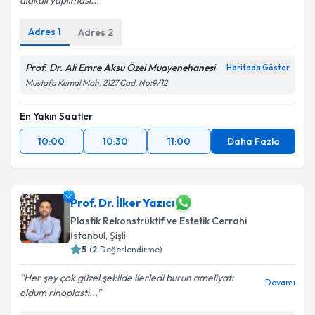
alakalı yapılması...
Adres
1
Adres
2
Prof. Dr. Ali Emre Aksu Özel Muayenehanesi
Haritada Göster
Mustafa Kemal Mah. 2127 Cad. No:9/12
En Yakın Saatler
10:00
10:30
11:00
Daha Fazla
Prof. Dr. İlker Yazıcı
Plastik Rekonstrüktif ve Estetik Cerrahi
İstanbul
,
Şişli
5
(
2
Değerlendirme)
Her şey çok güzel şekilde ilerledi burun ameliyatı
Devamı
oldum rinoplasti...