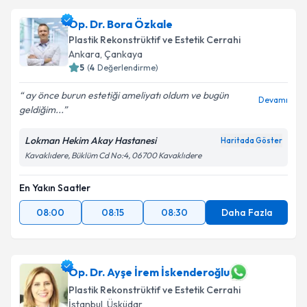
Op. Dr. Bora Özkale
Plastik Rekonstrüktif ve Estetik Cerrahi
Ankara
,
Çankaya
5
(
4
Değerlendirme)
ay önce burun estetiği ameliyatı oldum ve bugün
Devamı
geldiğim...
Lokman Hekim Akay Hastanesi
Haritada Göster
Kavaklıdere, Büklüm Cd No:4, 06700 Kavaklıdere
En Yakın Saatler
08:00
08:15
08:30
Daha Fazla
Op. Dr. Ayşe İrem İskenderoğlu
Plastik Rekonstrüktif ve Estetik Cerrahi
İstanbul
,
Üsküdar