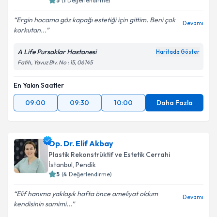
5
(
1
Değerlendirme)
Ergin hocama göz kapağı estetiği için gittim. Beni çok
Devamı
korkutan...
A Life Pursaklar Hastanesi
Haritada Göster
Fatih, Yavuz Blv. No : 15, 06145
En Yakın Saatler
09:00
09:30
10:00
Daha Fazla
Op. Dr. Elif Akbay
Plastik Rekonstrüktif ve Estetik Cerrahi
İstanbul
,
Pendik
5
(
4
Değerlendirme)
Elif hanıma yaklaşık hafta önce ameliyat oldum
Devamı
kendisinin samimi...