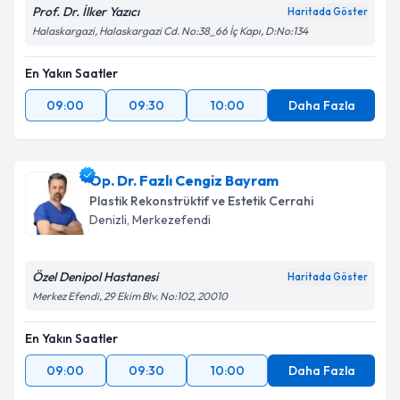
Prof. Dr. İlker Yazıcı
Haritada Göster
Halaskargazi, Halaskargazi Cd. No:38_66 İç Kapı, D:No:134
En Yakın Saatler
09:00
09:30
10:00
Daha Fazla
Op. Dr. Fazlı Cengiz Bayram
Plastik Rekonstrüktif ve Estetik Cerrahi
Denizli
,
Merkezefendi
Özel Denipol Hastanesi
Haritada Göster
Merkez Efendi, 29 Ekim Blv. No:102, 20010
En Yakın Saatler
09:00
09:30
10:00
Daha Fazla