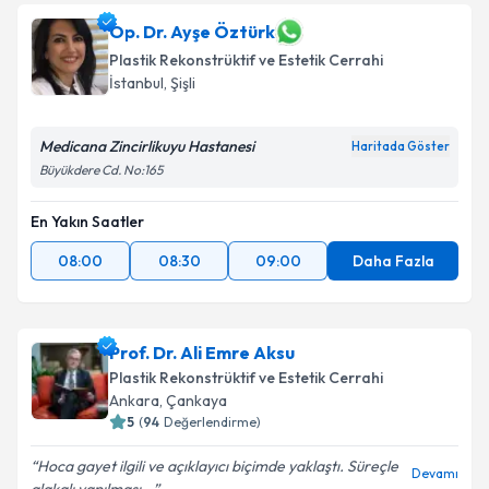
Op. Dr. Ayşe Öztürk
Plastik Rekonstrüktif ve Estetik Cerrahi
İstanbul
,
Şişli
Medicana Zincirlikuyu Hastanesi
Haritada Göster
Büyükdere Cd. No:165
En Yakın Saatler
08:00
08:30
09:00
Daha Fazla
Prof. Dr. Ali Emre Aksu
Plastik Rekonstrüktif ve Estetik Cerrahi
Ankara
,
Çankaya
5
(
94
Değerlendirme)
Hoca gayet ilgili ve açıklayıcı biçimde yaklaştı. Süreçle
Devamı