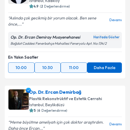
İstanbul
,
Kadıköy
4.9
(
2
Değerlendirme)
Aslında çok gecikmiş bir yorum olacak. Ben sene
Devamı
önce,...
Op. Dr. Ercan Demiray Muayenehanesi
Haritada Göster
Bağdat Caddesi Fenerbahçe Mahallesi Feneryolu Apt. No:134/2
En Yakın Saatler
10:00
10:30
11:00
Daha Fazla
Op. Dr. Ercan Demirbağ
Plastik Rekonstrüktif ve Estetik Cerrahi
İstanbul
,
Beylikdüzü
5
(
6
Değerlendirme)
Meme büyütme ameliyatı için çok doktor araştırdım.
Devamı
Daha önce Ercan...