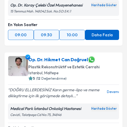
Op. Dr. Koray Çelebi Özel Muayenehanesi
Haritada Göster
15 Temmuz Mah. 148042 Sok. No:5 D:5 K:1
En Yakın Saatler
09:00
09:30
10:00
Daha Fazla
Op. Dr. Hikmet Can Doğruel
Plastik Rekonstrüktif ve Estetik Cerrahi
İstanbul
,
Maltepe
5
(
12
Değerlendirme)
DOĞRU ELLERDESİNİZ Karın germe-lipo ve meme
Devamı
dikleştirme için ilk görüşmede detaylı...
Medical Park İstanbul Onkoloji Hastanesi
Haritada Göster
Cevizli, Talatpaşa Cd No:75, 34846