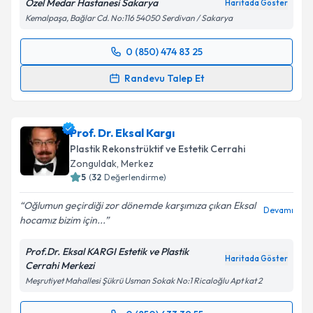
Özel Medar Hastanesi Sakarya
Haritada Göster
Kemalpaşa, Bağlar Cd. No:116 54050 Serdivan / Sakarya
0 (850) 474 83 25
Randevu Takvimi Talebi
Randevu Talep Et
Op. Dr. Muhtar Sinan Abbasoğlu
için randevu
takvimi talebi oluşturun. Size bu uzmandan randevu
Prof. Dr. Eksal Kargı
almanız için bir takvim hazırlandığında e-posta ile
bilgilendireceğiz.
Plastik Rekonstrüktif ve Estetik Cerrahi
Zonguldak
,
Merkez
E-posta Adresiniz
5
(
32
Değerlendirme)
Oğlumun geçirdiği zor dönemde karşımıza çıkan Eksal
Devamı
hocamız bizim için...
Kişisel verilerimin işlenmesine ilişkin
Aydınlatma
Prof.Dr. Eksal KARGI Estetik ve Plastik
Metni
'ni okudum ve kişisel verilerimin belirtilen
Haritada Göster
Cerrahi Merkezi
kapsamda işlenmesini kabul ediyorum.
Meşrutiyet Mahallesi Şükrü Usman Sokak No:1 Ricaloğlu Apt kat 2