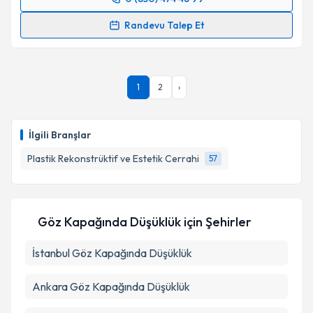
Randevu Takvimi Talebi
Randevu Talep Et
Takvim Talebini Gönder
Op. Dr. Mehmet Gürler
için randevu takvimi talebi
oluşturun. Size bu uzmandan randevu almanız için bir
takvim hazırlandığında e-posta ile bilgilendireceğiz.
1
2
›
E-posta Adresiniz
İlgili Branşlar
Plastik Rekonstrüktif ve Estetik Cerrahi
57
Kişisel verilerimin işlenmesine ilişkin
Aydınlatma
Metni
'ni okudum ve kişisel verilerimin belirtilen
kapsamda işlenmesini kabul ediyorum.
Göz Kapağında Düşüklük
için Şehirler
Takvim Talebini Gönder
İstanbul
Göz Kapağında Düşüklük
Ankara
Göz Kapağında Düşüklük