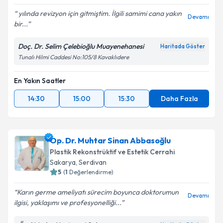
yılında revizyon için gitmiştim. İlgili samimi cana yakın
Devamı
bir...
Doç. Dr. Selim Çelebioğlu Muayenehanesi
Haritada Göster
Tunalı Hilmi Caddesi No:105/8 Kavaklıdere
En Yakın Saatler
14:30
15:00
15:30
Daha Fazla
Op. Dr. Muhtar Sinan Abbasoğlu
Plastik Rekonstrüktif ve Estetik Cerrahi
Sakarya
,
Serdivan
5
(
1
Değerlendirme)
Karın germe ameliyatı sürecim boyunca doktorumun
Devamı
ilgisi, yaklaşımı ve profesyonelliği...