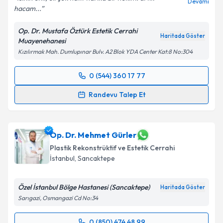
Devamı
hacam...
Kişisel verilerimin işlenmesine ilişkin
Aydınlatma
Metni
'ni okudum ve kişisel verilerimin belirtilen
Op. Dr. Mustafa Öztürk Estetik Cerrahi
kapsamda işlenmesini kabul ediyorum.
Haritada Göster
Muayenehanesi
Kızılırmak Mah. Dumlupınar Bulv. A2 Blok YDA Center Kat:8 No:304
Takvim Talebini Gönder
0 (544) 360 17 77
Randevu Takvimi Talebi
Randevu Talep Et
Op. Dr. Mustafa Öztürk
için randevu takvimi talebi
oluşturun. Size bu uzmandan randevu almanız için bir
takvim hazırlandığında e-posta ile bilgilendireceğiz.
Op. Dr. Mehmet Gürler
Plastik Rekonstrüktif ve Estetik Cerrahi
E-posta Adresiniz
İstanbul
,
Sancaktepe
Özel İstanbul Bölge Hastanesi (Sancaktepe)
Haritada Göster
Sarıgazi, Osmangazi Cd No:34
Kişisel verilerimin işlenmesine ilişkin
Aydınlatma
Metni
'ni okudum ve kişisel verilerimin belirtilen
0 (850) 474 48 99
kapsamda işlenmesini kabul ediyorum.