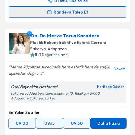
Takvim Talebini Gönder
0 (850) 433 39 55
Randevu Takvimi Talebi
Randevu Talep Et
Prof. Dr. Eksal Kargı
için randevu takvimi talebi
oluşturun. Size bu uzmandan randevu almanız için bir
Op. Dr. Merve Torun Karadere
takvim hazırlandığında e-posta ile bilgilendireceğiz.
Plastik Rekonstrüktif ve Estetik Cerrahi
E-posta Adresiniz
Sakarya
,
Adapazarı
5
(
1
Değerlendirme)
Meme küçültme sürecimde hem estetik hem de sağlık
Devamı
açısından doğru...
Kişisel verilerimin işlenmesine ilişkin
Aydınlatma
Metni
'ni okudum ve kişisel verilerimin belirtilen
Özel Beyhekim Hastanesi
Haritada Göster
kapsamda işlenmesini kabul ediyorum.
sakarya caddesi beyhekim sokak no: 10, Tepekum, 54100
Adapazarı/Sakarya, Turkey
Takvim Talebini Gönder
En Yakın Saatler
09:00
09:15
09:30
Daha Fazla