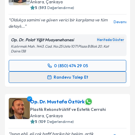
Ankara
,
Çankaya
5
(
593
Değerlendirme)
Oldukça samimi ve güven verici bir karşılama ve tüm
Devamı
detaylı...
Op. Dr. Polat Yiğit Muayenehanesi
Haritada Göster
Kızılırmak Mah. 1443. Cad. No:25 Usta 1071 Plaza B Blok 20. Kat
Daire:138
0 (850) 474 29 05
Randevu Takvimi Talebi
Randevu Talep Et
Op. Dr. Polat Yiğit
için randevu takvimi talebi
oluşturun. Size bu uzmandan randevu almanız için bir
takvim hazırlandığında e-posta ile bilgilendireceğiz.
Op. Dr. Mustafa Öztürk
Plastik Rekonstrüktif ve Estetik Cerrahi
E-posta Adresiniz
Ankara
,
Çankaya
5
(
109
Değerlendirme)
Isının ehli, eli çok hafif harika bir hekim. artik