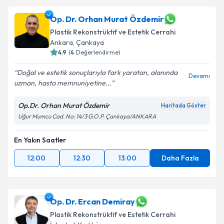
Op. Dr. Orhan Murat Özdemir
Plastik Rekonstrüktif ve Estetik Cerrahi
Ankara
,
Çankaya
4.9
(
4
Değerlendirme)
Doğal ve estetik sonuçlarıyla fark yaratan, alanında
Devamı
uzman, hasta memnuniyetine...
Op.Dr. Orhan Murat Özdemir
Haritada Göster
Uğur Mumcu Cad. No: 14/3 G.O.P. Çankaya/ANKARA
En Yakın Saatler
12:00
12:30
13:00
Daha Fazla
Op. Dr. Ercan Demiray
Plastik Rekonstrüktif ve Estetik Cerrahi