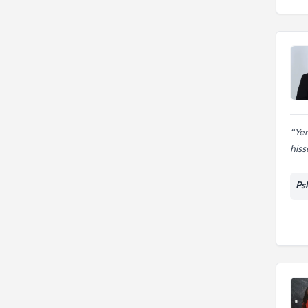
Ye
hiss
Ps