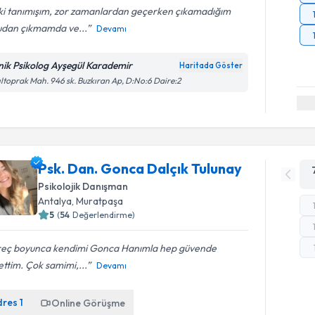
 ki tanımışım, zor zamanlardan geçerken çıkamadığım
udan çıkmamda ve...
Devamı
inik Psikolog Ayşegül Karademir
Haritada Göster
ıltoprak Mah. 946 sk. Buzkıran Ap, D:No:6 Daire:2
Psk. Dan. Gonca Dalçık Tulunay
Psikolojik Danışman
Antalya
, Muratpaşa
5
(
54
Değerlendirme)
reç boyunca kendimi Gonca Hanımla hep güvende
ettim. Çok samimi,...
Devamı
dres
1
Online Görüşme