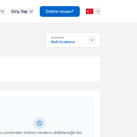
Giriş Yap
Doktor musun?
Sıralama
Akıllı Sıralama
akvimi Talebi
 Dan. Didem Tanrıtanır
için randevu takvimi talebi
Size bu uzmandan randevu almanız için bir takvim
ında e-posta ile bilgilendireceğiz.
resiniz
u uzmandan online randevu alabileceğin bir