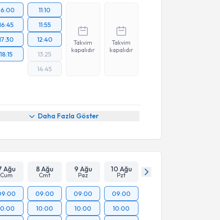
16:00
11:10
16:45
11:55
17:30
12:40
Takvim
Takvim
kapalıdır
kapalıdır
18:15
13:25
14:45
Daha Fazla Göster
7 Ağu
8 Ağu
9 Ağu
10 Ağu
Cum
Cmt
Paz
Pzt
09:00
09:00
09:00
09:00
10:00
10:00
10:00
10:00