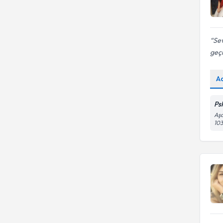
Sev
geç
A
Ps
Aşa
103