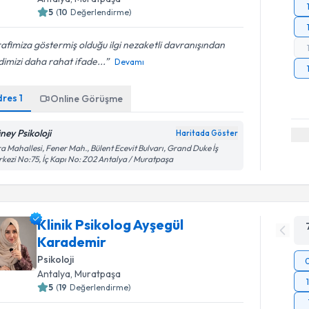
5
(
10
Değerlendirme)
afimiza göstermiş olduğu ilgi nezaketli davranışından
imizi daha rahat ifade...
Devamı
dres
1
Online Görüşme
ney Psikoloji
Haritada Göster
a Mahallesi, Fener Mah., Bülent Ecevit Bulvarı, Grand Duke İş
kezi No:75, İç Kapı No: Z02 Antalya / Muratpaşa
Klinik Psikolog Ayşegül
Karademir
Psikoloji
Antalya
, Muratpaşa
5
(
19
Değerlendirme)