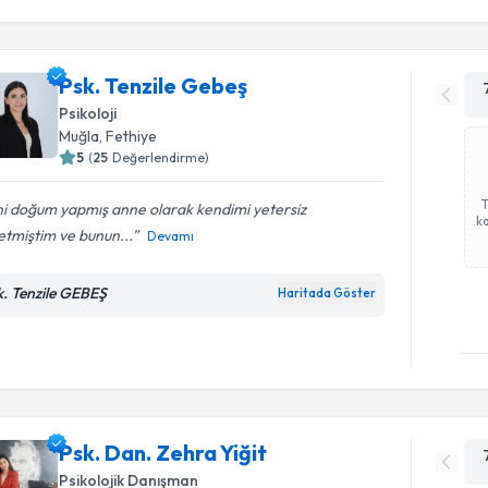
Psk. Tenzile Gebeş
Psikoloji
Muğla
, Fethiye
5
(
25
Değerlendirme)
ni doğum yapmış anne olarak kendimi yetersiz
ka
etmiştim ve bunun...
Devamı
k. Tenzile GEBEŞ
Haritada Göster
Psk. Dan. Zehra Yiğit
Psikolojik Danışman