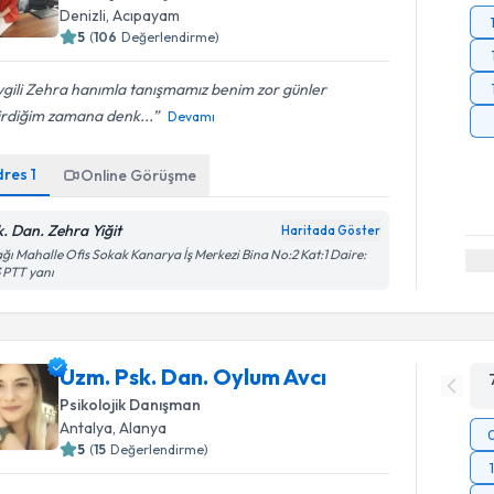
Denizli
, Acıpayam
5
(
106
Değerlendirme)
gili Zehra hanımla tanışmamız benim zor günler
irdiğim zamana denk...
Devamı
dres
1
Online Görüşme
k. Dan. Zehra Yiğit
Haritada Göster
ğı Mahalle Ofis Sokak Kanarya İş Merkezi Bina No:2 Kat:1 Daire:
 PTT yanı
Uzm. Psk. Dan. Oylum Avcı
Psikolojik Danışman
Antalya
, Alanya
5
(
15
Değerlendirme)