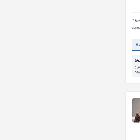
Tar
kend
A
Gü
Lar
Mer