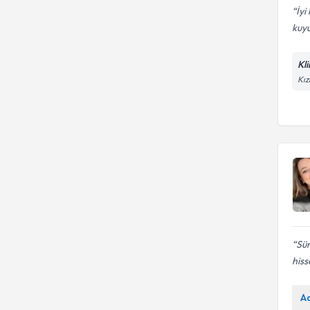
İyi
kuy
Kl
Kız
Sü
hiss
A