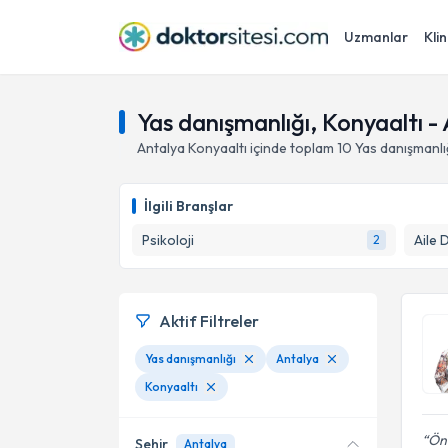
Uzmanlar
Klin
Yas danışmanlığı, Konyaaltı -
Antalya
Konyaaltı
içinde toplam
10
Yas danışmanlı
İlgili Branşlar
Psikoloji
Aile 
2
Aktif Filtreler
Yas danışmanlığı
Antalya
Konyaaltı
Ön
Şehir
Antalya