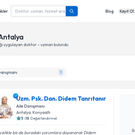
ikler
Blog
Kayıt Ol
 Antalya
ğı
uygulayan doktor - uzman bulundu
Danışmanı
1
Randevu T
Uzm. Psk. Dan. Didem Tanrıtanır
Uzm. Psk.
oluşturun. 
Aile Danışmanı
hazırlandığ
Antalya
, Konyaaltı
5
(
18
Değerlendirme)
E-posta Ad
B
celikle biz de buradaki yorumlara dayanarak Didem