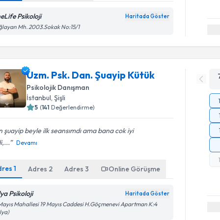
eLife Psikoloji
Haritada Göster
layan Mh. 2003.Sokak No:15/1
Uzm. Psk. Dan. Şuayip Kütük
Psikolojik Danışman
İstanbul
, Şişli
5
(
141
Değerlendirme)
 şuayip beyle ilk seansımdı ama bana cok iyi
,...
Devamı
dres
1
Adres
2
Adres
3
Online Görüşme
ya Psikoloji
Haritada Göster
Mayıs Mahallesi 19 Mayıs Caddesi H.Göçmenevi Apartman K:4
lya)