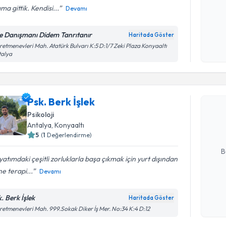
ma gittik. Kendisi...
Devamı
Kişisel
le Danışmanı Didem Tanrıtanır
Haritada Göster
okudum
etmenevleri Mah. Atatürk Bulvarı K:5 D:1/7 Zeki Plaza Konyaaltı
işlenm
talya
Randevu T
Psk. Berk 
Psk. Berk İşlek
uzmandan ra
Psikoloji
posta ile bi
Antalya
, Konyaaltı
5
(
1
Değerlendirme)
E-posta Ad
B
atımdaki çeşitli zorluklarla başa çıkmak için yurt dışından
ne terapi...
Devamı
Kişisel
okudum
. Berk İşlek
Haritada Göster
Randevu T
işlenm
etmenevleri Mah. 999.Sokak Diker İş Mer. No:34 K:4 D:12