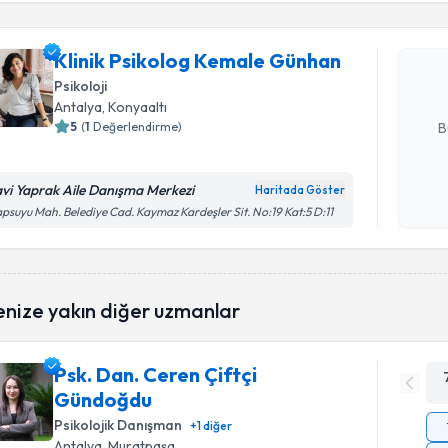
Klinik Ps
oluşturun. 
Klinik Psikolog Kemale Günhan
hazırlandığ
Psikoloji
E-posta Ad
Antalya
, Konyaaltı
5
(
1
Değerlendirme)
B
vi Yaprak Aile Danışma Merkezi
Haritada Göster
Kişisel
psuyu Mah. Belediye Cad. Kaymaz Kardeşler Sit. No:19 Kat:5 D:11
okudum
işlenm
enize yakın diğer uzmanlar
Psk. Dan. Ceren Çiftçi
Gündoğdu
Psikolojik Danışman
+
1
diğer
Antalya
, Muratpaşa