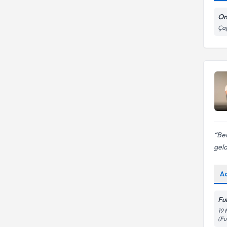
On
Çağ
Ben
geldi
A
Ful
19 
(Fu