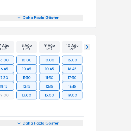
Daha Fazla Göster
7 Ağu
8 Ağu
9 Ağu
10 Ağu
Cum
Cmt
Paz
Pzt
16:00
10:00
10:00
16:00
16:45
10:45
10:45
16:45
17:30
11:30
11:30
17:30
18:15
12:15
12:15
18:15
19:00
13:00
13:00
19:00
Daha Fazla Göster