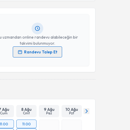
ikolog Kemale Günhan
için randevu takvimi talebi
Takvim Talebini Gönder
Size bu uzmandan randevu almanız için bir takvim
ında e-posta ile bilgilendireceğiz.
resiniz
u uzmandan online randevu alabileceğin bir
takvimi bulunmuyor.
Randevu Talep Et
 verilerimin işlenmesine ilişkin
Aydınlatma Metni
'ni
 ve kişisel verilerimin belirtilen kapsamda
esini kabul ediyorum.
Takvim Talebini Gönder
7 Ağu
8 Ağu
9 Ağu
10 Ağu
Cum
Cmt
Paz
Pzt
11:00
11:00