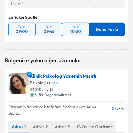
Daire: 1.
En Yakın Saatler
Yarın
Yarın
Yarın
Daha Fazla
09:00
09:45
10:30
Bölgenize yakın diğer uzmanlar
Klinik Psikolog Yasemin Mısırlı
Psikoloji
+
1
diğer
İstanbul
, Şişli
5
(
59
Değerlendirme)
Yasemin hanım çok tatlı biri. Kafam o karışık ve
Devamı
daha...
Adres
1
Adres
2
Adres
3
Online Görüşme