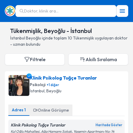
Doktor, klinik ara...
Tükenmişlik, Beyoğlu - İstanbul
İstanbul
Beyoğlu
içinde toplam
10
Tükenmişlik
uygulayan doktor
- uzman bulundu
Filtrele
Akıllı Sıralama
Klinik Psikolog Tuğçe Turanlar
Psikoloji
+
1
diğer
İstanbul
, Beyoğlu
Adres
1
Online Görüşme
Klinik Psikolog Tuğçe Turanlar
Haritada Göster
Kul Oğlu Mahallesi, Ağa Hamamı Sokak, Yasemin Apartmanı No: 14