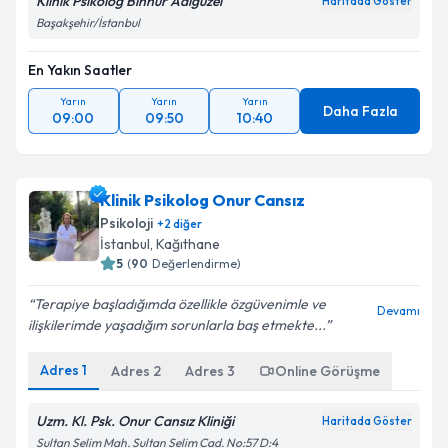
Klinik Psikolog Binnur Adıgüzel
Haritada Göster
Başakşehir/İstanbul
En Yakın Saatler
Yarın
Yarın
Yarın
Daha Fazla
09:00
09:50
10:40
Klinik Psikolog Onur Cansız
Psikoloji
+
2
diğer
İstanbul
, Kağıthane
5
(
90
Değerlendirme)
Terapiye başladığımda özellikle özgüvenimle ve
Devamı
ilişkilerimde yaşadığım sorunlarla baş etmekte...
Adres
1
Adres
2
Adres
3
Online Görüşme
Uzm. Kl. Psk. Onur Cansız Kliniği
Haritada Göster
Sultan Selim Mah. Sultan Selim Cad. No:57 D:4