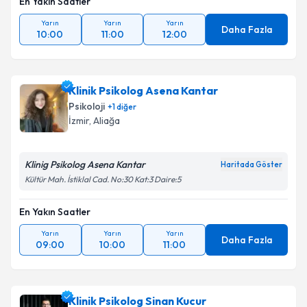
En Yakın Saatler
Yarın
Yarın
Yarın
Daha Fazla
10:00
11:00
12:00
Klinik Psikolog Asena Kantar
Psikoloji
+
1
diğer
İzmir
, Aliağa
Klinig Psikolog Asena Kantar
Haritada Göster
Kültür Mah. İstiklal Cad. No:30 Kat:3 Daire:5
En Yakın Saatler
Yarın
Yarın
Yarın
Daha Fazla
09:00
10:00
11:00
Klinik Psikolog Sinan Kucur