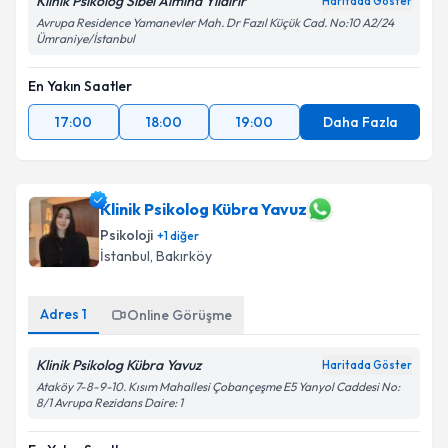
Klinik Psikolog Sibel Almina Yıldırır
Haritada Göster
Avrupa Residence Yamanevler Mah. Dr Fazıl Küçük Cad. No:10 A2/24
Ümraniye/İstanbul
En Yakın Saatler
17:00
18:00
19:00
Daha Fazla
Klinik Psikolog Kübra Yavuz
Psikoloji
+
1
diğer
İstanbul
, Bakırköy
Adres
1
Online Görüşme
Klinik Psikolog Kübra Yavuz
Haritada Göster
Ataköy 7-8-9-10. Kısım Mahallesi Çobançeşme E5 Yanyol Caddesi No:
8/1 Avrupa Rezidans Daire: 1