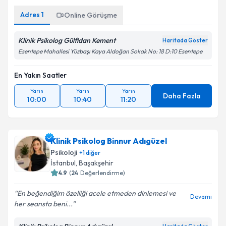
Adres
1
Online Görüşme
Klinik Psikolog Gülfidan Kement
Haritada Göster
Esentepe Mahallesi Yüzbaşı Kaya Aldoğan Sokak No: 18 D:10 Esentepe
En Yakın Saatler
Yarın
Yarın
Yarın
Daha Fazla
10:00
10:40
11:20
Klinik Psikolog Binnur Adıgüzel
Psikoloji
+
1
diğer
İstanbul
, Başakşehir
4.9
(
24
Değerlendirme)
En beğendiğim özelliği acele etmeden dinlemesi ve
Devamı
her seansta beni...