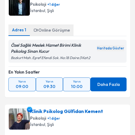
Psikoloji
+
1
diğer
İstanbul
, Şişli
Adres
1
Online Görüşme
Özel Sağlık Meslek Hizmet Birimi Klinik
Haritada Göster
Psikolog Sinan Kucur
Bozkurt Mah. Eşref Efendi Sok. No:18 Daire:3 Kat:2
En Yakın Saatler
Yarın
Yarın
Yarın
Daha Fazla
09:00
09:30
10:00
Klinik Psikolog Gülfidan Kement
Psikoloji
+
1
diğer
İstanbul
, Şişli