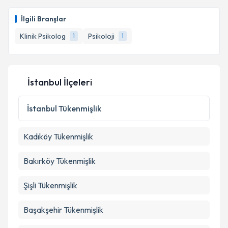
için bir takvim hazırlandığında e-posta ile
bilgilendireceğiz.
İlgili Branşlar
E-posta Adresiniz
Klinik Psikolog
Psikoloji
1
1
İstanbul İlçeleri
Kişisel verilerimin işlenmesine ilişkin
Aydınlatma
Metni
'ni okudum ve kişisel verilerimin belirtilen
kapsamda işlenmesini kabul ediyorum.
İstanbul
Tükenmişlik
Kadıköy
Tükenmişlik
Takvim Talebini Gönder
Bakırköy
Tükenmişlik
Şişli
Tükenmişlik
Başakşehir
Tükenmişlik