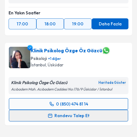
En Yakın Saatler
17:00
18:00
19:00
Daha Fazla
Klinik Psikolog Özge Öz Gözcü
Psikoloji
+
1
diğer
İstanbul
, Üsküdar
Klinik Psikolog Özge Öz Gözcü
Haritada Göster
Acıbadem Mah. Acıbadem Caddesi No:176/9 Üsküdar / İstanbul
0 (850) 474 81 14
Randevu Takvimi Talebi
Randevu Talep Et
Klinik Psikolog Özge Öz Gözcü
için randevu takvimi
talebi oluşturun. Size bu uzmandan randevu almanız