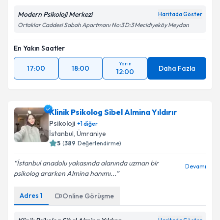
Modern Psikoloji Merkezi
Haritada Göster
Ortaklar Caddesi Sabah Apartmanı No:3 D:3 Mecidiyeköy Meydan
En Yakın Saatler
Yarın
17:00
18:00
Daha Fazla
12:00
Klinik Psikolog Sibel Almina Yıldırır
Psikoloji
+
1
diğer
İstanbul
, Ümraniye
5
(
389
Değerlendirme)
İstanbul anadolu yakasında alanında uzman bir
Devamı
psikolog ararken Almina hanımı...
Adres
1
Online Görüşme