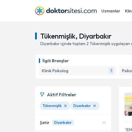
Uzmanlar
Klin
Tükenmişlik, Diyarbakır
Diyarbakır
içinde toplam
2
Tükenmişlik
uygulayan 
İlgili Branşlar
Klinik Psikolog
Psiko
1
Aktif Filtreler
Tükenmişlik
Diyarbakır
Şehir
Diyarbakır
Eli