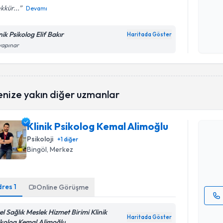
kkür...
Devamı
Kişisel
okudum
nik Psikolog Elif Bakır
Haritada Göster
işlenm
yapınar
Randevu T
enize yakın diğer uzmanlar
Klinik Psi
Klinik Psikolog Kemal Alimoğlu
oluşturun. 
Psikoloji
+
1
diğer
hazırlandığ
Bingöl
, Merkez
E-posta Ad
dres
1
Online Görüşme
Kişisel
el Sağlık Meslek Hizmet Birimi Klinik
Haritada Göster
okudum
ikolog Kemal Alimoğlu