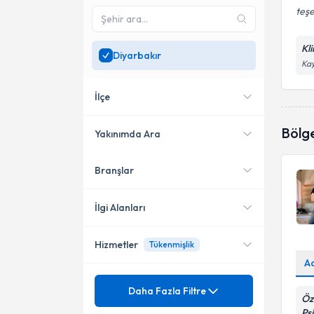
teşe
Kli
Diyarbakır
Ka
İlçe
Bölg
Yakınımda Ara
Branşlar
Konumuma yakın uzmanları
Kayapınar
göster
İlgi Alanları
Hizmetler
Tükenmişlik
Klinik Psikolog
A
Psikoloji
Mezuniyet
Aile ve Çift Terapisi
Daha Fazla Filtre
Öz
Ps