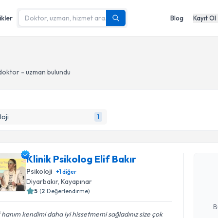
ikler
Blog
Kayıt Ol
doktor - uzman bulundu
loji
1
Randevu T
Klinik Psi
Klinik Psikolog Elif Bakır
Size bu uzm
Psikoloji
+
1
diğer
hazırlandığ
Diyarbakır
, Kayapınar
5
(
2
Değerlendirme)
E-posta Ad
B
f hanım kendimi daha iyi hissetmemi sağladınız size çok