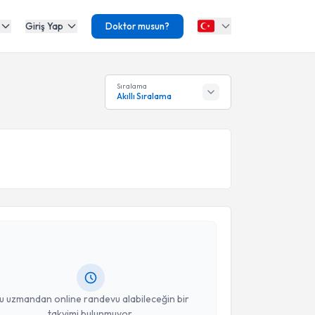
Giriş Yap
Doktor musun?
Sıralama
Akıllı Sıralama
akvimi Talebi
kolog Elif Bakır
için randevu takvimi talebi oluşturun.
andan randevu almanız için bir takvim
ında e-posta ile bilgilendireceğiz.
resiniz
u uzmandan online randevu alabileceğin bir
takvimi bulunmuyor.