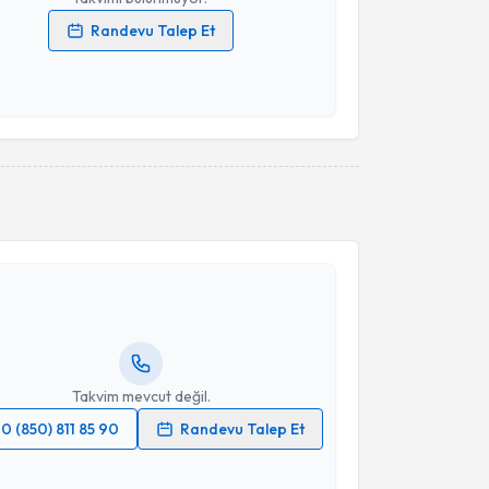
Randevu Talep Et
 verilerimin işlenmesine ilişkin
Aydınlatma Metni
'ni
 ve kişisel verilerimin belirtilen kapsamda
esini kabul ediyorum.
Takvim Talebini Gönder
akvimi Talebi
kolog Kemal Alimoğlu
için randevu takvimi talebi
Size bu uzmandan randevu almanız için bir takvim
ında e-posta ile bilgilendireceğiz.
resiniz
Takvim mevcut değil.
0 (850) 811 85 90
Randevu Talep Et
 verilerimin işlenmesine ilişkin
Aydınlatma Metni
'ni
 ve kişisel verilerimin belirtilen kapsamda