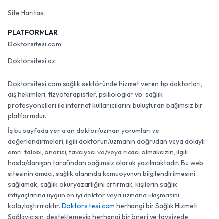
Site Haritası
PLATFORMLAR
Doktorsitesi.com
Doktorsitesi.az
Doktorsitesi.com sağlık sektöründe hizmet veren tıp doktorları,
diş hekimleri, fizyoterapistler, psikologlar vb. sağlık
profesyonelleri ile internet kullanıcılarını buluşturan bağımsız bir
platformdur.
İş bu sayfada yer alan doktor/uzman yorumları ve
değerlendirmeleri, ilgili doktorun/uzmanın doğrudan veya dolaylı
emri, talebi, önerisi, tavsiyesi ve/veya ricası olmaksızın, ilgili
hasta/danışan tarafından bağımsız olarak yazılmaktadır. Bu web
sitesinin amacı, sağlık alanında kamuoyunun bilgilendirilmesini
sağlamak, sağlık okuryazarlığını artırmak, kişilerin sağlık
ihtiyaçlarına uygun en iyi doktor veya uzmana ulaşmasını
kolaylaştırmaktır.
Doktorsitesi.com
herhangi bir Sağlık Hizmeti
Sağlayıcısını desteklemeyip herhangi bir öneri ve tavsiyede