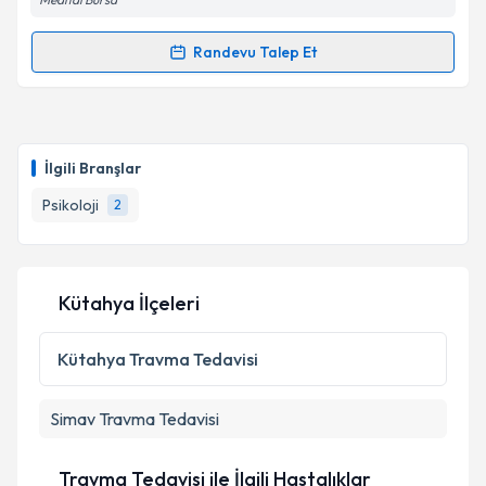
Randevu Talep Et
Randevu Takvimi Talebi
Psk. Sümeyye Karaca
için randevu takvimi talebi
oluşturun. Size bu uzmandan randevu almanız için bir
İlgili Branşlar
takvim hazırlandığında e-posta ile bilgilendireceğiz.
Psikoloji
2
E-posta Adresiniz
Kütahya İlçeleri
Kişisel verilerimin işlenmesine ilişkin
Aydınlatma
Metni
'ni okudum ve kişisel verilerimin belirtilen
Kütahya
Travma Tedavisi
kapsamda işlenmesini kabul ediyorum.
Simav
Travma Tedavisi
Takvim Talebini Gönder
Travma Tedavisi ile İlgili Hastalıklar