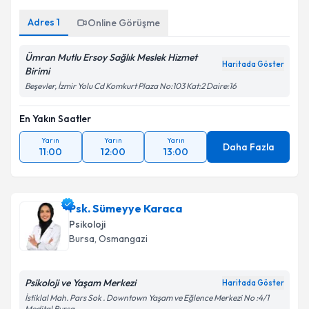
Adres
1
Online Görüşme
Ümran Mutlu Ersoy Sağlık Meslek Hizmet
Haritada Göster
Birimi
Beşevler, İzmir Yolu Cd Komkurt Plaza No:103 Kat:2 Daire:16
En Yakın Saatler
Yarın
Yarın
Yarın
Daha Fazla
11:00
12:00
13:00
Psk. Sümeyye Karaca
Psikoloji
Bursa
, Osmangazi
Psikoloji ve Yaşam Merkezi
Haritada Göster
İstiklal Mah. Pars Sok . Downtown Yaşam ve Eğlence Merkezi No :4/1
Medital Bursa