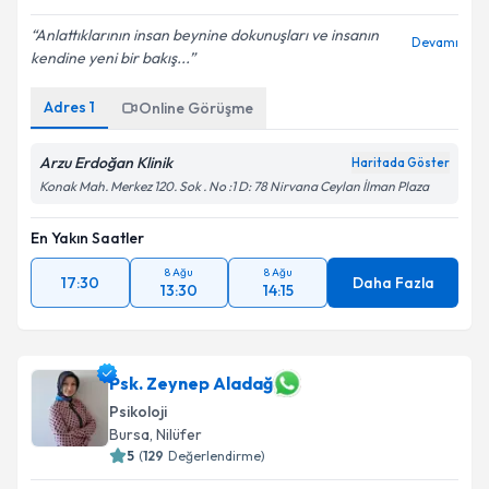
Anlattıklarının insan beynine dokunuşları ve insanın
Devamı
kendine yeni bir bakış...
Adres
1
Online Görüşme
Arzu Erdoğan Klinik
Haritada Göster
Konak Mah. Merkez 120. Sok . No :1 D: 78 Nirvana Ceylan İlman Plaza
En Yakın Saatler
8 Ağu
8 Ağu
17:30
Daha Fazla
13:30
14:15
Psk. Zeynep Aladağ
Psikoloji
Bursa
, Nilüfer
5
(
129
Değerlendirme)