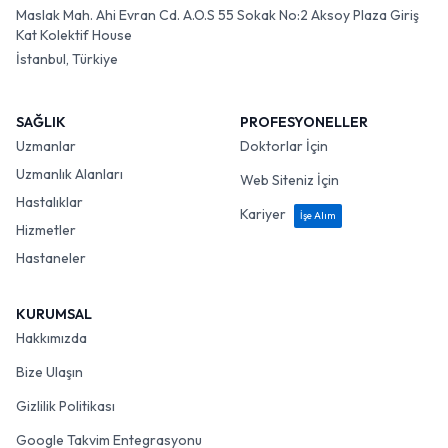
Maslak Mah. Ahi Evran Cd. A.O.S 55 Sokak No:2 Aksoy Plaza Giriş
Kat Kolektif House
İstanbul, Türkiye
SAĞLIK
PROFESYONELLER
Uzmanlar
Doktorlar İçin
Uzmanlık Alanları
Web Siteniz İçin
Hastalıklar
Kariyer
İşe Alım
Hizmetler
Hastaneler
KURUMSAL
Hakkımızda
Bize Ulaşın
Gizlilik Politikası
Google Takvim Entegrasyonu