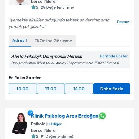
Bursa
, Nilüfer
5
(
24
Değerlendirme)
yemekte eksikler olduğunda tek tek söylersiniz ama
Devamı
yemek çok güzel...
Adres
1
Online Görüşme
Alesta Psikolojik Danışmanlık Merkezi
Haritada Göster
Barış mahallesi İkbal sokak Atalay 11 apartmanı No:15 Kat 2 Daire 4
En Yakın Saatler
10:00
13:00
14:00
Daha Fazla
Klinik Psikolog Arzu Erdoğan
Psikoloji
+
1
diğer
Bursa
, Nilüfer
5
(
91
Değerlendirme)