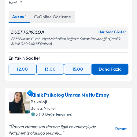
beri...
Adres
1
Online Görüşme
DÜET PSİKOLOJİ
Haritada Göster
FSM Bulvarı Cumhuriyet Mahallesi Yağmur Sokak Rızvanoğlu Çamlık
Sitesi C blok Kat:3 Daire:5
En Yakın Saatler
12:00
13:00
15:00
Daha Fazla
Klinik Psikolog Ümran Mutlu Ersoy
Psikoloji
Bursa
, Nilüfer
5
(
10
Değerlendirme)
Ümran Hanım son derece ilgili ve anlayışlıydı;
Devamı
iletişimimiz oldukça uyumlu...