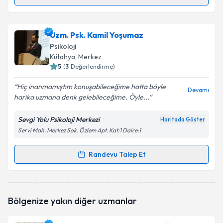
Randevu Takvimi Talebi
Psk. Saliha Mercan
için randevu takvimi talebi
Uzm. Psk. Kamil Yoşumaz
oluşturun. Size bu uzmandan randevu almanız için bir
Psikoloji
takvim hazırlandığında e-posta ile bilgilendireceğiz.
Kütahya
, Merkez
5
(
3
Değerlendirme)
E-posta Adresiniz
Hiç inanmamıştım konuşabileceğime hatta böyle
Devamı
harika uzmana denk gelebileceğime. Öyle...
Sevgi Yolu Psikoloji Merkezi
Haritada Göster
Kişisel verilerimin işlenmesine ilişkin
Aydınlatma
Servi Mah. Merkez Sok. Özlem Apt. Kat:1 Daire:1
Metni
'ni okudum ve kişisel verilerimin belirtilen
kapsamda işlenmesini kabul ediyorum.
Randevu Talep Et
Randevu Takvimi Talebi
Takvim Talebini Gönder
Uzm. Psk. Kamil Yoşumaz
için randevu takvimi talebi
Bölgenize yakın diğer uzmanlar
oluşturun. Size bu uzmandan randevu almanız için bir
takvim hazırlandığında e-posta ile bilgilendireceğiz.