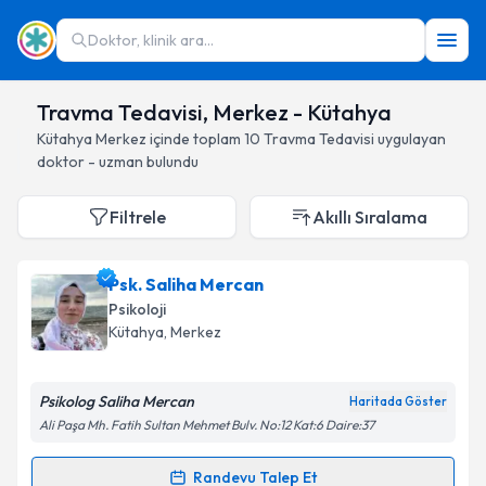
Doktor, klinik ara...
Travma Tedavisi, Merkez - Kütahya
Kütahya
Merkez
içinde toplam
10
Travma Tedavisi
uygulayan
doktor - uzman bulundu
Filtrele
Akıllı Sıralama
Psk. Saliha Mercan
Psikoloji
Kütahya
, Merkez
Psikolog Saliha Mercan
Haritada Göster
Ali Paşa Mh. Fatih Sultan Mehmet Bulv. No:12 Kat:6 Daire:37
Randevu Talep Et