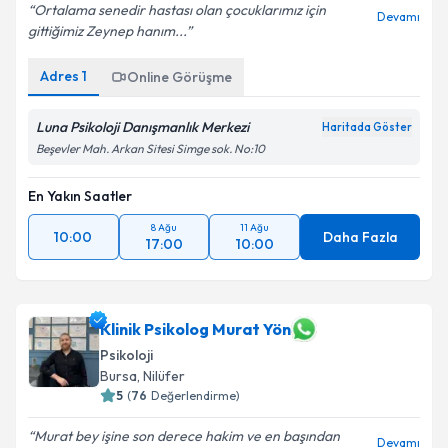
Ortalama senedir hastası olan çocuklarımız için
Devamı
gittiğimiz Zeynep hanım...
Adres
1
Online Görüşme
Luna Psikoloji Danışmanlık Merkezi
Haritada Göster
Beşevler Mah. Arkan Sitesi Simge sok. No:10
En Yakın Saatler
8 Ağu
11 Ağu
10:00
Daha Fazla
17:00
10:00
Klinik Psikolog Murat Yön
Psikoloji
Bursa
, Nilüfer
5
(
76
Değerlendirme)
Murat bey işine son derece hakim ve en başından
Devamı