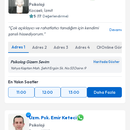
Psikoloji
Kocaeli
, İzmit
5
(
17
Değerlendirme)
Çok açıklayıcı ve rahatlatıcı tanıdığım için kendimi
Devamı
şanslı hissediyorum.
Adres
1
Adres
2
Adres
3
Adres
4
Online Görüşm
Psikolog Gizem Sevim
Haritada Göster
Yahya Kaptan Mah. Şehit Ergün Sk. No:53 Daire :9
En Yakın Saatler
11:00
12:00
13:00
Daha Fazla
Uzm. Psk. Emir Keteci
Psikoloji