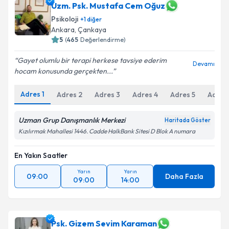
Uzm. Psk. Mustafa Cem Oğuz
E-posta Adresiniz
Psikoloji
+
1
diğer
Ankara
, Çankaya
5
(
465
Değerlendirme)
Kişisel verilerimin işlenmesine ilişkin
Aydınlatma
Gayet olumlu bir terapi herkese tavsiye ederim
Devamı
Metni
'ni okudum ve kişisel verilerimin belirtilen
hocam konusunda gerçekten...
kapsamda işlenmesini kabul ediyorum.
Adres
1
Adres
2
Adres
3
Adres
4
Adres
5
Adres
Takvim Talebini Gönder
Uzman Grup Danışmanlık Merkezi
Haritada Göster
Kızılırmak Mahallesi 1446. Cadde HalkBank Sitesi D Blok A numara
En Yakın Saatler
Yarın
Yarın
09:00
Daha Fazla
09:00
14:00
Psk. Gizem Sevim Karaman