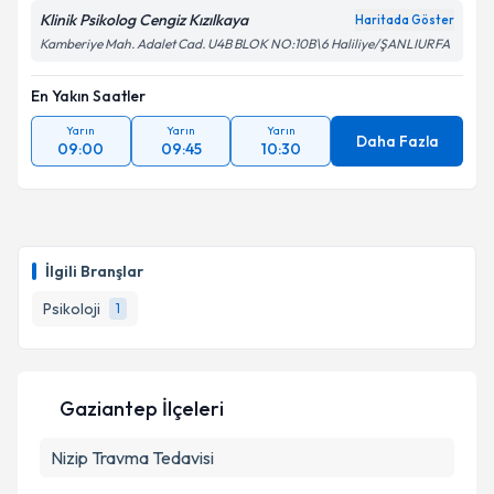
Klinik Psikolog Cengiz Kızılkaya
Haritada Göster
Kamberiye Mah. Adalet Cad. U4B BLOK NO:10B\6 Haliliye/ŞANLIURFA
En Yakın Saatler
Yarın
Yarın
Yarın
Daha Fazla
09:00
09:45
10:30
İlgili Branşlar
Psikoloji
1
Gaziantep İlçeleri
Nizip
Travma Tedavisi