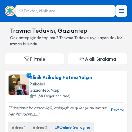
Doktor, klinik ara...
Travma Tedavisi, Gaziantep
Gaziantep
içinde toplam
2
Travma Tedavisi
uygulayan doktor -
uzman bulundu
Filtrele
Akıllı Sıralama
Klinik Psikolog Fatma Yalçın
Psikoloji
Gaziantep
, Nizip
5
(
58
Değerlendirme)
Sürecimiz boyunca ilgili, anlayışlı ve güler yüzlü olması,
Devamı
her ihtiyacımız...
Online Görüşme
Adres
1
Adres
2