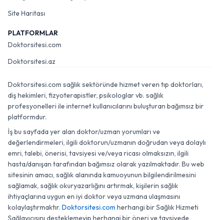
Site Haritası
PLATFORMLAR
Doktorsitesi.com
Doktorsitesi.az
Doktorsitesi.com sağlık sektöründe hizmet veren tıp doktorları,
diş hekimleri, fizyoterapistler, psikologlar vb. sağlık
profesyonelleri ile internet kullanıcılarını buluşturan bağımsız bir
platformdur.
İş bu sayfada yer alan doktor/uzman yorumları ve
değerlendirmeleri, ilgili doktorun/uzmanın doğrudan veya dolaylı
emri, talebi, önerisi, tavsiyesi ve/veya ricası olmaksızın, ilgili
hasta/danışan tarafından bağımsız olarak yazılmaktadır. Bu web
sitesinin amacı, sağlık alanında kamuoyunun bilgilendirilmesini
sağlamak, sağlık okuryazarlığını artırmak, kişilerin sağlık
ihtiyaçlarına uygun en iyi doktor veya uzmana ulaşmasını
kolaylaştırmaktır.
Doktorsitesi.com
herhangi bir Sağlık Hizmeti
Sağlayıcısını desteklemeyip herhangi bir öneri ve tavsiyede