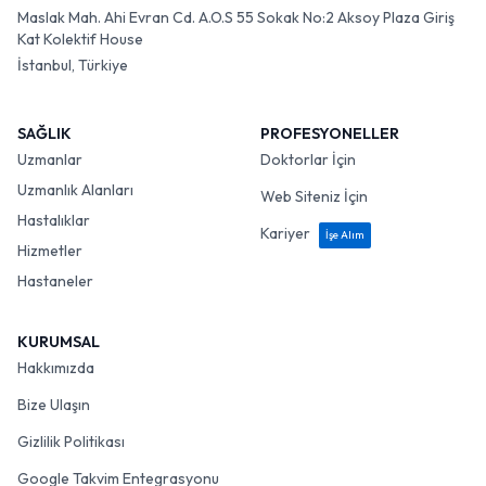
Maslak Mah. Ahi Evran Cd. A.O.S 55 Sokak No:2 Aksoy Plaza Giriş
Kat Kolektif House
İstanbul, Türkiye
SAĞLIK
PROFESYONELLER
Uzmanlar
Doktorlar İçin
Uzmanlık Alanları
Web Siteniz İçin
Hastalıklar
Kariyer
İşe Alım
Hizmetler
Hastaneler
KURUMSAL
Hakkımızda
Bize Ulaşın
Gizlilik Politikası
Google Takvim Entegrasyonu