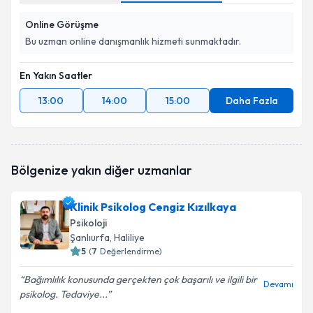
Online Görüşme
Bu uzman online danışmanlık hizmeti sunmaktadır.
En Yakın Saatler
13:00
14:00
15:00
Daha Fazla
Bölgenize yakın diğer uzmanlar
Klinik Psikolog Cengiz Kızılkaya
Psikoloji
Şanlıurfa
, Haliliye
5
(
7
Değerlendirme)
Bağımlılık konusunda gerçekten çok başarılı ve ilgili bir
Devamı
psikolog. Tedaviye...