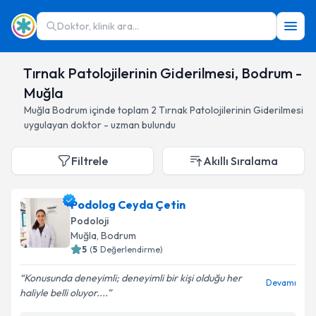
Doktor, klinik ara...
Tırnak Patolojilerinin Giderilmesi, Bodrum -
Muğla
Muğla
Bodrum
içinde toplam
2
Tırnak Patolojilerinin Giderilmesi
uygulayan doktor - uzman bulundu
Filtrele
Akıllı Sıralama
Podolog Ceyda Çetin
Podoloji
Muğla
, Bodrum
5
(
5
Değerlendirme)
Konusunda deneyimli; deneyimli bir kişi olduğu her
Devamı
haliyle belli oluyor....