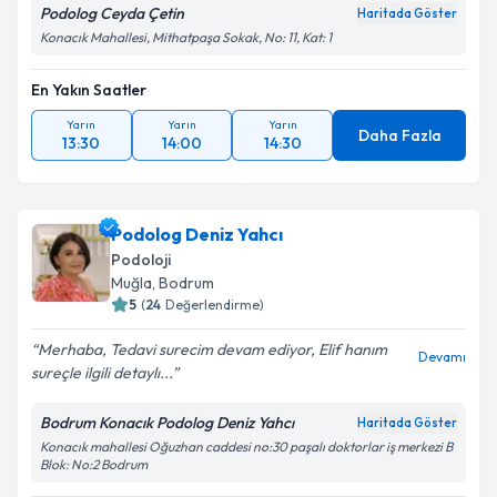
Podolog Ceyda Çetin
Haritada Göster
Konacık Mahallesi, Mithatpaşa Sokak, No: 11, Kat: 1
En Yakın Saatler
Yarın
Yarın
Yarın
Daha Fazla
13:30
14:00
14:30
Podolog Deniz Yahcı
Podoloji
Muğla
, Bodrum
5
(
24
Değerlendirme)
Merhaba, Tedavi surecim devam ediyor, Elif hanım
Devamı
sureçle ilgili detaylı...
Bodrum Konacık Podolog Deniz Yahcı
Haritada Göster
Konacık mahallesi Oğuzhan caddesi no:30 paşalı doktorlar iş merkezi B
Blok: No:2 Bodrum