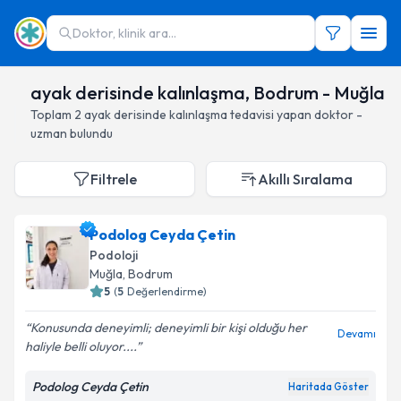
Doktor, klinik ara...
ayak derisinde kalınlaşma, Bodrum - Muğla
Toplam
2
ayak derisinde kalınlaşma
tedavisi yapan doktor -
uzman bulundu
Filtrele
Akıllı Sıralama
Podolog Ceyda Çetin
Podoloji
Muğla
, Bodrum
5
(
5
Değerlendirme)
Konusunda deneyimli; deneyimli bir kişi olduğu her
Devamı
haliyle belli oluyor....
Podolog Ceyda Çetin
Haritada Göster