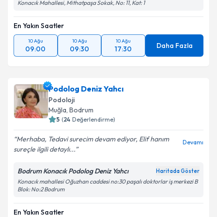
Konacık Mahallesi, Mithatpaşa Sokak, No: 11, Kat: 1
En Yakın Saatler
10 Ağu
10 Ağu
10 Ağu
Daha Fazla
09:00
09:30
17:30
Podolog Deniz Yahcı
Podoloji
Muğla
, Bodrum
5
(
24
Değerlendirme)
Merhaba, Tedavi surecim devam ediyor, Elif hanım
Devamı
sureçle ilgili detaylı...
Bodrum Konacık Podolog Deniz Yahcı
Haritada Göster
Konacık mahallesi Oğuzhan caddesi no:30 paşalı doktorlar iş merkezi B
Blok: No:2 Bodrum
En Yakın Saatler