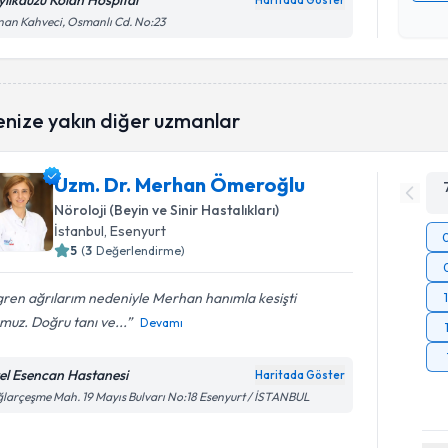
ylikdüzü Kolan Hospital
Haritada Göster
Kişisel
an Kahveci, Osmanlı Cd. No:23
okudum
işlenm
enize yakın diğer uzmanlar
Uzm. Dr. Merhan Ömeroğlu
Nöroloji (Beyin ve Sinir Hastalıkları)
İstanbul
, Esenyurt
5
(
3
Değerlendirme)
ren ağrılarım nedeniyle Merhan hanımla kesişti
muz. Doğru tanı ve...
Devamı
el Esencan Hastanesi
Haritada Göster
larçeşme Mah. 19 Mayıs Bulvarı No:18 Esenyurt / İSTANBUL