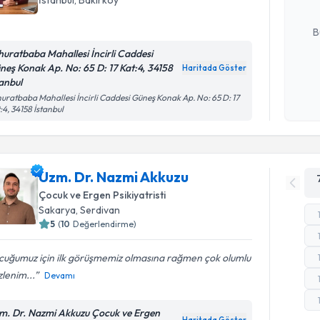
E-posta Ad
B
huratbaba Mahallesi İncirli Caddesi
neş Konak Ap. No: 65 D: 17 Kat:4, 34158
Haritada Göster
tanbul
Kişisel
okudum
uratbaba Mahallesi İncirli Caddesi Güneş Konak Ap. No: 65 D: 17
:4, 34158 İstanbul
işlenm
Uzm. Dr. Nazmi Akkuzu
Çocuk ve Ergen Psikiyatristi
Sakarya
, Serdivan
5
(
10
Değerlendirme)
cuğumuz için ilk görüşmemiz olmasına rağmen çok olumlu
izlenim...
Devamı
m. Dr. Nazmi Akkuzu Çocuk ve Ergen
Haritada Göster