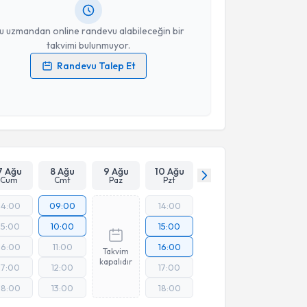
resiniz
u uzmandan online randevu alabileceğin bir
takvimi bulunmuyor.
Randevu Talep Et
 verilerimin işlenmesine ilişkin
Aydınlatma Metni
'ni
 ve kişisel verilerimin belirtilen kapsamda
esini kabul ediyorum.
Takvim Talebini Gönder
7 Ağu
8 Ağu
9 Ağu
10 Ağu
Cum
Cmt
Paz
Pzt
14:00
09:00
14:00
15:00
10:00
15:00
16:00
11:00
16:00
Takvim
kapalıdır
17:00
12:00
17:00
18:00
13:00
18:00