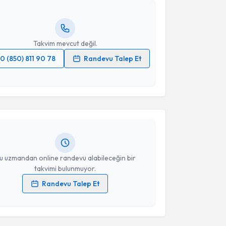
ında e-posta ile bilgilendireceğiz.
resiniz
Takvim mevcut değil.
0 (850) 811 90 78
Randevu Talep Et
akvimi Talebi
 verilerimin işlenmesine ilişkin
Aydınlatma Metni
'ni
 ve kişisel verilerimin belirtilen kapsamda
esini kabul ediyorum.
Mulla Bozkurt
için randevu takvimi talebi oluşturun.
andan randevu almanız için bir takvim
ında e-posta ile bilgilendireceğiz.
Takvim Talebini Gönder
resiniz
u uzmandan online randevu alabileceğin bir
takvimi bulunmuyor.
Randevu Talep Et
 verilerimin işlenmesine ilişkin
Aydınlatma Metni
'ni
 ve kişisel verilerimin belirtilen kapsamda
esini kabul ediyorum.