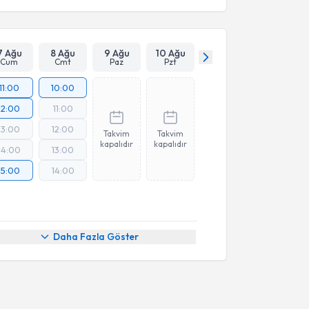
7 Ağu
8 Ağu
9 Ağu
10 Ağu
Cum
Cmt
Paz
Pzt
11:00
10:00
12:00
11:00
13:00
12:00
Takvim
Takvim
kapalıdır
kapalıdır
14:00
13:00
15:00
14:00
Daha Fazla Göster