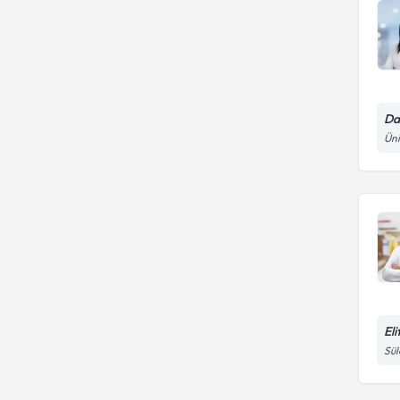
Da
Üni
El
Sül