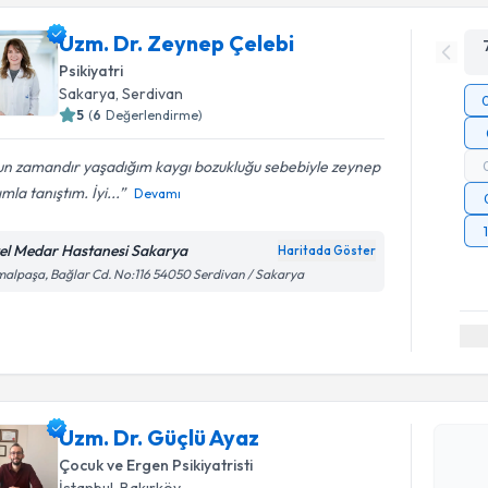
Uzm. Dr. Zeynep Çelebi
Psikiyatri
Sakarya
, Serdivan
5
(
6
Değerlendirme)
un zamandır yaşadığım kaygı bozukluğu sebebiyle zeynep
mla tanıştım. İyi...
Devamı
el Medar Hastanesi Sakarya
Haritada Göster
alpaşa, Bağlar Cd. No:116 54050 Serdivan / Sakarya
Randevu T
Uzm. Dr. 
Uzm. Dr. Güçlü Ayaz
bu uzmandan
posta ile bi
Çocuk ve Ergen Psikiyatristi
İstanbul
, Bakırköy