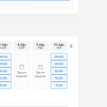
 verilerimin işlenmesine ilişkin
Aydınlatma Metni
'ni
 ve kişisel verilerimin belirtilen kapsamda
esini kabul ediyorum.
Takvim Talebini Gönder
7 Ağu
8 Ağu
9 Ağu
10 Ağu
Cum
Cmt
Paz
Pzt
09:00
09:00
09:30
09:30
10:00
10:00
Takvim
Takvim
kapalıdır
kapalıdır
10:30
10:30
11:00
11:00