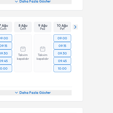
Daha Fazla Göster
7 Ağu
8 Ağu
9 Ağu
10 Ağu
Cum
Cmt
Paz
Pzt
09:00
09:00
09:15
09:15
09:30
09:30
Takvim
Takvim
kapalıdır
kapalıdır
09:45
09:45
10:00
10:00
akvimi Talebi
Daha Fazla Göster
Didem Tezen
için randevu takvimi talebi oluşturun.
andan randevu almanız için bir takvim