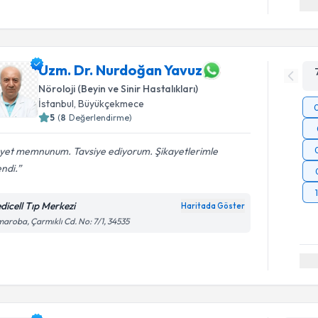
Uzm. Dr. Nurdoğan Yavuz
Nöroloji (Beyin ve Sinir Hastalıkları)
İstanbul
, Büyükçekmece
5
(
8
Değerlendirme)
yet memnunum. Tavsiye ediyorum. Şikayetlerimle
endi.
dicell Tıp Merkezi
Haritada Göster
aroba, Çarmıklı Cd. No: 7/1, 34535
Randevu T
Uzm. Dr. 
Size bu uzm