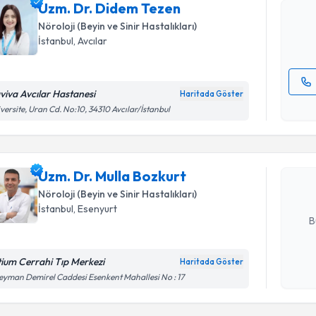
Uzm. Dr. Didem Tezen
hazırlandığ
Nöroloji (Beyin ve Sinir Hastalıkları)
E-posta Ad
İstanbul
, Avcılar
viva Avcılar Hastanesi
Haritada Göster
Randevu T
Kişisel
versite, Uran Cd. No:10, 34310 Avcılar/İstanbul
okudum
işlenm
Uzm. Dr. 
Size bu uzm
Uzm. Dr. Mulla Bozkurt
hazırlandığ
Nöroloji (Beyin ve Sinir Hastalıkları)
E-posta Ad
İstanbul
, Esenyurt
B
itium Cerrahi Tıp Merkezi
Haritada Göster
Kişisel
eyman Demirel Caddesi Esenkent Mahallesi No : 17
okudum
işlenm