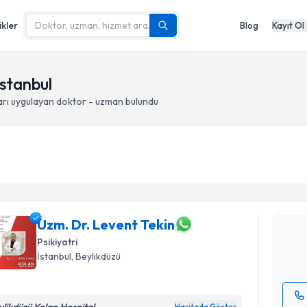
ikler
Blog
Kayıt Ol
İstanbul
arı
uygulayan doktor - uzman bulundu
Randevu T
Uzm. Dr. 
Size bu uzm
hazırlandığ
Uzm. Dr. Levent Tekin
Psikiyatri
E-posta Ad
İstanbul
, Beylikdüzü