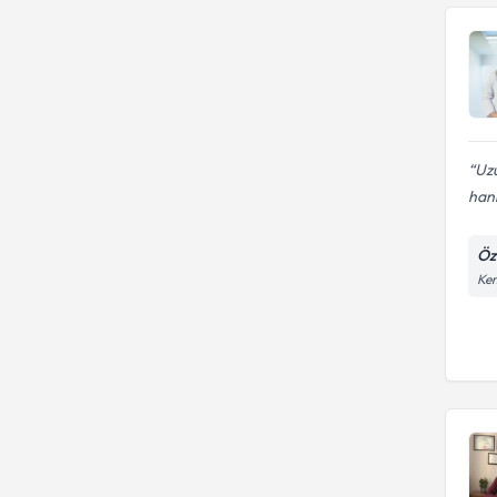
Uz
hanı
Öz
Kem