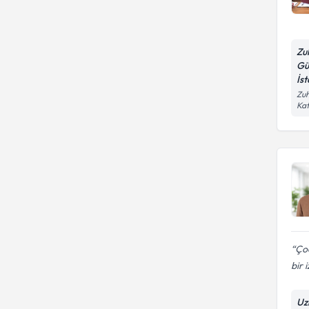
Zu
Gü
İs
Zuh
Kat
Ço
bir 
Uz