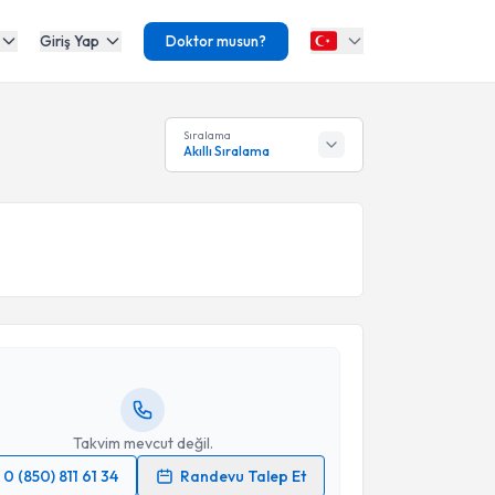
Giriş Yap
Doktor musun?
Sıralama
Akıllı Sıralama
akvimi Talebi
Levent Tekin
için randevu takvimi talebi oluşturun.
andan randevu almanız için bir takvim
ında e-posta ile bilgilendireceğiz.
resiniz
Takvim mevcut değil.
0 (850) 811 61 34
Randevu Talep Et