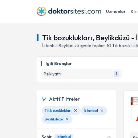
Uzmanlar
Klin
Tik bozuklukları, Beylikdüzü - 
İstanbul
Beylikdüzü
içinde toplam
10
Tik bozuklukl
İlgili Branşlar
Psikiyatri
1
Aktif Filtreler
Tik bozuklukları
İstanbul
Beylikdüzü
Şehir
İstanbul