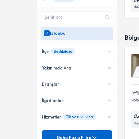
Be
Adn
İstanbul
Bölg
İlçe
Beylikdüzü
Yakınımda Ara
Branşlar
Konumuma yakın uzmanları
Ataşehir
göster
Mig
Esenyurt
yolu
İlgi Alanları
Avcılar
Öz
Hizmetler
Tik bozuklukları
Psikiyatri
Bağ
Bakırköy
Mezuniyet
Alkol Bağımlılığı
Daha Fazla Filtre
Beylikdüzü