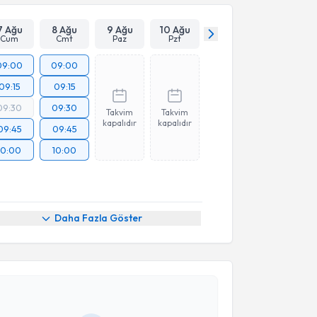
Takvim Talebini Gönder
7 Ağu
8 Ağu
9 Ağu
10 Ağu
Cum
Cmt
Paz
Pzt
09:00
09:00
09:15
09:15
09:30
09:30
Takvim
Takvim
kapalıdır
kapalıdır
09:45
09:45
10:00
10:00
Daha Fazla Göster
akvimi Talebi
Güçlü Ayaz
için randevu takvimi talebi oluşturun. Size
 randevu almanız için bir takvim hazırlandığında e-
lgilendireceğiz.