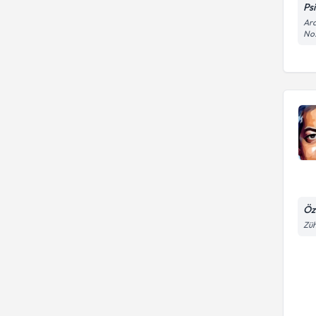
Psi
Ara
No:
Öz
Züh