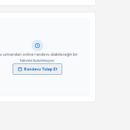
akvimi Talebi
Takvim Talebini Gönder
Mehmet Ali Bereketoğlu
için randevu takvimi talebi
Size bu uzmandan randevu almanız için bir takvim
ında e-posta ile bilgilendireceğiz.
resiniz
u uzmandan online randevu alabileceğin bir
takvimi bulunmuyor.
Randevu Talep Et
 verilerimin işlenmesine ilişkin
Aydınlatma Metni
'ni
 ve kişisel verilerimin belirtilen kapsamda
esini kabul ediyorum.
Takvim Talebini Gönder