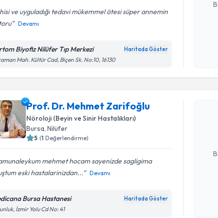
B
hisi ve uyguladığı tedavi mükemmel ötesi süper annemin
toru
Devamı
Kişisel
okudum
rtom Biyofiz Nilüfer Tıp Merkezi
Haritada Göster
işlenm
aman Mah. Kültür Cad, Biçen Sk. No:10, 16130
Randevu T
Prof. Dr.
Prof. Dr. Mehmet Zarifoğlu
oluşturun. 
Nöroloji (Beyin ve Sinir Hastalıkları)
hazırlandığ
Bursa
, Nilüfer
5
(
1
Değerlendirme)
E-posta Ad
B
lamunaleykum mehmet hocam sayenizde sagligima
ştum eski hastalarinizdan...
Devamı
Kişisel
okudum
dicana Bursa Hastanesi
Haritada Göster
işlenm
nluk, İzmir Yolu Cd No: 41