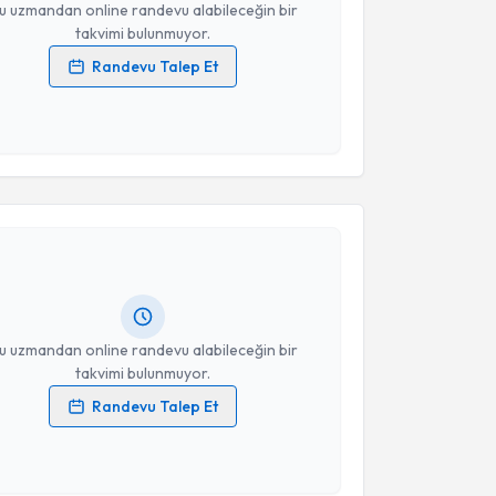
u uzmandan online randevu alabileceğin bir
takvimi bulunmuyor.
Randevu Talep Et
 verilerimin işlenmesine ilişkin
Aydınlatma Metni
'ni
 ve kişisel verilerimin belirtilen kapsamda
esini kabul ediyorum.
akvimi Talebi
Takvim Talebini Gönder
 Mehmet Zarifoğlu
için randevu takvimi talebi
Size bu uzmandan randevu almanız için bir takvim
ında e-posta ile bilgilendireceğiz.
resiniz
u uzmandan online randevu alabileceğin bir
takvimi bulunmuyor.
Randevu Talep Et
 verilerimin işlenmesine ilişkin
Aydınlatma Metni
'ni
 ve kişisel verilerimin belirtilen kapsamda
esini kabul ediyorum.