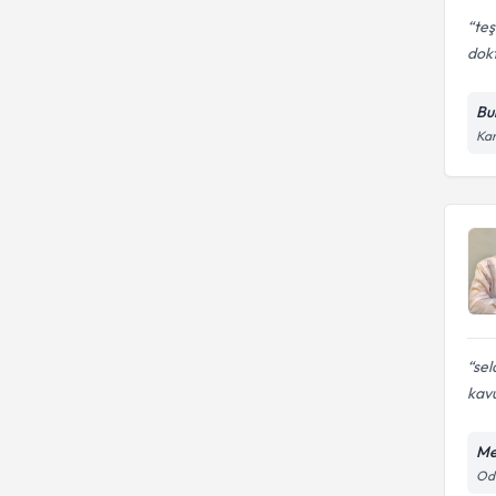
teş
dok
Bu
Kar
se
kavu
Me
Odu