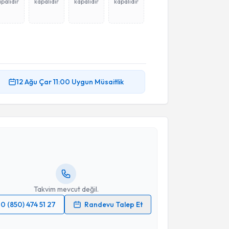
palıdır
kapalıdır
kapalıdır
kapalıdır
12 Ağu
Çar
11:00
Uygun Müsaitlik
akvimi Talebi
Necdet Karlı
için randevu takvimi talebi oluşturun.
andan randevu almanız için bir takvim
ında e-posta ile bilgilendireceğiz.
resiniz
Takvim mevcut değil.
0 (850) 474 51 27
Randevu Talep Et
 verilerimin işlenmesine ilişkin
Aydınlatma Metni
'ni