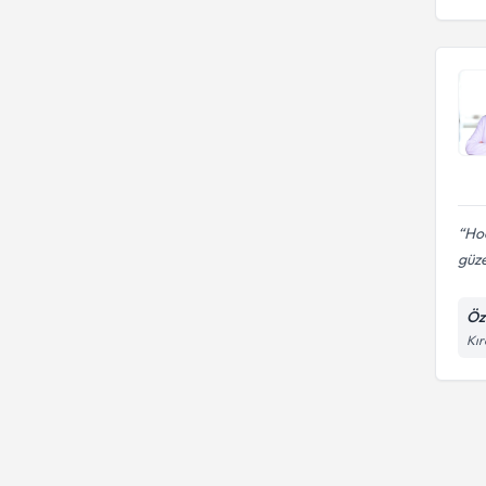
Ho
güze
Öz
Kır