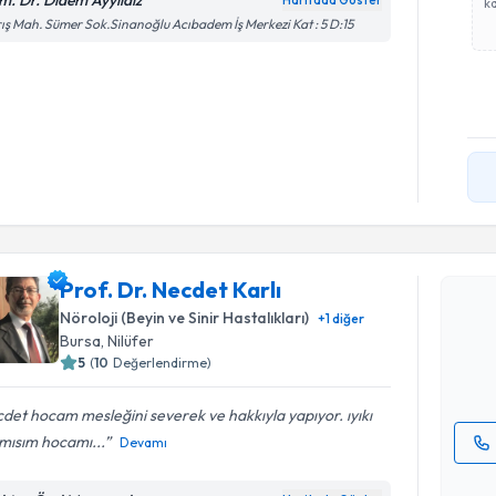
m. Dr. Didem Ayyıldız
Haritada Göster
ka
ış Mah. Sümer Sok.Sinanoğlu Acıbadem İş Merkezi Kat : 5 D:15
Randevu T
Prof. Dr. 
Prof. Dr. Necdet Karlı
Size bu uzm
Nöroloji (Beyin ve Sinir Hastalıkları)
+
1
diğer
hazırlandığ
Bursa
, Nilüfer
5
(
10
Değerlendirme)
E-posta Ad
det hocam mesleğini severek ve hakkıyla yapıyor. ıyıkı
mısım hocamı...
Devamı
Kişisel