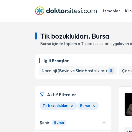
Uzmanlar
Klin
Tik bozuklukları, Bursa
Bursa
içinde toplam
6
Tik bozuklukları
uygulayan d
İlgili Branşlar
Nöroloji (Beyin ve Sinir Hastalıkları)
Çocuk
5
Aktif Filtreler
Tik bozuklukları
Bursa
Şehir
Bursa