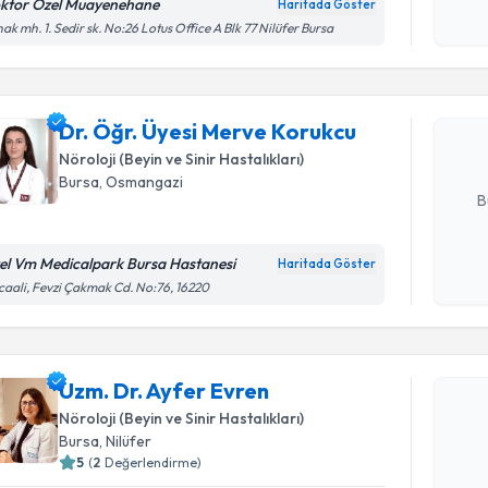
okudum
ktor Özel Muayenehane
Haritada Göster
Randevu T
işlenm
ak mh. 1. Sedir sk. No:26 Lotus Office A Blk 77 Nilüfer Bursa
Dr. Öğr. 
oluşturun. 
Dr. Öğr. Üyesi Merve Korukcu
hazırlandığ
Nöroloji (Beyin ve Sinir Hastalıkları)
E-posta Ad
Bursa
, Osmangazi
B
el Vm Medicalpark Bursa Hastanesi
Haritada Göster
Kişisel
caali, Fevzi Çakmak Cd. No:76, 16220
okudum
Randevu T
işlenm
Uzm. Dr. 
Uzm. Dr. Ayfer Evren
Size bu uzm
Nöroloji (Beyin ve Sinir Hastalıkları)
hazırlandığ
Bursa
, Nilüfer
5
(
2
Değerlendirme)
E-posta Ad