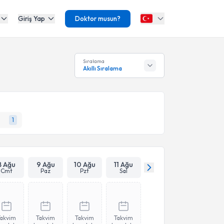
Giriş Yap
Doktor musun?
Sıralama
Akıllı Sıralama
1
8 Ağu
9 Ağu
10 Ağu
11 Ağu
Cmt
Paz
Pzt
Sal
Takvim
Takvim
Takvim
Takvim