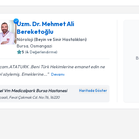
Randevu T
Uzm. Dr. Mehmet Ali
Uzm. Dr. 
Bereketoğlu
oluşturun. 
hazırlandığ
Nöroloji (Beyin ve Sinir Hastalıkları)
Bursa
, Osmangazi
E-posta Ad
5
(
4
Değerlendirme)
B
cam.ATATURK .Beni Türk Hekimlerine emanet edin ne
l söylemiş. Emeklerine...
Devamı
Kişisel
okudum
el Vm Medicalpark Bursa Hastanesi
Haritada Göster
işlenm
caali, Fevzi Çakmak Cd. No:76, 16220