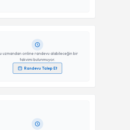
 ve kişisel verilerimin belirtilen kapsamda
akvimi Talebi
esini kabul ediyorum.
Üyesi Merve Korukcu
için randevu takvimi talebi
Takvim Talebini Gönder
Size bu uzmandan randevu almanız için bir takvim
ında e-posta ile bilgilendireceğiz.
resiniz
u uzmandan online randevu alabileceğin bir
takvimi bulunmuyor.
Randevu Talep Et
 verilerimin işlenmesine ilişkin
Aydınlatma Metni
'ni
 ve kişisel verilerimin belirtilen kapsamda
akvimi Talebi
esini kabul ediyorum.
Ayfer Evren
için randevu takvimi talebi oluşturun.
Takvim Talebini Gönder
andan randevu almanız için bir takvim
ında e-posta ile bilgilendireceğiz.
resiniz