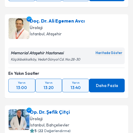
Doç. Dr. Ali Egemen Avcı
Üroloji
İstanbul
, Ataşehir
Memorial Ataşehir Hastanesi
Haritada Göster
Küçükbakkalköy, Vedat Günyol Cd. No:28-30
En Yakın Saatler
Yarın
Yarın
Yarın
Daha Fazla
13:00
13:20
13:40
Op. Dr. Şefik Çitçi
Üroloji
İstanbul
, Bahçelievler
5
(
22
Değerlendirme)