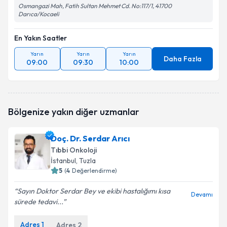
Osmangazi Mah, Fatih Sultan Mehmet Cd. No:117/1, 41700
Darıca/Kocaeli
En Yakın Saatler
Yarın
Yarın
Yarın
Daha Fazla
09:00
09:30
10:00
Bölgenize yakın diğer uzmanlar
Doç. Dr. Serdar Arıcı
Tıbbi Onkoloji
İstanbul
, Tuzla
5
(
4
Değerlendirme)
Sayın Doktor Serdar Bey ve ekibi hastalığımı kısa
Devamı
sürede tedavi...
Adres
1
Adres
2