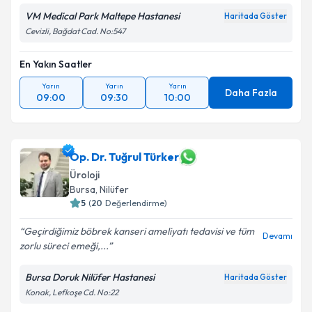
VM Medical Park Maltepe Hastanesi
Haritada Göster
Cevizli, Bağdat Cad. No:547
En Yakın Saatler
Yarın
Yarın
Yarın
Daha Fazla
09:00
09:30
10:00
Op. Dr. Tuğrul Türker
Üroloji
Bursa
, Nilüfer
5
(
20
Değerlendirme)
Geçirdiğimiz böbrek kanseri ameliyatı tedavisi ve tüm
Devamı
zorlu süreci emeği,...
Bursa Doruk Nilüfer Hastanesi
Haritada Göster
Konak, Lefkoşe Cd. No:22