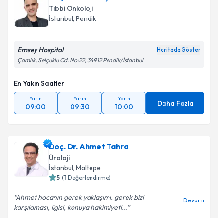
talebi oluşturun. Size bu uzmandan randevu almanız
Tıbbi Onkoloji
için bir takvim hazırlandığında e-posta ile
İstanbul
, Pendik
bilgilendireceğiz.
E-posta Adresiniz
Emsey Hospital
Haritada Göster
Çamlık, Selçuklu Cd. No:22, 34912 Pendik/İstanbul
En Yakın Saatler
Kişisel verilerimin işlenmesine ilişkin
Aydınlatma
Yarın
Yarın
Yarın
Metni
'ni okudum ve kişisel verilerimin belirtilen
Daha Fazla
09:00
09:30
10:00
kapsamda işlenmesini kabul ediyorum.
Takvim Talebini Gönder
Doç. Dr. Ahmet Tahra
Üroloji
İstanbul
, Maltepe
5
(
1
Değerlendirme)
Ahmet hocanın gerek yaklaşımı, gerek bizi
Devamı
karşılaması, ilgisi, konuya hakimiyeti...