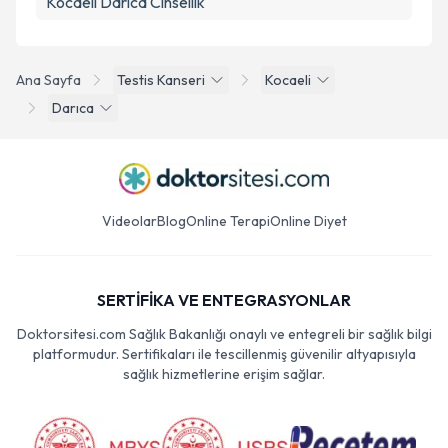
Kocaeli Darıca Cinsellik
Ana Sayfa
Testis Kanseri
Kocaeli
Darıca
Videolar
Blog
Online Terapi
Online Diyet
SERTİFİKA VE ENTEGRASYONLAR
Doktorsitesi.com Sağlık Bakanlığı onaylı ve entegreli bir sağlık bilgi
platformudur. Sertifikaları ile tescillenmiş güvenilir altyapısıyla
sağlık hizmetlerine erişim sağlar.