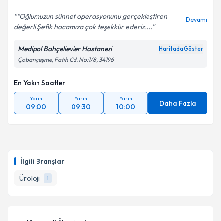
"Oğlumuzun sünnet operasyonunu gerçekleştiren
Devamı
değerli Şefik hocamıza çok teşekkür ederiz....
Medipol Bahçelievler Hastanesi
Haritada Göster
Çobançeşme, Fatih Cd. No:1/8, 34196
En Yakın Saatler
Yarın
Yarın
Yarın
Daha Fazla
09:00
09:30
10:00
İlgili Branşlar
Üroloji
1