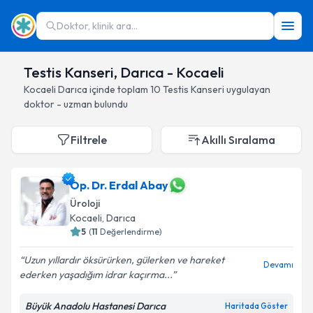
Doktor, klinik ara...
Testis Kanseri, Darıca - Kocaeli
Kocaeli
Darıca
içinde toplam
10
Testis Kanseri
uygulayan
doktor - uzman bulundu
Filtrele
Akıllı Sıralama
Op. Dr. Erdal Abay
Üroloji
Kocaeli
, Darıca
5
(
11
Değerlendirme)
Uzun yıllardır öksürürken, gülerken ve hareket
Devamı
ederken yaşadığım idrar kaçırma...
Büyük Anadolu Hastanesi Darıca
Haritada Göster