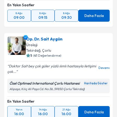
En Yakın Saatler
8 Ağu
8 Ağu
8 Ağu
Daha Fazla
09:00
09:15
09:30
Op. Dr. Sait Aygün
Üroloji
Tekirdağ
, Çorlu
5
(
41
Değerlendirme)
Doktor Sait bey çok güler yüzlü ılımlı hastasıyla iletişimi
Devamı
çok...
Özel Optimed International Çorlu Hastanesi
Haritada Göster
Alipaşa, Kılıç Ali Paşa Cd. No:36, 59850 Çorlu/Tekirdağ
En Yakın Saatler
Yarın
14 Ağu
21 Ağu
Daha Fazla
16:00
16:00
16:00