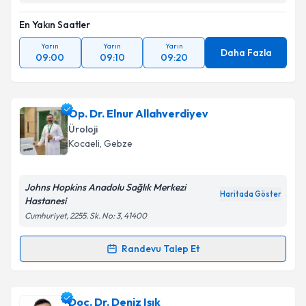
En Yakın Saatler
Yarın
Yarın
Yarın
Daha Fazla
09:00
09:10
09:20
Op. Dr. Elnur Allahverdiyev
Üroloji
Kocaeli
, Gebze
Johns Hopkins Anadolu Sağlık Merkezi
Haritada Göster
Hastanesi
Cumhuriyet, 2255. Sk. No: 3, 41400
Randevu Talep Et
Randevu Takvimi Talebi
Op. Dr. Elnur Allahverdiyev
için randevu takvimi
Doç. Dr. Deniz Işık