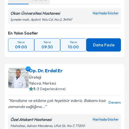
Okan Üniversitesi Hastanesi
Haritada Göster
İçmeler mah, Aydınlı Yolu Cd. No:2, 34947
En Yakın Saatler
Yarın
Yarın
Yarın
Daha Fazla
09:00
09:30
10:00
Op. Dr. Erdal Er
Üroloji
Yalova
, Merkez
5
(
1
Değerlendirme)
Kendisine ve ekibine çok teşekkür ederiz. Babamı kısa
Devamı
zamanda sağlığına...
Özel Atakent Hastanesi
Haritada Göster
Mahallesi, Adnan Menderes, Ufuk Sk. No:7, 77200