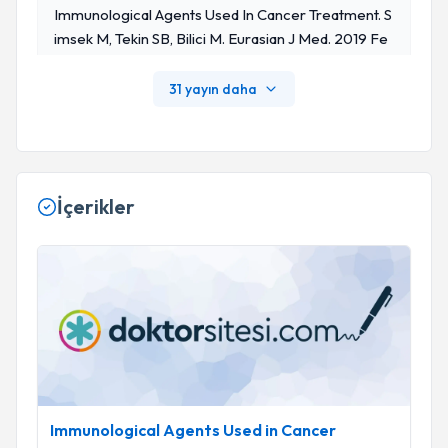
Immunological Agents Used In Cancer Treatment. S
Imsek M, Tekin SB, Bilici M. Eurasian J Med. 2019 Fe
B;51(1):90-94. Doi: 10.5152/eurasianjmed.2018.1819
4. Epub 2018 Nov 30. PMID: 30911265
31 yayın daha
İçerikler
Immunological Agents Used in Cancer Treatment.
Immunological Agents Used in Cancer