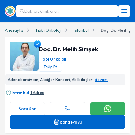
Doktor, klinik ara...
Anasayfa
Tıbbi Onkoloji
İstanbul
Doç. Dr. Melih Şi
Doç. Dr. Melih Şimşek
Tıbbi Onkoloji
Takip Et
Doç. Dr. Melih Şimşek Profil Fotoğrafı
Adenokarsinom, Akciğer Kanseri, Akıllı ilaçlar
devamı
İstanbul
1 Adres
Soru Sor
Randevu Al