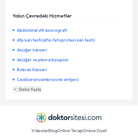
Yakın Çevredeki Hizmetler
Abdominal ultrasonografi
Afp kan testi(alfa-fetoprotein kan testi)
Akciğer kanseri
Akciğer ve plevra biyopsisi
Böbrek Kanseri
Cea(karsinoembriyonik antijen)
Daha fazla
Videolar
Blog
Online Terapi
Online Diyet