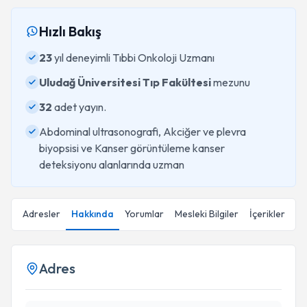
Hızlı Bakış
23
yıl deneyimli Tıbbi Onkoloji Uzmanı
Uludağ Üniversitesi Tıp Fakültesi
mezunu
32
adet yayın.
Abdominal ultrasonografi, Akciğer ve plevra
biyopsisi ve Kanser görüntüleme kanser
deteksiyonu alanlarında uzman
Adresler
Hakkında
Yorumlar
Mesleki Bilgiler
İçerikler
Adres