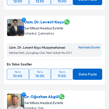
12:00
12:30
13:00
Uzm. Dr. Levent Koçu
Sertifikalı Medikal Estetik
İstanbul
,
Çekmeköy
Uzm. Dr. Levent Koçu Muayenehanesi
Haritada Göster
Merkez Mah. Çavuşbaşı Cad. Vezir Sokak No:2 D:1
En Yakın Saatler
Yarın
Yarın
Yarın
Daha Fazla
10:00
10:30
11:00
Dr. Oğuzhan Akgül
Sertifikalı Medikal Estetik
İstanbul
,
Şişli