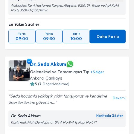
Acıbadem Kent Hastanesi Karşısı, Ataşehir, 8216. Sk. Rezerve Apt Kat:1
No:5, 35000 Çiğli/İzmir
En Yakın Saatler
Yarın
Yarın
Yarın
Daha Fazla
09:00
09:30
10:00
Dr. Seda Akkum
Geleneksel ve Tamamlayıcı Tıp
+
3
diğer
Ankara
,
Çankaya
5
(
7
Değerlendirme)
Seda hocamla yaklaşık yıldır tanışıyoruz ve kendisine
Devamı
önerilerilerine güvenim...
Dr. Seda Akkum
Haritada Göster
Kızılırmak Mah Dumlupınar Blv A No:9/A İç Kapı No 671