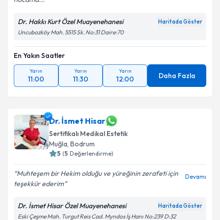
Dr. Hakkı Kurt Özel Muayenehanesi
Haritada Göster
Uncubozköy Mah. 5515 Sk. No:31 Daire:70
En Yakın Saatler
Yarın
Yarın
Yarın
Daha Fazla
11:00
11:30
12:00
Dr. İsmet Hisar
Sertifikalı Medikal Estetik
Muğla
,
Bodrum
5
(
5
Değerlendirme)
Muhteşem bir Hekim olduğu ve yüreğinin zerafeti için
Devamı
teşekkür ederim
Dr. İsmet Hisar Özel Muayenehanesi
Haritada Göster
Eski Çeşme Mah. Turgut Reis Cad. Myndos İş Hanı No:239 D:32