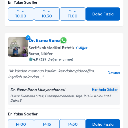
En Yakın Saatler
Yarın
Yarın
Yarın
Daha Fazla
10:00
10:30
11:00
Dr. Esma Rona
Sertifikalı Medikal Estetik
+
1
diğer
Bursa
,
Nilüfer
4.9
(
329
Değerlendirme)
İlk kürden memnun kaldım. kez daha gideceğim.
Devamı
İnşallah onlardan...
Dr. Esma Rona Muayenehanesi
Haritada Göster
Bulvar Diamond Sitesi, Esentepe mahallesi, Yeşil, 160 Sk A blok Kat 3
Daire 3
En Yakın Saatler
14:00
14:15
14:30
Daha Fazla