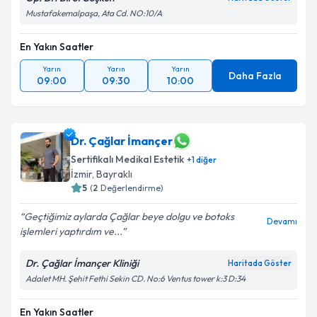
Mustafakemalpaşa, Ata Cd. NO:10/A
En Yakın Saatler
Yarın
Yarın
Yarın
Daha Fazla
09:00
09:30
10:00
Dr. Çağlar İmançer
Sertifikalı Medikal Estetik
+
1
diğer
İzmir
,
Bayraklı
5
(
2
Değerlendirme)
Geçtiğimiz aylarda Çağlar beye dolgu ve botoks
Devamı
işlemleri yaptırdım ve...
Dr. Çağlar İmançer Kliniği
Haritada Göster
Adalet MH. Şehit Fethi Sekin CD. No:6 Ventus tower k:3 D:34
En Yakın Saatler