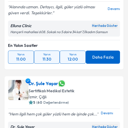
Alanında uzman. Detaycı, ilgili, güler yüzlü olması
Devamı
güven verdi. Teşekkürler.
Elluna Clinic
Haritada Göster
Hançerli mahallesi 608. Sokak no 5 daire 34 kat 7,İlkadım Samsun
En Yakın Saatler
Yarın
Yarın
Yarın
Daha Fazla
11:00
11:30
12:00
Dr. Şule Yaşar
Sertifikalı Medikal Estetik
İzmir
,
Çiğli
5
(
60
Değerlendirme)
Devamı
Hem ilgili hem çok güler yüzlü hem de işinde çok...
Dr. Şule Yaşar
Haritada Göster