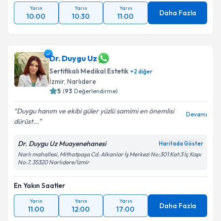
Yarın
Yarın
Yarın
Daha Fazla
10:00
10:30
11:00
Dr. Duygu Uz
Sertifikalı Medikal Estetik
+
2
diğer
İzmir
,
Narlıdere
5
(
93
Değerlendirme)
Duygu hanım ve ekibi güler yüzlü samimi en önemlisi
Devamı
dürüst...
Dr. Duygu Uz Muayenehanesi
Haritada Göster
Narlı mahallesi, Mithatpaşa Cd. Alkanlar İş Merkezi No:301 Kat:3 İç Kapı
No:7, 35320 Narlıdere/İzmir
En Yakın Saatler
Yarın
Yarın
Yarın
Daha Fazla
11:00
12:00
17:00