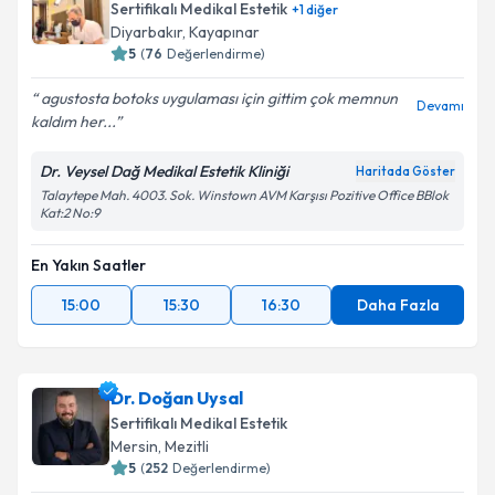
Sertifikalı Medikal Estetik
+
1
diğer
Diyarbakır
,
Kayapınar
5
(
76
Değerlendirme)
agustosta botoks uygulaması için gittim çok memnun
Devamı
kaldım her...
Dr. Veysel Dağ Medikal Estetik Kliniği
Haritada Göster
Talaytepe Mah. 4003. Sok. Winstown AVM Karşısı Pozitive Office BBlok
Kat:2 No:9
En Yakın Saatler
15:00
15:30
16:30
Daha Fazla
Dr. Doğan Uysal
Sertifikalı Medikal Estetik
Mersin
,
Mezitli
5
(
252
Değerlendirme)