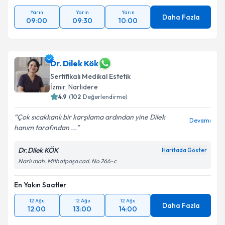
Yarın
Yarın
Yarın
Daha Fazla
09:00
09:30
10:00
Dr. Dilek Kök
Sertifikalı Medikal Estetik
İzmir
,
Narlıdere
4.9
(
102
Değerlendirme)
Çok sıcakkanlı bir karşılama ardından yine Dilek
Devamı
hanım tarafından ...
Dr.Dilek KÖK
Haritada Göster
Narlı mah. Mithatpaşa cad. No 266-c
En Yakın Saatler
12 Ağu
12 Ağu
12 Ağu
Daha Fazla
12:00
13:00
14:00