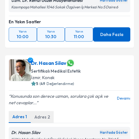
Uzm. Dr. Remzi Güzel Muayenehanesi
Haritada Göster
Kasımpaşa Mahallesi 1046 Sokak Özgüven İş Merkezi No:5 Daire:6
En Yakın Saatler
Yarın
Yarın
Yarın
Daha Fazla
10:00
10:30
11:00
Dr. Hasan Silav
Sertifikalı Medikal Estetik
İzmir
,
Konak
5
(
49
Değerlendirme)
Konusunda son derece uzman, sorulara çok açık ve
Devamı
net cevaplar...
Adres
1
Adres
2
Dr. Hasan Silav
Haritada Göster