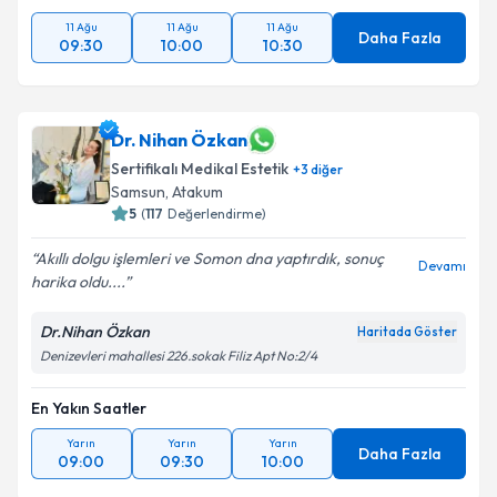
11 Ağu
11 Ağu
11 Ağu
Daha Fazla
09:30
10:00
10:30
Dr. Nihan Özkan
Sertifikalı Medikal Estetik
+
3
diğer
Samsun
,
Atakum
5
(
117
Değerlendirme)
Akıllı dolgu işlemleri ve Somon dna yaptırdık, sonuç
Devamı
harika oldu....
Dr.Nihan Özkan
Haritada Göster
Denizevleri mahallesi 226.sokak Filiz Apt No:2/4
En Yakın Saatler
Yarın
Yarın
Yarın
Daha Fazla
09:00
09:30
10:00