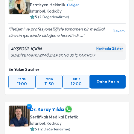
Pratisyen Hekimlik
+
1
diğer
İstanbul
,
Kadıköy
5
(
2
Değerlendirme)
İletişimi ve profesyonelliğiyle tamamen bir medikal
Devamı
sürecin içerisinde olduğumu hissettirdi....
AYŞEGÜL İÇKİN
Haritada Göster
SUADİYE MAH KAZIM ÖZALP SK NO 30 İÇ KAPI NO 7
En Yakın Saatler
Yarın
Yarın
Yarın
Daha Fazla
11:00
11:30
12:00
Dr. Koray Yıldız
Sertifikalı Medikal Estetik
İstanbul
,
Kadıköy
5
(
12
Değerlendirme)