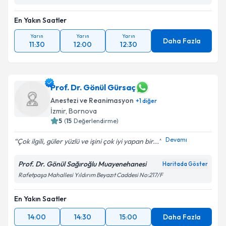
En Yakın Saatler
Yarın
Yarın
Yarın
Daha Fazla
11:30
12:00
12:30
Prof. Dr. Gönül Gürsaç
Anestezi ve Reanimasyon
+
1
diğer
İzmir
,
Bornova
5
(
15
Değerlendirme)
Devamı
Çok ilgili, güler yüzlü ve işini çok iyi yapan bir...
Prof. Dr. Gönül Sağıroğlu Muayenehanesi
Haritada Göster
Rafetpaşa Mahallesi Yıldırım Beyazıt Caddesi No:217/F
En Yakın Saatler
14:00
14:30
15:00
Daha Fazla