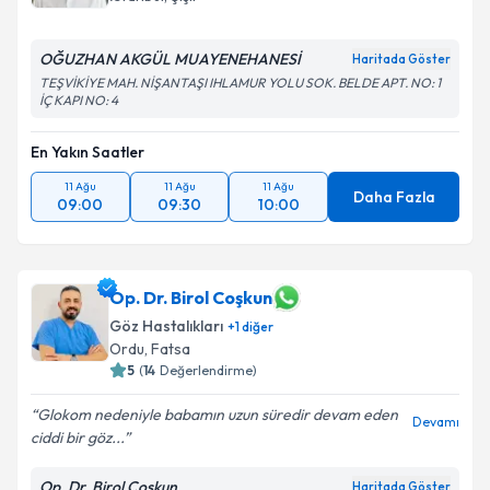
OĞUZHAN AKGÜL MUAYENEHANESİ
Haritada Göster
TEŞVİKİYE MAH. NİŞANTAŞI IHLAMUR YOLU SOK. BELDE APT. NO: 1
İÇ KAPI NO: 4
En Yakın Saatler
11 Ağu
11 Ağu
11 Ağu
Daha Fazla
09:00
09:30
10:00
Op. Dr. Birol Coşkun
Göz Hastalıkları
+
1
diğer
Ordu
,
Fatsa
5
(
14
Değerlendirme)
Glokom nedeniyle babamın uzun süredir devam eden
Devamı
ciddi bir göz...
Op. Dr. Birol Coşkun
Haritada Göster