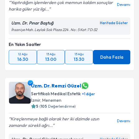
Yaptırdığım işlemlerden çok memnun kaldım sonuçlar
Devamı
harika güler yüz ilgi...
Uzm. Dr. Pınar Baştuğ
Haritada Göster
İhsaniye Mah. Leylak Sok Plaza 224 . No : 5 Kat :7 D:32
En Yakın Saatler
12 Ağu
13 Ağu
13 Ağu
Daha Fazla
16:30
13:00
13:30
Uzm. Dr. Remzi Güzel
Sertifikalı Medikal Estetik
+
1
diğer
İzmir
,
Menemen
5
(
105
Değerlendirme)
Kireçlenmeye bağlı olarak her iki dizimde uzun
Devamı
zamandır sürekli ağrı...