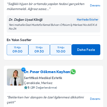
Sağlıklı hijyen bir ortamda yapılan tedavi gerçekten
Devamı
mükemmeldi. Ağrısız sızısız...
Dr. Doğan Uysal Kliniği
Haritada Göster
Yeni mahalle Gazi Mustafa Kemal Bulvarı Ofisium İş Merkezi No:665 K:6
No:24
En Yakın Saatler
15 Ağu
15 Ağu
15 Ağu
Daha Fazla
09:00
09:30
10:00
Dr. Pınar Gökmen Kayhan
Sertifikalı Medikal Estetik
Çanakkale
,
Merkez
5
(
29
Değerlendirme)
Beklerken her danışanı ile özel ilgilenmesi dikkatimi
Devamı
çekti