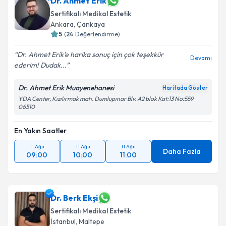
Dr. Ahmet Erik
Sertifikalı Medikal Estetik
Ankara
,
Çankaya
5
(
24
Değerlendirme)
Dr. Ahmet Erik’e harika sonuç için çok teşekkür
Devamı
ederim! Dudak...
Dr. Ahmet Erik Muayenehanesi
Haritada Göster
YDA Center, Kızılırmak mah. Dumlupınar Blv. A2 blok Kat:13 No:559
06510
En Yakın Saatler
11 Ağu
11 Ağu
11 Ağu
Daha Fazla
09:00
10:00
11:00
Dr. Berk Ekşi
Sertifikalı Medikal Estetik
İstanbul
,
Maltepe