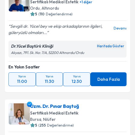
Sertifikalı Medikal Estetik
+
1
diğer
Ordu
,
Altınordu
5
(
110
Değerlendirme)
Sevgili dr. Yücel bey ve ekip arkadaşlarının ilgileri,
Devamı
güleryüzlü olmaları...
Dr.Yücel Baştürk Kliniği
Haritada Göster
Akyazı, 791. Sk. No: 7/A, 52200 Altınordu/Ordu
En Yakın Saatler
Yarın
Yarın
Yarın
Daha Fazla
11:00
11:30
12:30
Uzm. Dr. Pınar Baştuğ
Sertifikalı Medikal Estetik
Bursa
,
Nilüfer
5
(
255
Değerlendirme)