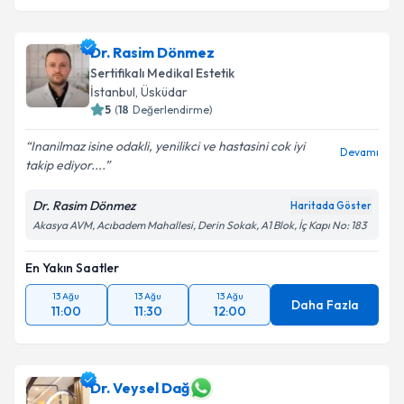
Dr. Rasim Dönmez
Sertifikalı Medikal Estetik
İstanbul
,
Üsküdar
5
(
18
Değerlendirme)
Inanilmaz isine odakli, yenilikci ve hastasini cok iyi
Devamı
takip ediyor....
Dr. Rasim Dönmez
Haritada Göster
Akasya AVM, Acıbadem Mahallesi, Derin Sokak, A1 Blok, İç Kapı No: 183
En Yakın Saatler
13 Ağu
13 Ağu
13 Ağu
Daha Fazla
11:00
11:30
12:00
Dr. Veysel Dağ