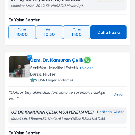
Mutlukent Mah. 2049. Sk. No:12 D:7 Melita Apt.
En Yakın Saatler
Yarın
Yarın
Yarın
Daha Fazla
10:00
10:30
11:00
Uzm. Dr. Kamuran Çelik
Sertifikalı Medikal Estetik
+
5
diğer
Bursa
,
Nilüfer
5
(
154
Değerlendirme)
Doktor bey aklımdaki tüm soru ve sorunları nazikçe
Devamı
ve...
UZ.DR.KAMURAN ÇELİK MUAYENEHANESİ
Haritada Göster
Konak Mh. 1.Badem Sk. No:26/B Lotus Office B Blok K:5 D:58
En Yakın Saatler