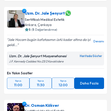
Uzm. Dr. Jale Şenyurt
Sertifikalı Medikal Estetik
Ankara
,
Çankaya
5
(
5
Değerlendirme)
Jale Hocam bugün kafatasımın üstü kadar altına da iyi
Devamı
geldi...
Uzm. Dr. Jale Şenyurt Muayenehanesi
Haritada Göster
J.F. Kennedy Caddesi No:23/2 Kavaklıdere
En Yakın Saatler
Yarın
Yarın
Yarın
Daha Fazla
11:00
11:30
12:00
Dr. Osman Kökver