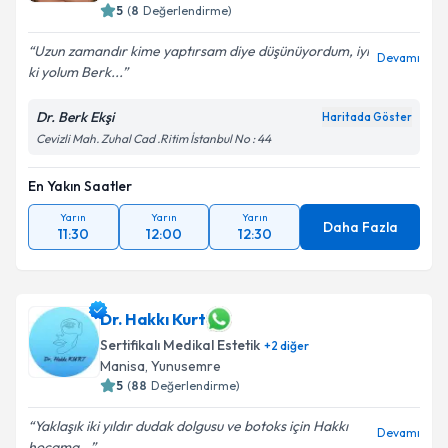
5
(
8
Değerlendirme)
Uzun zamandır kime yaptırsam diye düşünüyordum, iyi
Devamı
ki yolum Berk...
Dr. Berk Ekşi
Haritada Göster
Cevizli Mah. Zuhal Cad .Ritim İstanbul No : 44
En Yakın Saatler
Yarın
Yarın
Yarın
Daha Fazla
11:30
12:00
12:30
Dr. Hakkı Kurt
Sertifikalı Medikal Estetik
+
2
diğer
Manisa
,
Yunusemre
5
(
88
Değerlendirme)
Yaklaşık iki yıldır dudak dolgusu ve botoks için Hakkı
Devamı
hocama...