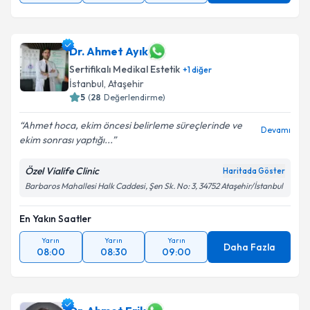
Dr. Ahmet Ayık
Sertifikalı Medikal Estetik
+
1
diğer
İstanbul
,
Ataşehir
5
(
28
Değerlendirme)
Ahmet hoca, ekim öncesi belirleme süreçlerinde ve
Devamı
ekim sonrası yaptığı...
Özel Vialife Clinic
Haritada Göster
Barbaros Mahallesi Halk Caddesi, Şen Sk. No: 3, 34752 Ataşehir/İstanbul
En Yakın Saatler
Yarın
Yarın
Yarın
Daha Fazla
08:00
08:30
09:00