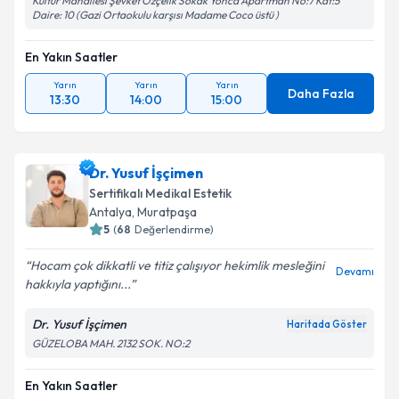
Kültür Mahallesi Şevket Özçelik Sokak Yonca Apartman No:7 Kat:5
Daire: 10 (Gazi Ortaokulu karşısı Madame Coco üstü )
En Yakın Saatler
Yarın
Yarın
Yarın
Daha Fazla
13:30
14:00
15:00
Dr. Yusuf İşçimen
Sertifikalı Medikal Estetik
Antalya
,
Muratpaşa
5
(
68
Değerlendirme)
Hocam çok dikkatli ve titiz çalışıyor hekimlik mesleğini
Devamı
hakkıyla yaptığını...
Dr. Yusuf İşçimen
Haritada Göster
GÜZELOBA MAH. 2132 SOK. NO:2
En Yakın Saatler