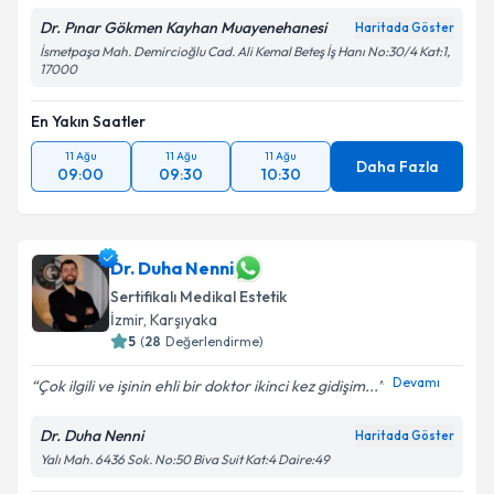
Dr. Pınar Gökmen Kayhan Muayenehanesi
Haritada Göster
İsmetpaşa Mah. Demircioğlu Cad. Ali Kemal Beteş İş Hanı No:30/4 Kat:1,
17000
En Yakın Saatler
11 Ağu
11 Ağu
11 Ağu
Daha Fazla
09:00
09:30
10:30
Dr. Duha Nenni
Sertifikalı Medikal Estetik
İzmir
,
Karşıyaka
5
(
28
Değerlendirme)
Devamı
Çok ilgili ve işinin ehli bir doktor ikinci kez gidişim...
Dr. Duha Nenni
Haritada Göster
Yalı Mah. 6436 Sok. No:50 Biva Suit Kat:4 Daire:49