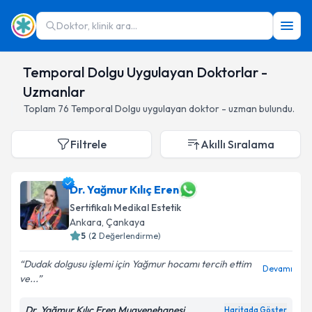
Doktor, klinik ara...
Temporal Dolgu Uygulayan Doktorlar -
Uzmanlar
Toplam
76
Temporal Dolgu
uygulayan doktor - uzman bulundu.
Filtrele
Akıllı Sıralama
Dr. Yağmur Kılıç Eren
Sertifikalı Medikal Estetik
Ankara
,
Çankaya
5
(
2
Değerlendirme)
Dudak dolgusu işlemi için Yağmur hocamı tercih ettim
Devamı
ve...
Dr. Yağmur Kılıç Eren Muayenehanesi
Haritada Göster