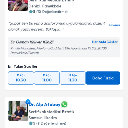
Sertifikalı Medikal Estetik
Denizli
,
Pamukkale
5
(
10
Değerlendirme)
Şubat ’ten bu yana doktorumun uygulamalarını düzenli
Devamı
olarak yaptırıyorum. Yaklaşık...
Dr Osman Kökver Kliniği
Haritada Göster
Kınıklı Mahallesi, Mevlana Caddesi 1 Efe Apartmanı K1 D2, 20100
Pamukkale/Denizli
En Yakın Saatler
11 Ağu
11 Ağu
11 Ağu
Daha Fazla
10:30
11:00
11:30
Dr. Alp Atabay
Sertifikalı Medikal Estetik
Samsun
,
İlkadım
5
(
9
Değerlendirme)