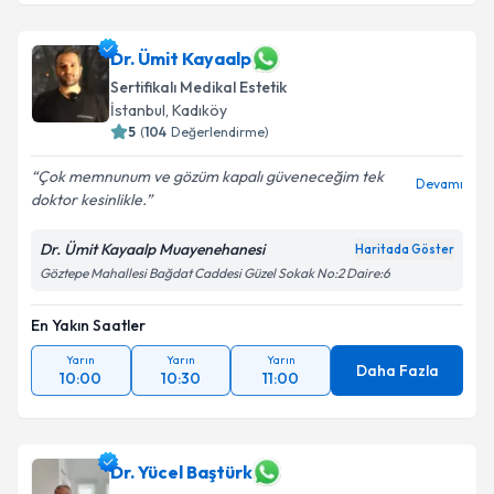
Dr. Ümit Kayaalp
Sertifikalı Medikal Estetik
İstanbul
,
Kadıköy
5
(
104
Değerlendirme)
Çok memnunum ve gözüm kapalı güveneceğim tek
Devamı
doktor kesinlikle.
Dr. Ümit Kayaalp Muayenehanesi
Haritada Göster
Göztepe Mahallesi Bağdat Caddesi Güzel Sokak No:2 Daire:6
En Yakın Saatler
Yarın
Yarın
Yarın
Daha Fazla
10:00
10:30
11:00
Dr. Yücel Baştürk