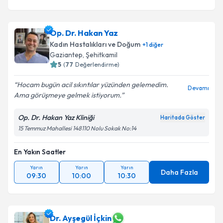
Op. Dr. Hakan Yaz
Kadın Hastalıkları ve Doğum
+
1
diğer
Gaziantep
,
Şehitkamil
5
(
77
Değerlendirme)
Hocam bugün acil sıkıntılar yüzünden gelemedim.
Devamı
Ama görüşmeye gelmek istiyorum.
Op. Dr. Hakan Yaz Kliniği
Haritada Göster
15 Temmuz Mahallesi 148110 Nolu Sokak No:14
En Yakın Saatler
Yarın
Yarın
Yarın
Daha Fazla
09:30
10:00
10:30
Dr. Ayşegül İçkin