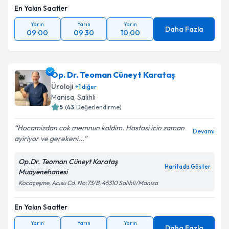
En Yakın Saatler
Yarın
Yarın
Yarın
Daha Fazla
09:00
09:30
10:00
Op. Dr. Teoman Cüneyt Karataş
Üroloji
+
1
diğer
Manisa
,
Salihli
5
(
43
Değerlendirme)
Hocamizdan cok memnun kaldim. Hastasi icin zaman
Devamı
ayiriyor ve gerekeni...
Op.Dr. Teoman Cüneyt Karataş
Haritada Göster
Muayenehanesi
Kocaçeşme, Acısu Cd. No:73/B, 45310 Salihli/Manisa
En Yakın Saatler
Yarın
Yarın
Yarın
Daha Fazla