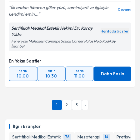
İlk andan itibaren güler yüzü, samimiyeti ve ilgisiyle
Devamı
kendimi emin...
Sertifikalı Medikal Estetik Hekimi Dr. Koray
Haritada Göster
Yıldız
Feneryolu Mahallesi Camtepe Sokak Corner Palas No:5 Kadıköy
İstanbul
En Yakın Saatler
Yarın
Yarın
Yarın
Daha Fazla
10:00
10:30
11:00
1
2
3
›
İlgili Branşlar
Sertifikalı Medikal Estetik
Mezoterapi
Pratisyen H
76
14