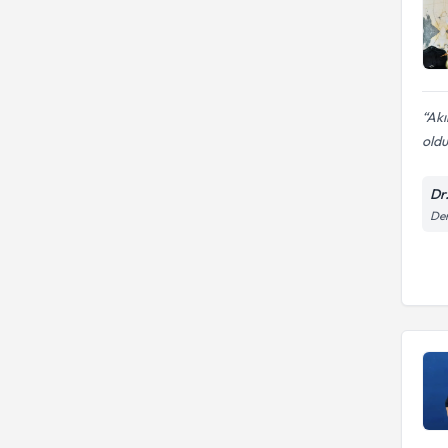
Akı
oldu
Dr
Den