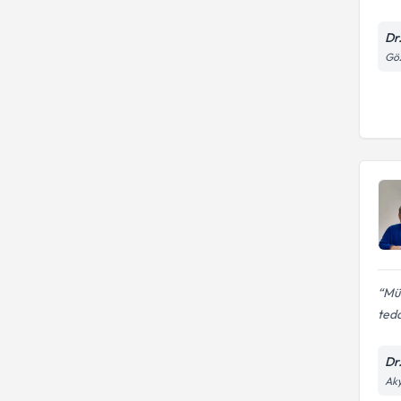
Dr
Göz
Mük
teda
Dr.
Aky