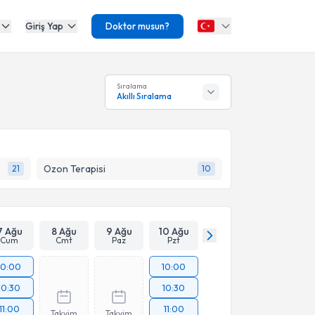
Giriş Yap
Doktor musun?
Sıralama
Akıllı Sıralama
Ozon Terapisi
21
10
7 Ağu
8 Ağu
9 Ağu
10 Ağu
Cum
Cmt
Paz
Pzt
10:00
10:00
10:30
10:30
11:00
11:00
Takvim
Takvim