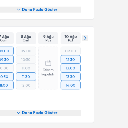
Daha Fazla Göster
7 Ağu
8 Ağu
9 Ağu
10 Ağu
Cum
Cmt
Paz
Pzt
09:00
09:00
09:00
09:30
10:30
12:30
10:00
11:00
13:00
Takvim
kapalıdır
10:30
11:30
13:30
11:00
12:00
14:00
Daha Fazla Göster