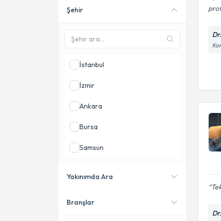
prof
Şehir
Online danışmanlık sunan
uzmanları göster
Dr
Kon
İstanbul
İzmir
Ankara
Bursa
Samsun
Muğla
Yakınımda Ara
Tek
Diyarbakır
Branşlar
Konumuma yakın uzmanları
Dr
göster