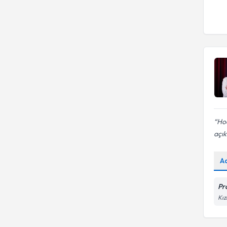
Hoc
açık
A
Pr
Kız