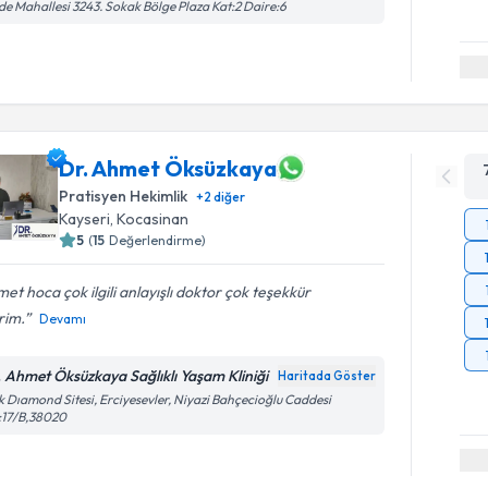
de Mahallesi 3243. Sokak Bölge Plaza Kat:2 Daire:6
Dr. Ahmet Öksüzkaya
Pratisyen Hekimlik
+
2
diğer
Kayseri
,
Kocasinan
5
(
15
Değerlendirme)
et hoca çok ilgili anlayışlı doktor çok teşekkür
rim.
Devamı
. Ahmet Öksüzkaya Sağlıklı Yaşam Kliniği
Haritada Göster
k Dıamond Sitesi, Erciyesevler, Niyazi Bahçecioğlu Caddesi
:17/B,38020