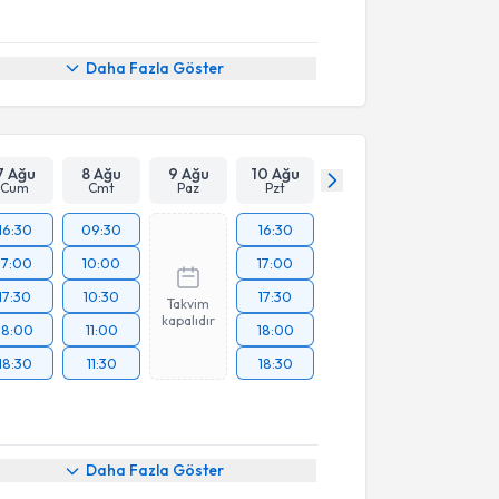
Daha Fazla Göster
7 Ağu
8 Ağu
9 Ağu
10 Ağu
Cum
Cmt
Paz
Pzt
16:30
09:30
16:30
17:00
10:00
17:00
17:30
10:30
17:30
Takvim
kapalıdır
18:00
11:00
18:00
18:30
11:30
18:30
Daha Fazla Göster