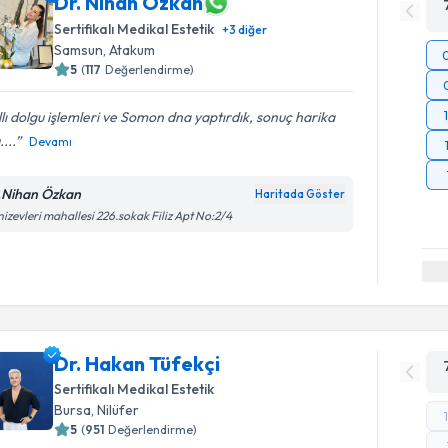
Dr. Nihan Özkan
Sertifikalı Medikal Estetik
+
3
diğer
Samsun
,
Atakum
5
(
117
Değerlendirme)
llı dolgu işlemleri ve Somon dna yaptırdık, sonuç harika
....
Devamı
.Nihan Özkan
Haritada Göster
izevleri mahallesi 226.sokak Filiz Apt No:2/4
Dr. Hakan Tüfekçi
Sertifikalı Medikal Estetik
Bursa
,
Nilüfer
5
(
951
Değerlendirme)