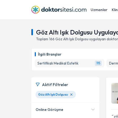
Uzmanlar
Klin
Göz Altı Işık Dolgusu Uygula
Toplam
166
Göz Altı Işık Dolgusu
uygulayan doktor
İlgili Branşlar
Sertifikalı Medikal Estetik
Derm
115
Aktif Filtreler
Göz Altı Işık Dolgusu
Online Görüşme
yıl