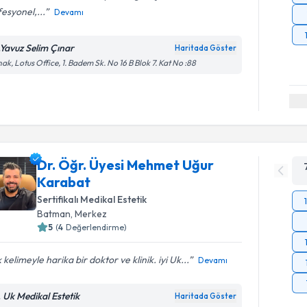
esyonel,...
Devamı
.Yavuz Selim Çınar
Haritada Göster
ak, Lotus Office, 1. Badem Sk. No 16 B Blok 7. Kat No :88
Dr. Öğr. Üyesi Mehmet Uğur
Karabat
Sertifikalı Medikal Estetik
Batman
,
Merkez
5
(
4
Değerlendirme)
 kelimeyle harika bir doktor ve klinik. iyi Uk...
Devamı
. Uk Medikal Estetik
Haritada Göster