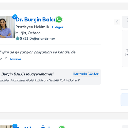
Dr. Burçin Balcı
Pratisyen Hekimlik
+
1
diğer
Muğla
,
Ortaca
5
(
52
Değerlendirme)
ili işini de iyi yapıyor çalışanları ve kendisi de
ka
r...
Devamı
. Burçin BALCI Muayenehanesi
Haritada Göster
zialiler Mahallesi Atatürk Bulvarı No:148 Kat:4 Daire:9