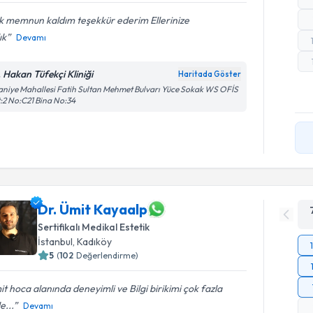
k memnun kaldım teşekkür ederim Ellerinize
ık
Devamı
. Hakan Tüfekçi Kliniği
Haritada Göster
aniye Mahallesi Fatih Sultan Mehmet Bulvarı Yüce Sokak WS OFİS
:2 No:C21 Bina No:34
Dr. Ümit Kayaalp
Sertifikalı Medikal Estetik
İstanbul
,
Kadıköy
5
(
102
Değerlendirme)
t hoca alanında deneyimli ve Bilgi birikimi çok fazla
e...
Devamı