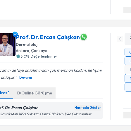
Prof. Dr. Ercan Çalışkan
Dermatoloji
Ankara
,
Çankaya
5
(
78
Değerlendirme)
amın detaylı anlatımından çok memnun kaldım. İletişimi
 anlaşılır.
Devamı
dres
1
Online Görüşme
of. Dr. Ercan Çalışkan
Haritada Göster
ılırmak Mah 1450.Sok Atm Plaza B Blok No:1/46 Çukurambar