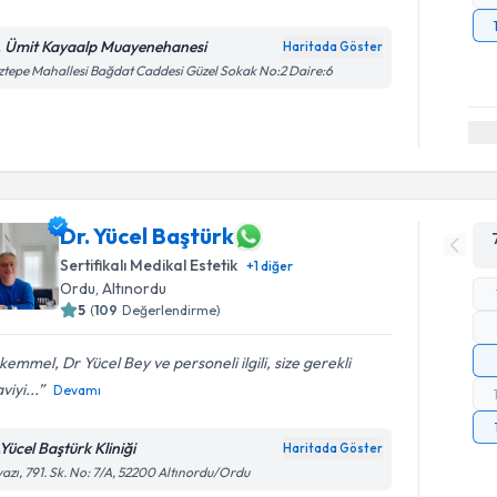
. Ümit Kayaalp Muayenehanesi
Haritada Göster
tepe Mahallesi Bağdat Caddesi Güzel Sokak No:2 Daire:6
Dr. Yücel Baştürk
Sertifikalı Medikal Estetik
+
1
diğer
Ordu
,
Altınordu
5
(
109
Değerlendirme)
emmel, Dr Yücel Bey ve personeli ilgili, size gerekli
viyi...
Devamı
Yücel Baştürk Kliniği
Haritada Göster
azı, 791. Sk. No: 7/A, 52200 Altınordu/Ordu