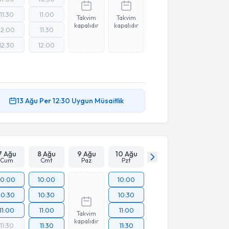
11:30
11:00
Takvim
Takvim
kapalıdır
kapalıdır
12:00
11:30
12:30
12:00
13 Ağu
Per
12:30
Uygun Müsaitlik
7 Ağu
8 Ağu
9 Ağu
10 Ağu
Cum
Cmt
Paz
Pzt
10:00
10:00
10:00
10:30
10:30
10:30
11:00
11:00
11:00
Takvim
kapalıdır
11:30
11:30
11:30