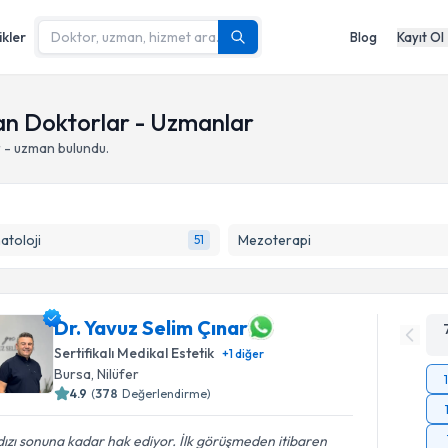
ikler
Blog
Kayıt Ol
yan Doktorlar - Uzmanlar
 - uzman bulundu.
atoloji
Mezoterapi
51
Dr. Yavuz Selim Çınar
Sertifikalı Medikal Estetik
+
1
diğer
Bursa
,
Nilüfer
4.9
(
378
Değerlendirme)
dızı sonuna kadar hak ediyor. İlk görüşmeden itibaren