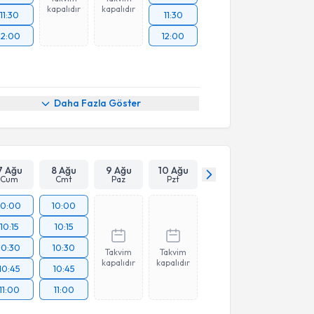
kapalıdır
kapalıdır
11:30
11:30
12:00
12:00
Daha Fazla Göster
7 Ağu
8 Ağu
9 Ağu
10 Ağu
Cum
Cmt
Paz
Pzt
10:00
10:00
10:15
10:15
10:30
10:30
Takvim
Takvim
kapalıdır
kapalıdır
10:45
10:45
11:00
11:00