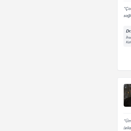
Ço
sağl
Dr
İhs
Kat
Ümi
(elid