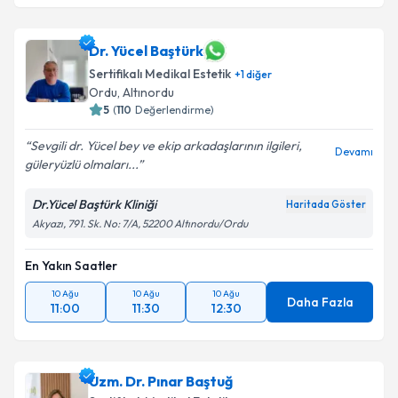
Dr. Yücel Baştürk
Sertifikalı Medikal Estetik
+
1
diğer
Ordu
, Altınordu
5
(
110
Değerlendirme)
Sevgili dr. Yücel bey ve ekip arkadaşlarının ilgileri,
Devamı
güleryüzlü olmaları...
Dr.Yücel Baştürk Kliniği
Haritada Göster
Akyazı, 791. Sk. No: 7/A, 52200 Altınordu/Ordu
En Yakın Saatler
10 Ağu
10 Ağu
10 Ağu
Daha Fazla
11:00
11:30
12:30
Uzm. Dr. Pınar Baştuğ