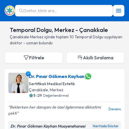
Doktor, klinik ara...
Temporal Dolgu, Merkez - Çanakkale
Çanakkale
Merkez
içinde toplam
10
Temporal Dolgu
uygulayan
doktor - uzman bulundu
Filtrele
Akıllı Sıralama
Dr. Pınar Gökmen Kayhan
Sertifikalı Medikal Estetik
Çanakkale
, Merkez
5
(
29
Değerlendirme)
Beklerken her danışanı ile özel ilgilenmesi dikkatimi
Devamı
çekti
Dr. Pınar Gökmen Kayhan Muayenehanesi
Haritada Göster