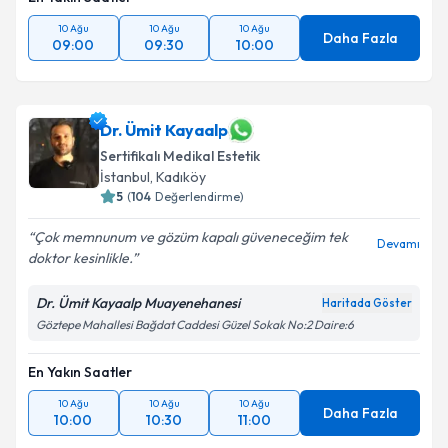
10 Ağu
10 Ağu
10 Ağu
Daha Fazla
09:00
09:30
10:00
Dr. Ümit Kayaalp
Sertifikalı Medikal Estetik
İstanbul
, Kadıköy
5
(
104
Değerlendirme)
Çok memnunum ve gözüm kapalı güveneceğim tek
Devamı
doktor kesinlikle.
Dr. Ümit Kayaalp Muayenehanesi
Haritada Göster
Göztepe Mahallesi Bağdat Caddesi Güzel Sokak No:2 Daire:6
En Yakın Saatler
10 Ağu
10 Ağu
10 Ağu
Daha Fazla
10:00
10:30
11:00