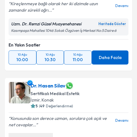
Kireçlenmeye bağlı olarak her iki dizimde uzun
Devamı
zamandır sürekli ağrı...
Uzm. Dr. Remzi Güzel Muayenehanesi
Haritada Göster
Kasımpaşa Mahallesi 1046 Sokak Özgüven İş Merkezi No:5 Daire:6
En Yakın Saatler
10 Ağu
10 Ağu
10 Ağu
Daha Fazla
10:00
10:30
11:00
Dr. Hasan Silav
Sertifikalı Medikal Estetik
İzmir
, Konak
5
(
49
Değerlendirme)
Konusunda son derece uzman, sorulara çok açık ve
Devamı
net cevaplar...