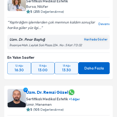
Sertifikalı Medikal Estetik
Bursa
, Nilüfer
5
(
255
Değerlendirme)
Yaptırdığım işlemlerden çok memnun kaldım sonuçlar
Devamı
harika güler yüz ilgi...
Uzm. Dr. Pınar Baştuğ
Haritada Göster
İhsaniye Mah. Leylak Sok Plaza 224 . No : 5 Kat :7 D:32
En Yakın Saatler
12 Ağu
13 Ağu
13 Ağu
Daha Fazla
16:30
13:00
13:30
Uzm. Dr. Remzi Güzel
Sertifikalı Medikal Estetik
+
1
diğer
İzmir
, Menemen
5
(
105
Değerlendirme)