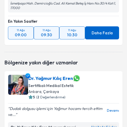
İsmetpaşa Mah. Demircioğlu Cad. Ali Kemal Beteş İş Hanı No:30/4 Kat:1,
17000
En Yakın Saatler
11 Ağu
11 Ağu
11 Ağu
Daha Fazla
09:00
09:30
10:30
Bölgenize yakın diğer uzmanlar
Dr. Yağmur Kılıç Eren
Sertifikalı Medikal Estetik
Ankara
, Çankaya
5
(
2
Değerlendirme)
Dudak dolgusu işlemi için Yağmur hocamı tercih ettim
Devamı
ve...