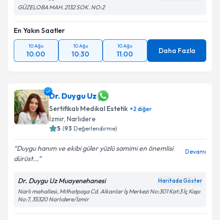
GÜZELOBA MAH. 2132 SOK. NO:2
En Yakın Saatler
10 Ağu
10 Ağu
10 Ağu
Daha Fazla
10:00
10:30
11:00
Dr. Duygu Uz
Sertifikalı Medikal Estetik
+
2
diğer
İzmir
, Narlıdere
5
(
93
Değerlendirme)
Duygu hanım ve ekibi güler yüzlü samimi en önemlisi
Devamı
dürüst...
Dr. Duygu Uz Muayenehanesi
Haritada Göster
Narlı mahallesi, Mithatpaşa Cd. Alkanlar İş Merkezi No:301 Kat:3 İç Kapı
No:7, 35320 Narlıdere/İzmir