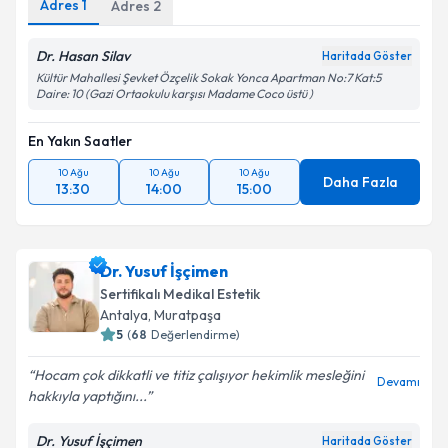
Adres
1
Adres
2
Dr. Hasan Silav
Haritada Göster
Kültür Mahallesi Şevket Özçelik Sokak Yonca Apartman No:7 Kat:5
Daire: 10 (Gazi Ortaokulu karşısı Madame Coco üstü )
En Yakın Saatler
10 Ağu
10 Ağu
10 Ağu
Daha Fazla
13:30
14:00
15:00
Dr. Yusuf İşçimen
Sertifikalı Medikal Estetik
Antalya
, Muratpaşa
5
(
68
Değerlendirme)
Hocam çok dikkatli ve titiz çalışıyor hekimlik mesleğini
Devamı
hakkıyla yaptığını...
Dr. Yusuf İşçimen
Haritada Göster