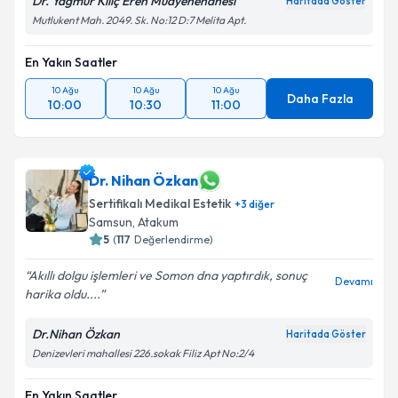
Dr. Yağmur Kılıç Eren Muayenehanesi
Haritada Göster
Mutlukent Mah. 2049. Sk. No:12 D:7 Melita Apt.
En Yakın Saatler
10 Ağu
10 Ağu
10 Ağu
Daha Fazla
10:00
10:30
11:00
Dr. Nihan Özkan
Sertifikalı Medikal Estetik
+
3
diğer
Samsun
, Atakum
5
(
117
Değerlendirme)
Akıllı dolgu işlemleri ve Somon dna yaptırdık, sonuç
Devamı
harika oldu....
Dr.Nihan Özkan
Haritada Göster
Denizevleri mahallesi 226.sokak Filiz Apt No:2/4
En Yakın Saatler