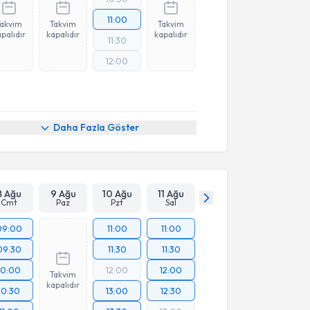
11:00
Takvim
Takvim
Takvim
palıdır
kapalıdır
kapalıdır
11:30
12:00
Daha Fazla Göster
8 Ağu
9 Ağu
10 Ağu
11 Ağu
Cmt
Paz
Pzt
Sal
09:00
11:00
11:00
09:30
11:30
11:30
10:00
12:00
12:00
Takvim
kapalıdır
10:30
13:00
12:30