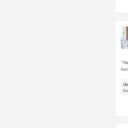
Ya
hari
Uz
İhs