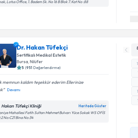
ak, Lotus Office, 1. Badem Sk. No 16 B Blok 7. Kat No :88
Dr. Hakan Tüfekçi
Sertifikalı Medikal Estetik
Bursa
,
Nilüfer
5
(
951
Değerlendirme)
k memnun kaldım teşekkür ederim Ellerinize
ık
Devamı
. Hakan Tüfekçi Kliniği
Haritada Göster
aniye Mahallesi Fatih Sultan Mehmet Bulvarı Yüce Sokak WS OFİS
:2 No:C21 Bina No:34