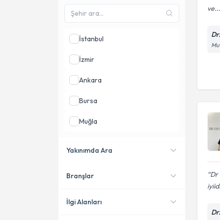
ve..
Dr
İstanbul
Mut
İzmir
Ankara
Bursa
Muğla
Antalya
Yakınımda Ara
Diyarbakır
Dr 
Branşlar
Konumuma yakın uzmanları
iyiid
göster
İlgi Alanları
Dr