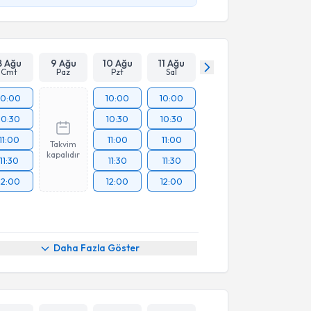
8 Ağu
9 Ağu
10 Ağu
11 Ağu
Cmt
Paz
Pzt
Sal
10:00
10:00
10:00
10:30
10:30
10:30
11:00
11:00
11:00
Takvim
kapalıdır
11:30
11:30
11:30
12:00
12:00
12:00
Daha Fazla Göster