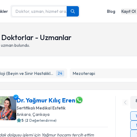
ikler
Blog
Kayıt Ol
 Doktorlar - Uzmanlar
 uzman bulundu.
Nöroloji (Beyin ve Sinir Hastalıkları)
Mezoterapi
24
Dr. Yağmur Kılıç Eren
Sertifikalı Medikal Estetik
Ankara
,
Çankaya
5
(
2
Değerlendirme)
ak dolgusu işlemi için Yağmur hocamı tercih ettim