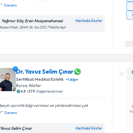
.
Devamı
. Yağmur Kılıç Eren Muayenehanesi
Haritada Göster
lukent Mah. 2049. Sk. No:12 D:7 Melita Apt.
Dr. Yavuz Selim Çınar
Sertifikalı Medikal Estetik
+
1
diğer
Bursa
,
Nilüfer
4.9
(
379
Değerlendirme)
beyin ayrıntılı bilgi vermesi ve yönlendirmesi çok
ka
i
Devamı
.Yavuz Selim Çınar
Haritada Göster