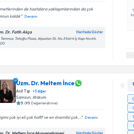
metlerinden de hastalara yaklaşımlarından da çok
ka
nun kaldık
Devamı
m. Dr. Fatih Akça
Haritada Göster
Temmuz, Tatoğlu Plaza, Alpaslan Sk. No:3 Kat:4 İç Kapı No:64,
100
Uzm. Dr. Meltem İnce
Acil Tıp
+
3
diğer
Samsun
,
Atakum
5
(
95
Değerlendirme)
tişimi çok iyi eli çok hafif ve en önemlisi çok...
Devamı
m. Dr. Meltem İnce Muayenehanesi
Haritada Göster