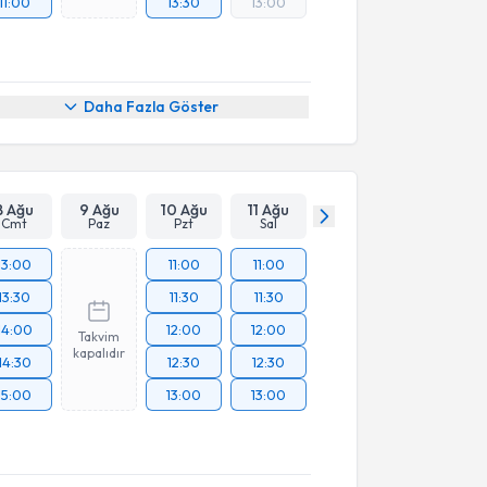
11:00
13:30
13:00
Daha Fazla Göster
8 Ağu
9 Ağu
10 Ağu
11 Ağu
Cmt
Paz
Pzt
Sal
13:00
11:00
11:00
13:30
11:30
11:30
14:00
12:00
12:00
Takvim
kapalıdır
14:30
12:30
12:30
15:00
13:00
13:00