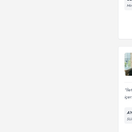
Mim
İle
içer
AY
SU