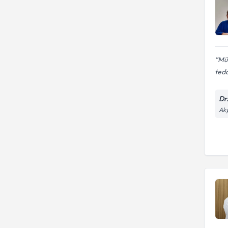
Mük
teda
Dr.
Aky