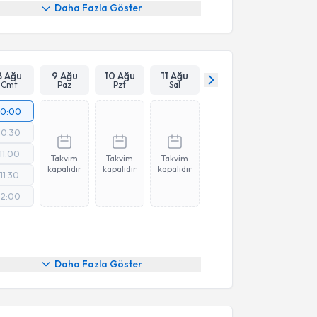
Daha Fazla Göster
8 Ağu
9 Ağu
10 Ağu
11 Ağu
Cmt
Paz
Pzt
Sal
10:00
10:30
11:00
Takvim
Takvim
Takvim
kapalıdır
kapalıdır
kapalıdır
11:30
12:00
Daha Fazla Göster