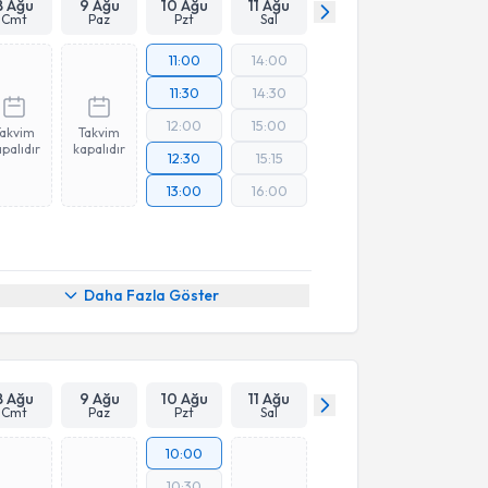
8 Ağu
9 Ağu
10 Ağu
11 Ağu
Cmt
Paz
Pzt
Sal
11:00
14:00
11:30
14:30
12:00
15:00
Takvim
Takvim
palıdır
kapalıdır
12:30
15:15
13:00
16:00
Daha Fazla Göster
8 Ağu
9 Ağu
10 Ağu
11 Ağu
Cmt
Paz
Pzt
Sal
10:00
10:30