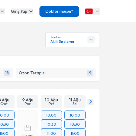
Giriş Yap
Doktor musun?
Sıralama
Akıllı Sıralama
Ozon Terapisi
18
9
8 Ağu
9 Ağu
10 Ağu
11 Ağu
Cmt
Paz
Pzt
Sal
10:00
10:00
10:00
10:30
10:30
10:30
11:00
11:00
11:00
Takvim