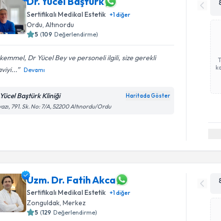
Dr. Yücel Baştürk
Sertifikalı Medikal Estetik
+
1
diğer
Ordu
,
Altınordu
5
(
109
Değerlendirme)
emmel, Dr Yücel Bey ve personeli ilgili, size gerekli
ka
viyi...
Devamı
Yücel Baştürk Kliniği
Haritada Göster
azı, 791. Sk. No: 7/A, 52200 Altınordu/Ordu
Uzm. Dr. Fatih Akca
Sertifikalı Medikal Estetik
+
1
diğer
Zonguldak
,
Merkez
5
(
129
Değerlendirme)