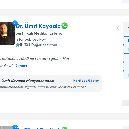
Dr. Ümit Kayaalp
Sertifikalı Medikal Estetik
İstanbul
,
Kadıköy
5
(
103
Değerlendirme)
habalar . . da ümit hocama gittim. Her
nki...
Devamı
. Ümit Kayaalp Muayenehanesi
Haritada Göster
tepe Mahallesi Bağdat Caddesi Güzel Sokak No:2 Daire:6