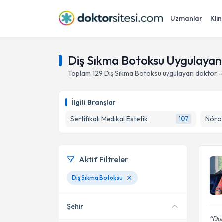
Uzmanlar
Klin
Diş Sıkma Botoksu Uygulayan
Toplam
129
Diş Sıkma Botoksu
uygulayan doktor -
İlgili Branşlar
Sertifikalı Medikal Estetik
107
Aktif Filtreler
Diş Sıkma Botoksu
Şehir
Dud