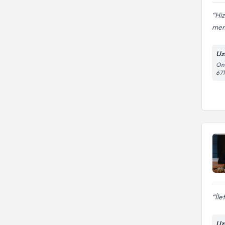
Hiz
mem
Uz
On 
67
İle
Uz