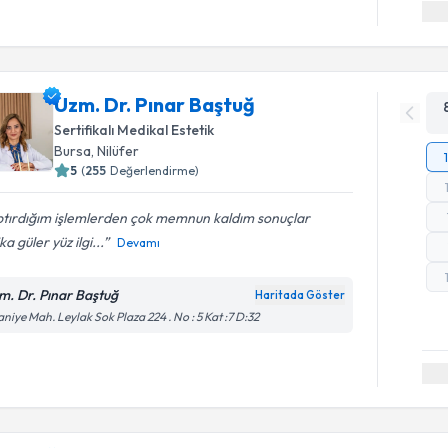
Uzm. Dr. Pınar Baştuğ
Sertifikalı Medikal Estetik
Bursa
,
Nilüfer
5
(
255
Değerlendirme)
ptırdığım işlemlerden çok memnun kaldım sonuçlar
ka güler yüz ilgi...
Devamı
m. Dr. Pınar Baştuğ
Haritada Göster
aniye Mah. Leylak Sok Plaza 224 . No : 5 Kat :7 D:32