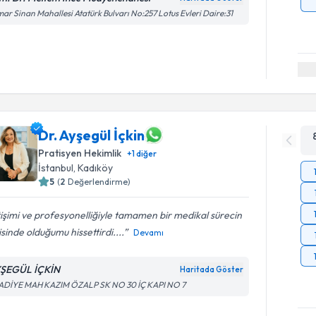
ar Sinan Mahallesi Atatürk Bulvarı No:257 Lotus Evleri Daire:31
Dr. Ayşegül İçkin
Pratisyen Hekimlik
+
1
diğer
İstanbul
,
Kadıköy
5
(
2
Değerlendirme)
tişimi ve profesyonelliğiyle tamamen bir medikal sürecin
isinde olduğumu hissettirdi....
Devamı
ŞEGÜL İÇKİN
Haritada Göster
ADİYE MAH KAZIM ÖZALP SK NO 30 İÇ KAPI NO 7