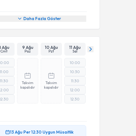
Daha Fazla Göster
8 Ağu
9 Ağu
10 Ağu
11 Ağu
Cmt
Paz
Pzt
Sal
10:00
10:00
11:00
10:30
11:30
11:30
Takvim
Takvim
kapalıdır
kapalıdır
12:00
12:00
12:30
12:30
13 Ağu
Per
12:30
Uygun Müsaitlik