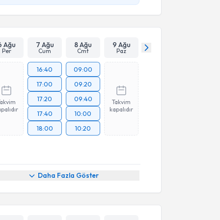
6 Ağu
7 Ağu
8 Ağu
9 Ağu
Per
Cum
Cmt
Paz
16:40
09:00
17:00
09:20
17:20
09:40
Takvim
Takvim
palıdır
kapalıdır
17:40
10:00
18:00
10:20
Daha Fazla Göster