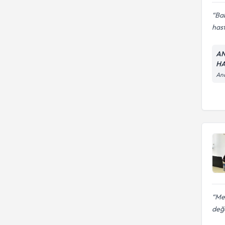
Bab
has
AN
HA
And
Mem
değ