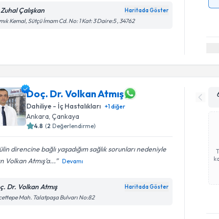
 Zuhal Çalışkan
Haritada Göster
ık Kemal, Sütçü İmam Cd. No: 1 Kat: 3 Daire:5 , 34762
Doç. Dr. Volkan Atmış
Dahiliye - İç Hastalıkları
+
1
diğer
Ankara
,
Çankaya
4.8
(
2
Değerlendirme)
ülin direncine bağlı yaşadığım sağlık sorunları nedeniyle
ka
n Volkan Atmış’a...
Devamı
ç. Dr. Volkan Atmış
Haritada Göster
ettepe Mah. Talatpaşa Bulvarı No:82