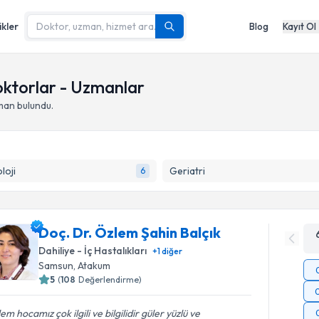
ikler
Blog
Kayıt Ol
oktorlar - Uzmanlar
man bulundu.
loji
Geriatri
6
Doç. Dr. Özlem Şahin Balçık
Dahiliye - İç Hastalıkları
+
1
diğer
Samsun
,
Atakum
5
(
108
Değerlendirme)
em hocamız çok ilgili ve bilgilidir güler yüzlü ve