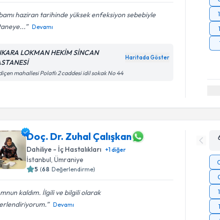
amı haziran tarihinde yüksek enfeksiyon sebebiyle
taneye...
Devamı
KARA LOKMAN HEKİM SİNCAN
Haritada Göster
STANESİ
içen mahallesi Polatlı 2 caddesi idil sokak No 44
Doç. Dr. Zuhal Çalışkan
Dahiliye - İç Hastalıkları
+
1
diğer
İstanbul
,
Ümraniye
5
(
68
Değerlendirme)
nun kaldım. İlgili ve bilgili olarak
erlendiriyorum.
Devamı