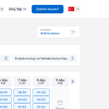
Giriş Yap
Doktor musun?
Sıralama
Akıllı Sıralama
Endokrinoloji ve Metabolizma Hastalıkları
2
1
6 Ağu
7 Ağu
8 Ağu
9 Ağu
Per
Cum
Cmt
Paz
08:30
08:30
09:00
09:00
09:00
09:30
09:30
09:30
10:00
Takvim