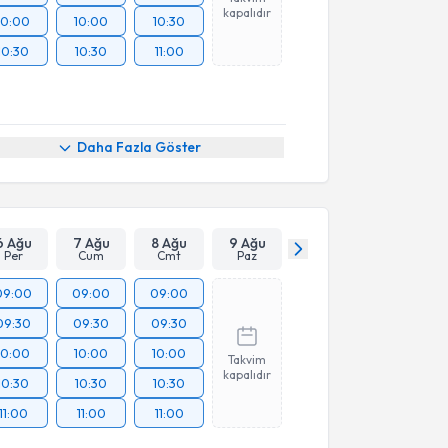
kapalıdır
10:00
10:00
10:30
10:30
10:30
11:00
Daha Fazla Göster
6 Ağu
7 Ağu
8 Ağu
9 Ağu
Per
Cum
Cmt
Paz
09:00
09:00
09:00
09:30
09:30
09:30
10:00
10:00
10:00
Takvim
kapalıdır
10:30
10:30
10:30
11:00
11:00
11:00