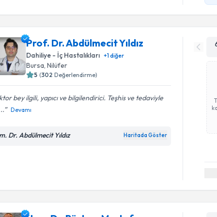
Prof. Dr. Abdülmecit Yıldız
Dahiliye - İç Hastalıkları
+
1
diğer
Bursa
,
Nilüfer
5
(
302
Değerlendirme)
tor bey ilgili, yapıcı ve bilgilendirici. Teşhis ve tedaviyle
ka
...
Devamı
m. Dr. Abdülmecit Yıldız
Haritada Göster