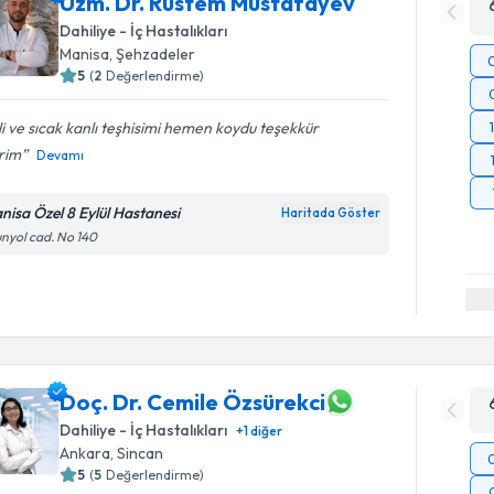
Uzm. Dr. Rüstem Mustafayev
Dahiliye - İç Hastalıkları
Manisa
,
Şehzadeler
5
(
2
Değerlendirme)
ili ve sıcak kanlı teşhisimi hemen koydu teşekkür
rim
Devamı
nisa Özel 8 Eylül Hastanesi
Haritada Göster
nyol cad. No 140
Doç. Dr. Cemile Özsürekci
Dahiliye - İç Hastalıkları
+
1
diğer
Ankara
,
Sincan
5
(
5
Değerlendirme)