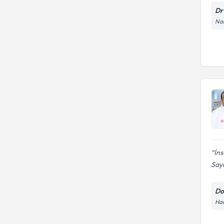
Dr
Nam
İns
Sayı
Do
Hac