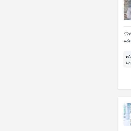
İlg
ede
Ma
Uzu