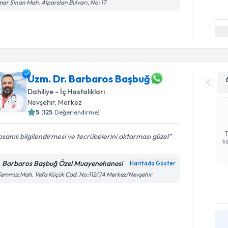
ar Sinan Mah. Alparslan Bulvarı, No: 17
Uzm. Dr. Barbaros Başbuğ
Dahiliye - İç Hastalıkları
Nevşehir
,
Merkez
5
(
125
Değerlendirme)
samlı bilgilendirmesi ve tecrübelerini aktarması güzel
ka
. Barbaros Başbuğ Özel Muayenehanesi
Haritada Göster
Temmuz Mah. Vefa Küçük Cad. No:112/7A Merkez/Nevşehir