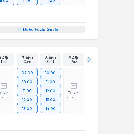
11:00
11:00
11:00
Daha Fazla Göster
6 Ağu
7 Ağu
8 Ağu
9 Ağu
Per
Cum
Cmt
Paz
09:00
10:00
10:00
11:00
11:00
12:00
Takvim
Takvim
palıdır
kapalıdır
12:00
13:00
13:00
14:00