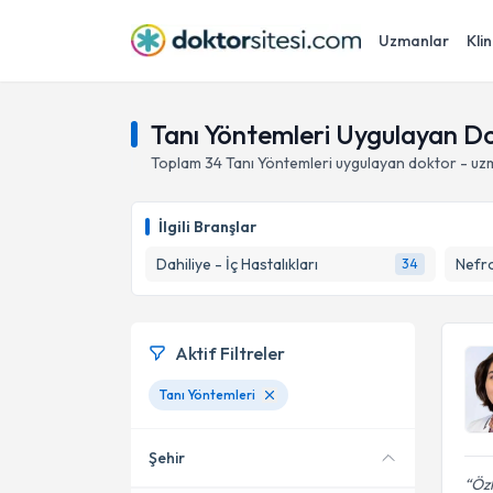
Uzmanlar
Klin
Tanı Yöntemleri Uygulayan D
Toplam
34
Tanı Yöntemleri
uygulayan doktor - uz
İlgili Branşlar
Dahiliye - İç Hastalıkları
Nefro
34
Aktif Filtreler
Tanı Yöntemleri
Şehir
Özl