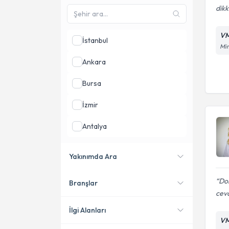
dikk
VM
İstanbul
Mim
Ankara
Bursa
İzmir
Antalya
Samsun
Yakınımda Ara
Gaziantep
Do
Branşlar
Konumuma yakın uzmanları
ceva
göster
İlgi Alanları
VM