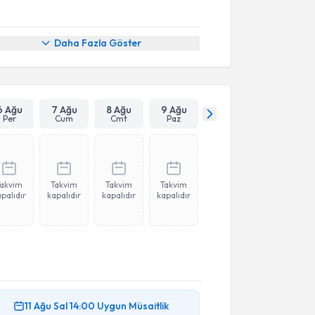
Daha Fazla Göster
6 Ağu
7 Ağu
8 Ağu
9 Ağu
Per
Cum
Cmt
Paz
Takvim
Takvim
Takvim
Takvim
palıdır
kapalıdır
kapalıdır
kapalıdır
11 Ağu
Sal
14:00
Uygun Müsaitlik