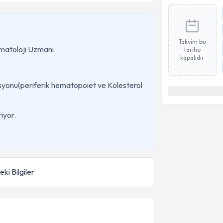
Takvim bu
Hematoloji Uzmanı
tarihe
kapalıdır
tasyonu(periferik hematopoiet ve Kolesterol
iyor.
ki Bilgiler