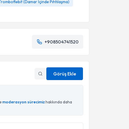
Tromboflebit (Damar İçinde Pıhtılaşma)
+908504741520
Görüş Ekle
ce
moderasyon sürecimiz
hakkında daha