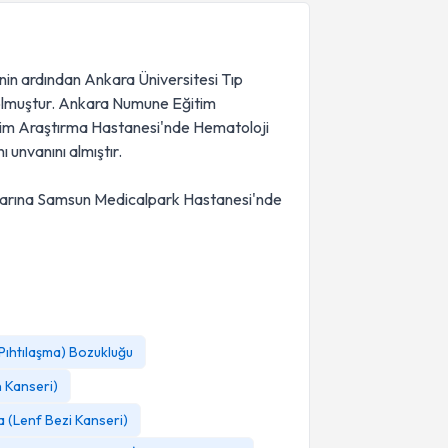
inin ardından Ankara Üniversitesi Tıp
u olmuştur. Ankara Numune Eğitim
tim Araştırma Hastanesi'nde Hematoloji
 unvanını almıştır.
alarına Samsun Medicalpark Hastanesi'nde
ıhtılaşma) Bozukluğu
 Kanseri)
 (Lenf Bezi Kanseri)