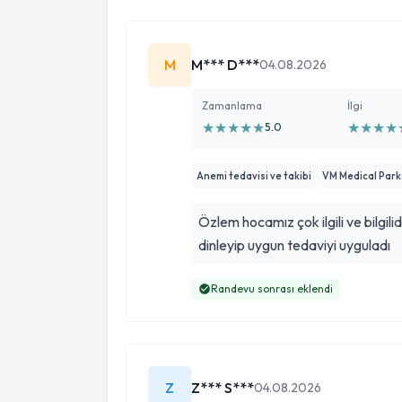
M
M*** D***
04.08.2026
Zamanlama
İlgi
★
★
★
★
★
★
★
★
★
5.0
Anemi tedavisi ve takibi
VM Medical Par
Özlem hocamız çok ilgili ve bilgili
dinleyip uygun tedaviyi uyguladı
Randevu sonrası eklendi
Z
Z*** S***
04.08.2026