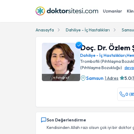
Uzmanlar
Klin
Anasayfa
Dahiliye - İç Hastalıkları
Samsu
Doç. Dr. Özlem 
Dahiliye - İç Hastalıkları
,
Hem
Trombofili (Pıhtılaşma Bozuk
(Pıhtılaşma Bozukluğu)
deva
Samsun
5.0
1 Adres
(
4
Fotoğraf
Doç. Dr. Özlem Şahin Balçık Profil Fotoğrafı
0 (8
Son Değerlendirme
Kendisinden Allah razı olsun çok iyi bir doktor 