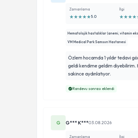
Zamanlama
İlgi
★
★
★
★
★
★
★
★
★
5.0
Hematolojik hastalıklar (anemi, vitamin eksi
VM Medical Park Samsun Hastanesi
Özlem hocamda 1 yıldır tedavi gör
geldi kendime geldim diyebilirim.
sakince aydınlatıyor.
Randevu sonrası eklendi
G
G*** K***
03.08.2026
Zamanlama
İlgi