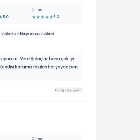
Ortam
★
★
★
★
★
★
5.0
5.0
klikleri, pıhtılaşma bozuklukları)
üyorum. Verdiği ilaçlar bana çok iyi
 Kendisi kafama takılan herşeyde beni
Görüşü Şikayet Et
Ortam