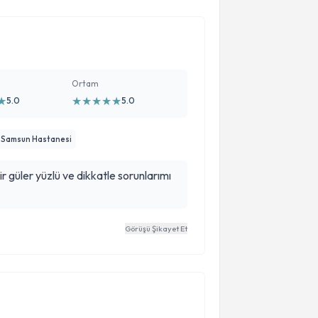
Ortam
★
★
★
★
★
★
5.0
5.0
k Samsun Hastanesi
dir güler yüzlü ve dikkatle sorunlarımı
Görüşü Şikayet Et