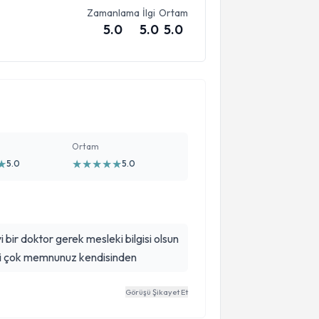
Zamanlama
İlgi
Ortam
5.0
5.0
5.0
Ortam
★
★
★
★
★
★
5.0
5.0
i bir doktor gerek mesleki bilgisi olsun
risi çok memnunuz kendisinden
Görüşü Şikayet Et