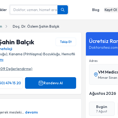
ikler
Blog
Kayıt Ol
n
Doç. Dr. Özlem Şahin Balçık
Ücretsiz Ra
Şahin Balçık
Takip Et
Doktorsitesi.com
atoloji
luğu), Kanama (Pıhtılaşma) Bozukluğu, Hemofili
mı
Adres
109
Değerlendirme)
VM Medica
Mimar Sinan 
50) 474 15 20
Randevu Al
Ağustos 2026
Bugün
7 Ağust
gerek mesleki...
devamı