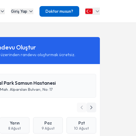
Giriş Yap
Doktor musun?
ndevu Oluştur
 üzerinden randevu oluşturmak ücretsiz.
l Park Samsun Hastanesi
Mah. Alparslan Bulvarı, No: 17
Yarın
Paz
Pzt
8 Ağust
9 Ağust
10 Ağust