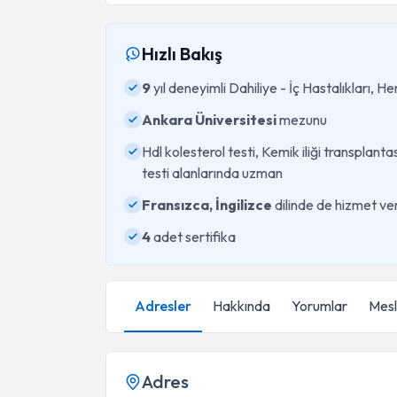
Hızlı Bakış
9
yıl deneyimli Dahiliye - İç Hastalıkları, 
Ankara Üniversitesi
mezunu
Hdl kolesterol testi, Kemik iliği transplan
testi alanlarında uzman
Fransızca, İngilizce
dilinde de hizmet ver
4
adet sertifika
Adresler
Hakkında
Yorumlar
Mesle
Adres