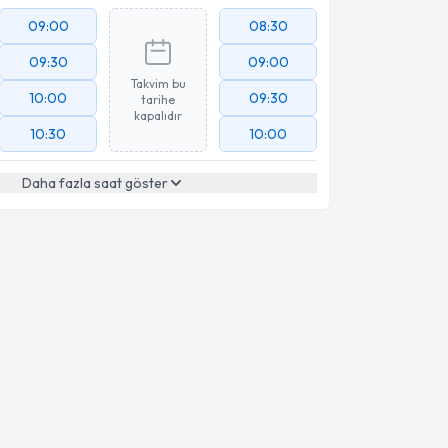
09:00
08:30
09:30
09:00
Takvim bu
10:00
09:30
tarihe
kapalıdır
10:30
10:00
Daha fazla saat göster