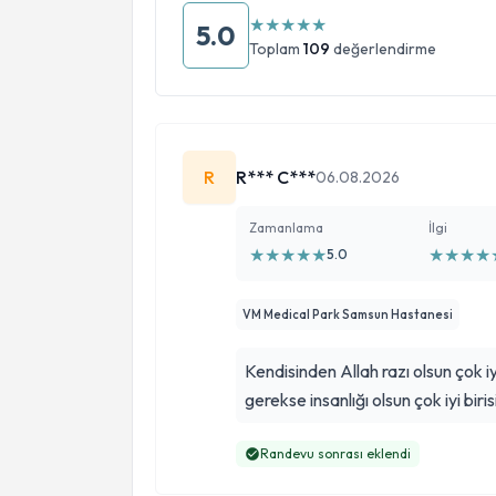
★
★
★
★
★
5.0
Toplam
109
değerlendirme
R
R*** C***
06.08.2026
Zamanlama
İlgi
★
★
★
★
★
★
★
★
★
5.0
VM Medical Park Samsun Hastanesi
Kendisinden Allah razı olsun çok iy
gerekse insanlığı olsun çok iyi bi
Randevu sonrası eklendi