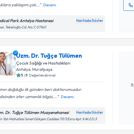
klara yaklaşımı çok...
Devamı
Kişisel
okudum
dical Park Antalya Hastanesi
Haritada Göster
işlenm
er, Tekelioğlu Cd. No:7, 07160
Randevu T
Uzm. Dr. 
Uzm. Dr. Tuğçe Tülümen
Size bu uzm
Çocuk Sağlığı ve Hastalıkları
hazırlandığ
Antalya
, Muratpaşa
5
(
9
Değerlendirme)
E-posta Ad
B
ımın doğduğu ilk günden beri doktorumuzdur.
isinden ister uzmanlık bilgisi,...
Devamı
Kişisel
okudum
m. Dr. Tuğçe Tülümen Muayenehanesi
Haritada Göster
Randevu T
işlenm
in Yalı Mahallesi İsmet Gökşen Caddesi 111/3 Esra Apt. KAt:2 D:3