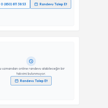
0 (850) 811 38 53
Randevu Talep Et
 verilerimin işlenmesine ilişkin
Aydınlatma Metni
'ni
 ve kişisel verilerimin belirtilen kapsamda
esini kabul ediyorum.
akvimi Talebi
Takvim Talebini Gönder
Tuğçe Tülümen
için randevu takvimi talebi oluşturun.
andan randevu almanız için bir takvim
ında e-posta ile bilgilendireceğiz.
resiniz
u uzmandan online randevu alabileceğin bir
takvimi bulunmuyor.
Randevu Talep Et
 verilerimin işlenmesine ilişkin
Aydınlatma Metni
'ni
 ve kişisel verilerimin belirtilen kapsamda
akvimi Talebi
esini kabul ediyorum.