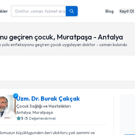
ikler
Blog
Kayıt Ol
yonu geçiren çocuk, Muratpaşa - Antalya
m yolu enfeksiyonu geçiren çocuk
uygulayan doktor - uzman bulundu
Randevu T
Uzm. Dr. 
Uzm. Dr. Burak Çakçak
Size bu uzm
Çocuk Sağlığı ve Hastalıkları
hazırlandığ
Antalya
, Muratpaşa
5
(
5
Değerlendirme)
E-posta Ad
lumuzun küçüklugunden beri doktoru çok samimi ve