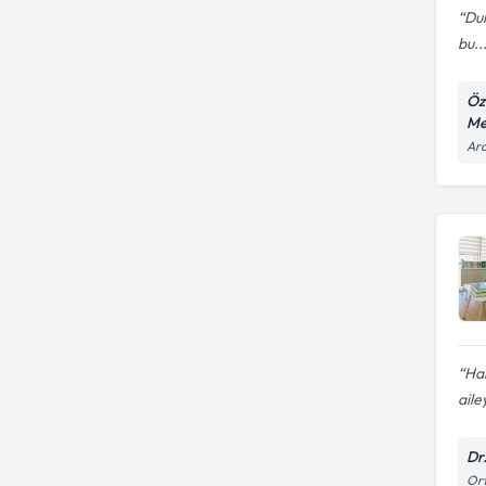
Dur
bu..
Öz
Me
Ara
Ham
aile
Dr
Ort