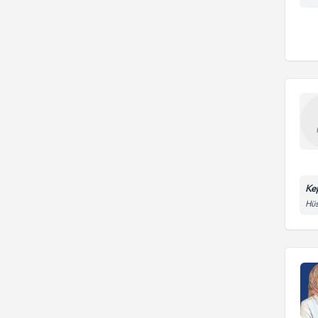
Ke
Hüs