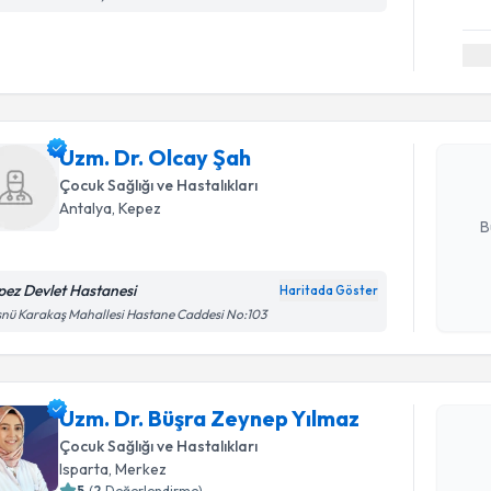
Randevu T
Uzm. Dr. 
bu uzmandan
Uzm. Dr. Olcay Şah
posta ile bi
Çocuk Sağlığı ve Hastalıkları
E-posta Ad
Antalya
, Kepez
B
pez Devlet Hastanesi
Haritada Göster
Kişisel
nü Karakaş Mahallesi Hastane Caddesi No:103
okudum
Randevu T
işlenm
Uzm. Dr. 
Uzm. Dr. Büşra Zeynep Yılmaz
oluşturun. 
Çocuk Sağlığı ve Hastalıkları
hazırlandığ
Isparta
, Merkez
5
(
2
Değerlendirme)