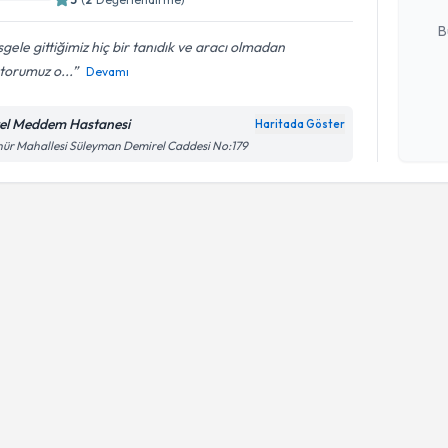
E-posta Ad
B
gele gittiğimiz hiç bir tanıdık ve aracı olmadan
torumuz o...
Devamı
Kişisel
okudum
el Meddem Hastanesi
Haritada Göster
işlenm
ür Mahallesi Süleyman Demirel Caddesi No:179