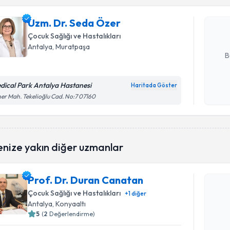
Uzm. Dr. 
bu uzmandan
Uzm. Dr. Seda Özer
posta ile bi
Çocuk Sağlığı ve Hastalıkları
E-posta Ad
Antalya
, Muratpaşa
B
dical Park Antalya Hastanesi
Haritada Göster
Kişisel
er Mah. Tekelioğlu Cad. No:7 07160
okudum
işlenm
enize yakın diğer uzmanlar
Randevu T
Prof. Dr. Duran Canatan
Prof. Dr.
Size bu uzm
Çocuk Sağlığı ve Hastalıkları
+
1
diğer
hazırlandığ
Antalya
, Konyaaltı
5
(
2
Değerlendirme)
E-posta Ad