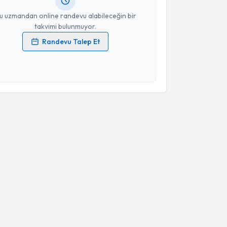
resiniz
u uzmandan online randevu alabileceğin bir
takvimi bulunmuyor.
Randevu Talep Et
 verilerimin işlenmesine ilişkin
Aydınlatma Metni
'ni
 ve kişisel verilerimin belirtilen kapsamda
esini kabul ediyorum.
Takvim Talebini Gönder