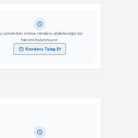
Seda Özer
için randevu takvimi talebi oluşturun. Size
Takvim Talebini Gönder
 randevu almanız için bir takvim hazırlandığında e-
lgilendireceğiz.
resiniz
u uzmandan online randevu alabileceğin bir
takvimi bulunmuyor.
Randevu Talep Et
 verilerimin işlenmesine ilişkin
Aydınlatma Metni
'ni
 ve kişisel verilerimin belirtilen kapsamda
esini kabul ediyorum.
Takvim Talebini Gönder
akvimi Talebi
 Duran Canatan
için randevu takvimi talebi oluşturun.
andan randevu almanız için bir takvim
ında e-posta ile bilgilendireceğiz.
resiniz