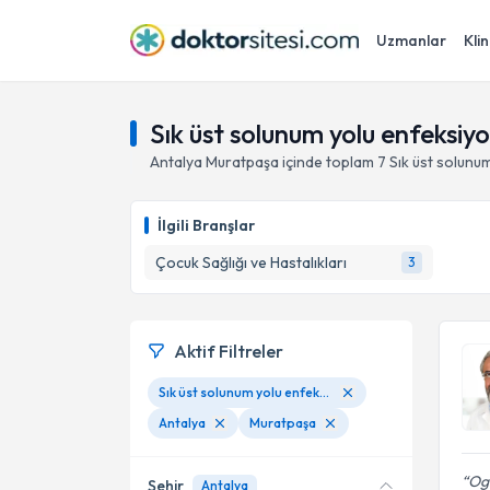
Uzmanlar
Klin
Sık üst solunum yolu enfeksi
Antalya
Muratpaşa
içinde toplam
7
Sık üst solunu
İlgili Branşlar
Çocuk Sağlığı ve Hastalıkları
3
Aktif Filtreler
Sık üst solunum yolu enfeksiyonu geçiren çocuk
Antalya
Muratpaşa
Og
Şehir
Antalya