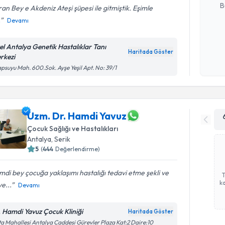
B
an Bey e Akdeniz Ateşi şüpesi ile gitmiştik. Eşimle
.
Devamı
Kişisel
el Antalya Genetik Hastalıklar Tanı
okudum
Haritada Göster
rkezi
işlenm
psuyu Mah. 600.Sok. Ayşe Yeşil Apt. No: 39/1
Uzm. Dr. Hamdi Yavuz
Çocuk Sağlığı ve Hastalıkları
Antalya
, Serik
5
(
444
Değerlendirme)
di bey çocuğa yaklaşımı hastalığı tedavi etme şekli ve
ka
ye...
Devamı
. Hamdi Yavuz Çocuk Kliniği
Haritada Göster
a Mahallesi Antalya Caddesi Gürevler Plaza Kat:2 Daire:10