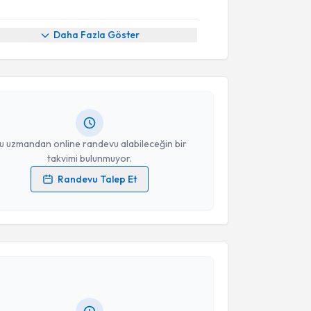
akvimi Talebi
Daha Fazla Göster
Olcay Şah
için randevu takvimi talebi oluşturun. Size
 randevu almanız için bir takvim hazırlandığında e-
lgilendireceğiz.
resiniz
u uzmandan online randevu alabileceğin bir
takvimi bulunmuyor.
Randevu Talep Et
 verilerimin işlenmesine ilişkin
Aydınlatma Metni
'ni
 ve kişisel verilerimin belirtilen kapsamda
akvimi Talebi
esini kabul ediyorum.
Büşra Zeynep Yılmaz
için randevu takvimi talebi
Takvim Talebini Gönder
Size bu uzmandan randevu almanız için bir takvim
ında e-posta ile bilgilendireceğiz.