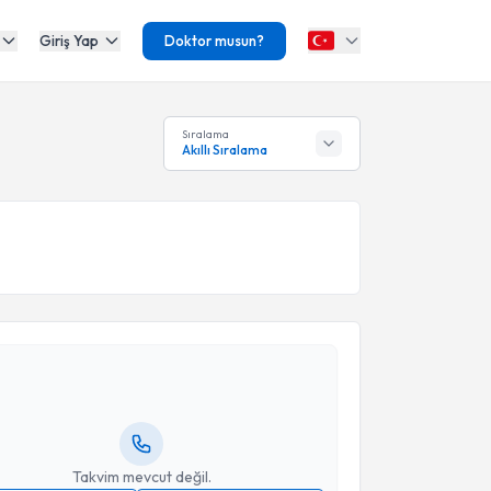
Giriş Yap
Doktor musun?
Sıralama
Akıllı Sıralama
akvimi Talebi
Burak Çakçak
için randevu takvimi talebi oluşturun.
andan randevu almanız için bir takvim
ında e-posta ile bilgilendireceğiz.
resiniz
Takvim mevcut değil.