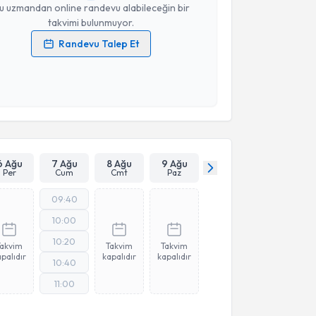
u uzmandan online randevu alabileceğin bir
takvimi bulunmuyor.
Randevu Talep Et
 verilerimin işlenmesine ilişkin
Aydınlatma Metni
'ni
 ve kişisel verilerimin belirtilen kapsamda
esini kabul ediyorum.
Takvim Talebini Gönder
6 Ağu
7 Ağu
8 Ağu
9 Ağu
Per
Cum
Cmt
Paz
09:40
10:00
10:20
Takvim
Takvim
Takvim
palıdır
kapalıdır
kapalıdır
10:40
11:00