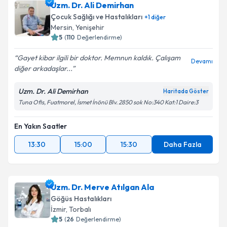
Uzm. Dr. Ali Demirhan
Çocuk Sağlığı ve Hastalıkları
+
1
diğer
Mersin
,
Yenişehir
5
(
110
Değerlendirme)
Gayet kibar ilgili bir doktor. Memnun kaldık. Çalışam
Devamı
diğer arkadaşlar...
Uzm. Dr. Ali Demirhan
Haritada Göster
Tuna Ofis, Fuatmorel, İsmet İnönü Blv. 2850 sok No:340 Kat:1 Daire:3
En Yakın Saatler
13:30
15:00
15:30
Daha Fazla
Uzm. Dr. Merve Atılgan Ala
Göğüs Hastalıkları
İzmir
,
Torbalı
5
(
26
Değerlendirme)