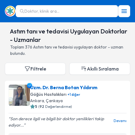
Doktor, klinik ara...
Astım tanı ve tedavisi Uygulayan Doktorlar
- Uzmanlar
Toplam
376
Astım tanı ve tedavisi
uygulayan doktor - uzman
bulundu.
Filtrele
Akıllı Sıralama
Uzm. Dr. Berna Botan Yıldırım
Göğüs Hastalıkları
+
1
diğer
Ankara
,
Çankaya
5
(
92
Değerlendirme)
Son derece ilgili ve bilgili bir doktor yenilikleri takip
Devamı
ediyor...