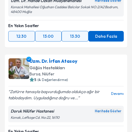
Uzm. Dr. Hande Özkan Muayenehanesi
Haritada Göster
Konacık Mahallesi Oğuzhan Caddesi Balcılar Sokak NO:2/A2 Bodrum,
48400 Muğla
En Yakın Saatler
12:30
13:00
13:30
Daha Fazla
Uzm. Dr. İrfan Atasoy
Göğüs Hastalıkları
Bursa
,
Nilüfer
5
(
4
Değerlendirme)
Zatürre tanısıyla başvurduğumda oldukça ağır bir
Devamı
tablodaydım. Uyguladığınız doğru ve...
Doruk Nilüfer Hastanesi
Haritada Göster
Konak, Lefkoşe Cd. No:22, 16110
En Yakın Saatler