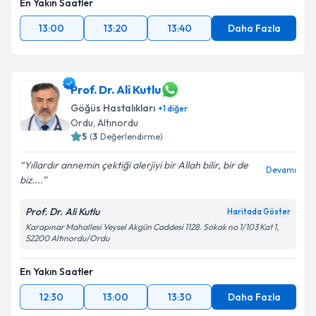
En Yakın Saatler
13:00
13:20
13:40
Daha Fazla
Prof. Dr. Ali Kutlu
Göğüs Hastalıkları
+
1
diğer
Ordu
,
Altınordu
5
(
3
Değerlendirme)
Yıllardır annemin çektiği alerjiyi bir Allah bilir, bir de
Devamı
biz....
Prof. Dr. Ali Kutlu
Haritada Göster
Karapınar Mahallesi Veysel Akgün Caddesi 1128. Sokak no 1/103 Kat 1,
52200 Altınordu/Ordu
En Yakın Saatler
12:30
13:00
13:30
Daha Fazla