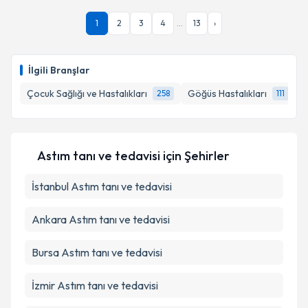
1
2
3
4
...
13
›
İlgili Branşlar
Çocuk Sağlığı ve Hastalıkları
Göğüs Hastalıkları
Ç
258
111
Astım tanı ve tedavisi
için Şehirler
İstanbul
Astım tanı ve tedavisi
Ankara
Astım tanı ve tedavisi
Bursa
Astım tanı ve tedavisi
İzmir
Astım tanı ve tedavisi