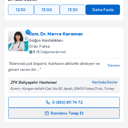
12:30
13:00
13:30
Daha Fazla
Uzm. Dr. Merve Karaman
Göğüs Hastalıkları
Ordu
,
Fatsa
5
(
5
Değerlendirme)
Alanında çok başarılı, hastasını dikkatle dinleyen ve
Devamı
güven veren bir...
ZFK Bahçeşehir Hastanesi
Haritada Göster
Kumru -Korgan Asfaltı Cad. No:30, Ayazlı, 52400 Fatsa/Ordu, Turkey
0 (850) 811 74 72
Randevu Takvimi Talebi
Randevu Talep Et
Uzm. Dr. Merve Karaman
için randevu takvimi talebi