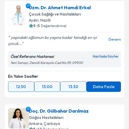
oluşturun. Size bu uzmandan randevu almanız için bir
Uzm. Dr. Ahmet Hamdi Erkal
takvim hazırlandığında e-posta ile bilgilendireceğiz.
Çocuk Sağlığı ve Hastalıkları
E-posta Adresiniz
Aydın
,
Nazilli
5
(
5
Değerlendirme)
yaşındaki oğlumun bu yaşına kadar tanıdığı en iyi
Devamı
çocuk...
Kişisel verilerimin işlenmesine ilişkin
Aydınlatma
Metni
'ni okudum ve kişisel verilerimin belirtilen
Özel Referans Hastanesi
Haritada Göster
kapsamda işlenmesini kabul ediyorum.
Yeni Sanayi, Denizli Karayolu Cad No:59, 09900
En Yakın Saatler
Takvim Talebini Gönder
12:30
13:00
13:30
Daha Fazla
Doç. Dr. Gülbahar Darılmaz
Göğüs Hastalıkları
Ankara
,
Çankaya