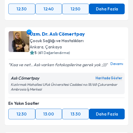
12:30
12:40
12:50
Daha Fazla
Uzm. Dr. Aslı Cömertpay
Çocuk Sağlığı ve Hastalıkları
Ankara
,
Çankaya
5
(
61
Değerlendirme)
Devamı
Kısa ve net.. Aslı varken fotokopilerine gerek yok ;)))
Aslı Cömertpay
Haritada Göster
Kızılırmak Mahallesi Ufuk Üniversitesi Caddesi no:18/68 Çukurambar
Ambrosia İş Merkezi
En Yakın Saatler
12:30
13:00
13:30
Daha Fazla