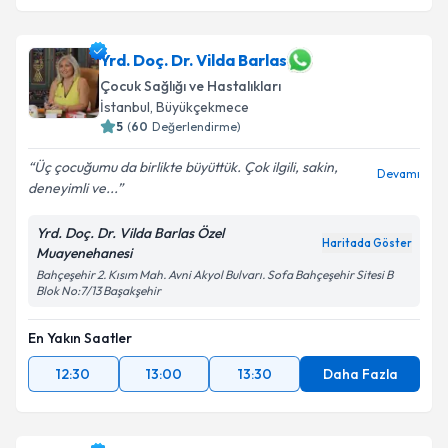
Yrd. Doç. Dr. Vilda Barlas
Çocuk Sağlığı ve Hastalıkları
İstanbul
,
Büyükçekmece
5
(
60
Değerlendirme)
Üç çocuğumu da birlikte büyüttük. Çok ilgili, sakin,
Devamı
deneyimli ve...
Yrd. Doç. Dr. Vilda Barlas Özel
Haritada Göster
Muayenehanesi
Bahçeşehir 2. Kısım Mah. Avni Akyol Bulvarı. Sofa Bahçeşehir Sitesi B
Blok No:7/13 Başakşehir
En Yakın Saatler
12:30
13:00
13:30
Daha Fazla