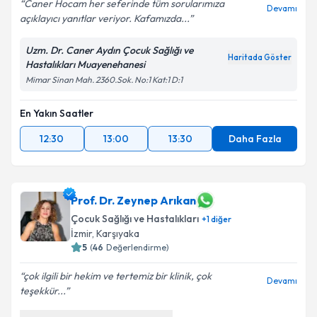
Caner Hocam her seferinde tüm sorularımıza
Devamı
açıklayıcı yanıtlar veriyor. Kafamızda...
Uzm. Dr. Caner Aydın Çocuk Sağlığı ve
Haritada Göster
Hastalıkları Muayenehanesi
Mimar Sinan Mah. 2360.Sok. No:1 Kat:1 D:1
En Yakın Saatler
12:30
13:00
13:30
Daha Fazla
Prof. Dr. Zeynep Arıkan
Çocuk Sağlığı ve Hastalıkları
+
1
diğer
İzmir
,
Karşıyaka
5
(
46
Değerlendirme)
çok ilgili bir hekim ve tertemiz bir klinik, çok
Devamı
teşekkür...