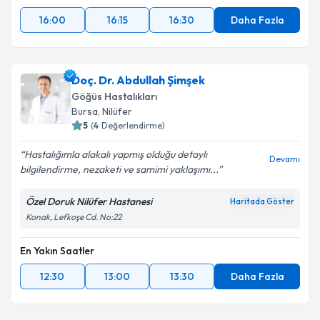
16:00
16:15
16:30
Daha Fazla
Doç. Dr. Abdullah Şimşek
Göğüs Hastalıkları
Bursa
,
Nilüfer
5
(
4
Değerlendirme)
Hastalığımla alakalı yapmış olduğu detaylı
Devamı
bilgilendirme, nezaketi ve samimi yaklaşımı...
Özel Doruk Nilüfer Hastanesi
Haritada Göster
Konak, Lefkoşe Cd. No:22
En Yakın Saatler
12:30
13:00
13:30
Daha Fazla