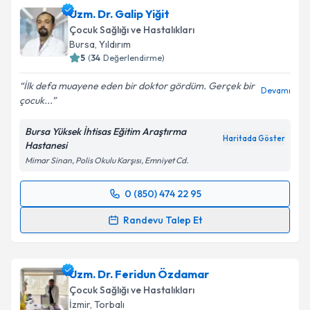
Uzm. Dr. Galip Yiğit
Çocuk Sağlığı ve Hastalıkları
Bursa
,
Yıldırım
5
(
34
Değerlendirme)
İlk defa muayene eden bir doktor gördüm. Gerçek bir
Devamı
çocuk...
Bursa Yüksek İhtisas Eğitim Araştırma
Haritada Göster
Hastanesi
Mimar Sinan, Polis Okulu Karşısı, Emniyet Cd.
0 (850) 474 22 95
Randevu Takvimi Talebi
Randevu Talep Et
Uzm. Dr. Galip Yiğit
için randevu takvimi talebi
oluşturun. Size bu uzmandan randevu almanız için bir
Uzm. Dr. Feridun Özdamar
takvim hazırlandığında e-posta ile bilgilendireceğiz.
Çocuk Sağlığı ve Hastalıkları
E-posta Adresiniz
İzmir
,
Torbalı