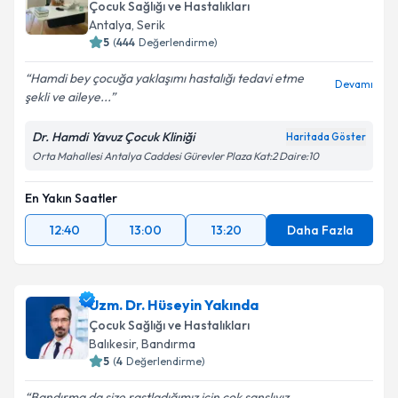
Çocuk Sağlığı ve Hastalıkları
Antalya
,
Serik
5
(
444
Değerlendirme)
Hamdi bey çocuğa yaklaşımı hastalığı tedavi etme
Devamı
şekli ve aileye...
Dr. Hamdi Yavuz Çocuk Kliniği
Haritada Göster
Orta Mahallesi Antalya Caddesi Gürevler Plaza Kat:2 Daire:10
En Yakın Saatler
12:40
13:00
13:20
Daha Fazla
Uzm. Dr. Hüseyin Yakında
Çocuk Sağlığı ve Hastalıkları
Balıkesir
,
Bandırma
5
(
4
Değerlendirme)
Bandırma da size rastladığımız için çok şanslıyız