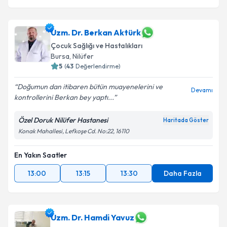
Uzm. Dr. Berkan Aktürk
Çocuk Sağlığı ve Hastalıkları
Bursa
,
Nilüfer
5
(
43
Değerlendirme)
Doğumun dan itibaren bütün muayenelerini ve
Devamı
kontrollerini Berkan bey yaptı...
Özel Doruk Nilüfer Hastanesi
Haritada Göster
Konak Mahallesi, Lefkoşe Cd. No:22, 16110
En Yakın Saatler
13:00
13:15
13:30
Daha Fazla
Uzm. Dr. Hamdi Yavuz