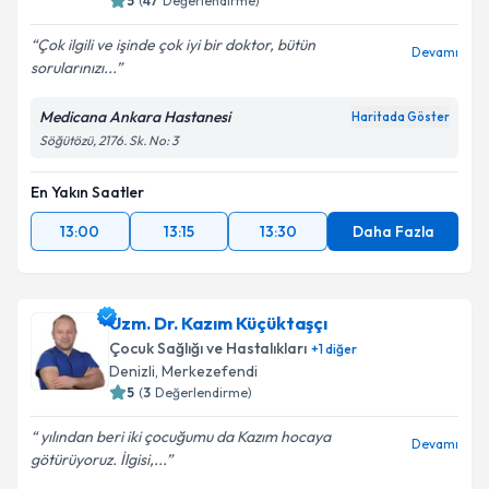
5
(
47
Değerlendirme)
Çok ilgili ve işinde çok iyi bir doktor, bütün
Devamı
sorularınızı...
Medicana Ankara Hastanesi
Haritada Göster
Söğütözü, 2176. Sk. No: 3
En Yakın Saatler
13:00
13:15
13:30
Daha Fazla
Uzm. Dr. Kazım Küçüktaşçı
Çocuk Sağlığı ve Hastalıkları
+
1
diğer
Denizli
,
Merkezefendi
5
(
3
Değerlendirme)
yılından beri iki çocuğumu da Kazım hocaya
Devamı
götürüyoruz. İlgisi,...