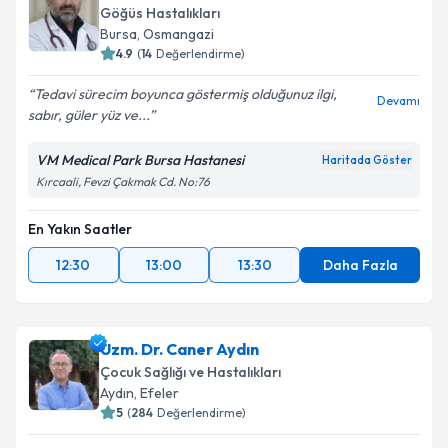
bilgilendireceğiz.
Göğüs Hastalıkları
Bursa
,
Osmangazi
E-posta Adresiniz
4.9
(
14
Değerlendirme)
Tedavi sürecim boyunca göstermiş olduğunuz ilgi,
Devamı
sabır, güler yüz ve...
Kişisel verilerimin işlenmesine ilişkin
Aydınlatma
VM Medical Park Bursa Hastanesi
Haritada Göster
Metni
'ni okudum ve kişisel verilerimin belirtilen
Kırcaali, Fevzi Çakmak Cd. No:76
kapsamda işlenmesini kabul ediyorum.
En Yakın Saatler
Takvim Talebini Gönder
12:30
13:00
13:30
Daha Fazla
Uzm. Dr. Caner Aydın
Çocuk Sağlığı ve Hastalıkları
Aydın
,
Efeler
5
(
284
Değerlendirme)