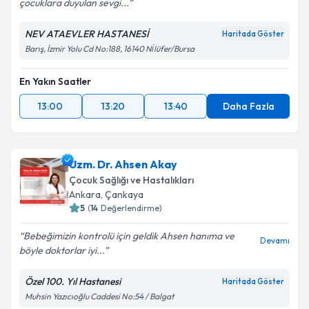
çocuklara duyulan sevgi...
NEV ATAEVLER HASTANESİ
Haritada Göster
Barış, İzmir Yolu Cd No:188, 16140 Ni̇lüfer/Bursa
En Yakın Saatler
13:00
13:20
13:40
Daha Fazla
Uzm. Dr. Ahsen Akay
Çocuk Sağlığı ve Hastalıkları
Ankara
,
Çankaya
5
(
14
Değerlendirme)
Bebeğimizin kontrolü için geldik Ahsen hanıma ve
Devamı
böyle doktorlar iyi...
Özel 100. Yıl Hastanesi
Haritada Göster
Muhsin Yazıcıoğlu Caddesi No:54 / Balgat