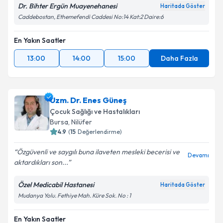
Dr. Bihter Ergün Muayenehanesi
Haritada Göster
Caddebostan, Ethemefendi Caddesi No:14 Kat:2 Daire:6
En Yakın Saatler
13:00
14:00
15:00
Daha Fazla
Uzm. Dr. Enes Güneş
Çocuk Sağlığı ve Hastalıkları
Bursa
,
Nilüfer
4.9
(
15
Değerlendirme)
Özgüvenli ve saygılı buna ilaveten mesleki becerisi ve
Devamı
aktardıkları son...
Özel Medicabil Hastanesi
Haritada Göster
Mudanya Yolu. Fethiye Mah. Küre Sok. No : 1
En Yakın Saatler