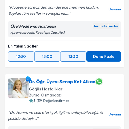
Muayene sürecinden son derece memnun kaldım.
Devamı
Yapılan tüm testlerin sonuçlarını,...
Özel Medifema Hastanesi
Haritada Göster
Ayrancılar Mah. Kocatepe Cad. No.1
En Yakın Saatler
12:30
13:00
13:30
Daha Fazla
Dr. Öğr. Üyesi Serap Ket Alkan
Göğüs Hastalıkları
Bursa
,
Osmangazi
5
(
39
Değerlendirme)
Dr. Hanım ve sekreteri çok ilgili ve anlayabileceğimiz
Devamı
şekilde detaylı...