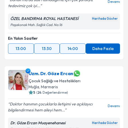
Devamı
tedavimiz çok iyi...
ÖZEL BANDIRMA ROYAL HASTANESİ
Haritada Göster
Paşakonak Mah. Sağlık Cad. No:16
En Yakın Saatler
13:00
13:30
14:00
Daha Fazla
Uzm. Dr. Göze Ercan
Çocuk Sağlığı ve Hastalıkları
Muğla
,
Marmaris
5
(
24
Değerlendirme)
Doktor hanımın çocuklarla iletişimi ve açıklayıcı
Devamı
bilgilendirmesi hem aileyi hem...
Dr. Göze Ercan Muayenehanesi
Haritada Göster