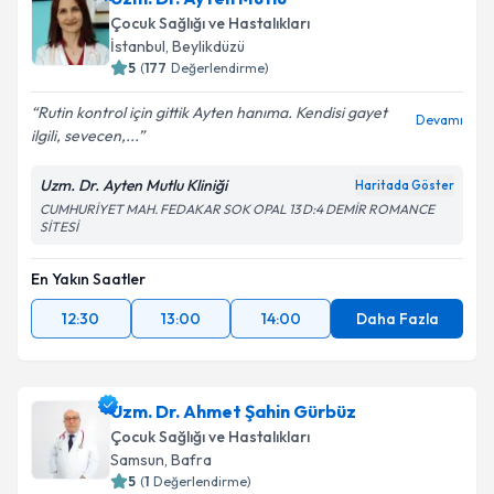
Çocuk Sağlığı ve Hastalıkları
İstanbul
,
Beylikdüzü
5
(
177
Değerlendirme)
Rutin kontrol için gittik Ayten hanıma. Kendisi gayet
Devamı
ilgili, sevecen,...
Uzm. Dr. Ayten Mutlu Kliniği
Haritada Göster
CUMHURİYET MAH. FEDAKAR SOK OPAL 13 D:4 DEMİR ROMANCE
SİTESİ
En Yakın Saatler
12:30
13:00
14:00
Daha Fazla
Uzm. Dr. Ahmet Şahin Gürbüz
Çocuk Sağlığı ve Hastalıkları
Samsun
,
Bafra
5
(
1
Değerlendirme)