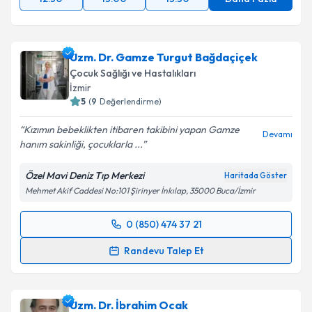
Uzm. Dr. Gamze Turgut Bağdaçiçek
Çocuk Sağlığı ve Hastalıkları
İzmir
5
(
9
Değerlendirme)
Kızımın bebeklikten itibaren takibini yapan Gamze
Devamı
hanım sakinliği, çocuklarla ...
Özel Mavi Deniz Tıp Merkezi
Haritada Göster
Mehmet Akif Caddesi No:101 Şirinyer İnkılap, 35000 Buca/İzmir
0 (850) 474 37 21
Randevu Takvimi Talebi
Randevu Talep Et
Uzm. Dr. Gamze Turgut Bağdaçiçek
için randevu
takvimi talebi oluşturun. Size bu uzmandan randevu
Uzm. Dr. İbrahim Ocak
almanız için bir takvim hazırlandığında e-posta ile