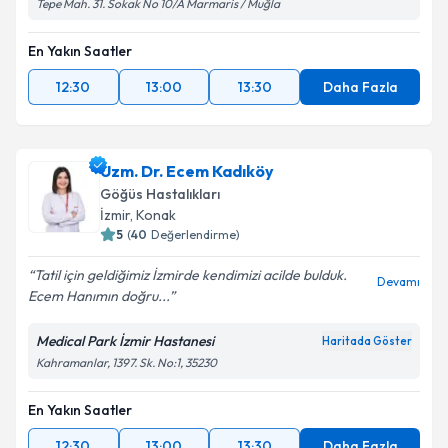
Tepe Mah. 31. Sokak No 10/A Marmaris / Muğla
En Yakın Saatler
12:30
13:00
13:30
Daha Fazla
Uzm. Dr. Ecem Kadıköy
Göğüs Hastalıkları
İzmir
,
Konak
5
(
40
Değerlendirme)
Tatil için geldiğimiz İzmirde kendimizi acilde bulduk.
Devamı
Ecem Hanımın doğru...
Medical Park İzmir Hastanesi
Haritada Göster
Kahramanlar, 1397. Sk. No:1, 35230
En Yakın Saatler
12:30
13:00
13:30
Daha Fazla