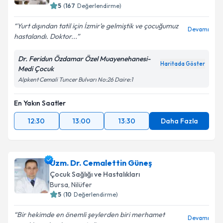
5
(
167
Değerlendirme)
Yurt dışından tatil için İzmir’e gelmiştik ve çocuğumuz
Devamı
hastalandı. Doktor...
Kişisel verilerimin işlenmesine ilişkin
Aydınlatma
Metni
'ni okudum ve kişisel verilerimin belirtilen
Dr. Feridun Özdamar Özel Muayenehanesi-
kapsamda işlenmesini kabul ediyorum.
Haritada Göster
Medi Çocuk
Alpkent Cemali Tuncer Bulvarı No:26 Daire:1
Takvim Talebini Gönder
En Yakın Saatler
12:30
13:00
13:30
Daha Fazla
Uzm. Dr. Cemalettin Güneş
Çocuk Sağlığı ve Hastalıkları
Bursa
,
Nilüfer
5
(
10
Değerlendirme)
Bir hekimde en önemli şeylerden biri merhamet
Devamı