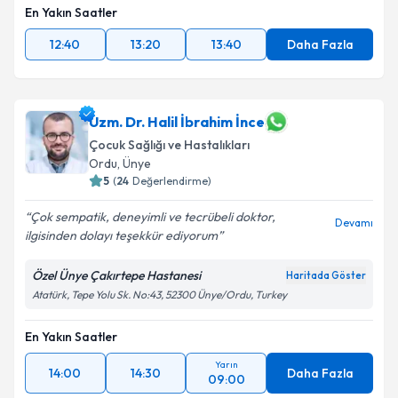
En Yakın Saatler
12:40
13:20
13:40
Daha Fazla
Uzm. Dr. Halil İbrahim İnce
Çocuk Sağlığı ve Hastalıkları
Ordu
,
Ünye
5
(
24
Değerlendirme)
Çok sempatik, deneyimli ve tecrübeli doktor,
Devamı
ilgisinden dolayı teşekkür ediyorum
Özel Ünye Çakırtepe Hastanesi
Haritada Göster
Atatürk, Tepe Yolu Sk. No:43, 52300 Ünye/Ordu, Turkey
En Yakın Saatler
Yarın
14:00
14:30
Daha Fazla
09:00