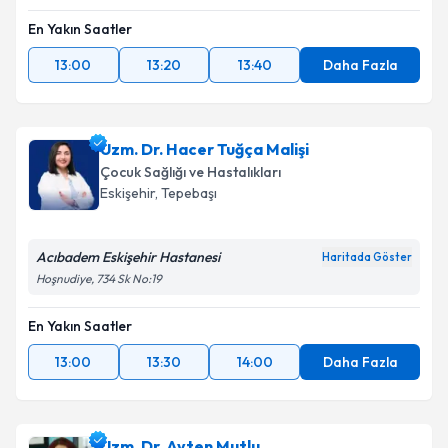
En Yakın Saatler
13:00
13:20
13:40
Daha Fazla
Uzm. Dr. Hacer Tuğça Malişi
Çocuk Sağlığı ve Hastalıkları
Eskişehir
,
Tepebaşı
Acıbadem Eskişehir Hastanesi
Haritada Göster
Hoşnudiye, 734 Sk No:19
En Yakın Saatler
13:00
13:30
14:00
Daha Fazla
Uzm. Dr. Ayten Mutlu