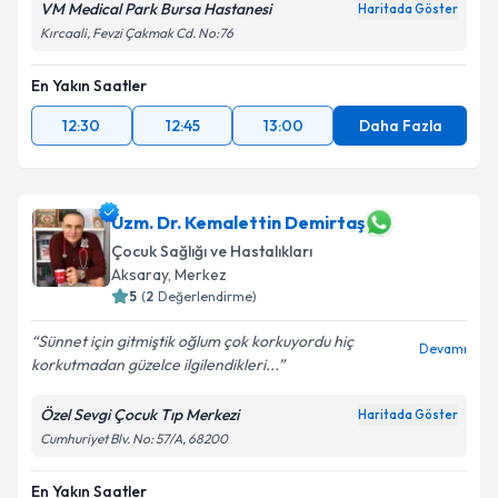
VM Medical Park Bursa Hastanesi
Haritada Göster
Kırcaali, Fevzi Çakmak Cd. No:76
En Yakın Saatler
12:30
12:45
13:00
Daha Fazla
Uzm. Dr. Kemalettin Demirtaş
Çocuk Sağlığı ve Hastalıkları
Aksaray
,
Merkez
5
(
2
Değerlendirme)
Sünnet için gitmiştik oğlum çok korkuyordu hiç
Devamı
korkutmadan güzelce ilgilendikleri...
Özel Sevgi Çocuk Tıp Merkezi
Haritada Göster
Cumhuriyet Blv. No: 57/A, 68200
En Yakın Saatler