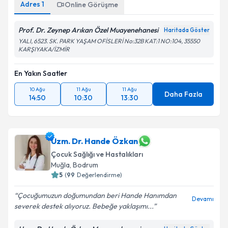
Adres
1
Online Görüşme
Prof. Dr. Zeynep Arıkan Özel Muayenehanesi
Haritada Göster
YALI, 6523. SK. PARK YAŞAM OFİSLERİ No:32B KAT:1 NO:104, 35550
KARŞIYAKA/İZMİR
En Yakın Saatler
10 Ağu
11 Ağu
11 Ağu
Daha Fazla
14:50
10:30
13:30
Uzm. Dr. Hande Özkan
Çocuk Sağlığı ve Hastalıkları
Muğla
,
Bodrum
5
(
99
Değerlendirme)
Çocuğumuzun doğumundan beri Hande Hanımdan
Devamı
severek destek alıyoruz. Bebeğe yaklaşımı...