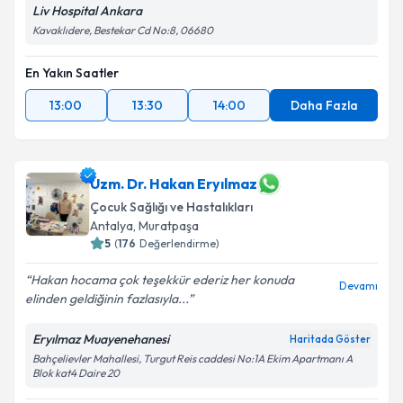
Liv Hospital Ankara
Kavaklıdere, Bestekar Cd No:8, 06680
En Yakın Saatler
13:00
13:30
14:00
Daha Fazla
Uzm. Dr. Hakan Eryılmaz
Çocuk Sağlığı ve Hastalıkları
Antalya
,
Muratpaşa
5
(
176
Değerlendirme)
Hakan hocama çok teşekkür ederiz her konuda
Devamı
elinden geldiğinin fazlasıyla...
Eryılmaz Muayenehanesi
Haritada Göster
Bahçelievler Mahallesi, Turgut Reis caddesi No:1A Ekim Apartmanı A
Blok kat4 Daire 20