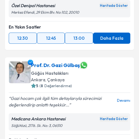
Özel Denipol Hastanesi
Haritada Göster
Merkez Efendi, 29 Ekim Blv. No:102, 20010
En Yakın Saatler
12:30
12:45
13:00
Daha Fazla
Prof. Dr. Gazi Gülbaş
Göğüs Hastalıkları
Ankara
,
Çankaya
5
(
8
Değerlendirme)
Gazi hocam çok ilgili tüm detaylarıyla sürecimizi
Devamı
değerlendirip anlattı teşekkür...
Medicana Ankara Hastanesi
Haritada Göster
Söğütözü, 2176. Sk. No: 3, 06510