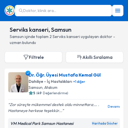
Doktor, klinik ara...
Serviks kanseri, Samsun
Samsun
içinde toplam
2
Serviks kanseri
uygulayan doktor -
uzman bulundu
Filtrele
Akıllı Sıralama
Dr. Öğr. Üyesi Mustafa Kemal Gül
Dahiliye - İç Hastalıkları
+
1
diğer
Samsun
, Atakum
5
(
49
Değerlendirme)
Zor süreçte mükemmel destek oldu minnettarız…. .
Devamı
Hastaneye herkese teşekkür...
VM Medical Park Samsun Hastanesi
Haritada Göster