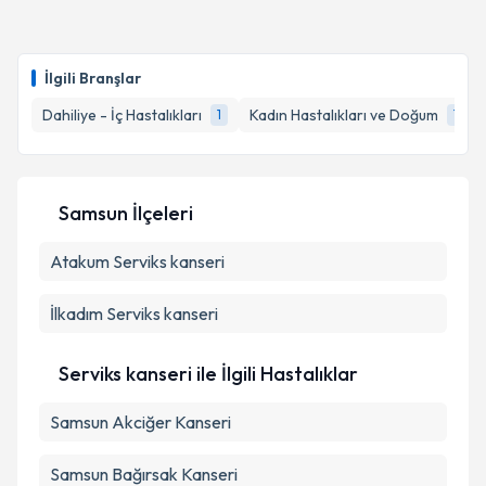
Op. Dr. Erkan Aslan
için randevu takvimi talebi
oluşturun. Size bu uzmandan randevu almanız için bir
İlgili Branşlar
takvim hazırlandığında e-posta ile bilgilendireceğiz.
Dahiliye - İç Hastalıkları
Kadın Hastalıkları ve Doğum
1
1
E-posta Adresiniz
Samsun İlçeleri
Kişisel verilerimin işlenmesine ilişkin
Aydınlatma
Atakum
Metni
Serviks kanseri
'ni okudum ve kişisel verilerimin belirtilen
kapsamda işlenmesini kabul ediyorum.
İlkadım
Serviks kanseri
Takvim Talebini Gönder
Serviks kanseri ile İlgili Hastalıklar
Samsun Akciğer Kanseri
Samsun Bağırsak Kanseri