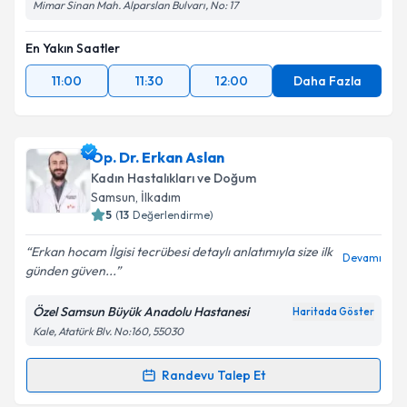
Mimar Sinan Mah. Alparslan Bulvarı, No: 17
En Yakın Saatler
11:00
11:30
12:00
Daha Fazla
Op. Dr. Erkan Aslan
Kadın Hastalıkları ve Doğum
Samsun
, İlkadım
5
(
13
Değerlendirme)
Erkan hocam İlgisi tecrübesi detaylı anlatımıyla size ilk
Devamı
günden güven...
Özel Samsun Büyük Anadolu Hastanesi
Haritada Göster
Kale, Atatürk Blv. No:160, 55030
Randevu Talep Et
Randevu Takvimi Talebi