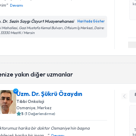
ka
rim
Devamı
. Dr. Sezin Saygı Özyurt Muayenehanesi
Haritada Göster
i Mahallesi, Gazi Mustafa Kemal Bulvarı, Ofisium İş Merkezi, Daire:
 33330 Mezitli / Mersin
enize yakın diğer uzmanlar
Uzm. Dr. Şükrü Özaydın
Tıbbi Onkoloji
Osmaniye
, Merkez
5
(
1
Değerlendirme)
ktorumuz harika bir doktor Osmaniye’nin başına
ka
bilecek harika bir insan...
Devamı