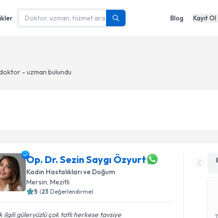
ikler
Blog
Kayıt Ol
doktor - uzman bulundu
Op. Dr. Sezin Saygı Özyurt
Kadın Hastalıkları ve Doğum
Mersin
, Mezitli
5
(
23
Değerlendirme)
 ilgili güleryüzlü çok tatlı herkese tavsiye