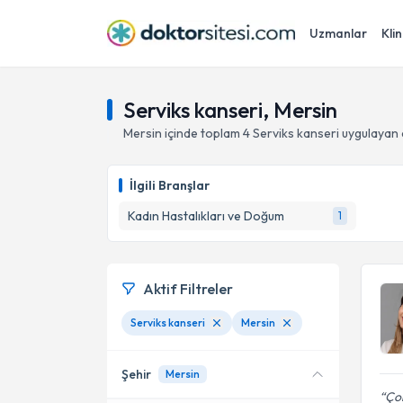
Uzmanlar
Klin
Serviks kanseri, Mersin
Mersin
içinde toplam
4
Serviks kanseri
uygulayan 
İlgili Branşlar
Kadın Hastalıkları ve Doğum
1
Aktif Filtreler
Serviks kanseri
Mersin
Şehir
Mersin
Çok