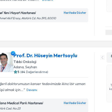
el Yeni Hayat Hastanesi
Haritada Göster
met Akif Ersoy, Atatürk Cd. No:395, 80010
Prof. Dr. Hüseyin Mertsoylu
Tıbbi Onkoloji
Adana
, Seyhan
5
(
64
Değerlendirme)
erli doktorumuzun kanser tedavimizde ikinci bir uzman
ka
şü almak için...
Devamı
ana Medical Park Hastanesi
Haritada Göster
türk Cad. No:23