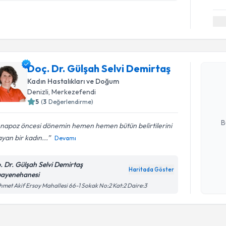
Randevu T
Doç. Dr. Gülşah Selvi Demirtaş
Doç. Dr. G
oluşturun. 
Kadın Hastalıkları ve Doğum
hazırlandığ
Denizli
, Merkezefendi
5
(
3
Değerlendirme)
E-posta Ad
B
napoz öncesi dönemin hemen hemen bütün belirtilerini
yan bir kadın...
Devamı
Kişisel
. Dr. Gülşah Selvi Demirtaş
okudum
Haritada Göster
ayenehanesi
işlenm
met Akif Ersoy Mahallesi 66-1 Sokak No:2 Kat:2 Daire:3