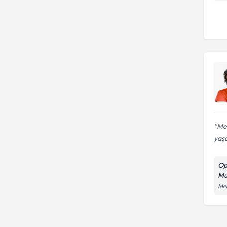
Me
yaşa
Op
Mu
Meh