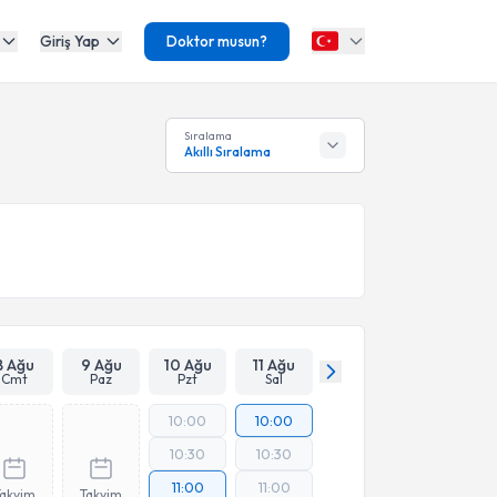
Giriş Yap
Doktor musun?
Sıralama
Akıllı Sıralama
8 Ağu
9 Ağu
10 Ağu
11 Ağu
Cmt
Paz
Pzt
Sal
10:00
10:00
10:30
10:30
11:00
11:00
Takvim
Takvim