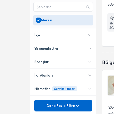
ede
Op
Mersin
Yen
20,
İlçe
Yakınımda Ara
Bölg
Branşlar
Konumuma yakın uzmanları
Mezitli
göster
İlgi Alanları
Hizmetler
Serviks kanseri
Kadın Hastalıkları ve Doğum
Mezuniyet
4 Boyutlu Gebelik Ultrasonu
Daha Fazla Filtre
Do
gele