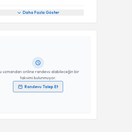
Daha Fazla Göster
akvimi Talebi
ülşah Selvi Demirtaş
için randevu takvimi talebi
Size bu uzmandan randevu almanız için bir takvim
ında e-posta ile bilgilendireceğiz.
resiniz
u uzmandan online randevu alabileceğin bir
takvimi bulunmuyor.
Randevu Talep Et
 verilerimin işlenmesine ilişkin
Aydınlatma Metni
'ni
 ve kişisel verilerimin belirtilen kapsamda
esini kabul ediyorum.
Takvim Talebini Gönder