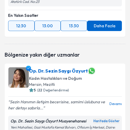
Atatürk Cad. No:23
En Yakın Saatler
12:30
13:00
13:30
Daha Fazla
Bölgenize yakın diğer uzmanlar
Op. Dr. Sezin Saygı Özyurt
Kadın Hastalıkları ve Doğum
Mersin
, Mezitli
5
(
22
Değerlendirme)
Sezin Hanımın iletişim becerisine, samimi üslubuna ve
Devamı
her detayı sabırla...
Op. Dr. Sezin Saygı Özyurt Muayenehanesi
Haritada Göster
Yeni Mahallesi, Gazi Mustafa Kemal Bulvarı, Ofisium İş Merkezi, Daire: