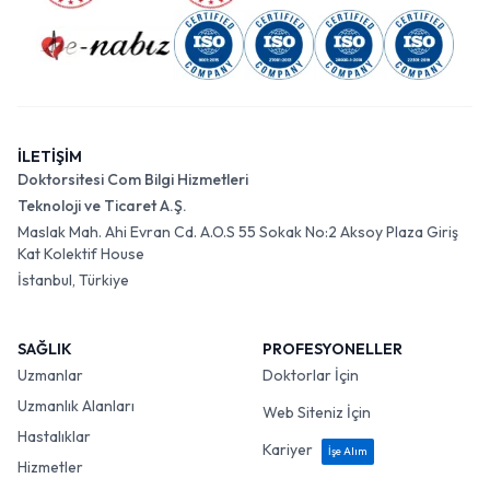
İLETİŞİM
Doktorsitesi Com Bilgi Hizmetleri
Teknoloji ve Ticaret A.Ş.
Maslak Mah. Ahi Evran Cd. A.O.S 55 Sokak No:2 Aksoy Plaza Giriş
Kat Kolektif House
İstanbul, Türkiye
SAĞLIK
PROFESYONELLER
Uzmanlar
Doktorlar İçin
Uzmanlık Alanları
Web Siteniz İçin
Hastalıklar
Kariyer
İşe Alım
Hizmetler