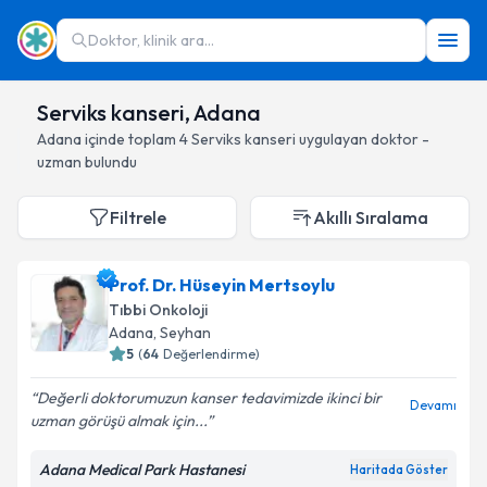
Doktor, klinik ara...
Serviks kanseri, Adana
Adana
içinde toplam
4
Serviks kanseri
uygulayan doktor -
uzman bulundu
Filtrele
Akıllı Sıralama
Prof. Dr. Hüseyin Mertsoylu
Tıbbi Onkoloji
Adana
, Seyhan
5
(
64
Değerlendirme)
Değerli doktorumuzun kanser tedavimizde ikinci bir
Devamı
uzman görüşü almak için...
Adana Medical Park Hastanesi
Haritada Göster