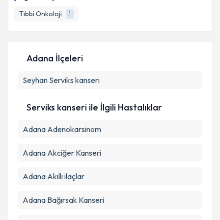
için bir takvim hazırlandığında e-posta ile
bilgilendireceğiz.
Tıbbi Onkoloji
1
E-posta Adresiniz
Adana İlçeleri
Seyhan
Kişisel verilerimin işlenmesine ilişkin
Serviks kanseri
Aydınlatma
Metni
'ni okudum ve kişisel verilerimin belirtilen
kapsamda işlenmesini kabul ediyorum.
Serviks kanseri ile İlgili Hastalıklar
Adana Adenokarsinom
Takvim Talebini Gönder
Adana Akciğer Kanseri
Adana Akıllı ilaçlar
Adana Bağırsak Kanseri