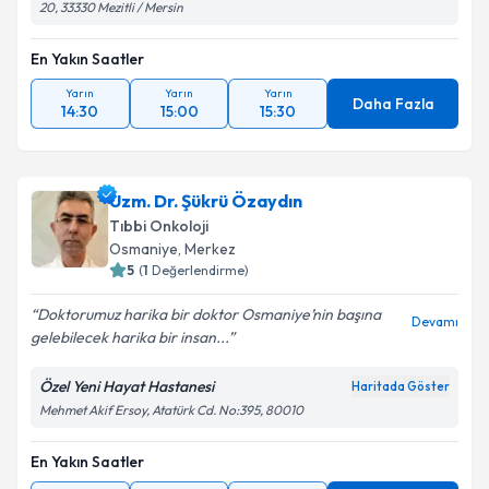
20, 33330 Mezitli / Mersin
En Yakın Saatler
Yarın
Yarın
Yarın
Daha Fazla
14:30
15:00
15:30
Uzm. Dr. Şükrü Özaydın
Tıbbi Onkoloji
Osmaniye
, Merkez
5
(
1
Değerlendirme)
Doktorumuz harika bir doktor Osmaniye’nin başına
Devamı
gelebilecek harika bir insan...
Özel Yeni Hayat Hastanesi
Haritada Göster
Mehmet Akif Ersoy, Atatürk Cd. No:395, 80010
En Yakın Saatler