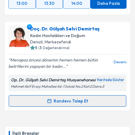
13:00
13:30
14:00
Daha Fazla
Doç. Dr. Gülşah Selvi Demirtaş
Kadın Hastalıkları ve Doğum
Denizli
, Merkezefendi
5
(
3
Değerlendirme)
Menapoz öncesi dönemin hemen hemen bütün
Devamı
belirtilerini yaşayan bir kadın...
Op. Dr. Gülşah Selvi Demirtaş Muayenehanesi
Haritada Göster
Mehmet Akif Ersoy Mahallesi 66-1 Sokak No:2 Kat:2 Daire:3
Randevu Talep Et
Randevu Takvimi Talebi
Doç. Dr. Gülşah Selvi Demirtaş
için randevu takvimi
talebi oluşturun. Size bu uzmandan randevu almanız
İlgili Branşlar