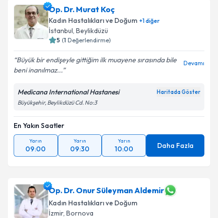
Op. Dr. Murat Koç
Kadın Hastalıkları ve Doğum
+
1
diğer
İstanbul
,
Beylikdüzü
5
(
1
Değerlendirme)
Büyük bir endişeyle gittiğim ilk muayene sırasında bile
Devamı
beni inanılmaz...
Medicana International Hastanesi
Haritada Göster
Büyükşehir, Beylikdüzü Cd. No:3
En Yakın Saatler
Yarın
Yarın
Yarın
Daha Fazla
09:00
09:30
10:00
Op. Dr. Onur Süleyman Aldemir
Kadın Hastalıkları ve Doğum
İzmir
,
Bornova