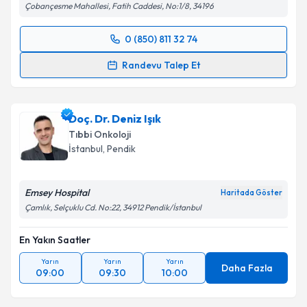
Çobançesme Mahallesi, Fatih Caddesi, No:1/8, 34196
0 (850) 811 32 74
Randevu Takvimi Talebi
Randevu Talep Et
Doç. Dr. Melih Şimşek
için randevu takvimi talebi
oluşturun. Size bu uzmandan randevu almanız için bir
Doç. Dr. Deniz Işık
takvim hazırlandığında e-posta ile bilgilendireceğiz.
Tıbbi Onkoloji
E-posta Adresiniz
İstanbul
,
Pendik
Emsey Hospital
Haritada Göster
Çamlık, Selçuklu Cd. No:22, 34912 Pendik/İstanbul
Kişisel verilerimin işlenmesine ilişkin
Aydınlatma
Metni
'ni okudum ve kişisel verilerimin belirtilen
En Yakın Saatler
kapsamda işlenmesini kabul ediyorum.
Yarın
Yarın
Yarın
Daha Fazla
09:00
09:30
10:00
Takvim Talebini Gönder