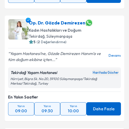
Op. Dr. Gözde Demirezen
Kadın Hastalıkları ve Doğum
Tekirdağ
,
Süleymanpaşa
5
(
2
Değerlendirme)
Yaşam Hastanesi’ne, Gözde Demirezen Hanım’a ve
Devamı
tüm doğum ekibine içten...
Tekirdağ Yaşam Hastanesi
Haritada Göster
Hürriyet, Büşra Sk. No:20, 59100 Süleymanpaşa/Tekirdağ
Merkez/Tekirdağ, Turkey
En Yakın Saatler
Yarın
Yarın
Yarın
Daha Fazla
09:00
09:30
10:00