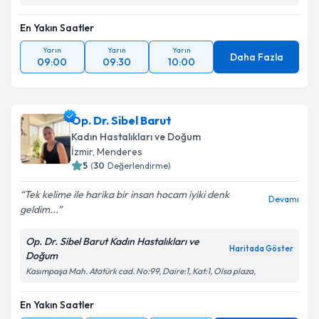
En Yakın Saatler
Takvim Talebini Gönder
Yarın
Yarın
Yarın
Daha Fazla
09:00
09:30
10:00
Op. Dr. Sibel Barut
Kadın Hastalıkları ve Doğum
İzmir
,
Menderes
5
(
30
Değerlendirme)
Tek kelime ile harika bir insan hocam iyiki denk
Devamı
geldim...
Op. Dr. Sibel Barut Kadın Hastalıkları ve
Haritada Göster
Doğum
Kasımpaşa Mah. Atatürk cad. No:99, Daire:1, Kat:1, Olsa plaza,
En Yakın Saatler