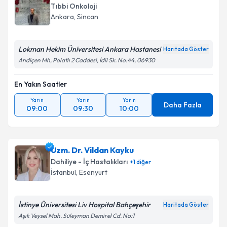
Tıbbi Onkoloji
Ankara
,
Sincan
Lokman Hekim Üniversitesi Ankara Hastanesi
Haritada Göster
Andiçen Mh, Polatlı 2 Caddesi, İdil Sk. No:44, 06930
En Yakın Saatler
Yarın
Yarın
Yarın
Daha Fazla
09:00
09:30
10:00
Uzm. Dr. Vildan Kayku
Dahiliye - İç Hastalıkları
+
1
diğer
İstanbul
,
Esenyurt
İstinye Üniversitesi Liv Hospital Bahçeşehir
Haritada Göster
Aşık Veysel Mah. Süleyman Demirel Cd. No:1