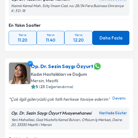
Namık Kemal Mah. Sütçi İmam Cad. no: 28/34 Fera Business Ümraniye
K: 3 D: 18
En Yakın Saatler
Yarın
Yarın
Yarın
Daha Fazla
11:20
11:40
12:20
Op. Dr. Sezin Saygı Özyurt
Kadın Hastalıkları ve Doğum
Mersin
,
Mezitli
5
(
23
Değerlendirme)
Devamı
Çok ilgili güleryüzlü çok tatlı herkese tavsiye ederim
Op. Dr. Sezin Saygı Özyurt Muayenehanesi
Haritada Göster
Yeni Mahallesi, Gazi Mustafa Kemal Bulvarı, Ofisium İş Merkezi, Daire:
20, 33330 Mezitli / Mersin