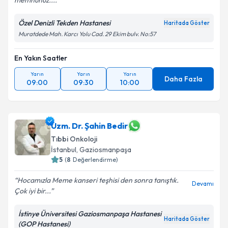
memnunuz....
Kişisel verilerimin işlenmesine ilişkin
Aydınlatma
Metni
'ni okudum ve kişisel verilerimin belirtilen
Özel Denizli Tekden Hastanesi
Haritada Göster
kapsamda işlenmesini kabul ediyorum.
Muratdede Mah. Karcı Yolu Cad. 29 Ekim bulv. No:57
En Yakın Saatler
Takvim Talebini Gönder
Yarın
Yarın
Yarın
Daha Fazla
09:00
09:30
10:00
Uzm. Dr. Şahin Bedir
Tıbbi Onkoloji
İstanbul
,
Gaziosmanpaşa
5
(
8
Değerlendirme)
Hocamızla Meme kanseri teşhisi den sonra tanıştık.
Devamı
Çok iyi bir...
İstinye Üniversitesi Gaziosmanpaşa Hastanesi
Haritada Göster
(GOP Hastanesi)