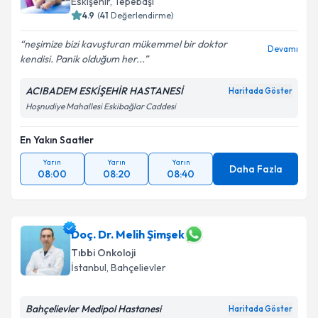
Eskişehir
,
Tepebaşı
4.9
(
41
Değerlendirme)
neşimize bizi kavuşturan mükemmel bir doktor
Devamı
kendisi. Panik olduğum her...
ACIBADEM ESKİŞEHİR HASTANESİ
Haritada Göster
Hoşnudiye Mahallesi Eskibağlar Caddesi
En Yakın Saatler
Yarın
Yarın
Yarın
Daha Fazla
08:00
08:20
08:40
Doç. Dr. Melih Şimşek
Tıbbi Onkoloji
İstanbul
,
Bahçelievler
Bahçelievler Medipol Hastanesi
Haritada Göster