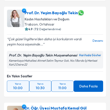
Prof. Dr. Yeşim Bayoğlu Tekin
Kadın Hastalıkları ve Doğum
Trabzon
,
Ortahisar
4.9
(
72
Değerlendirme)
Çok güzel İngiltere’den daha iyi korkularım vardı
Devamı
yeşim hoca sayesinde...
Prof. Dr. Yeşim Bayoğlu Tekin Muayenehanesi
Haritada Göster
Kemerkaya Mahallesi Ahmet Selim Teymur Sok. No:1 Bordo İş Merkezi
Kat:2 Daire:22
En Yakın Saatler
Yarın
Yarın
Yarın
Daha Fazla
10:00
10:30
11:00
Dr. Öğr. Üyesi Mustafa Kemal Gül