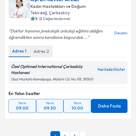
Kadın Hastalıkları ve Doğum
Tekirdağ
,
Çerkezköy
5
(
2
Değerlendirme)
Doktor hanımın jinekolojik onkoloji eğitimi aldığını
Devamı
öğrendikten sonra kendisine başvurduk....
Adres
1
Adres
2
Özel Optimed International Çerkezköy
Haritada Göster
Hastanesi
Gazi Mustafa Kemalpaşa, Atatürk Cd. No:118, 59500
En Yakın Saatler
Yarın
Yarın
Yarın
Daha Fazla
09:00
09:30
10:00