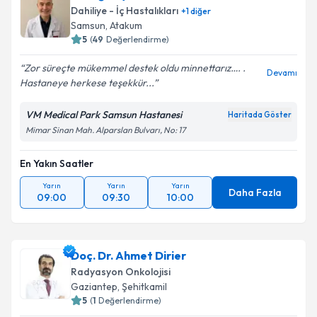
Dahiliye - İç Hastalıkları
+
1
diğer
Samsun
,
Atakum
5
(
49
Değerlendirme)
Zor süreçte mükemmel destek oldu minnettarız…. .
Devamı
Hastaneye herkese teşekkür...
VM Medical Park Samsun Hastanesi
Haritada Göster
Mimar Sinan Mah. Alparslan Bulvarı, No: 17
En Yakın Saatler
Yarın
Yarın
Yarın
Daha Fazla
09:00
09:30
10:00
Doç. Dr. Ahmet Dirier
Radyasyon Onkolojisi
Gaziantep
,
Şehitkamil
5
(
1
Değerlendirme)