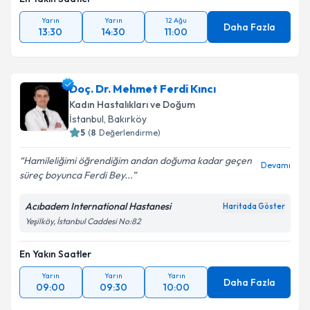
Yarın
Yarın
12 Ağu
Daha Fazla
13:30
14:30
11:00
Doç. Dr. Mehmet Ferdi Kıncı
Kadın Hastalıkları ve Doğum
İstanbul
,
Bakırköy
5
(
8
Değerlendirme)
Hamileliğimi öğrendiğim andan doğuma kadar geçen
Devamı
süreç boyunca Ferdi Bey...
Acıbadem International Hastanesi
Haritada Göster
Yeşilköy, İstanbul Caddesi No:82
En Yakın Saatler
Yarın
Yarın
Yarın
Daha Fazla
09:00
09:30
10:00