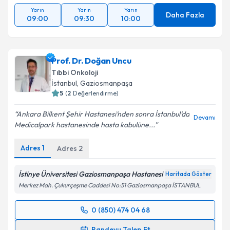
Yarın
Yarın
Yarın
Daha Fazla
09:00
09:30
10:00
Prof. Dr. Doğan Uncu
Tıbbi Onkoloji
İstanbul
,
Gaziosmanpaşa
5
(
2
Değerlendirme)
Ankara Bilkent Şehir Hastanesi’nden sonra İstanbul’da
Devamı
Medicalpark hastanesinde hasta kabulüne...
Adres
1
Adres
2
İstinye Üniversitesi Gaziosmanpaşa Hastanesi
Haritada Göster
Merkez Mah. Çukurçeşme Caddesi No:51 Gaziosmanpaşa İSTANBUL
0 (850) 474 04 68
Randevu Takvimi Talebi
Randevu Talep Et