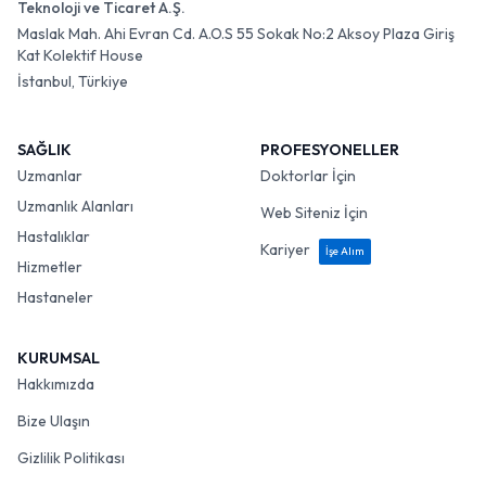
Teknoloji ve Ticaret A.Ş.
Maslak Mah. Ahi Evran Cd. A.O.S 55 Sokak No:2 Aksoy Plaza Giriş
Kat Kolektif House
İstanbul, Türkiye
SAĞLIK
PROFESYONELLER
Uzmanlar
Doktorlar İçin
Uzmanlık Alanları
Web Siteniz İçin
Hastalıklar
Kariyer
İşe Alım
Hizmetler
Hastaneler
KURUMSAL
Hakkımızda
Bize Ulaşın
Gizlilik Politikası