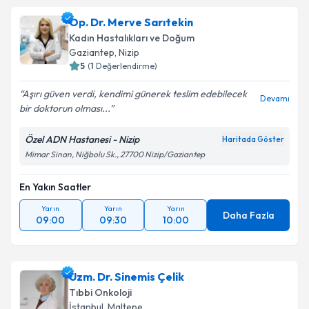
Op. Dr. Merve Sarıtekin
Kadın Hastalıkları ve Doğum
Gaziantep
,
Nizip
5
(
1
Değerlendirme)
Aşırı güven verdi, kendimi günerek teslim edebilecek
Devamı
bir doktorun olması...
Özel ADN Hastanesi - Nizip
Haritada Göster
Mimar Sinan, Niğbolu Sk., 27700 Nizip/Gaziantep
En Yakın Saatler
Yarın
Yarın
Yarın
Daha Fazla
09:00
09:30
10:00
Uzm. Dr. Sinemis Çelik
Tıbbi Onkoloji
İstanbul
,
Maltepe