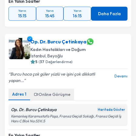
En Yakın Saatler
Yarın
Yarın
Yarın
Daha Fazla
15:15
15:45
16:15
Op. Dr. Burcu Çetinkaya
Kadın Hastalıkları ve Doğum
İstanbul
,
Beyoğlu
5
(
37
Değerlendirme)
Burcu hoca çok güler yüzlü ve işini çok dikkatli
Devamı
yapan...
Adres
1
Online Görüşme
Op. Dr. Burcu Çetinkaya
Haritada Göster
Kemankeş Karamustafa Paşa, Fransız Geçidi Sokağı, Fransız Geçidi İş
Hanı C Blok No:53 K:5
En Yakın Saatler