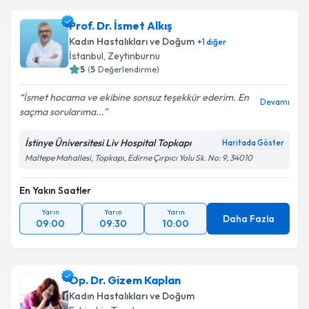
Prof. Dr. İsmet Alkış
Kadın Hastalıkları ve Doğum
+
1
diğer
İstanbul
,
Zeytinburnu
5
(
5
Değerlendirme)
İsmet hocama ve ekibine sonsuz teşekkür ederim. En
Devamı
saçma sorularıma...
İstinye Üniversitesi Liv Hospital Topkapı
Haritada Göster
Maltepe Mahallesi, Topkapı, Edirne Çırpıcı Yolu Sk. No: 9, 34010
En Yakın Saatler
Yarın
Yarın
Yarın
Daha Fazla
09:00
09:30
10:00
Op. Dr. Gizem Kaplan
Kadın Hastalıkları ve Doğum