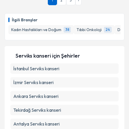
1
2
3
›
İlgili Branşlar
Kadın Hastalıkları ve Doğum
Tıbbi Onkoloji
Dahiliy
38
24
Serviks kanseri
için Şehirler
İstanbul
Serviks kanseri
İzmir
Serviks kanseri
Ankara
Serviks kanseri
Tekirdağ
Serviks kanseri
Antalya
Serviks kanseri