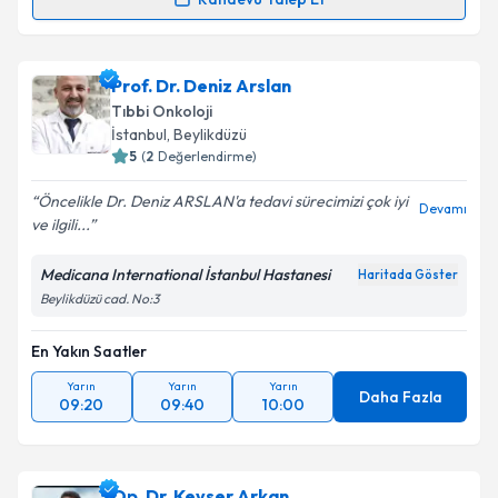
Prof. Dr. Doğan Uncu
için randevu takvimi talebi
oluşturun. Size bu uzmandan randevu almanız için bir
Prof. Dr. Deniz Arslan
takvim hazırlandığında e-posta ile bilgilendireceğiz.
Tıbbi Onkoloji
E-posta Adresiniz
İstanbul
,
Beylikdüzü
5
(
2
Değerlendirme)
Öncelikle Dr. Deniz ARSLAN'a tedavi sürecimizi çok iyi
Devamı
ve ilgili...
Kişisel verilerimin işlenmesine ilişkin
Aydınlatma
Metni
'ni okudum ve kişisel verilerimin belirtilen
Medicana International İstanbul Hastanesi
Haritada Göster
kapsamda işlenmesini kabul ediyorum.
Beylikdüzü cad. No:3
En Yakın Saatler
Takvim Talebini Gönder
Yarın
Yarın
Yarın
Daha Fazla
09:20
09:40
10:00
Op. Dr. Kevser Arkan