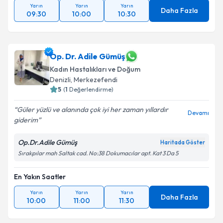
Yarın
Yarın
Yarın
Daha Fazla
09:30
10:00
10:30
Op. Dr. Adile Gümüş
Kadın Hastalıkları ve Doğum
Denizli
,
Merkezefendi
5
(
1
Değerlendirme)
Güler yüzlü ve alanında çok iyi her zaman yıllardır
Devamı
giderim
Op.Dr.Adile Gümüş
Haritada Göster
Sırakpılar mah Saltak cad. No:38 Dokumacılar apt. Kat 3 Da 5
En Yakın Saatler
Yarın
Yarın
Yarın
Daha Fazla
10:00
11:00
11:30