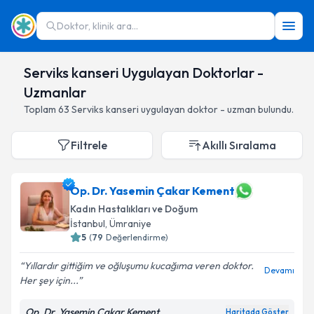
Doktor, klinik ara...
Serviks kanseri Uygulayan Doktorlar -
Uzmanlar
Toplam
63
Serviks kanseri
uygulayan doktor - uzman bulundu.
Filtrele
Akıllı Sıralama
Op. Dr. Yasemin Çakar Kement
Kadın Hastalıkları ve Doğum
İstanbul
,
Ümraniye
5
(
79
Değerlendirme)
Yıllardır gittiğim ve oğluşumu kucağıma veren doktor.
Devamı
Her şey için...
Op. Dr. Yasemin Çakar Kement
Haritada Göster