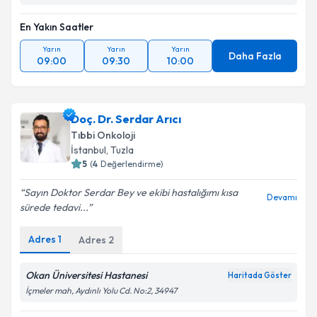
Kişisel verilerimin işlenmesine ilişkin
Aydınlatma
Metni
'ni okudum ve kişisel verilerimin belirtilen
En Yakın Saatler
kapsamda işlenmesini kabul ediyorum.
Yarın
Yarın
Yarın
Daha Fazla
09:00
09:30
10:00
Takvim Talebini Gönder
Doç. Dr. Serdar Arıcı
Tıbbi Onkoloji
İstanbul
,
Tuzla
5
(
4
Değerlendirme)
Sayın Doktor Serdar Bey ve ekibi hastalığımı kısa
Devamı
sürede tedavi...
Adres
1
Adres
2
Okan Üniversitesi Hastanesi
Haritada Göster
İçmeler mah, Aydınlı Yolu Cd. No:2, 34947