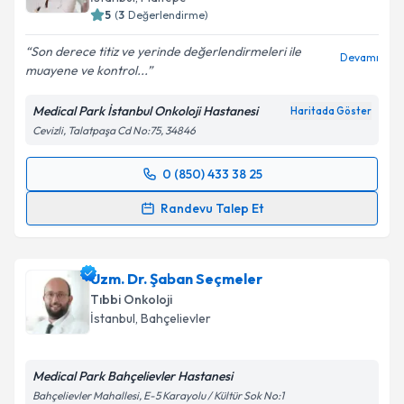
5
(
3
Değerlendirme)
Son derece titiz ve yerinde değerlendirmeleri ile
Devamı
muayene ve kontrol...
Medical Park İstanbul Onkoloji Hastanesi
Haritada Göster
Cevizli, Talatpaşa Cd No:75, 34846
0 (850) 433 38 25
Randevu Takvimi Talebi
Randevu Talep Et
Uzm. Dr. Sinemis Çelik
için randevu takvimi talebi
oluşturun. Size bu uzmandan randevu almanız için bir
Uzm. Dr. Şaban Seçmeler
takvim hazırlandığında e-posta ile bilgilendireceğiz.
Tıbbi Onkoloji
E-posta Adresiniz
İstanbul
,
Bahçelievler
Medical Park Bahçelievler Hastanesi
Bahçelievler Mahallesi, E-5 Karayolu / Kültür Sok No:1