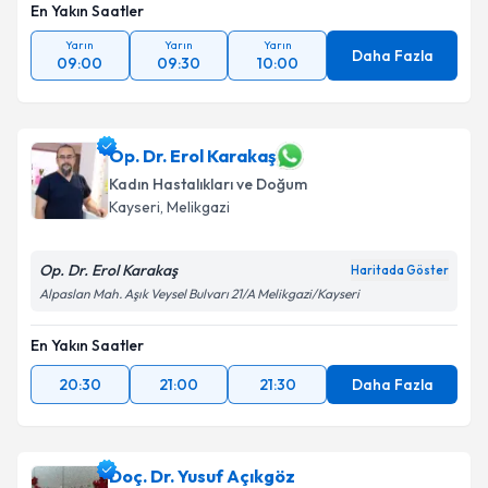
En Yakın Saatler
Yarın
Yarın
Yarın
Daha Fazla
09:00
09:30
10:00
Op. Dr. Erol Karakaş
Kadın Hastalıkları ve Doğum
Kayseri
,
Melikgazi
Op. Dr. Erol Karakaş
Haritada Göster
Alpaslan Mah. Aşık Veysel Bulvarı 21/A Melikgazi/Kayseri
En Yakın Saatler
20:30
21:00
21:30
Daha Fazla
Doç. Dr. Yusuf Açıkgöz