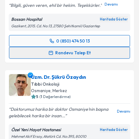
Devamı
Bilgili, güven veren, ehil bir hekim. Teşekkürler.
Bossan Hospital
Haritada Göster
Gazikent, 2015. Cd. No:13, 27580 Şehitkamil/Gaziantep
0 (850) 474 50 13
Randevu Takvimi Talebi
Randevu Talep Et
Doç. Dr. Ahmet Dirier
için randevu takvimi talebi
oluşturun. Size bu uzmandan randevu almanız için bir
Uzm. Dr. Şükrü Özaydın
takvim hazırlandığında e-posta ile bilgilendireceğiz.
Tıbbi Onkoloji
E-posta Adresiniz
Osmaniye
,
Merkez
5
(
1
Değerlendirme)
Doktorumuz harika bir doktor Osmaniye’nin başına
Devamı
gelebilecek harika bir insan...
Kişisel verilerimin işlenmesine ilişkin
Aydınlatma
Metni
'ni okudum ve kişisel verilerimin belirtilen
Özel Yeni Hayat Hastanesi
Haritada Göster
kapsamda işlenmesini kabul ediyorum.
Mehmet Akif Ersoy, Atatürk Cd. No:395, 80010