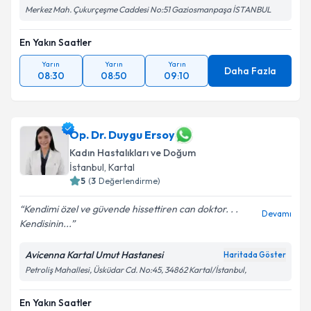
Merkez Mah. Çukurçeşme Caddesi No:51 Gaziosmanpaşa İSTANBUL
En Yakın Saatler
Yarın
Yarın
Yarın
Daha Fazla
08:30
08:50
09:10
Op. Dr. Duygu Ersoy
Kadın Hastalıkları ve Doğum
İstanbul
,
Kartal
5
(
3
Değerlendirme)
Kendimi özel ve güvende hissettiren can doktor. . .
Devamı
Kendisinin...
Avicenna Kartal Umut Hastanesi
Haritada Göster
Petroliş Mahallesi, Üsküdar Cd. No:45, 34862 Kartal/İstanbul,
En Yakın Saatler