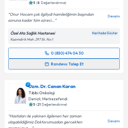
5
(
8
Değerlendirme)
Onur Hocam çok ilgiliydi hamileliğimin başından
Devamı
sonuna kadar tüm süreci...
Özel Ata Sağlık Hastanesi
Haritada Göster
Kazımdirik Mah. 297 Sk. No:1
0 (850) 474 04 30
Randevu Takvimi Talebi
Randevu Talep Et
Op. Dr. Onur Süleyman Aldemir
için randevu
takvimi talebi oluşturun. Size bu uzmandan randevu
Uzm. Dr. Canan Karan
almanız için bir takvim hazırlandığında e-posta ile
bilgilendireceğiz.
Tıbbi Onkoloji
Denizli
,
Merkezefendi
E-posta Adresiniz
5
(
21
Değerlendirme)
Hastaları ile yakinen ilgilenen her zaman
Devamı
ulaşabildiğimiz Doktorumuzdan gercekten