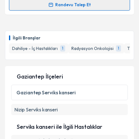
Takvim Talebini Gönder
Randevu Talep Et
Randevu Takvimi Talebi
Doç. Dr. Gülşah Selvi Demirtaş
için randevu takvimi
talebi oluşturun. Size bu uzmandan randevu almanız
İlgili Branşlar
için bir takvim hazırlandığında e-posta ile
bilgilendireceğiz.
Dahiliye - İç Hastalıkları
Radyasyon Onkolojisi
Tıbbi 
1
1
E-posta Adresiniz
Gaziantep İlçeleri
Kişisel verilerimin işlenmesine ilişkin
Aydınlatma
Gaziantep
Serviks kanseri
Metni
'ni okudum ve kişisel verilerimin belirtilen
kapsamda işlenmesini kabul ediyorum.
Nizip
Serviks kanseri
Takvim Talebini Gönder
Serviks kanseri ile İlgili Hastalıklar