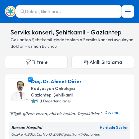
Doktor, klinik ara...
Serviks kanseri, Şehitkamil - Gaziantep
Gaziantep
Şehitkamil
içinde toplam
6
Serviks kanseri
uygulayan
doktor - uzman bulundu
Filtrele
Akıllı Sıralama
Doç. Dr. Ahmet Dirier
Radyasyon Onkolojisi
Gaziantep
, Şehitkamil
5
(
1
Değerlendirme)
Devamı
Bilgili, güven veren, ehil bir hekim. Teşekkürler.
Bossan Hospital
Haritada Göster
Gazikent, 2015. Cd. No:13, 27580 Şehitkamil/Gaziantep