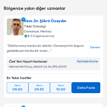
Prof. Dr. Fatih Teker
için randevu takvimi talebi
Bölgenize yakın diğer uzmanlar
oluşturun. Size bu uzmandan randevu almanız için bir
takvim hazırlandığında e-posta ile bilgilendireceğiz.
Uzm. Dr. Şükrü Özaydın
E-posta Adresiniz
Tıbbi Onkoloji
Osmaniye
, Merkez
5
(
1
Değerlendirme)
Doktorumuz harika bir doktor Osmaniye’nin başına
Kişisel verilerimin işlenmesine ilişkin
Aydınlatma
Devamı
gelebilecek harika bir insan...
Metni
'ni okudum ve kişisel verilerimin belirtilen
kapsamda işlenmesini kabul ediyorum.
Özel Yeni Hayat Hastanesi
Haritada Göster
Mehmet Akif Ersoy, Atatürk Cd. No:395, 80010
Takvim Talebini Gönder
En Yakın Saatler
Yarın
Yarın
Yarın
Daha Fazla
09:00
09:30
10:00