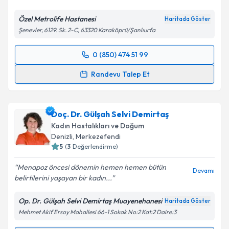
Özel Metrolife Hastanesi
Haritada Göster
Şenevler, 6129. Sk. 2-C, 63320 Karaköprü/Şanlıurfa
0 (850) 474 51 99
Randevu Takvimi Talebi
Randevu Talep Et
Op. Dr. Kenan Gengeç
için randevu takvimi talebi
oluşturun. Size bu uzmandan randevu almanız için bir
Doç. Dr. Gülşah Selvi Demirtaş
takvim hazırlandığında e-posta ile bilgilendireceğiz.
Kadın Hastalıkları ve Doğum
E-posta Adresiniz
Denizli
, Merkezefendi
5
(
3
Değerlendirme)
Menapoz öncesi dönemin hemen hemen bütün
Devamı
belirtilerini yaşayan bir kadın...
Kişisel verilerimin işlenmesine ilişkin
Aydınlatma
Metni
'ni okudum ve kişisel verilerimin belirtilen
Op. Dr. Gülşah Selvi Demirtaş Muayenehanesi
Haritada Göster
kapsamda işlenmesini kabul ediyorum.
Mehmet Akif Ersoy Mahallesi 66-1 Sokak No:2 Kat:2 Daire:3