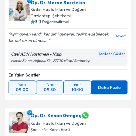
Op. Dr. Merve Sarıtekin
Kadın Hastalıkları ve Doğum
Gaziantep
, Şehitkamil
5
(
1
Değerlendirme)
Aşırı güven verdi, kendimi günerek teslim edebilecek
Devamı
bir doktorun olması...
Özel ADN Hastanesi - Nizip
Haritada Göster
Mimar Sinan, Niğbolu Sk., 27700 Nizip/Gaziantep
En Yakın Saatler
Yarın
Yarın
Yarın
Daha Fazla
09:00
09:30
10:00
Op. Dr. Kenan Gengeç
Kadın Hastalıkları ve Doğum
Şanlıurfa
, Karaköprü