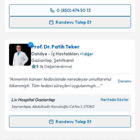
0 (850) 474 50 13
Randevu Takvimi Talebi
Randevu Talep Et
Doç. Dr. Ahmet Dirier
için randevu takvimi talebi
oluşturun. Size bu uzmandan randevu almanız için bir
Prof. Dr. Fatih Teker
takvim hazırlandığında e-posta ile bilgilendireceğiz.
Dahiliye - İç Hastalıkları
+
1
diğer
E-posta Adresiniz
Gaziantep
, Şehitkamil
5
(
4
Değerlendirme)
Annemin kanser tedavisinde neredeyse umutlarımız
Devamı
tükenmişti. Tüm tedavi süreçleri uygulanmıştı....
Kişisel verilerimin işlenmesine ilişkin
Aydınlatma
Metni
'ni okudum ve kişisel verilerimin belirtilen
Liv Hospital Gaziantep
Haritada Göster
kapsamda işlenmesini kabul ediyorum.
Seyrantepe, Abdulkadir Konukoğlu Cd No:1, 27080
Takvim Talebini Gönder
Randevu Talep Et
Randevu Takvimi Talebi