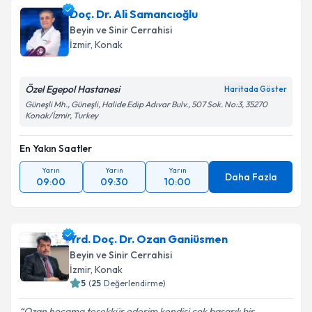
Doç. Dr. Ali Samancıoğlu
Beyin ve Sinir Cerrahisi
İzmir
, Konak
Özel Egepol Hastanesi
Haritada Göster
Güneşli Mh., Güneşli, Halide Edip Adıvar Bulv., 507 Sok. No:3, 35270
Konak/İzmir, Turkey
En Yakın Saatler
Yarın
Yarın
Yarın
Daha Fazla
09:00
09:30
10:00
Yrd. Doç. Dr. Ozan Ganiüsmen
Beyin ve Sinir Cerrahisi
İzmir
, Konak
5
(
25
Değerlendirme)
Ozan hocama teşekkür ederim kendisi çok başarılı bir