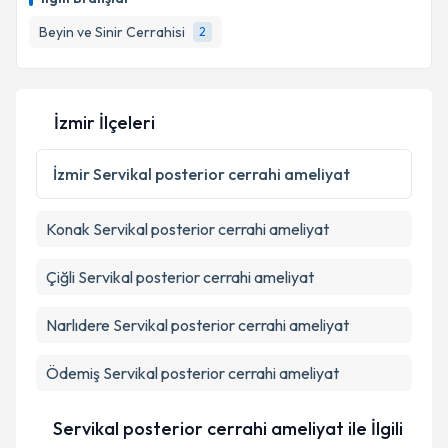
takvim hazırlandığında e-posta ile bilgilendireceğiz.
Beyin ve Sinir Cerrahisi
2
E-posta Adresiniz
İzmir İlçeleri
Kişisel verilerimin işlenmesine ilişkin
Aydınlatma
Metni
'ni okudum ve kişisel verilerimin belirtilen
İzmir
Servikal posterior cerrahi ameliyat
kapsamda işlenmesini kabul ediyorum.
Konak
Servikal posterior cerrahi ameliyat
Takvim Talebini Gönder
Çiğli
Servikal posterior cerrahi ameliyat
Narlıdere
Servikal posterior cerrahi ameliyat
Ödemiş
Servikal posterior cerrahi ameliyat
Servikal posterior cerrahi ameliyat ile İlgili