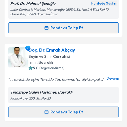
Prof. Dr. Mehmet Şenoğlu
Haritada Göster
Lider Centrio İş Merkezi, Mansuroğlu, 1593/1. Sk. No: 2 A Blok Kat 10
Daire:108, 35540 Bayraklı/İzmir
Randevu Talep Et
Randevu Takvimi Talebi
Prof. Dr. Mehmet Şenoğlu
için randevu takvimi
Doç. Dr. Emrah Akçay
talebi oluşturun. Size bu uzmandan randevu almanız
Beyin ve Sinir Cerrahisi
için bir takvim hazırlandığında e-posta ile
İzmir
, Bayraklı
bilgilendireceğiz.
5
(
1
Değerlendirme)
E-posta Adresiniz
Devamı
. . tarihinde eşim Tevhide Top hanımefendiyi karpal...
Tınaztepe Galen Hastanesi Bayraklı
Manavkuyu, 250. Sk. No: 23
Kişisel verilerimin işlenmesine ilişkin
Aydınlatma
Metni
'ni okudum ve kişisel verilerimin belirtilen
Randevu Talep Et
Randevu Takvimi Talebi
kapsamda işlenmesini kabul ediyorum.