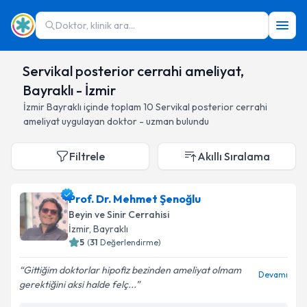
Doktor, klinik ara...
Servikal posterior cerrahi ameliyat,
Bayraklı - İzmir
İzmir
Bayraklı
içinde toplam
10
Servikal posterior cerrahi
ameliyat
uygulayan doktor - uzman bulundu
Filtrele
Akıllı Sıralama
Prof. Dr. Mehmet Şenoğlu
Beyin ve Sinir Cerrahisi
İzmir
, Bayraklı
5
(
31
Değerlendirme)
Gittiğim doktorlar hipofiz bezinden ameliyat olmam
Devamı
gerektiğini aksi halde felç...