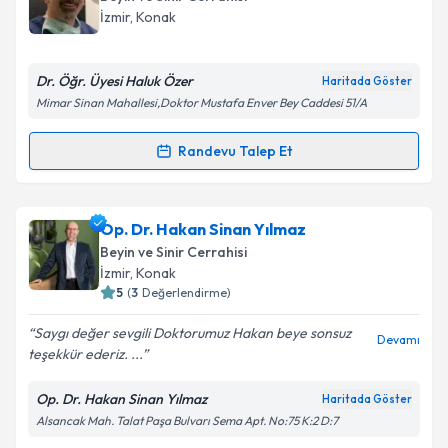
takvim hazırlandığında e-posta ile bilgilendireceğiz.
İzmir
, Konak
E-posta Adresiniz
Dr. Öğr. Üyesi Haluk Özer
Haritada Göster
Mimar Sinan Mahallesi,Doktor Mustafa Enver Bey Caddesi 51/A
Kişisel verilerimin işlenmesine ilişkin
Aydınlatma
Randevu Talep Et
Randevu Takvimi Talebi
Metni
'ni okudum ve kişisel verilerimin belirtilen
kapsamda işlenmesini kabul ediyorum.
Dr. Öğr. Üyesi Haluk Özer
için randevu takvimi talebi
Op. Dr. Hakan Sinan Yılmaz
oluşturun. Size bu uzmandan randevu almanız için bir
Takvim Talebini Gönder
Beyin ve Sinir Cerrahisi
takvim hazırlandığında e-posta ile bilgilendireceğiz.
İzmir
, Konak
5
(
3
Değerlendirme)
E-posta Adresiniz
Saygı değer sevgili Doktorumuz Hakan beye sonsuz
Devamı
teşekkür ederiz. ...
Op. Dr. Hakan Sinan Yılmaz
Haritada Göster
Kişisel verilerimin işlenmesine ilişkin
Aydınlatma
Alsancak Mah. Talat Paşa Bulvarı Sema Apt. No:75 K:2 D:7
Metni
'ni okudum ve kişisel verilerimin belirtilen
kapsamda işlenmesini kabul ediyorum.