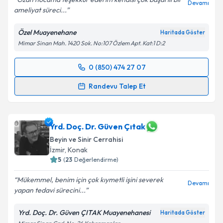
Devamı
ameliyat süreci...
Özel Muayenehane
Haritada Göster
Mimar Sinan Mah. 1420 Sok. No:107 Özlem Apt. Kat:1 D:2
0 (850) 474 27 07
Randevu Takvimi Talebi
Randevu Talep Et
Yrd. Doç. Dr. Ozan Ganiüsmen
için randevu takvimi
talebi oluşturun. Size bu uzmandan randevu almanız
için bir takvim hazırlandığında e-posta ile
Yrd. Doç. Dr. Güven Çıtak
bilgilendireceğiz.
Beyin ve Sinir Cerrahisi
İzmir
, Konak
E-posta Adresiniz
5
(
23
Değerlendirme)
Mükemmel, benim için çok kıymetli işini severek
Devamı
yapan tedavi sürecini...
Kişisel verilerimin işlenmesine ilişkin
Aydınlatma
Yrd. Doç. Dr. Güven ÇITAK Muayenehanesi
Haritada Göster
Metni
'ni okudum ve kişisel verilerimin belirtilen