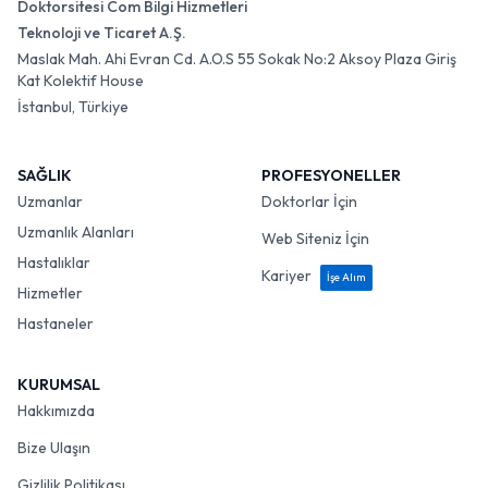
Doktorsitesi Com Bilgi Hizmetleri
Teknoloji ve Ticaret A.Ş.
Maslak Mah. Ahi Evran Cd. A.O.S 55 Sokak No:2 Aksoy Plaza Giriş
Kat Kolektif House
İstanbul, Türkiye
SAĞLIK
PROFESYONELLER
Uzmanlar
Doktorlar İçin
Uzmanlık Alanları
Web Siteniz İçin
Hastalıklar
Kariyer
İşe Alım
Hizmetler
Hastaneler
KURUMSAL
Hakkımızda
Bize Ulaşın
Gizlilik Politikası