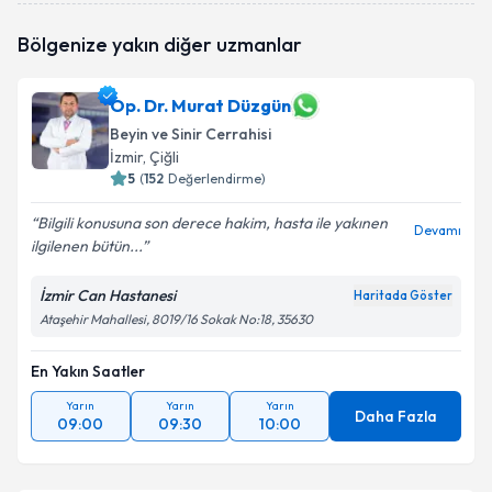
Doç. Dr. Emrah Akçay
için randevu takvimi talebi
Takvim Talebini Gönder
Bölgenize yakın diğer uzmanlar
oluşturun. Size bu uzmandan randevu almanız için bir
takvim hazırlandığında e-posta ile bilgilendireceğiz.
Op. Dr. Murat Düzgün
E-posta Adresiniz
Beyin ve Sinir Cerrahisi
İzmir
, Çiğli
5
(
152
Değerlendirme)
Kişisel verilerimin işlenmesine ilişkin
Aydınlatma
Bilgili konusuna son derece hakim, hasta ile yakınen
Devamı
Metni
'ni okudum ve kişisel verilerimin belirtilen
ilgilenen bütün...
kapsamda işlenmesini kabul ediyorum.
İzmir Can Hastanesi
Haritada Göster
Ataşehir Mahallesi, 8019/16 Sokak No:18, 35630
Takvim Talebini Gönder
En Yakın Saatler
Yarın
Yarın
Yarın
Daha Fazla
09:00
09:30
10:00