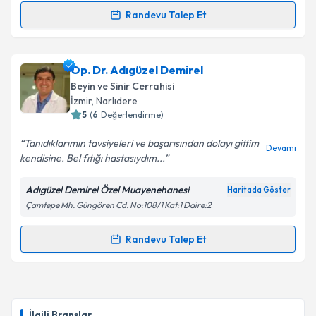
Randevu Talep Et
Randevu Takvimi Talebi
Takvim Talebini Gönder
Op. Dr. Hakan Sinan Yılmaz
için randevu takvimi
Op. Dr. Adıgüzel Demirel
talebi oluşturun. Size bu uzmandan randevu almanız
Beyin ve Sinir Cerrahisi
için bir takvim hazırlandığında e-posta ile
İzmir
, Narlıdere
bilgilendireceğiz.
5
(
6
Değerlendirme)
E-posta Adresiniz
Tanıdıklarımın tavsiyeleri ve başarısından dolayı gittim
Devamı
kendisine. Bel fıtığı hastasıydım...
Adıgüzel Demirel Özel Muayenehanesi
Haritada Göster
Çamtepe Mh. Güngören Cd. No:108/1 Kat:1 Daire:2
Kişisel verilerimin işlenmesine ilişkin
Aydınlatma
Metni
'ni okudum ve kişisel verilerimin belirtilen
kapsamda işlenmesini kabul ediyorum.
Randevu Talep Et
Randevu Takvimi Talebi
Takvim Talebini Gönder
Op. Dr. Adıgüzel Demirel
için randevu takvimi talebi
oluşturun. Size bu uzmandan randevu almanız için bir
İlgili Branşlar