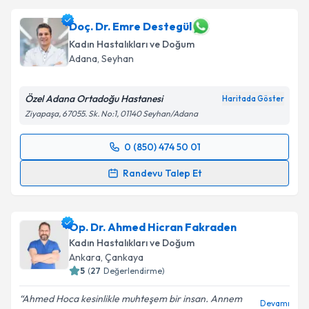
talebi oluşturun. Size bu uzmandan randevu almanız
için bir takvim hazırlandığında e-posta ile
Doç. Dr. Emre Destegül
bilgilendireceğiz.
Kadın Hastalıkları ve Doğum
Adana
,
Seyhan
E-posta Adresiniz
Özel Adana Ortadoğu Hastanesi
Haritada Göster
Ziyapaşa, 67055. Sk. No:1, 01140 Seyhan/Adana
Kişisel verilerimin işlenmesine ilişkin
Aydınlatma
0 (850) 474 50 01
Metni
'ni okudum ve kişisel verilerimin belirtilen
Randevu Takvimi Talebi
kapsamda işlenmesini kabul ediyorum.
Randevu Talep Et
Doç. Dr. Emre Destegül
için randevu takvimi talebi
Takvim Talebini Gönder
oluşturun. Size bu uzmandan randevu almanız için bir
Op. Dr. Ahmed Hicran Fakraden
takvim hazırlandığında e-posta ile bilgilendireceğiz.
Kadın Hastalıkları ve Doğum
E-posta Adresiniz
Ankara
,
Çankaya
5
(
27
Değerlendirme)
Ahmed Hoca kesinlikle muhteşem bir insan. Annem
Devamı