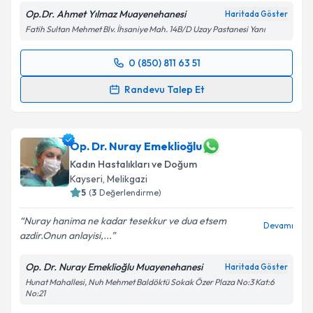
Op.Dr. Ahmet Yılmaz Muayenehanesi
Haritada Göster
Fatih Sultan Mehmet Blv. İhsaniye Mah. 14B/D Uzay Pastanesi Yanı
0 (850) 811 63 51
Randevu Takvimi Talebi
Randevu Talep Et
Op. Dr. Ahmet Yılmaz
için randevu takvimi talebi
oluşturun. Size bu uzmandan randevu almanız için bir
takvim hazırlandığında e-posta ile bilgilendireceğiz.
Op. Dr. Nuray Emeklioğlu
Kadın Hastalıkları ve Doğum
E-posta Adresiniz
Kayseri
,
Melikgazi
5
(
3
Değerlendirme)
Nuray hanima ne kadar tesekkur ve dua etsem
Devamı
azdir.Onun anlayisi,...
Kişisel verilerimin işlenmesine ilişkin
Aydınlatma
Metni
'ni okudum ve kişisel verilerimin belirtilen
Op. Dr. Nuray Emeklioğlu Muayenehanesi
Haritada Göster
kapsamda işlenmesini kabul ediyorum.
Hunat Mahallesi, Nuh Mehmet Baldöktü Sokak Özer Plaza No:3 Kat:6
No:21
Takvim Talebini Gönder