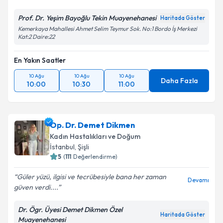
Prof. Dr. Yeşim Bayoğlu Tekin Muayenehanesi
Haritada Göster
Kemerkaya Mahallesi Ahmet Selim Teymur Sok. No:1 Bordo İş Merkezi
Kat:2 Daire:22
En Yakın Saatler
10 Ağu
10 Ağu
10 Ağu
Daha Fazla
10:00
10:30
11:00
Op. Dr. Demet Dikmen
Kadın Hastalıkları ve Doğum
İstanbul
,
Şişli
5
(
111
Değerlendirme)
Güler yüzü, ilgisi ve tecrübesiyle bana her zaman
Devamı
güven verdi....
Dr. Ögr. Üyesi Demet Dikmen Özel
Haritada Göster
Muayenehanesi