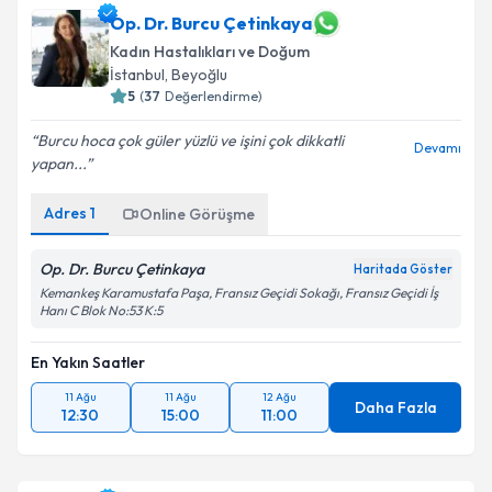
Op. Dr. Burcu Çetinkaya
Kadın Hastalıkları ve Doğum
İstanbul
,
Beyoğlu
5
(
37
Değerlendirme)
Burcu hoca çok güler yüzlü ve işini çok dikkatli
Devamı
yapan...
Adres
1
Online Görüşme
Op. Dr. Burcu Çetinkaya
Haritada Göster
Kemankeş Karamustafa Paşa, Fransız Geçidi Sokağı, Fransız Geçidi İş
Hanı C Blok No:53 K:5
En Yakın Saatler
11 Ağu
11 Ağu
12 Ağu
Daha Fazla
12:30
15:00
11:00