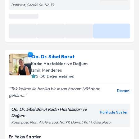
Batıkent, Gerekli Sk. No:13
Op. Dr. Sibel Barut
Kadın Hastalıkları ve Doğum
İzmir
,
Menderes
5
(
30
Değerlendirme)
Tek kelime ile harika bir insan hocam iyiki denk
Devamı
geldim...
Op. Dr. Sibel Barut Kadın Hastalıkları ve
Haritada Göster
Doğum
Kasımpaşa Mah. Atatürk cad. No:99, Daire:1, Kat:1, Olsa plaza,
En Yakın Saatler