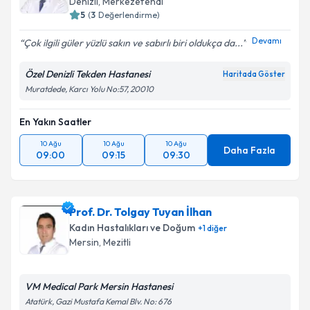
Denizli
,
Merkezefendi
5
(
3
Değerlendirme)
Devamı
Çok ilgili güler yüzlü sakın ve sabırlı biri oldukça da...
Özel Denizli Tekden Hastanesi
Haritada Göster
Muratdede, Karcı Yolu No:57, 20010
En Yakın Saatler
10 Ağu
10 Ağu
10 Ağu
Daha Fazla
09:00
09:15
09:30
Prof. Dr. Tolgay Tuyan İlhan
Kadın Hastalıkları ve Doğum
+
1
diğer
Mersin
,
Mezitli
VM Medical Park Mersin Hastanesi
Atatürk, Gazi Mustafa Kemal Blv. No: 676