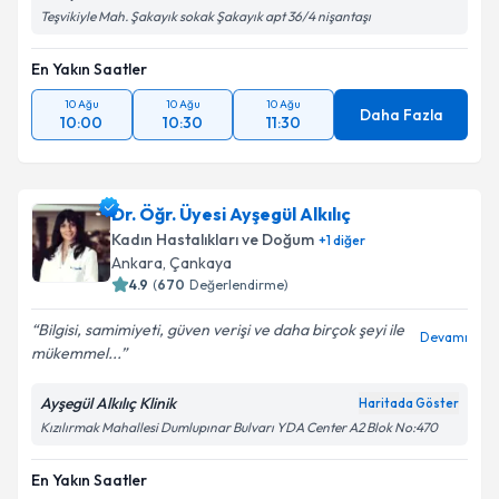
Teşvikiyle Mah. Şakayık sokak Şakayık apt 36/4 nişantaşı
En Yakın Saatler
10 Ağu
10 Ağu
10 Ağu
Daha Fazla
10:00
10:30
11:30
Dr. Öğr. Üyesi Ayşegül Alkılıç
Kadın Hastalıkları ve Doğum
+
1
diğer
Ankara
,
Çankaya
4.9
(
670
Değerlendirme)
Bilgisi, samimiyeti, güven verişi ve daha birçok şeyi ile
Devamı
mükemmel...
Ayşegül Alkılıç Klinik
Haritada Göster
Kızılırmak Mahallesi Dumlupınar Bulvarı YDA Center A2 Blok No:470
En Yakın Saatler