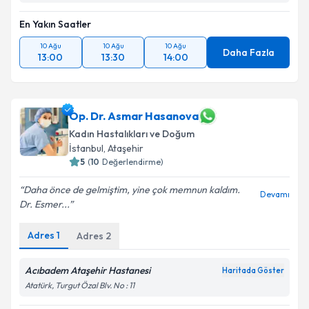
En Yakın Saatler
10 Ağu
10 Ağu
10 Ağu
Daha Fazla
13:00
13:30
14:00
Op. Dr. Asmar Hasanova
Kadın Hastalıkları ve Doğum
İstanbul
,
Ataşehir
5
(
10
Değerlendirme)
Daha önce de gelmiştim, yine çok memnun kaldım.
Devamı
Dr. Esmer...
Adres
1
Adres
2
Acıbadem Ataşehir Hastanesi
Haritada Göster
Atatürk, Turgut Özal Blv. No : 11