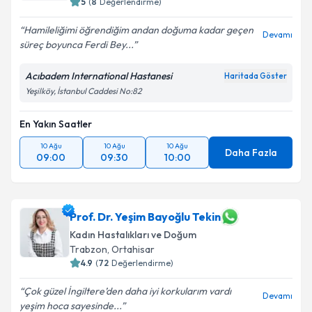
5
(
8
Değerlendirme)
Hamileliğimi öğrendiğim andan doğuma kadar geçen
Devamı
süreç boyunca Ferdi Bey...
Acıbadem International Hastanesi
Haritada Göster
Yeşilköy, İstanbul Caddesi No:82
En Yakın Saatler
10 Ağu
10 Ağu
10 Ağu
Daha Fazla
09:00
09:30
10:00
Prof. Dr. Yeşim Bayoğlu Tekin
Kadın Hastalıkları ve Doğum
Trabzon
,
Ortahisar
4.9
(
72
Değerlendirme)
Çok güzel İngiltere’den daha iyi korkularım vardı
Devamı
yeşim hoca sayesinde...