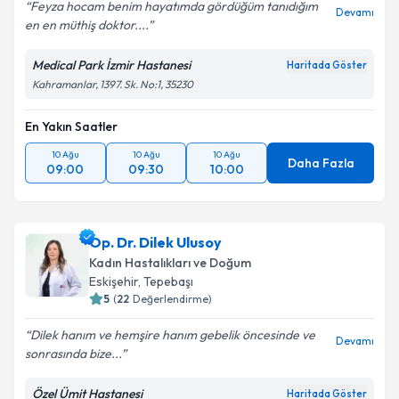
Feyza hocam benim hayatımda gördüğüm tanıdığım
Devamı
en en müthiş doktor....
Medical Park İzmir Hastanesi
Haritada Göster
Kahramanlar, 1397. Sk. No:1, 35230
En Yakın Saatler
10 Ağu
10 Ağu
10 Ağu
Daha Fazla
09:00
09:30
10:00
Op. Dr. Dilek Ulusoy
Kadın Hastalıkları ve Doğum
Eskişehir
,
Tepebaşı
5
(
22
Değerlendirme)
Dilek hanım ve hemşire hanım gebelik öncesinde ve
Devamı
sonrasında bize...
Özel Ümit Hastanesi
Haritada Göster