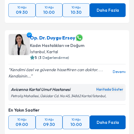
10 Ağu
10 Ağu
10 Ağu
Daha Fazla
09:30
10:00
10:30
Op. Dr. Duygu Ersoy
Kadın Hastalıkları ve Doğum
İstanbul
,
Kartal
5
(
3
Değerlendirme)
Kendimi özel ve güvende hissettiren can doktor. . .
Devamı
Kendisinin...
Avicenna Kartal Umut Hastanesi
Haritada Göster
Petroliş Mahallesi, Üsküdar Cd. No:45, 34862 Kartal/İstanbul,
En Yakın Saatler
10 Ağu
10 Ağu
10 Ağu
Daha Fazla
09:00
09:30
10:00