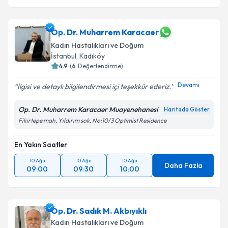
Op. Dr. Muharrem Karacaer
Kadın Hastalıkları ve Doğum
İstanbul
,
Kadıköy
4.9
(
6
Değerlendirme)
Devamı
İlgisi ve detaylı bilgilendirmesi içi teşekkür ederiz.
Op. Dr. Muharrem Karacaer Muayenehanesi
Haritada Göster
Fikirtepe mah, Yıldırım sok, No:10/3 Optimist Residence
En Yakın Saatler
10 Ağu
10 Ağu
10 Ağu
Daha Fazla
09:00
09:30
10:00
Op. Dr. Sadık M. Akbıyıklı
Kadın Hastalıkları ve Doğum