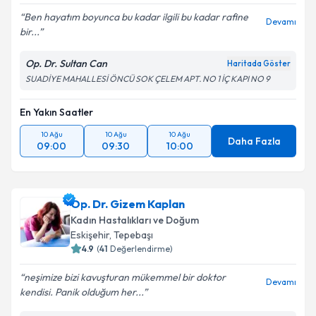
Ben hayatım boyunca bu kadar ilgili bu kadar rafine
Devamı
bir...
Op. Dr. Sultan Can
Haritada Göster
SUADİYE MAHALLESİ ÖNCÜ SOK ÇELEM APT. NO 1 İÇ KAPI NO 9
En Yakın Saatler
10 Ağu
10 Ağu
10 Ağu
Daha Fazla
09:00
09:30
10:00
Op. Dr. Gizem Kaplan
Kadın Hastalıkları ve Doğum
Eskişehir
,
Tepebaşı
4.9
(
41
Değerlendirme)
neşimize bizi kavuşturan mükemmel bir doktor
Devamı
kendisi. Panik olduğum her...