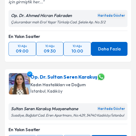
için girmiştik her...
Kişisel verilerimin işlenmesine ilişkin
Aydınlatma
Metni
'ni okudum ve kişisel verilerimin belirtilen
Op. Dr. Ahmed Hicran Fakraden
Haritada Göster
kapsamda işlenmesini kabul ediyorum.
Çukurambar mah Erol Yaşar Türkalp Cad. Şelale Ap. No:3/2
En Yakın Saatler
Takvim Talebini Gönder
10 Ağu
10 Ağu
10 Ağu
Daha Fazla
09:00
09:30
10:00
Op. Dr. Sultan Seren Karakuş
Kadın Hastalıkları ve Doğum
İstanbul
,
Kadıköy
Sultan Seren Karakuş Muayenehane
Haritada Göster
Suadiye, Bağdat Cad. Eren Apartmanı, No:429, 34740 Kadıköy/İstanbul
En Yakın Saatler