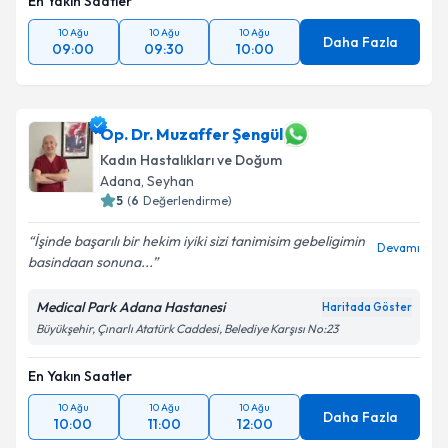
En Yakın Saatler
10 Ağu
10 Ağu
10 Ağu
Daha Fazla
09:00
09:30
10:00
Op. Dr. Muzaffer Şengül
Kadın Hastalıkları ve Doğum
Adana
,
Seyhan
5
(
6
Değerlendirme)
İşinde başarılı bir hekim iyiki sizi tanimisim gebeligimin
Devamı
basindaan sonuna...
Medical Park Adana Hastanesi
Haritada Göster
Büyükşehir, Çınarlı Atatürk Caddesi, Belediye Karşısı No:23
En Yakın Saatler
10 Ağu
10 Ağu
10 Ağu
Daha Fazla
10:00
11:00
12:00