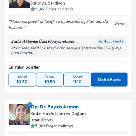
Sakarya
,
Serdivan
5
(
69
Değerlendirme)
Hocamız gayet anlayışlı ve aydınlatıcı açıklamalarda
Devamı
bulundu.
Sadık Akbıyıklı Özel Muayenehane
Haritada Göster
İstiklal Mah. Bulut Sok. No:25 Göral Mobilya İş Merkezi Kat:2 D:8 (Giriş
Arka Tarafta)
En Yakın Saatler
10 Ağu
10 Ağu
10 Ağu
Daha Fazla
10:30
10:50
11:10
Op. Dr. Feyza Arman
Kadın Hastalıkları ve Doğum
İzmir
,
Konak
5
(
60
Değerlendirme)