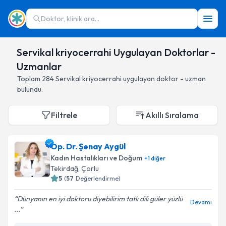
Doktor, klinik ara...
Servikal kriyocerrahi Uygulayan Doktorlar -
Uzmanlar
Toplam
284
Servikal kriyocerrahi
uygulayan doktor - uzman
bulundu.
Filtrele
Akıllı Sıralama
Op. Dr. Şenay Aygül
Kadın Hastalıkları ve Doğum
+
1
diğer
Tekirdağ
,
Çorlu
5
(
57
Değerlendirme)
Dünyanın en iyi doktoru diyebilirim tatlı dili güler yüzlü
Devamı
...