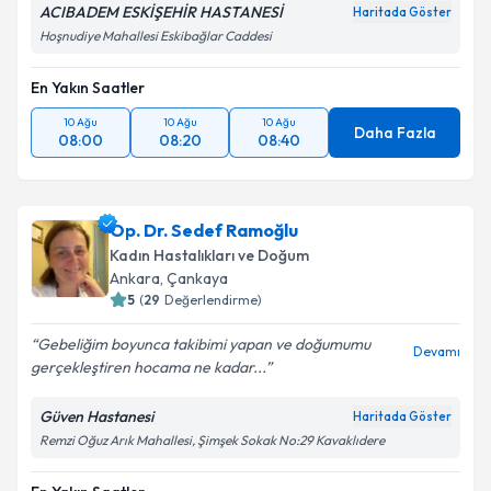
ACIBADEM ESKİŞEHİR HASTANESİ
Haritada Göster
Hoşnudiye Mahallesi Eskibağlar Caddesi
En Yakın Saatler
10 Ağu
10 Ağu
10 Ağu
Daha Fazla
08:00
08:20
08:40
Op. Dr. Sedef Ramoğlu
Kadın Hastalıkları ve Doğum
Ankara
,
Çankaya
5
(
29
Değerlendirme)
Gebeliğim boyunca takibimi yapan ve doğumumu
Devamı
gerçekleştiren hocama ne kadar...
Güven Hastanesi
Haritada Göster
Remzi Oğuz Arık Mahallesi, Şimşek Sokak No:29 Kavaklıdere