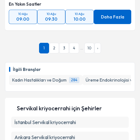
En Yakın Saatler
10 Ağu
10 Ağu
10 Ağu
Daha Fazla
09:00
09:30
10:00
1
2
3
4
...
10
›
İlgili Branşlar
Kadın Hastalıkları ve Doğum
Üreme Endokrinolojisi ve İnf
284
Servikal kriyocerrahi
için Şehirler
İstanbul
Servikal kriyocerrahi
Ankara
Servikal kriyocerrahi