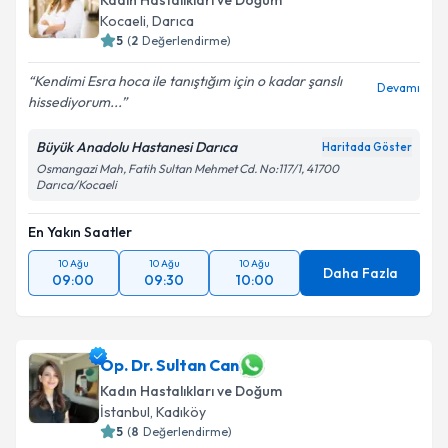
Kadın Hastalıkları ve Doğum
Kocaeli
,
Darıca
5
(
2
Değerlendirme)
Kendimi Esra hoca ile tanıştığım için o kadar şanslı
Devamı
hissediyorum...
Büyük Anadolu Hastanesi Darıca
Haritada Göster
Osmangazi Mah, Fatih Sultan Mehmet Cd. No:117/1, 41700
Darıca/Kocaeli
En Yakın Saatler
10 Ağu
10 Ağu
10 Ağu
Daha Fazla
09:00
09:30
10:00
Op. Dr. Sultan Can
Kadın Hastalıkları ve Doğum
İstanbul
,
Kadıköy
5
(
8
Değerlendirme)