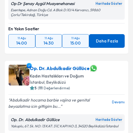
Op Dr Şenay Aygül Muayenehanesi
Haritada Göster
Esentepe, Adnan Doğu Cd. A Blok D:10/4 Kervancı, 59860
Çorlu/Tekirdağ, Türkiye
En Yakın Saatler
11 Ağu
11 Ağu
11 Ağu
Daha Fazla
14:00
14:30
15:00
Op. Dr. Abdulkadir Güllüce
Kadın Hastalıkları ve Doğum
İstanbul
,
Beylikdüzü
5
(
111
Değerlendirme)
Abdulkadir hocama barbie vajina ve genital
Devamı
beyazlatma icin gittigim bu...
Op. Dr. Abdulkadir Güllüce
Haritada Göster
Yakuplu, 67. Sk. NO: 13 KAT: 3 İC KAPI NO:3, 34520 Beylikdüzü/İstanbul