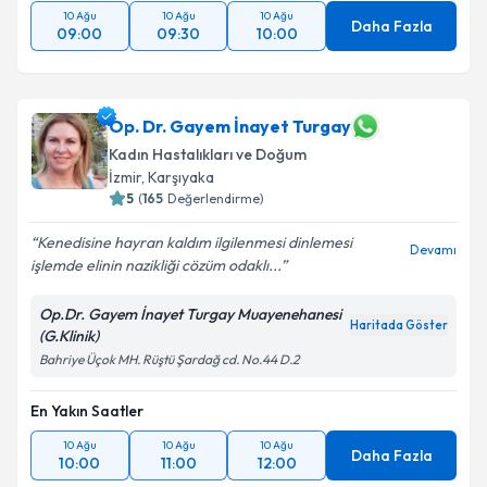
10 Ağu
10 Ağu
10 Ağu
Daha Fazla
09:00
09:30
10:00
Op. Dr. Gayem İnayet Turgay
Kadın Hastalıkları ve Doğum
İzmir
,
Karşıyaka
5
(
165
Değerlendirme)
Kenedisine hayran kaldım ilgilenmesi dinlemesi
Devamı
işlemde elinin nazikliği cözüm odaklı...
Op.Dr. Gayem İnayet Turgay Muayenehanesi
Haritada Göster
(G.Klinik)
Bahriye Üçok MH. Rüştü Şardağ cd. No.44 D.2
En Yakın Saatler
10 Ağu
10 Ağu
10 Ağu
Daha Fazla
10:00
11:00
12:00