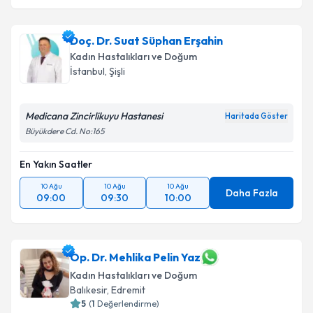
Doç. Dr. Suat Süphan Erşahin
Kadın Hastalıkları ve Doğum
İstanbul
,
Şişli
Medicana Zincirlikuyu Hastanesi
Haritada Göster
Büyükdere Cd. No:165
En Yakın Saatler
10 Ağu
10 Ağu
10 Ağu
Daha Fazla
09:00
09:30
10:00
Op. Dr. Mehlika Pelin Yaz
Kadın Hastalıkları ve Doğum
Balıkesir
,
Edremit
5
(
1
Değerlendirme)