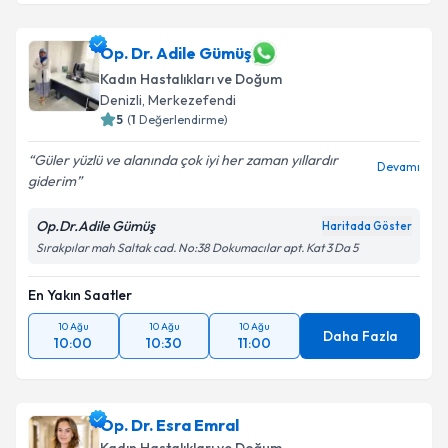
Op. Dr. Adile Gümüş
Kadın Hastalıkları ve Doğum
Denizli
,
Merkezefendi
5
(
1
Değerlendirme)
Güler yüzlü ve alanında çok iyi her zaman yıllardır
Devamı
giderim
Op.Dr.Adile Gümüş
Haritada Göster
Sırakpılar mah Saltak cad. No:38 Dokumacılar apt. Kat 3 Da 5
En Yakın Saatler
10 Ağu
10 Ağu
10 Ağu
Daha Fazla
10:00
10:30
11:00
Op. Dr. Esra Emral