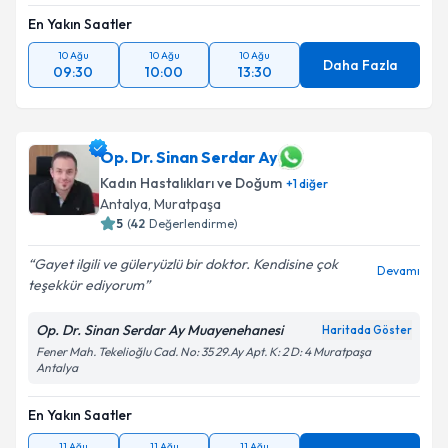
En Yakın Saatler
10 Ağu
10 Ağu
10 Ağu
Daha Fazla
09:30
10:00
13:30
Op. Dr. Sinan Serdar Ay
Kadın Hastalıkları ve Doğum
+
1
diğer
Antalya
,
Muratpaşa
5
(
42
Değerlendirme)
Gayet ilgili ve güleryüzlü bir doktor. Kendisine çok
Devamı
teşekkür ediyorum
Op. Dr. Sinan Serdar Ay Muayenehanesi
Haritada Göster
Fener Mah. Tekelioğlu Cad. No: 35 29.Ay Apt. K: 2 D: 4 Muratpaşa
Antalya
En Yakın Saatler
11 Ağu
11 Ağu
11 Ağu