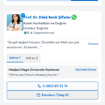
Prof. Dr. Dilek Benk Şilfeler
Kadın Hastalıkları ve Doğum
İstanbul
,
Bağcılar
5
(
6
Değerlendirme)
Sevgili değerli hocam; Öncelikle sizi Allah için çok
Devamı
seviyorum. Siz benim...
Adres
1
Adres
2
Medipol Mega Üniversite Hastanesi
Haritada Göster
TEM Avrupa Otoyolu Göztepe Çıkışı No: 1
0 (850) 811 32 74
Randevu Takvimi Talebi
Randevu Talep Et
Prof. Dr. Dilek Benk Şilfeler
için randevu takvimi