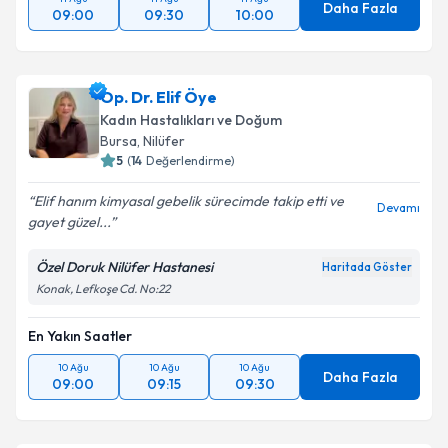
Daha Fazla
09:00
09:30
10:00
Op. Dr. Elif Öye
Kadın Hastalıkları ve Doğum
Bursa
,
Nilüfer
5
(
14
Değerlendirme)
Elif hanım kimyasal gebelik sürecimde takip etti ve
Devamı
gayet güzel...
Özel Doruk Nilüfer Hastanesi
Haritada Göster
Konak, Lefkoşe Cd. No:22
En Yakın Saatler
10 Ağu
10 Ağu
10 Ağu
Daha Fazla
09:00
09:15
09:30