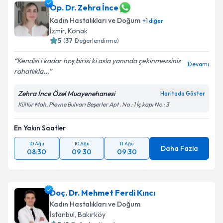
Op. Dr. Zehra İnce
Kadın Hastalıkları ve Doğum
+
1
diğer
İzmir
,
Konak
5
(
37
Değerlendirme)
Kendisi i kadar hoş birisi ki asla yanında çekinmezsiniz
Devamı
rahatlıkla...
Zehra İnce Özel Muayenehanesi
Haritada Göster
Kültür Mah. Plevne Bulvarı Beşerler Apt . No : 1 İç kapı No : 3
En Yakın Saatler
10 Ağu
10 Ağu
11 Ağu
Daha Fazla
08:30
09:30
09:30
Doç. Dr. Mehmet Ferdi Kıncı
Kadın Hastalıkları ve Doğum
İstanbul
,
Bakırköy