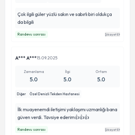
Çok ilgili güler yüzlü sakın ve sabırlı biri oldukça
da bilgili
Randevu sonrası
Şikayet Et
A*** A***
15.09.2025
Zamanlama
İlgi
Ortam
5.0
5.0
5.0
Diğer
Özel Denizli Tekden Hastanesi
İlk muayenemdi iletişimi yaklaşımı uzmanlığı bana
güven verdi. Tavsiye ederim👍👍👍
Randevu sonrası
Şikayet Et