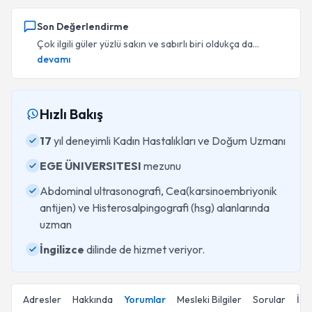
Son Değerlendirme
Çok ilgili güler yüzlü sakın ve sabırlı biri oldukça da...
devamı
Hızlı Bakış
17
yıl deneyimli Kadın Hastalıkları ve Doğum Uzmanı
EGE ÜNIVERSITESI
mezunu
Abdominal ultrasonografi, Cea(karsinoembriyonik
antijen) ve Histerosalpingografi (hsg) alanlarında
uzman
İngilizce
dilinde de hizmet veriyor.
Adresler
Hakkında
Yorumlar
Mesleki Bilgiler
Sorular
İçe