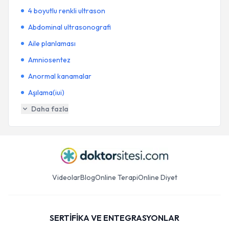
4 boyutlu renkli ultrason
Abdominal ultrasonografi
Aile planlaması
Amniosentez
Anormal kanamalar
Aşılama(iui)
Daha fazla
Videolar
Blog
Online Terapi
Online Diyet
SERTİFİKA VE ENTEGRASYONLAR