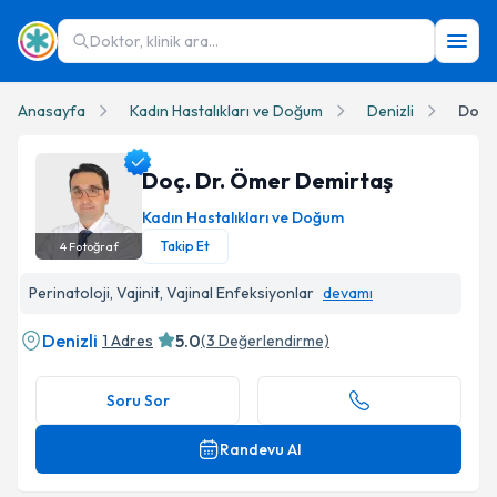
Doktor, klinik ara...
Anasayfa
Kadın Hastalıkları ve Doğum
Denizli
Doç.
Doç. Dr. Ömer Demirtaş
Kadın Hastalıkları ve Doğum
Takip Et
4
Fotoğraf
Doç. Dr. Ömer Demirtaş Profil Fotoğrafı
Perinatoloji, Vajinit, Vajinal Enfeksiyonlar
devamı
Denizli
5.0
1 Adres
(
3
Değerlendirme)
Soru Sor
Randevu Al