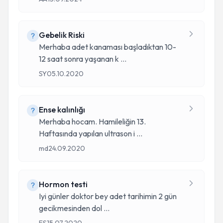
Gebelik Riski
Merhaba adet kanaması başladıktan 10-
12 saat sonra yaşanan k
...
SY
05.10.2020
Ense kalınlığı
Merhaba hocam. Hamileliğin 13.
Haftasında yapılan ultrason i
...
md
24.09.2020
Hormon testi
Iyi günler doktor bey adet tarihimin 2 gün
gecikmesinden dol
...