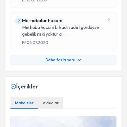
ES
15.07.2020
Merhabalar hocam
Merhaba hocam bi kadın adet gördüyse
gebelik riski yoktur di
...
FP
06.07.2020
Daha fazla soru
İçerikler
Makaleler
Videolar
GEBELİK TAKİP SIKLIĞI NASIL OLMALI?