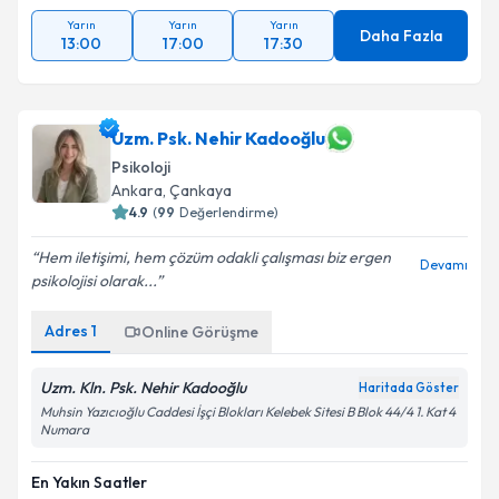
Yarın
Yarın
Yarın
Daha Fazla
13:00
17:00
17:30
Uzm. Psk. Nehir Kadooğlu
Psikoloji
Ankara
, Çankaya
4.9
(
99
Değerlendirme)
Hem iletişimi, hem çözüm odakli çalışması biz ergen
Devamı
psikolojisi olarak...
Adres
1
Online Görüşme
Uzm. Kln. Psk. Nehir Kadooğlu
Haritada Göster
Muhsin Yazıcıoğlu Caddesi İşçi Blokları Kelebek Sitesi B Blok 44/4 1. Kat 4
Numara
En Yakın Saatler