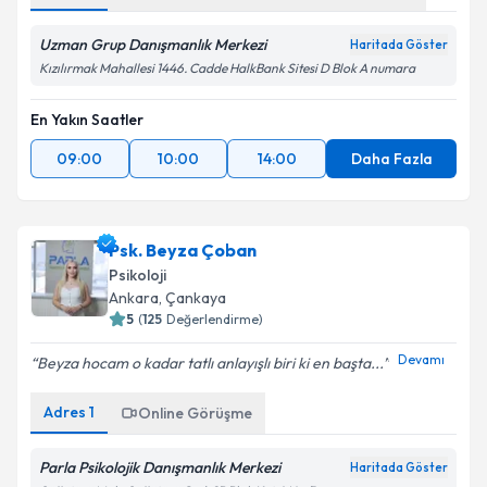
Uzman Grup Danışmanlık Merkezi
Haritada Göster
Kızılırmak Mahallesi 1446. Cadde HalkBank Sitesi D Blok A numara
En Yakın Saatler
09:00
10:00
14:00
Daha Fazla
Psk. Beyza Çoban
Psikoloji
Ankara
, Çankaya
5
(
125
Değerlendirme)
Devamı
Beyza hocam o kadar tatlı anlayışlı biri ki en başta...
Adres
1
Online Görüşme
Parla Psikolojik Danışmanlık Merkezi
Haritada Göster