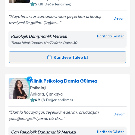
5
(
10
Değerlendirme)
E-posta Adresiniz
Hayatımın zor zamanlarından geçerken arkadaş
Devamı
tavsiyesi ile gittim. Çağlar...
Psikolojik Danışmanlık Merkezi
Haritada Göster
Kişisel verilerimin işlenmesine ilişkin
Aydınlatma
Tunalı Hilmi Caddesi No:79 Kat:6 Daire:30
Metni
'ni okudum ve kişisel verilerimin belirtilen
kapsamda işlenmesini kabul ediyorum.
Randevu Talep Et
Randevu Takvimi Talebi
Takvim Talebini Gönder
Psk. Çağlar Paksoy
için randevu takvimi talebi
Klinik Psikolog Damla Gülmez
oluşturun. Size bu uzmandan randevu almanız için bir
Psikoloji
takvim hazırlandığında e-posta ile bilgilendireceğiz.
Ankara
, Çankaya
4.9
(
8
Değerlendirme)
E-posta Adresiniz
Damla hocaya çok teşekkür ederim, arkadaşım
Devamı
çocuğunu getiriyordu biz de...
Can Psikolojik Danışmanlık Merkezi
Haritada Göster
Kişisel verilerimin işlenmesine ilişkin
Aydınlatma