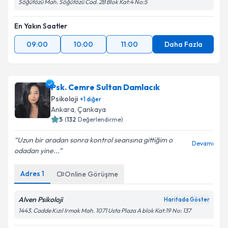
Söğütözü Mah. Söğütözü Cad. 2B Blok Kat:4 No:5
En Yakın Saatler
09:00
10:00
11:00
Daha Fazla
Psk. Cemre Sultan Damlacık
Psikoloji
+
1
diğer
Ankara
, Çankaya
5
(
132
Değerlendirme)
Uzun bir aradan sonra kontrol seansına gittiğim o
Devamı
odadan yine...
Adres
1
Online Görüşme
Alven Psikoloji
Haritada Göster
1443. Cadde Kızıl Irmak Mah. 1071 Usta Plaza A blok Kat:19 No: 137