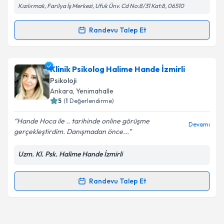
Kızılırmak, Farilya İş Merkezi, Ufuk Ünv. Cd No:8/31 Kat:8, 06510
Metni
'ni okudum ve kişisel verilerimin belirtilen
kapsamda işlenmesini kabul ediyorum.
Randevu Talep Et
Randevu Takvimi Talebi
Takvim Talebini Gönder
Klinik Psikolog Damla Gülmez
için randevu takvimi
Klinik Psikolog Halime Hande İzmirli
talebi oluşturun. Size bu uzmandan randevu almanız
Psikoloji
için bir takvim hazırlandığında e-posta ile
Ankara
, Yenimahalle
bilgilendireceğiz.
5
(
1
Değerlendirme)
E-posta Adresiniz
Hande Hoca ile .. tarihinde online görüşme
Devamı
gerçekleştirdim. Danışmadan önce...
Uzm. Kl. Psk. Halime Hande İzmirli
Kişisel verilerimin işlenmesine ilişkin
Aydınlatma
Metni
'ni okudum ve kişisel verilerimin belirtilen
Randevu Talep Et
Randevu Takvimi Talebi
kapsamda işlenmesini kabul ediyorum.
Takvim Talebini Gönder
Klinik Psikolog Halime Hande İzmirli
için randevu