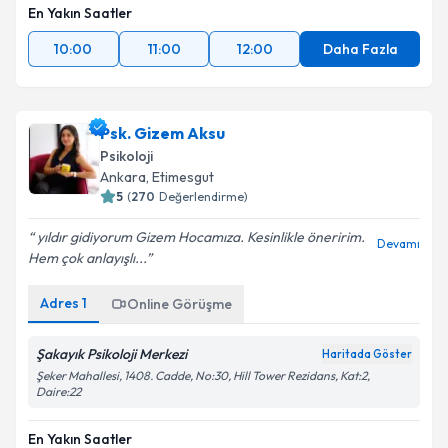
En Yakın Saatler
10:00
11:00
12:00
Daha Fazla
Psk. Gizem Aksu
Psikoloji
Ankara
, Etimesgut
5
(
270
Değerlendirme)
yıldır gidiyorum Gizem Hocamıza. Kesinlikle öneririm.
Devamı
Hem çok anlayışlı...
Adres
1
Online Görüşme
Şakayık Psikoloji Merkezi
Haritada Göster
Şeker Mahallesi, 1408. Cadde, No:30, Hill Tower Rezidans, Kat:2,
Daire:22
En Yakın Saatler