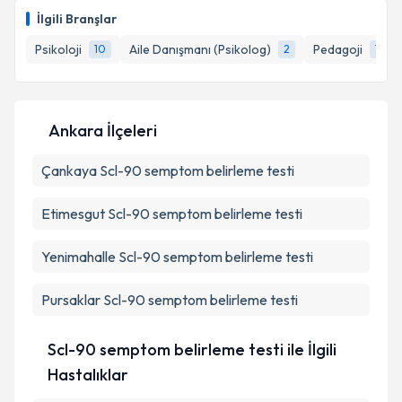
takvimi talebi oluşturun. Size bu uzmandan randevu
İlgili Branşlar
almanız için bir takvim hazırlandığında e-posta ile
bilgilendireceğiz.
Psikoloji
Aile Danışmanı (Psikolog)
Pedagoji
10
2
1
E-posta Adresiniz
Ankara İlçeleri
Çankaya
Kişisel verilerimin işlenmesine ilişkin
Scl-90 semptom belirleme testi
Aydınlatma
Metni
'ni okudum ve kişisel verilerimin belirtilen
kapsamda işlenmesini kabul ediyorum.
Etimesgut
Scl-90 semptom belirleme testi
Yenimahalle
Scl-90 semptom belirleme testi
Takvim Talebini Gönder
Pursaklar
Scl-90 semptom belirleme testi
Scl-90 semptom belirleme testi ile İlgili
Hastalıklar