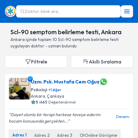
Doktor, klinik ara...
Scl-90 semptom belirleme testi, Ankara
Ankara
içinde toplam
10
Scl-90 semptom belirleme testi
uygulayan doktor - uzman bulundu
Filtrele
Akıllı Sıralama
Uzm. Psk. Mustafa Cem Oğuz
Psikoloji
+
1
diğer
Ankara
, Çankaya
5
(
465
Değerlendirme)
Gayet olumlu bir terapi herkese tavsiye ederim
Devamı
hocam konusunda gerçekten...
Adres
1
Adres
2
Adres
3
Online Görüşme