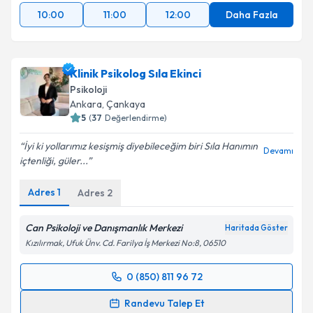
10:00
11:00
12:00
Daha Fazla
Klinik Psikolog Sıla Ekinci
Psikoloji
Ankara
, Çankaya
5
(
37
Değerlendirme)
İyi ki yollarımız kesişmiş diyebileceğim biri Sıla Hanımın
Devamı
içtenliği, güler...
Adres
1
Adres
2
Can Psikoloji ve Danışmanlık Merkezi
Haritada Göster
Kızılırmak, Ufuk Ünv. Cd. Farilya İş Merkezi No:8, 06510
0 (850) 811 96 72
Randevu Takvimi Talebi
Randevu Talep Et