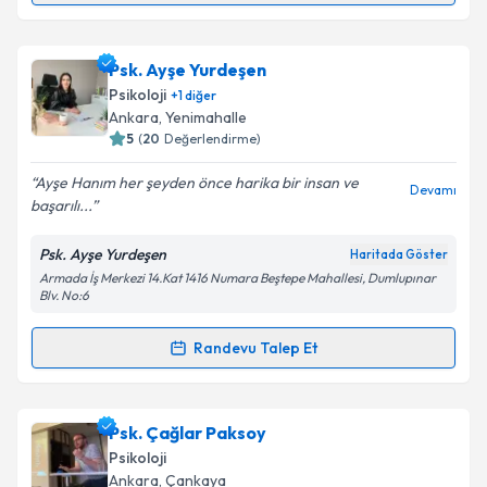
Klinik Psikolog Sıla Ekinci
için randevu takvimi talebi
oluşturun. Size bu uzmandan randevu almanız için bir
Psk. Ayşe Yurdeşen
takvim hazırlandığında e-posta ile bilgilendireceğiz.
Psikoloji
+
1
diğer
E-posta Adresiniz
Ankara
, Yenimahalle
5
(
20
Değerlendirme)
Ayşe Hanım her şeyden önce harika bir insan ve
Devamı
başarılı...
Kişisel verilerimin işlenmesine ilişkin
Aydınlatma
Metni
'ni okudum ve kişisel verilerimin belirtilen
Psk. Ayşe Yurdeşen
Haritada Göster
kapsamda işlenmesini kabul ediyorum.
Armada İş Merkezi 14.Kat 1416 Numara Beştepe Mahallesi, Dumlupınar
Blv. No:6
Takvim Talebini Gönder
Randevu Talep Et
Randevu Takvimi Talebi
Psk. Ayşe Yurdeşen
için randevu takvimi talebi
Psk. Çağlar Paksoy
oluşturun. Size bu uzmandan randevu almanız için bir
Psikoloji
takvim hazırlandığında e-posta ile bilgilendireceğiz.
Ankara
, Çankaya