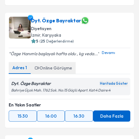
Dyt. Özge Bayraktar
Diyetisyen
İzmir
, Karşıyaka
5
(
25
Değerlendirme)
Devamı
Özge Hanım'a başlayalı hafta oldu , kg veda...
Adres
1
Online Görüşme
Dyt. Özge Bayraktar
Haritada Göster
Bahriye Üçok Mah. 1762 Sok. No:15 Güçlü Apart. Kat:4 Daire:4
En Yakın Saatler
15:30
16:00
16:30
Daha Fazla