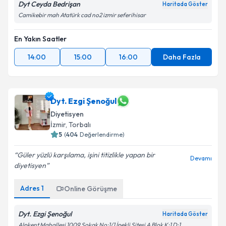
Dyt Ceyda Bedrişan
Haritada Göster
Camikebir mah Atatürk cad no2 izmir seferihisar
En Yakın Saatler
Kişisel verilerimin işlenmesine ilişkin
Aydınlatma
Metni
'ni okudum ve kişisel verilerimin belirtilen
14:00
15:00
16:00
Daha Fazla
kapsamda işlenmesini kabul ediyorum.
Takvim Talebini Gönder
Dyt. Ezgi Şenoğul
Diyetisyen
İzmir
, Torbalı
5
(
404
Değerlendirme)
Güler yüzlü karşılama, işini titizlikle yapan bir
Devamı
diyetisyen
Adres
1
Online Görüşme
Dyt. Ezgi Şenoğul
Haritada Göster
Alpkent Mahallesi 1009 Sokak No:1/1 İpekli Sitesi A Blok K:1 D:1