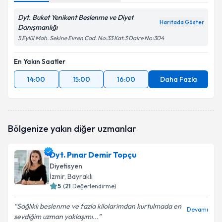
Dyt. Buket Yenikent Beslenme ve Diyet
Haritada Göster
Danışmanlığı
5 Eylül Mah. Sekine Evren Cad. No:33 Kat:3 Daire No:304
En Yakın Saatler
14:00
15:00
16:00
Daha Fazla
Bölgenize yakın diğer uzmanlar
Dyt. Pınar Demir Topçu
Diyetisyen
İzmir
, Bayraklı
5
(
21
Değerlendirme)
Sağlıklı beslenme ve fazla kilolarimdan kurtulmada en
Devamı
sevdiğim uzman yaklaşımı...