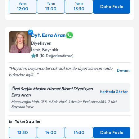
Yarın
Yarın
Yarın
Daha Fazla
12:00
13:00
13:30
Dyt. Esra Aran
Diyetisyen
İzmir
, Bayraklı
5
(
10
Değerlendirme)
Hayatım boyunca bircok doktor ile diyet sürecim oldu
Devamı
bukadar ilgili...
Özel Sağlık Meslek Hizmet Birimi Diyetisyen
Haritada Göster
Esra Aran
Mansuroğlu Mah. 288-4 Sok. No:9-1 Avcılar Exclusive A164. 7. Kat
Bayraklı İzmir
En Yakın Saatler
13:30
14:00
14:30
Daha Fazla