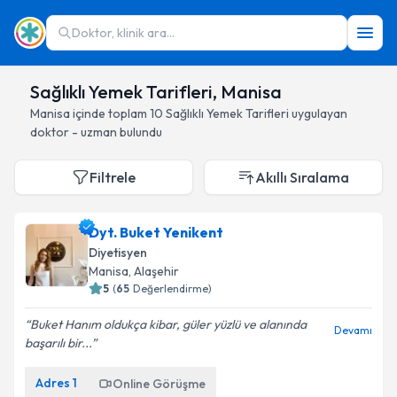
Doktor, klinik ara...
Sağlıklı Yemek Tarifleri, Manisa
Manisa
içinde toplam
10
Sağlıklı Yemek Tarifleri
uygulayan
doktor - uzman bulundu
Filtrele
Akıllı Sıralama
Dyt. Buket Yenikent
Diyetisyen
Manisa
, Alaşehir
5
(
65
Değerlendirme)
Buket Hanım oldukça kibar, güler yüzlü ve alanında
Devamı
başarılı bir...
Adres
1
Online Görüşme