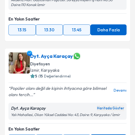
Daire:110 Konak İzmir
En Yakın Saatler
13:15
13:30
13:45
Daha Fazla
Dyt. Ayça Karaçay
Diyetisyen
İzmir
, Karşıyaka
5
(
15
Değerlendirme)
Popüler olanı değil de kişinin ihtiyacına göre bilimsel
Devamı
olanı tercih...
Dyt. Ayça Karaçay
Haritada Göster
Yalı Mahallesi, Okan Yüksel Caddesi No: 43, Daire: 9, Karşıyaka / İzmir
En Yakın Saatler