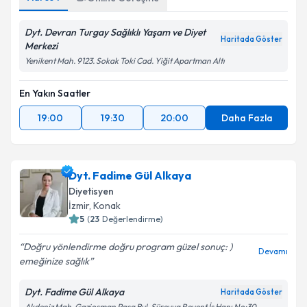
Dyt. Devran Turgay Sağlıklı Yaşam ve Diyet
Haritada Göster
Merkezi
Yenikent Mah. 9123. Sokak Toki Cad. Yiğit Apartman Altı
En Yakın Saatler
19:00
19:30
20:00
Daha Fazla
Dyt. Fadime Gül Alkaya
Diyetisyen
İzmir
, Konak
5
(
23
Değerlendirme)
Doğru yönlendirme doğru program güzel sonuç: )
Devamı
emeğinize sağlık
Dyt. Fadime Gül Alkaya
Haritada Göster
Akdeniz Mah. Gaziosman Paşa Bul. Süreyya Reyent İş Hanı No:30