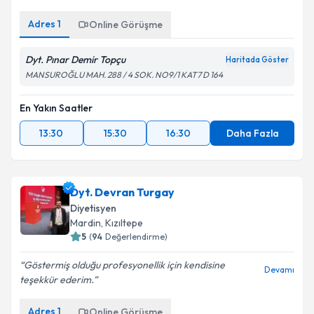
Adres
1
Online Görüşme
Dyt. Pınar Demir Topçu
Haritada Göster
MANSUROĞLU MAH. 288 / 4 SOK. NO9/1 KAT7 D 164
En Yakın Saatler
13:30
15:30
16:30
Daha Fazla
Dyt. Devran Turgay
Diyetisyen
Mardin
, Kızıltepe
5
(
94
Değerlendirme)
Göstermiş olduğu profesyonellik için kendisine
Devamı
teşekkür ederim.
Adres
1
Online Görüşme