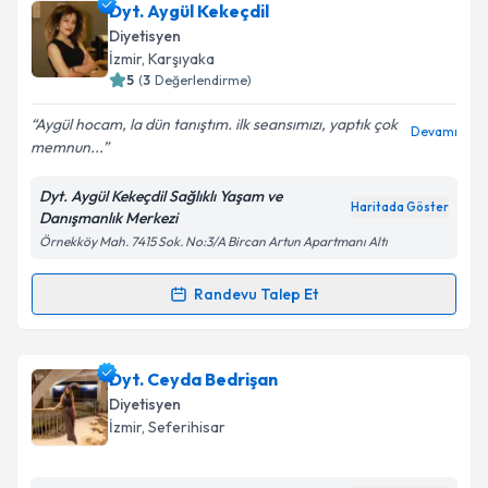
Dyt. Aygül Kekeçdil
Diyetisyen
İzmir
, Karşıyaka
5
(
3
Değerlendirme)
Aygül hocam, la dün tanıştım. ilk seansımızı, yaptık çok
Devamı
memnun...
Dyt. Aygül Kekeçdil Sağlıklı Yaşam ve
Haritada Göster
Danışmanlık Merkezi
Örnekköy Mah. 7415 Sok. No:3/A Bircan Artun Apartmanı Altı
Randevu Talep Et
Randevu Takvimi Talebi
Dyt. Aygül Kekeçdil
için randevu takvimi talebi
Dyt. Ceyda Bedrişan
oluşturun. Size bu uzmandan randevu almanız için bir
Diyetisyen
takvim hazırlandığında e-posta ile bilgilendireceğiz.
İzmir
, Seferihisar
E-posta Adresiniz