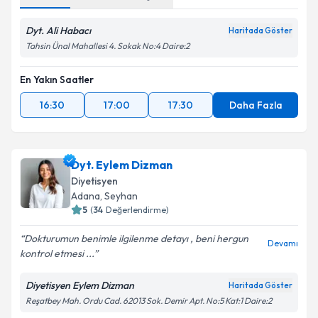
Dyt. Ali Habacı
Haritada Göster
Tahsin Ünal Mahallesi 4. Sokak No:4 Daire:2
En Yakın Saatler
16:30
17:00
17:30
Daha Fazla
Dyt. Eylem Dizman
Diyetisyen
Adana
, Seyhan
5
(
34
Değerlendirme)
Dokturumun benimle ilgilenme detayı , beni hergun
Devamı
kontrol etmesi ...
Diyetisyen Eylem Dizman
Haritada Göster
Reşatbey Mah. Ordu Cad. 62013 Sok. Demir Apt. No:5 Kat:1 Daire:2