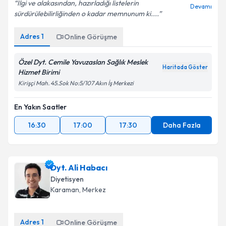
İlgi ve alakasından, hazırladığı listelerin
Devamı
sürdürülebilirliğinden o kadar memnunum ki....
Adres
1
Online Görüşme
Özel Dyt. Cemile Yavuzaslan Sağlık Meslek
Haritada Göster
Hizmet Birimi
Kirişçi Mah. 45.Sok No:5/107 Akın İş Merkezi
En Yakın Saatler
16:30
17:00
17:30
Daha Fazla
Dyt. Ali Habacı
Diyetisyen
Karaman
, Merkez
Adres
1
Online Görüşme