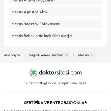
Mersin Aralıklı Oruç Diyeti
Mersin Aşırı Kilo Alımı
Mersin Bağırsak Enfeksiyonu
Mersin Bebeklerde İnek Sütü Alerjisi
Ana Sayfa
Saglikli Yemek Tarifleri
Mersin
Videolar
Blog
Online Terapi
Online Diyet
SERTİFİKA VE ENTEGRASYONLAR