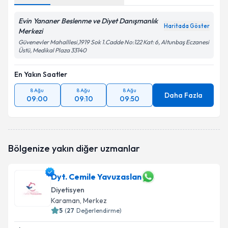
Evin Yananer Beslenme ve Diyet Danışmanlık
Haritada Göster
Merkezi
Güvenevler Mahalllesi,1919 Sok 1.Cadde No:122 Kat: 6, Altunbaş Eczanesi
Üstü, Medikal Plaza 33140
En Yakın Saatler
8 Ağu
8 Ağu
8 Ağu
Daha Fazla
09:00
09:10
09:50
Bölgenize yakın diğer uzmanlar
Dyt. Cemile Yavuzaslan
Diyetisyen
Karaman
, Merkez
5
(
27
Değerlendirme)