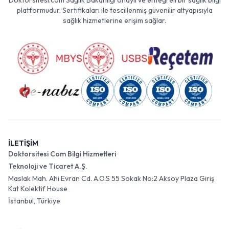
Doktorsitesi.com Sağlık Bakanlığı onaylı ve entegreli bir sağlık bilgi
platformudur. Sertifikaları ile tescillenmiş güvenilir altyapısıyla
sağlık hizmetlerine erişim sağlar.
İLETİŞİM
Doktorsitesi Com Bilgi Hizmetleri
Teknoloji ve Ticaret A.Ş.
Maslak Mah. Ahi Evran Cd. A.O.S 55 Sokak No:2 Aksoy Plaza Giriş
Kat Kolektif House
İstanbul, Türkiye