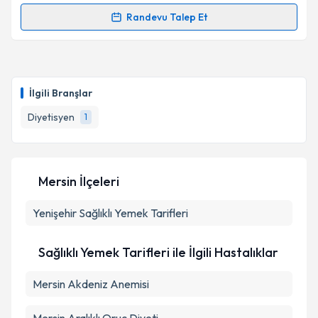
Randevu Talep Et
Randevu Takvimi Talebi
Dyt. Eylem Dizman
için randevu takvimi talebi
oluşturun. Size bu uzmandan randevu almanız için bir
İlgili Branşlar
takvim hazırlandığında e-posta ile bilgilendireceğiz.
Diyetisyen
1
E-posta Adresiniz
Mersin İlçeleri
Kişisel verilerimin işlenmesine ilişkin
Aydınlatma
Yenişehir
Metni
Sağlıklı Yemek Tarifleri
'ni okudum ve kişisel verilerimin belirtilen
kapsamda işlenmesini kabul ediyorum.
Sağlıklı Yemek Tarifleri ile İlgili Hastalıklar
Takvim Talebini Gönder
Mersin Akdeniz Anemisi