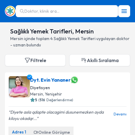
Doktor, klinik ara...
Sağlıklı Yemek Tarifleri, Mersin
Mersin
içinde toplam
4
Sağlıklı Yemek Tarifleri
uygulayan doktor
- uzman bulundu
Filtrele
Akıllı Sıralama
Dyt. Evin Yananer
Diyetisyen
Mersin
, Yenişehir
5
(
516
Değerlendirme)
Diyete asla qdapte olacagimi dusunemezken ayda
Devamı
kiloyu okadqr...
Adres
1
Online Görüşme