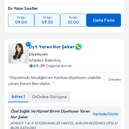
En Yakın Saatler
10 Ağu
10 Ağu
10 Ağu
Daha Fazla
09:00
09:30
10:00
Dyt. Yaren Nur Şeker
Diyetisyen
İstanbul
, Bakırköy
4.9
(
39
Değerlendirme)
Hayatımda tanıdığım en harikaa diyetisyen olabiliiir
Devamı
yaren hanım Ben daha...
Adres
1
Online Görüşme
Özel Sağlık Ve Hizmet Birimi Diyetisyen Yaren
Haritada Göster
Nur Şeker
ATAKOY 7-8-9-10 KİSM MAH. E5 YANYOL AVRUPA REZİDANS OFİS A1
BLOK KAT6 D63