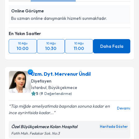
Online Görüşme
Bu uzman online danışmanlık hizmeti sunmaktadır.
En Yakın Saatler
10 Ağu
10 Ağu
10 Ağu
Daha Fazla
10:00
10:30
11:00
Uzm. Dyt. Mervenur Ündil
Diyetisyen
İstanbul
, Büyükçekmece
5
(
9
Değerlendirme)
Tüp miğde ameliyatimda başından sonuna kadar en
Devamı
ince ayrintisida kadar...
Özel Büyükçekmece Kolan Hospital
Haritada Göster
Fatih Mah. Fedakar Sok. No:3