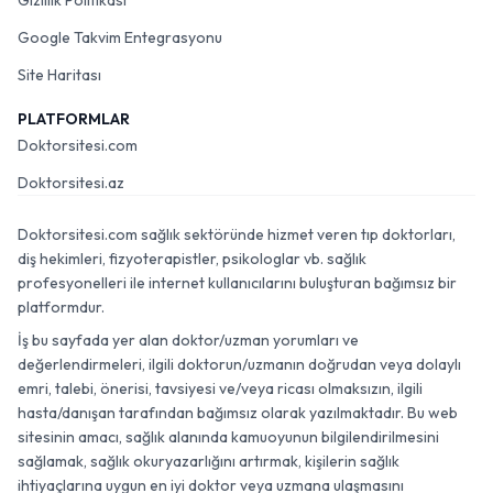
Gizlilik Politikası
Google Takvim Entegrasyonu
Site Haritası
PLATFORMLAR
Doktorsitesi.com
Doktorsitesi.az
Doktorsitesi.com sağlık sektöründe hizmet veren tıp doktorları,
diş hekimleri, fizyoterapistler, psikologlar vb. sağlık
profesyonelleri ile internet kullanıcılarını buluşturan bağımsız bir
platformdur.
İş bu sayfada yer alan doktor/uzman yorumları ve
değerlendirmeleri, ilgili doktorun/uzmanın doğrudan veya dolaylı
emri, talebi, önerisi, tavsiyesi ve/veya ricası olmaksızın, ilgili
hasta/danışan tarafından bağımsız olarak yazılmaktadır. Bu web
sitesinin amacı, sağlık alanında kamuoyunun bilgilendirilmesini
sağlamak, sağlık okuryazarlığını artırmak, kişilerin sağlık
ihtiyaçlarına uygun en iyi doktor veya uzmana ulaşmasını