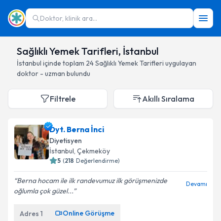
Doktor, klinik ara...
Sağlıklı Yemek Tarifleri, İstanbul
İstanbul
içinde toplam
24
Sağlıklı Yemek Tarifleri
uygulayan
doktor - uzman bulundu
Filtrele
Akıllı Sıralama
Dyt. Berna İnci
Diyetisyen
İstanbul
, Çekmeköy
5
(
218
Değerlendirme)
Berna hocam ile ilk randevumuz ilk görüşmenizde
Devamı
oğlumla çok güzel...
Online Görüşme
Adres
1