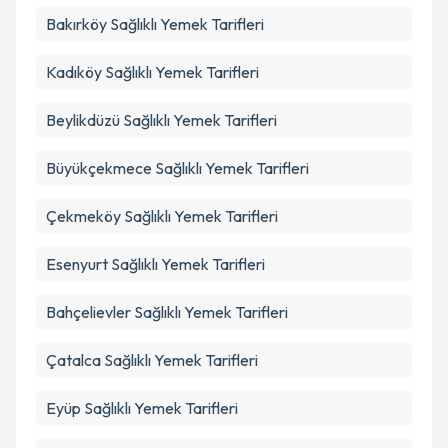
Kişisel verilerimin işlenmesine ilişkin
Aydınlatma
Bakırköy
Metni
Sağlıklı Yemek Tarifleri
'ni okudum ve kişisel verilerimin belirtilen
kapsamda işlenmesini kabul ediyorum.
Kadıköy
Sağlıklı Yemek Tarifleri
Takvim Talebini Gönder
Beylikdüzü
Sağlıklı Yemek Tarifleri
Büyükçekmece
Sağlıklı Yemek Tarifleri
Çekmeköy
Sağlıklı Yemek Tarifleri
Esenyurt
Sağlıklı Yemek Tarifleri
Bahçelievler
Sağlıklı Yemek Tarifleri
Çatalca
Sağlıklı Yemek Tarifleri
Eyüp
Sağlıklı Yemek Tarifleri