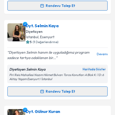
Kişisel verilerimin işlenmesine ilişkin
Aydınlatma
Randevu Talep Et
Randevu Takvimi Talebi
Metni
'ni okudum ve kişisel verilerimin belirtilen
kapsamda işlenmesini kabul ediyorum.
Dyt. Kevser Hilal Dikici
için randevu takvimi talebi
Dyt. Selmin Kaya
oluşturun. Size bu uzmandan randevu almanız için bir
Takvim Talebini Gönder
Diyetisyen
takvim hazırlandığında e-posta ile bilgilendireceğiz.
İstanbul
, Esenyurt
5
(
1
Değerlendirme)
E-posta Adresiniz
Diyetisyen Selmin hanım ile uyguladığımız program
Devamı
sadece tartıya odaklanan bir...
Diyetisyen Selmin Kaya
Haritada Göster
Kişisel verilerimin işlenmesine ilişkin
Aydınlatma
Piri Reis Mahallesi Nazım Hikmet Bulvarı Toros Konutları A Blok K: 1 D: 6
Metni
'ni okudum ve kişisel verilerimin belirtilen
Aktay Yaşam Esenyurt / İstanbul
kapsamda işlenmesini kabul ediyorum.
Randevu Talep Et
Randevu Takvimi Talebi
Takvim Talebini Gönder
Dyt. Selmin Kaya
için randevu takvimi talebi
Dyt. Gülnur Kuran