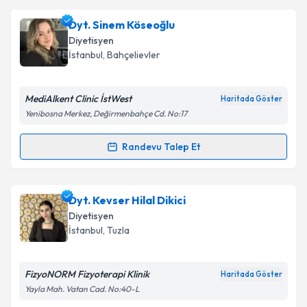
kapsamda işlenmesini kabul ediyorum.
Dyt. Şeyma Tekinkaş
için randevu takvimi talebi
Dyt. Sinem Köseoğlu
oluşturun. Size bu uzmandan randevu almanız için bir
Diyetisyen
takvim hazırlandığında e-posta ile bilgilendireceğiz.
Takvim Talebini Gönder
İstanbul
, Bahçelievler
E-posta Adresiniz
MediAlkent Clinic İstWest
Haritada Göster
Yenibosna Merkez, Değirmenbahçe Cd. No:17
Kişisel verilerimin işlenmesine ilişkin
Aydınlatma
Randevu Talep Et
Randevu Takvimi Talebi
Metni
'ni okudum ve kişisel verilerimin belirtilen
kapsamda işlenmesini kabul ediyorum.
Dyt. Sinem Köseoğlu
için randevu takvimi talebi
Dyt. Kevser Hilal Dikici
oluşturun. Size bu uzmandan randevu almanız için bir
Takvim Talebini Gönder
Diyetisyen
takvim hazırlandığında e-posta ile bilgilendireceğiz.
İstanbul
, Tuzla
E-posta Adresiniz
FizyoNORM Fizyoterapi Klinik
Haritada Göster
Yayla Mah. Vatan Cad. No:40-L