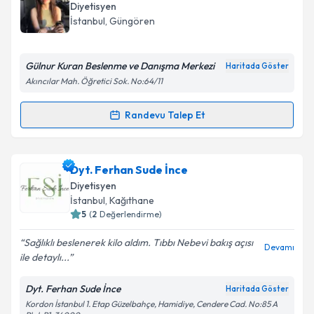
oluşturun. Size bu uzmandan randevu almanız için bir
Diyetisyen
takvim hazırlandığında e-posta ile bilgilendireceğiz.
İstanbul
, Güngören
E-posta Adresiniz
Gülnur Kuran Beslenme ve Danışma Merkezi
Haritada Göster
Akıncılar Mah. Öğretici Sok. No:64/11
Kişisel verilerimin işlenmesine ilişkin
Aydınlatma
Randevu Talep Et
Randevu Takvimi Talebi
Metni
'ni okudum ve kişisel verilerimin belirtilen
kapsamda işlenmesini kabul ediyorum.
Dyt. Gülnur Kuran
için randevu takvimi talebi
Dyt. Ferhan Sude İnce
oluşturun. Size bu uzmandan randevu almanız için bir
Takvim Talebini Gönder
Diyetisyen
takvim hazırlandığında e-posta ile bilgilendireceğiz.
İstanbul
, Kağıthane
5
(
2
Değerlendirme)
E-posta Adresiniz
Sağlıklı beslenerek kilo aldım. Tıbbı Nebevi bakış açısı
Devamı
ile detaylı...
Dyt. Ferhan Sude İnce
Haritada Göster
Kişisel verilerimin işlenmesine ilişkin
Aydınlatma
Kordon İstanbul 1. Etap Güzelbahçe, Hamidiye, Cendere Cad. No:85 A
Metni
'ni okudum ve kişisel verilerimin belirtilen