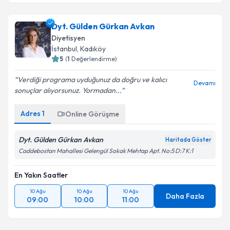
Dyt. Gülden Gürkan Avkan
Diyetisyen
İstanbul
, Kadıköy
5
(
1
Değerlendirme)
Verdiği programa uyduğunuz da doğru ve kalıcı
Devamı
sonuçlar alıyorsunuz. Yormadan...
Adres
1
Online Görüşme
Dyt. Gülden Gürkan Avkan
Haritada Göster
Caddebostan Mahallesi Gelengül Sokak Mehtap Apt. No:5 D:7 K:1
En Yakın Saatler
10 Ağu
10 Ağu
10 Ağu
Daha Fazla
09:00
10:00
11:00