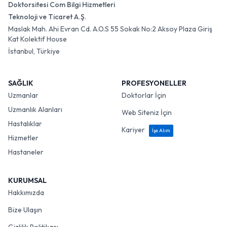
Doktorsitesi Com Bilgi Hizmetleri
Teknoloji ve Ticaret A.Ş.
Maslak Mah. Ahi Evran Cd. A.O.S 55 Sokak No:2 Aksoy Plaza Giriş
Kat Kolektif House
İstanbul, Türkiye
SAĞLIK
PROFESYONELLER
Uzmanlar
Doktorlar İçin
Uzmanlık Alanları
Web Siteniz İçin
Hastalıklar
Kariyer
İşe Alım
Hizmetler
Hastaneler
KURUMSAL
Hakkımızda
Bize Ulaşın