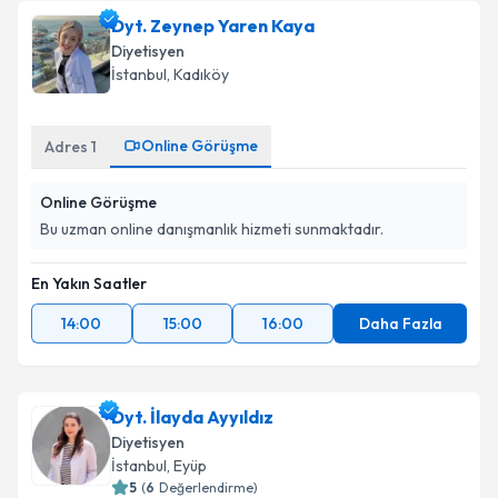
Dyt. Zeynep Yaren Kaya
Diyetisyen
İstanbul
, Kadıköy
Online Görüşme
Adres
1
Online Görüşme
Bu uzman online danışmanlık hizmeti sunmaktadır.
En Yakın Saatler
14:00
15:00
16:00
Daha Fazla
Dyt. İlayda Ayyıldız
Diyetisyen
İstanbul
, Eyüp
5
(
6
Değerlendirme)