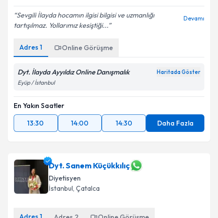
Sevgili İlayda hocamın ilgisi bilgisi ve uzmanlığı
Devamı
tartışılmaz. Yollarımız kesiştiği...
Adres
1
Online Görüşme
Dyt. İlayda Ayyıldız Online Danışmalık
Haritada Göster
Eyüp / İstanbul
En Yakın Saatler
13:30
14:00
14:30
Daha Fazla
Dyt. Sanem Küçükkılıç
Diyetisyen
İstanbul
, Çatalca
Adres
1
Adres
2
Online Görüşme