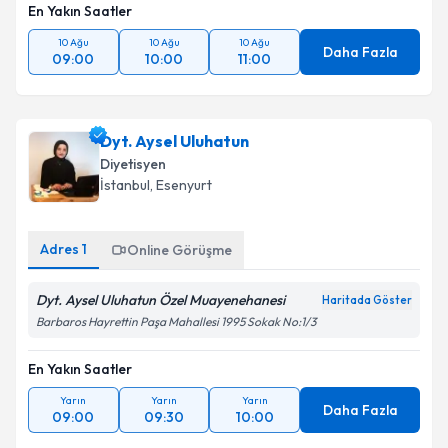
En Yakın Saatler
10 Ağu
10 Ağu
10 Ağu
Daha Fazla
09:00
10:00
11:00
Dyt. Aysel Uluhatun
Diyetisyen
İstanbul
, Esenyurt
Adres
1
Online Görüşme
Dyt. Aysel Uluhatun Özel Muayenehanesi
Haritada Göster
Barbaros Hayrettin Paşa Mahallesi 1995 Sokak No:1/3
En Yakın Saatler
Yarın
Yarın
Yarın
Daha Fazla
09:00
09:30
10:00