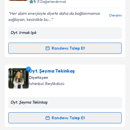
5
(
1
Değerlendirme)
E-posta Adresiniz
Her daim enerjisiyle diyete daha da bağlanmamızı
Devamı
sağlayan, kesinlikle bu...
Dyt. Irmak Işık
Kişisel verilerimin işlenmesine ilişkin
Aydınlatma
Metni
'ni okudum ve kişisel verilerimin belirtilen
kapsamda işlenmesini kabul ediyorum.
Randevu Talep Et
Randevu Takvimi Talebi
Takvim Talebini Gönder
Dyt. Irmak Işık
için randevu takvimi talebi oluşturun.
Dyt. Şeyma Tekinkaş
Size bu uzmandan randevu almanız için bir takvim
Diyetisyen
hazırlandığında e-posta ile bilgilendireceğiz.
İstanbul
, Beylikdüzü
E-posta Adresiniz
Dyt. Şeyma Tekinkaş
Randevu Talep Et
Randevu Takvimi Talebi
Kişisel verilerimin işlenmesine ilişkin
Aydınlatma
Metni
'ni okudum ve kişisel verilerimin belirtilen