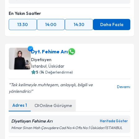
En Yakın Saatler
13:30
14:00
14:30
Daha Fazla
Dyt. Fehime Arı
Diyetisyen
İstanbul
, Üsküdar
5
(
14
Değerlendirme)
Tek kelimeyle muhteşem, anlayışlı, bilgili ve
Devamı
yönlendirici
Adres
1
Online Görüşme
Diyetisyen Fehime Arı
Haritada Göster
Mimar Sinan Mah Çavuşdere Cad No:4 Ofis No:1 Üsküdar/İSTANBUL