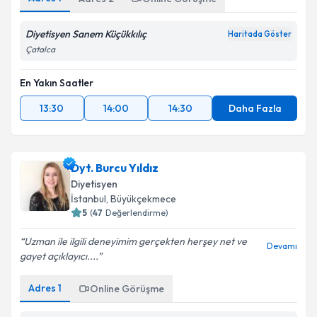
Diyetisyen Sanem Küçükkılıç
Haritada Göster
Çatalca
En Yakın Saatler
13:30
14:00
14:30
Daha Fazla
Dyt. Burcu Yıldız
Diyetisyen
İstanbul
, Büyükçekmece
5
(
47
Değerlendirme)
Uzman ile ilgili deneyimim gerçekten herşey net ve
Devamı
gayet açıklayıcı....
Adres
1
Online Görüşme