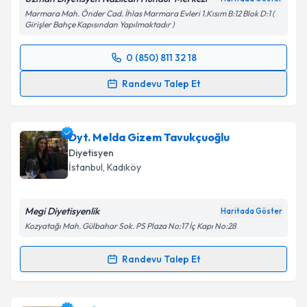
Marmara Mah. Önder Cad. İhlas Marmara Evleri 1.Kısım B:12 Blok D:1 (
Girişler Bahçe Kapısından Yapılmaktadır )
0 (850) 811 32 18
Randevu Takvimi Talebi
Randevu Talep Et
Uzm. Dyt. Nazlıcan Hündür
için randevu takvimi
talebi oluşturun. Size bu uzmandan randevu almanız
Dyt. Melda Gizem Tavukçuoğlu
için bir takvim hazırlandığında e-posta ile
bilgilendireceğiz.
Diyetisyen
İstanbul
, Kadıköy
E-posta Adresiniz
Megi Diyetisyenlik
Haritada Göster
Kozyatağı Mah. Gülbahar Sok. PS Plaza No:17 İç Kapı No:28
Kişisel verilerimin işlenmesine ilişkin
Aydınlatma
Randevu Talep Et
Metni
'ni okudum ve kişisel verilerimin belirtilen
Randevu Takvimi Talebi
kapsamda işlenmesini kabul ediyorum.