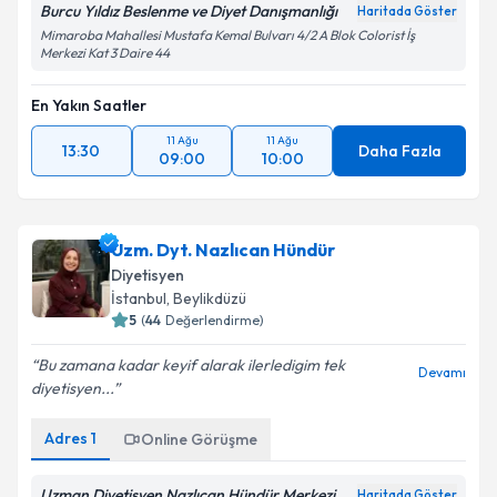
Burcu Yıldız Beslenme ve Diyet Danışmanlığı
Haritada Göster
Mimaroba Mahallesi Mustafa Kemal Bulvarı 4/2 A Blok Colorist İş
Merkezi Kat 3 Daire 44
En Yakın Saatler
11 Ağu
11 Ağu
13:30
Daha Fazla
09:00
10:00
Uzm. Dyt. Nazlıcan Hündür
Diyetisyen
İstanbul
, Beylikdüzü
5
(
44
Değerlendirme)
Bu zamana kadar keyif alarak ilerledigim tek
Devamı
diyetisyen...
Adres
1
Online Görüşme
Uzman Diyetisyen Nazlıcan Hündür Merkezi
Haritada Göster