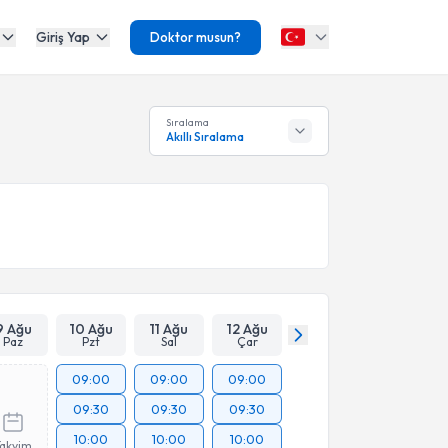
Giriş Yap
Doktor musun?
Sıralama
Akıllı Sıralama
9 Ağu
10 Ağu
11 Ağu
12 Ağu
Paz
Pzt
Sal
Çar
09:00
09:00
09:00
09:30
09:30
09:30
10:00
10:00
10:00
Takvim