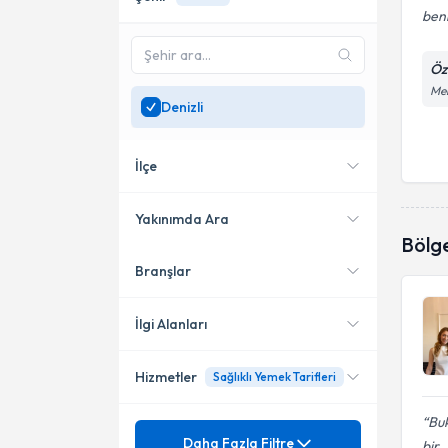
benl
Öz
Mer
Denizli
İlçe
Yakınımda Ara
Bölg
Branşlar
Konumuma yakın uzmanları
Merkezefendi
göster
İlgi Alanları
Hizmetler
Sağlıklı Yemek Tarifleri
Diyetisyen
Buk
Mezuniyet
Akdeniz Tipi Beslenme
Daha Fazla Filtre
bir..