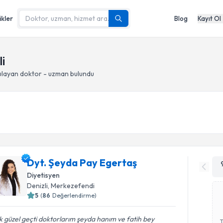
ikler
Blog
Kayıt Ol
li
layan doktor - uzman bulundu
Dyt. Şeyda Pay Egertaş
Diyetisyen
Denizli
, Merkezefendi
5
(
86
Değerlendirme)
 güzel geçti doktorlarım şeyda hanım ve fatih bey