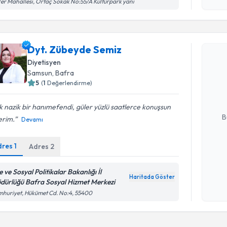
işlenm
er Mahallesi, Ortaç Sokak No:55/A Kültürpark yanı
Randevu T
Dyt. Zübeyde Semiz
Diyetisyen
Dyt. Zübe
Samsun
, Bafra
bu uzmandan
posta ile bi
5
(
1
Değerlendirme)
E-posta Ad
 nazik bir hanımefendi, güler yüzlü saatlerce konuşsun
B
erim.
Devamı
dres
1
Adres
2
Kişisel
okudum
e ve Sosyal Politikalar Bakanlığı İl
işlenm
Haritada Göster
dürlüğü Bafra Sosyal Hizmet Merkezi
huriyet, Hükümet Cd. No:4, 55400