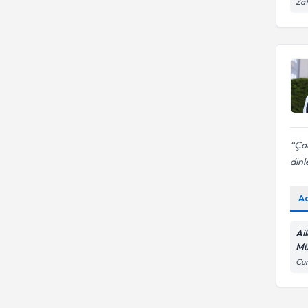
Zaf
Çok
dinl
A
Ail
Mü
Cum