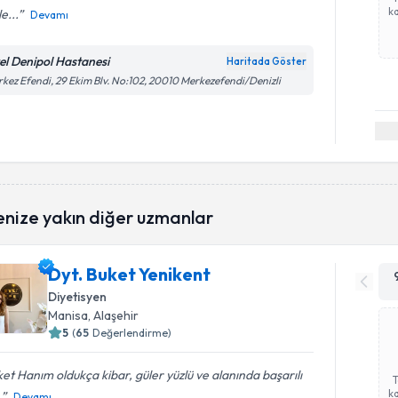
ka
e...
Devamı
el Denipol Hastanesi
Haritada Göster
kez Efendi, 29 Ekim Blv. No:102, 20010 Merkezefendi/Denizli
enize yakın diğer uzmanlar
Dyt. Buket Yenikent
Diyetisyen
Manisa
, Alaşehir
5
(
65
Değerlendirme)
et Hanım oldukça kibar, güler yüzlü ve alanında başarılı
ka
.
Devamı