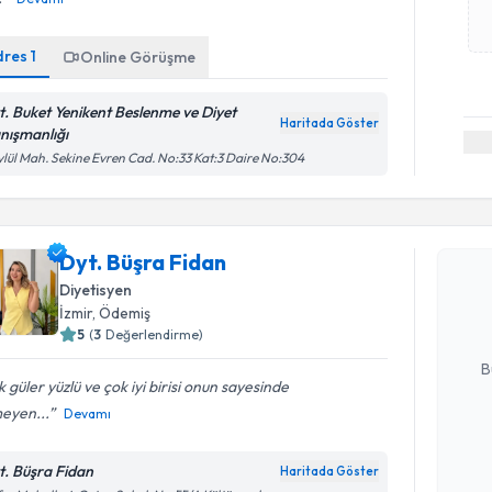
dres
1
Online Görüşme
t. Buket Yenikent Beslenme ve Diyet
Haritada Göster
nışmanlığı
ylül Mah. Sekine Evren Cad. No:33 Kat:3 Daire No:304
Randevu T
Dyt. Büşra
Dyt. Büşra Fidan
uzmandan ra
Diyetisyen
posta ile bi
İzmir
, Ödemiş
5
(
3
Değerlendirme)
E-posta Ad
B
 güler yüzlü ve çok iyi birisi onun sayesinde
eyen...
Devamı
Kişisel
okudum
t. Büşra Fidan
Haritada Göster