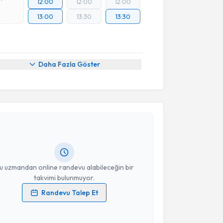
12:00
12:00
12:00
13:00
13:30
13:30
Daha Fazla Göster
akvimi Talebi
 Fidan
için randevu takvimi talebi oluşturun. Size bu
ndevu almanız için bir takvim hazırlandığında e-
lgilendireceğiz.
resiniz
u uzmandan online randevu alabileceğin bir
takvimi bulunmuyor.
Randevu Talep Et
 verilerimin işlenmesine ilişkin
Aydınlatma Metni
'ni
 ve kişisel verilerimin belirtilen kapsamda