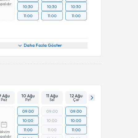
palıdır
10:30
10:30
10:30
11:00
11:00
11:00
Daha Fazla Göster
9 Ağu
10 Ağu
11 Ağu
12 Ağu
Paz
Pzt
Sal
Çar
09:00
09:00
09:00
10:00
10:00
10:00
11:00
11:00
11:00
Takvim
palıdır