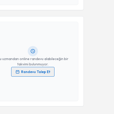
esini kabul ediyorum.
akvimi Talebi
Takvim Talebini Gönder
yde Semiz
için randevu takvimi talebi oluşturun. Size
 randevu almanız için bir takvim hazırlandığında e-
lgilendireceğiz.
resiniz
u uzmandan online randevu alabileceğin bir
takvimi bulunmuyor.
Randevu Talep Et
 verilerimin işlenmesine ilişkin
Aydınlatma Metni
'ni
 ve kişisel verilerimin belirtilen kapsamda
esini kabul ediyorum.
Takvim Talebini Gönder