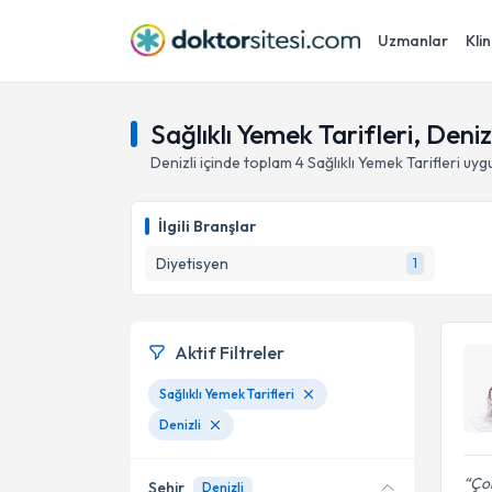
Uzmanlar
Klin
Sağlıklı Yemek Tarifleri, Deniz
Denizli
içinde toplam
4
Sağlıklı Yemek Tarifleri
uygu
İlgili Branşlar
Diyetisyen
1
Aktif Filtreler
Sağlıklı Yemek Tarifleri
Denizli
Çok
Şehir
Denizli