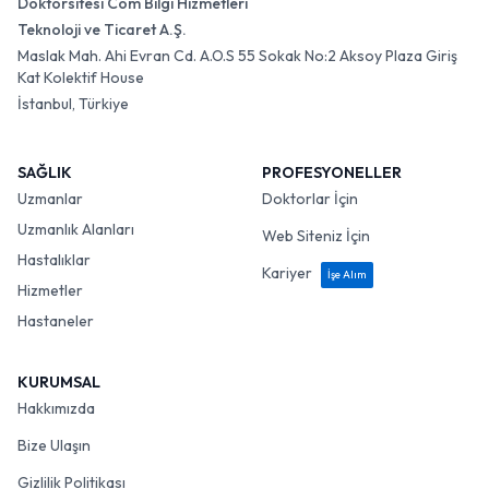
Doktorsitesi Com Bilgi Hizmetleri
Teknoloji ve Ticaret A.Ş.
Maslak Mah. Ahi Evran Cd. A.O.S 55 Sokak No:2 Aksoy Plaza Giriş
Kat Kolektif House
İstanbul, Türkiye
SAĞLIK
PROFESYONELLER
Uzmanlar
Doktorlar İçin
Uzmanlık Alanları
Web Siteniz İçin
Hastalıklar
Kariyer
İşe Alım
Hizmetler
Hastaneler
KURUMSAL
Hakkımızda
Bize Ulaşın
Gizlilik Politikası