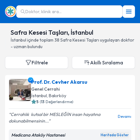
Doktor, klinik ara...
Safra Kesesi Taşları, İstanbul
İstanbul
içinde toplam
38
Safra Kesesi Taşları
uygulayan doktor
- uzman bulundu
Filtrele
Akıllı Sıralama
Prof. Dr. Cevher Akarsu
Genel Cerrahi
İstanbul
, Bakırköy
5
(
13
Değerlendirme)
Cerrahlık ️ kutsal bir MESLEĞİN insan hayatına
Devamı
dokunabilmensinin...
Medicana Ataköy Hastanesi
Haritada Göster