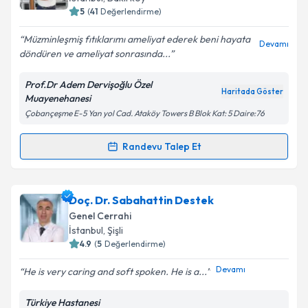
5
(
41
Değerlendirme)
E-posta Adresiniz
Müzminleşmiş fıtıklarımı ameliyat ederek beni hayata
Devamı
döndüren ve ameliyat sonrasında...
Prof.Dr Adem Dervişoğlu Özel
Kişisel verilerimin işlenmesine ilişkin
Aydınlatma
Haritada Göster
Muayenehanesi
Metni
'ni okudum ve kişisel verilerimin belirtilen
Çobançeşme E-5 Yan yol Cad. Ataköy Towers B Blok Kat: 5 Daire:76
kapsamda işlenmesini kabul ediyorum.
Randevu Talep Et
Randevu Takvimi Talebi
Takvim Talebini Gönder
Prof. Dr. Adem Dervişoğlu
için randevu takvimi
Doç. Dr. Sabahattin Destek
talebi oluşturun. Size bu uzmandan randevu almanız
Genel Cerrahi
için bir takvim hazırlandığında e-posta ile
İstanbul
, Şişli
bilgilendireceğiz.
4.9
(
5
Değerlendirme)
E-posta Adresiniz
Devamı
He is very caring and soft spoken. He is a...
Türkiye Hastanesi