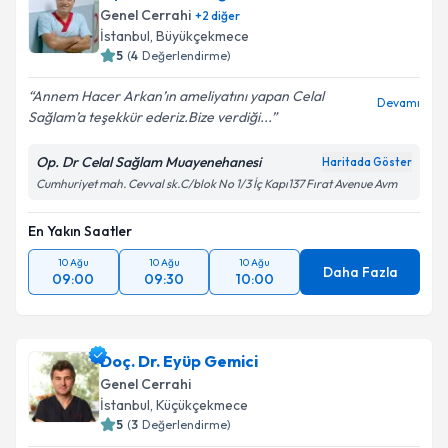
Genel Cerrahi
+
2
diğer
E-posta Adresiniz
İstanbul
, Büyükçekmece
5
(
4
Değerlendirme)
Annem Hacer Arkan’ın ameliyatını yapan Celal
Devamı
Sağlam’a teşekkür ederiz.Bize verdiği...
Kişisel verilerimin işlenmesine ilişkin
Aydınlatma
Metni
'ni okudum ve kişisel verilerimin belirtilen
Op. Dr Celal Sağlam Muayenehanesi
Haritada Göster
kapsamda işlenmesini kabul ediyorum.
Cumhuriyet mah. Cevval sk.C/blok No 1/3 İç Kapı137 Fırat Avenue Avm
En Yakın Saatler
Takvim Talebini Gönder
10 Ağu
10 Ağu
10 Ağu
Daha Fazla
09:00
09:30
10:00
Doç. Dr. Eyüp Gemici
Genel Cerrahi
İstanbul
, Küçükçekmece
5
(
3
Değerlendirme)