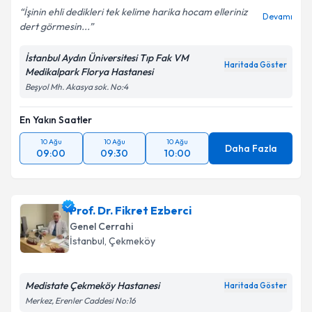
İşinin ehli dedikleri tek kelime harika hocam elleriniz
Devamı
dert görmesin...
İstanbul Aydın Üniversitesi Tıp Fak VM
Haritada Göster
Medikalpark Florya Hastanesi
Beşyol Mh. Akasya sok. No:4
En Yakın Saatler
10 Ağu
10 Ağu
10 Ağu
Daha Fazla
09:00
09:30
10:00
Prof. Dr. Fikret Ezberci
Genel Cerrahi
İstanbul
, Çekmeköy
Medistate Çekmeköy Hastanesi
Haritada Göster
Merkez, Erenler Caddesi No:16