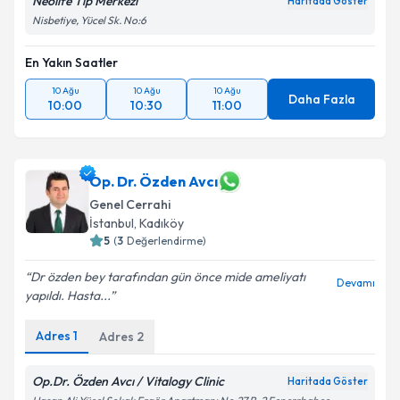
Neolife Tıp Merkezi
Haritada Göster
Nisbetiye, Yücel Sk. No:6
En Yakın Saatler
10 Ağu
10 Ağu
10 Ağu
Daha Fazla
10:00
10:30
11:00
Op. Dr. Özden Avcı
Genel Cerrahi
İstanbul
, Kadıköy
5
(
3
Değerlendirme)
Dr özden bey tarafından gün önce mide ameliyatı
Devamı
yapıldı. Hasta...
Adres
1
Adres
2
Op.Dr. Özden Avcı / Vitalogy Clinic
Haritada Göster