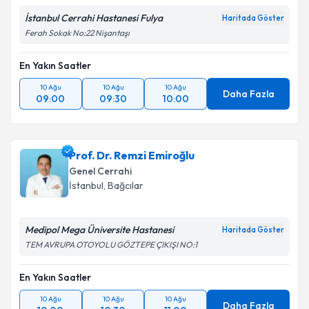
Kişisel verilerimin işlenmesine ilişkin
Aydınlatma
İstanbul Cerrahi Hastanesi Fulya
Haritada Göster
Metni
'ni okudum ve kişisel verilerimin belirtilen
Ferah Sokak No:22 Nişantaşı
kapsamda işlenmesini kabul ediyorum.
En Yakın Saatler
Takvim Talebini Gönder
10 Ağu
10 Ağu
10 Ağu
Daha Fazla
09:00
09:30
10:00
Prof. Dr. Remzi Emiroğlu
Genel Cerrahi
İstanbul
, Bağcılar
Medipol Mega Üniversite Hastanesi
Haritada Göster
TEM AVRUPA OTOYOLU GÖZTEPE ÇIKIŞI NO:1
En Yakın Saatler
10 Ağu
10 Ağu
10 Ağu
Daha Fazla