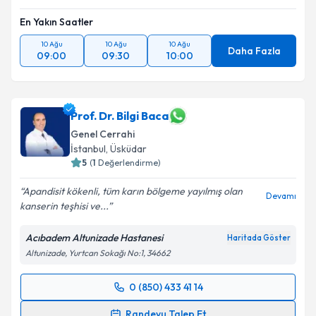
En Yakın Saatler
10 Ağu
10 Ağu
10 Ağu
Daha Fazla
09:00
09:30
10:00
Prof. Dr. Bilgi Baca
Genel Cerrahi
İstanbul
, Üsküdar
5
(
1
Değerlendirme)
Apandisit kökenli, tüm karın bölgeme yayılmış olan
Devamı
kanserin teşhisi ve...
Acıbadem Altunizade Hastanesi
Haritada Göster
Altunizade, Yurtcan Sokağı No:1, 34662
0 (850) 433 41 14
Randevu Takvimi Talebi
Randevu Talep Et