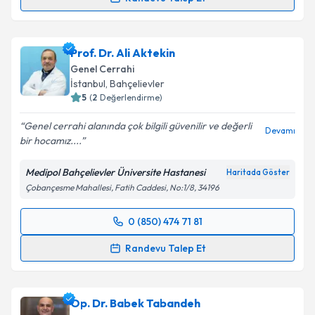
Prof. Dr. Bilgi Baca
için randevu takvimi talebi
oluşturun. Size bu uzmandan randevu almanız için bir
Prof. Dr. Ali Aktekin
takvim hazırlandığında e-posta ile bilgilendireceğiz.
Genel Cerrahi
E-posta Adresiniz
İstanbul
, Bahçelievler
5
(
2
Değerlendirme)
Genel cerrahi alanında çok bilgili güvenilir ve değerli
Devamı
bir hocamız....
Kişisel verilerimin işlenmesine ilişkin
Aydınlatma
Metni
'ni okudum ve kişisel verilerimin belirtilen
Medipol Bahçelievler Üniversite Hastanesi
Haritada Göster
kapsamda işlenmesini kabul ediyorum.
Çobançesme Mahallesi, Fatih Caddesi, No:1/8, 34196
Takvim Talebini Gönder
0 (850) 474 71 81
Randevu Takvimi Talebi
Randevu Talep Et
Prof. Dr. Ali Aktekin
için randevu takvimi talebi
oluşturun. Size bu uzmandan randevu almanız için bir
Op. Dr. Babek Tabandeh
takvim hazırlandığında e-posta ile bilgilendireceğiz.