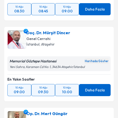
10 Ağu
10 Ağu
10 Ağu
Daha Fazla
08:30
08:45
09:00
Doç. Dr. Mürşit Dincer
Genel Cerrahi
İstanbul
, Ataşehir
Memorial Göztepe Hastanesi
Haritada Göster
Yeni Sahra, Karaman Cd No: 1, 34634 Ataşehir/İstanbul
En Yakın Saatler
10 Ağu
10 Ağu
10 Ağu
Daha Fazla
09:00
09:30
10:00
Op. Dr. Mert Güngör