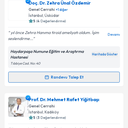
Prof. Dr. Tarık Zafer Nursal
için randevu takvimi
Doç. Dr. Zehra Ünal Özdemir
talebi oluşturun. Size bu uzmandan randevu almanız
Genel Cerrahi
+
1
diğer
için bir takvim hazırlandığında e-posta ile
İstanbul
, Üsküdar
bilgilendireceğiz.
5
(
4
Değerlendirme)
E-posta Adresiniz
yıl önce Zehra Hanıma tiroid ameliyatı oldum. İşim
Devamı
seslendirme...
Haydarpaşa Numune Eğitim ve Araştırma
Haritada Göster
Hastanesi
Kişisel verilerimin işlenmesine ilişkin
Aydınlatma
Tıbbiye Cad. No: 40
Metni
'ni okudum ve kişisel verilerimin belirtilen
kapsamda işlenmesini kabul ediyorum.
Randevu Talep Et
Randevu Takvimi Talebi
Takvim Talebini Gönder
Doç. Dr. Zehra Ünal Özdemir
için randevu takvimi
Prof. Dr. Mehmet Rafet Yiğitbaşı
talebi oluşturun. Size bu uzmandan randevu almanız
Genel Cerrahi
için bir takvim hazırlandığında e-posta ile
İstanbul
, Kadıköy
bilgilendireceğiz.
5
(
3
Değerlendirme)
E-posta Adresiniz