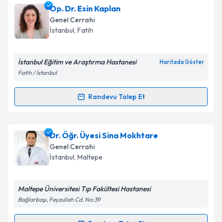
Op. Dr. Fikret İrkin
için randevu takvimi talebi
Op. Dr. Esin Kaplan
oluşturun. Size bu uzmandan randevu almanız için bir
Takvim Talebini Gönder
Genel Cerrahi
takvim hazırlandığında e-posta ile bilgilendireceğiz.
İstanbul
, Fatih
E-posta Adresiniz
İstanbul Eğitim ve Araştırma Hastanesi
Haritada Göster
Fatih / İstanbul
Kişisel verilerimin işlenmesine ilişkin
Aydınlatma
Randevu Talep Et
Randevu Takvimi Talebi
Metni
'ni okudum ve kişisel verilerimin belirtilen
kapsamda işlenmesini kabul ediyorum.
Op. Dr. Esin Kaplan
için randevu takvimi talebi
Dr. Öğr. Üyesi Sina Mokhtare
oluşturun. Size bu uzmandan randevu almanız için bir
Takvim Talebini Gönder
Genel Cerrahi
takvim hazırlandığında e-posta ile bilgilendireceğiz.
İstanbul
, Maltepe
E-posta Adresiniz
Maltepe Üniversitesi Tıp Fakültesi Hastanesi
Bağlarbaşı, Feyzullah Cd. No:39