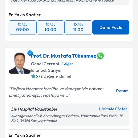
Hasan Ali Yücel Sokak Ergör Apartmanı No:27 B-2 Fenerrbahçe
En Yakın Saatler
10 Ağu
10 Ağu
10 Ağu
Daha Fazla
09:00
10:00
11:00
Prof. Dr. Mustafa Tükenmez
Genel Cerrahi
+
1
diğer
İstanbul
, Sarıyer
5
(
2
Değerlendirme)
Değerli Hocamız tecrübe ve deneyimiyle babamı
Devamı
ameliyat etmiştir. Hastaya ve...
Liv Hospital Vadistanbul
Haritada Göster
Ayazağa Mahallesi, Kemerburgaz Caddesi, Vadistanbul Park Etabı, 7F
Blok, 34396 Sarıyer/İstanbul
En Yakın Saatler