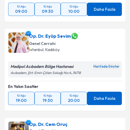
10 Ağu
10 Ağu
10 Ağu
Daha Fazla
09:00
09:30
10:00
Op. Dr. Eyüp Sevim
Genel Cerrahi
İstanbul
, Kadıköy
Medipol Acıbadem Bölge Hastanesi
Haritada Göster
Acıbadem, Şht. Emin Çölen Sokağı No:4, 34718
En Yakın Saatler
10 Ağu
10 Ağu
10 Ağu
Daha Fazla
19:00
19:30
20:00
Op. Dr. Cem Oruç