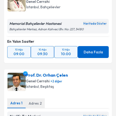
Genel Cerrahi
İstanbul
, Bahçelievler
Memorial Bahçelievler Hastanesi
Haritada Göster
Bahçelievler Merkez, Adnan Kahveci Blv. No: 227, 34180
En Yakın Saatler
10 Ağu
10 Ağu
10 Ağu
Daha Fazla
09:00
09:30
10:00
Prof. Dr. Orhan Çelen
Genel Cerrahi
+
2
diğer
İstanbul
, Beşiktaş
Adres
1
Adres
2