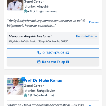
Genel Cerrahi
E-posta Adresiniz
İstanbul
, Ataşehir
4.8
(
7
Değerlendirme)
Yanlış Radyoterapi uygulaması sonucu karın ve pelvik
Devamı
bölgemdeki hasarlar sebebiyle...
Kişisel verilerimin işlenmesine ilişkin
Aydınlatma
Metni
'ni okudum ve kişisel verilerimin belirtilen
Medicana Ataşehir Hastanesi
Haritada Göster
kapsamda işlenmesini kabul ediyorum.
Küçükbakkalköy, Vedat Günyol Cd. No:24, 34750
Takvim Talebini Gönder
0 (850) 474 03 43
Randevu Takvimi Talebi
Randevu Talep Et
Op. Dr. Babek Tabandeh
için randevu takvimi talebi
oluşturun. Size bu uzmandan randevu almanız için bir
Prof. Dr. Mahir Kırnap
takvim hazırlandığında e-posta ile bilgilendireceğiz.
Genel Cerrahi
E-posta Adresiniz
İstanbul
, Bahçelievler
5
(
1
Değerlendirme)
Mahir bey troid ameliyatımı gerçekleştirdi. Çok kısa