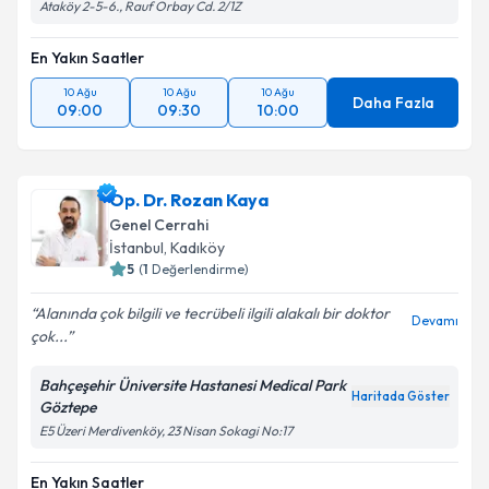
Ataköy 2-5-6., Rauf Orbay Cd. 2/1Z
En Yakın Saatler
10 Ağu
10 Ağu
10 Ağu
Daha Fazla
09:00
09:30
10:00
Op. Dr. Rozan Kaya
Genel Cerrahi
İstanbul
, Kadıköy
5
(
1
Değerlendirme)
Alanında çok bilgili ve tecrübeli ilgili alakalı bir doktor
Devamı
çok...
Bahçeşehir Üniversite Hastanesi Medical Park
Haritada Göster
Göztepe
E5 Üzeri Merdivenköy, 23 Nisan Sokagi No:17
En Yakın Saatler