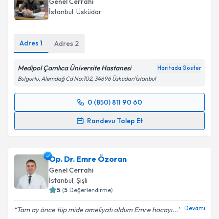
Genel Cerrahi
İstanbul
, Üsküdar
Adres
1
Adres
2
Medipol Çamlıca Üniversite Hastanesi
Haritada Göster
Bulgurlu, Alemdağ Cd No:102, 34696 Üsküdar/İstanbul
0 (850) 811 90 60
Randevu Takvimi Talebi
Randevu Talep Et
Op. Dr. Cem Oruç
için randevu takvimi talebi
oluşturun. Size bu uzmandan randevu almanız için bir
Op. Dr. Emre Özoran
takvim hazırlandığında e-posta ile bilgilendireceğiz.
Genel Cerrahi
E-posta Adresiniz
İstanbul
, Şişli
5
(
5
Değerlendirme)
Devamı
Tam ay önce tüp mide ameliyatı oldum Emre hocayı...