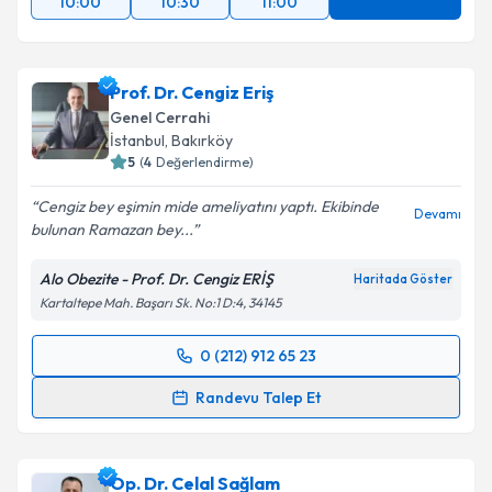
10:00
10:30
11:00
Prof. Dr. Cengiz Eriş
Genel Cerrahi
İstanbul
, Bakırköy
5
(
4
Değerlendirme)
Cengiz bey eşimin mide ameliyatını yaptı. Ekibinde
Devamı
bulunan Ramazan bey...
Alo Obezite - Prof. Dr. Cengiz ERİŞ
Haritada Göster
Kartaltepe Mah. Başarı Sk. No:1 D:4, 34145
0 (212) 912 65 23
Randevu Takvimi Talebi
Randevu Talep Et
Prof. Dr. Cengiz Eriş
için randevu takvimi talebi
oluşturun. Size bu uzmandan randevu almanız için bir
Op. Dr. Celal Sağlam
takvim hazırlandığında e-posta ile bilgilendireceğiz.