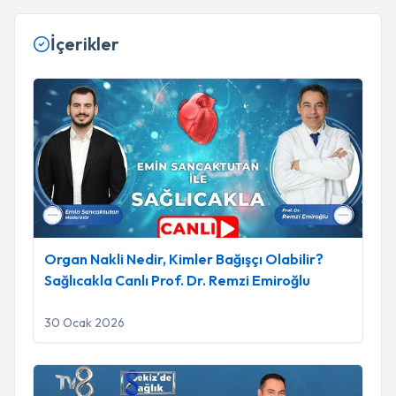
İçerikler
Organ Nakli Nedir, Kimler Bağışçı Olabilir? Sağlıcakla Canlı 
Organ Nakli Nedir, Kimler Bağışçı Olabilir?
Sağlıcakla Canlı Prof. Dr. Remzi Emiroğlu
30 Ocak 2026
https://www.youtube.com/watch?v=Lf-CbViy6nk