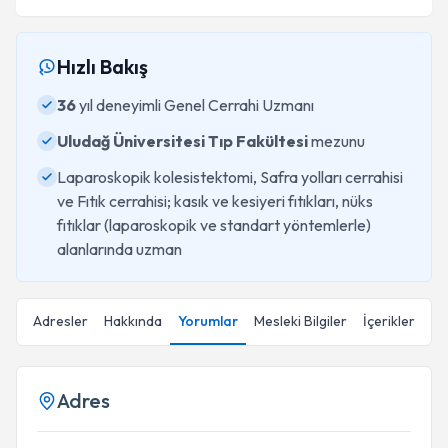
Hızlı Bakış
36
yıl deneyimli Genel Cerrahi Uzmanı
Uludağ Üniversitesi Tıp Fakültesi
mezunu
Laparoskopik kolesistektomi, Safra yolları cerrahisi
ve Fıtık cerrahisi; kasık ve kesiyeri fıtıkları, nüks
fıtıklar (laparoskopik ve standart yöntemlerle)
alanlarında uzman
Adresler
Hakkında
Yorumlar
Mesleki Bilgiler
İçerikler
Adres