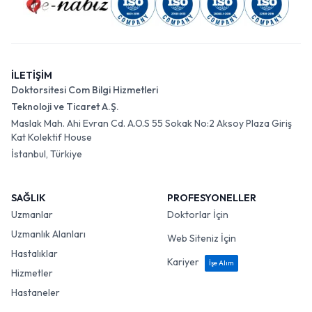
İLETİŞİM
Doktorsitesi Com Bilgi Hizmetleri
Teknoloji ve Ticaret A.Ş.
Maslak Mah. Ahi Evran Cd. A.O.S 55 Sokak No:2 Aksoy Plaza Giriş
Kat Kolektif House
İstanbul, Türkiye
SAĞLIK
PROFESYONELLER
Uzmanlar
Doktorlar İçin
Uzmanlık Alanları
Web Siteniz İçin
Hastalıklar
Kariyer
İşe Alım
Hizmetler
Hastaneler