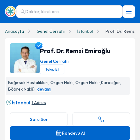
Doktor, klinik ara...
Anasayfa
Genel Cerrahi
İstanbul
Prof. Dr. Remzi 
Prof. Dr. Remzi Emiroğlu
Genel Cerrahi
Takip Et
Prof. Dr. Remzi Emiroğlu Profil Fotoğrafı
Bağırsak Hastalıkları, Organ Nakli, Organ Nakli (Karaciğer,
Böbrek Nakli)
devamı
İstanbul
1 Adres
Soru Sor
Randevu Al